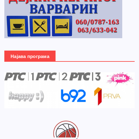
Најава програма