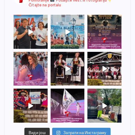
Pomoravlje
Pošaljite vest ili fotografiju
Čitajte na portalu
Види још
Запрати на Инстаграму