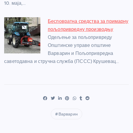
10. маја,…
Бесповратна средства за примарну
пољопривредну производњу
Одељење за пољопривреду
Општинске управе општине
Варварин и Пољопривредна
саветодавна и стручна служба (ПССС) Крушевац…
Варварин