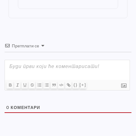
st
o
er
p
k
Претплати се
{}
[+]
0
КОМЕНТАРИ