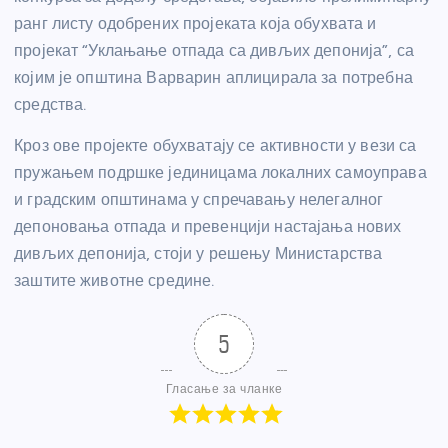
ранг листу одобрених пројеката која обухвата и
пројекат “Уклањање отпада са дивљих депонија”, са
којим је општина Варварин аплицирала за потребна
средства.
Кроз ове пројекте обухватају се активности у
вези са
пружањем подршке јединицама локалних самоуправа
и градским општинама у
спречавању нелегалног
депоновања отпада и превенцији настајања нових
дивљих
депонија, стоји у решењу Министарства
заштите животне средине.
5
Гласање за чланке