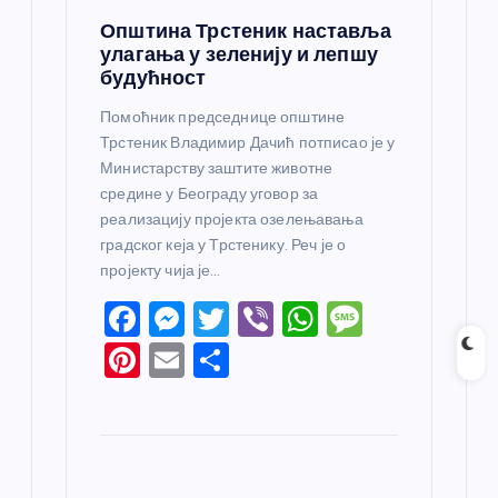
Општина Трстеник наставља
улагања у зеленију и лепшу
будућност
Помоћник председнице општине
Трстеник Владимир Дачић потписао је у
Министарству заштите животне
средине у Београду уговор за
реализацију пројекта озелењавања
градског кеја у Трстенику. Реч је о
пројекту чија је…
F
M
T
Vi
W
M
a
e
w
b
h
e
Pi
E
S
c
ss
itt
er
at
ss
nt
m
h
e
e
er
s
a
er
ail
ar
b
n
A
g
e
e
o
g
p
e