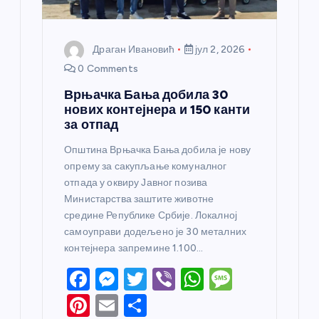
Драган Ивановић
јул 2, 2026
0 Comments
Врњачка Бања добила 30
нових контејнера и 150 канти
за отпад
Општина Врњачка Бања добила је нову
опрему за сакупљање комуналног
отпада у оквиру Јавног позива
Министарства заштите животне
средине Републике Србије. Локалној
самоуправи додељено је 30 металних
контејнера запремине 1.100…
F
M
T
Vi
W
M
a
e
w
b
h
e
Pi
E
S