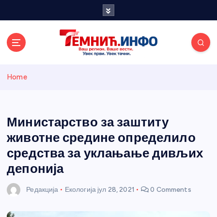
S
k
i
p
t
o
Темнићки
c
Home
o
n
информативн
t
e
Министарство за заштиту
и портал
n
животне средине определило
t
средства за уклањање дивљих
депонија
Редакција
Екологија
јул 28, 2021
0 Comments