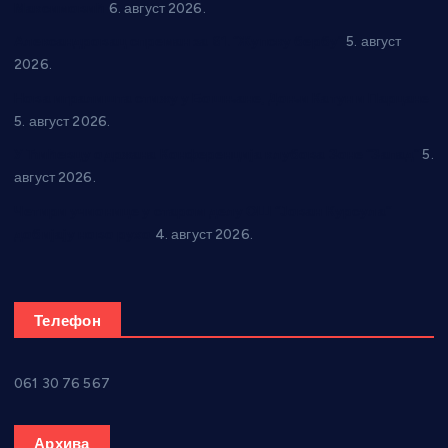
Максимовић
6. август 2026.
Александровац спреман за 61. “Жупску бербу”
5. август
2026.
Нова игралишта стижу у Бошњане, Доњи Катун и Парцане
5. август 2026.
У Ћићевцу одржана Конференција клубова Зоне “Запад”
5.
август 2026.
Четири учионице у старом делу ОШ “Јован Курсула”
добијају ново рухо
4. август 2026.
Телефон
061 30 76 567
Архива