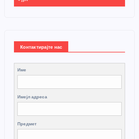
Контактирајте нас
Име
Имејл адреса
Предмет