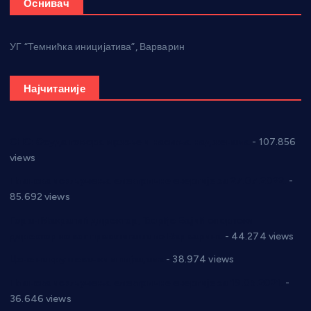
Оснивач
УГ “Темнићка иницијатива”, Варварин
Најчитаније
СНС: Осуда говора мржње и насиља над женама
- 107.856
views
Планска искључења електричне енергије за 27.07.2022.
-
85.692 views
Горан Макрагић директор, Ђорђе Бајић спортски
директор новог прволигаша из Варварина
- 44.274 views
Цене на крушевачким пијацама
- 38.974 views
Планска искључења електричне енергије за 19.05.2021.
-
36.646 views