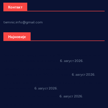
Контакт
temnic.info@gmail.com
Најновије
Вражогрнци чувају традицију: “Михољски сусрети села”
уз спортска надметања и забаву
6. август 2026.
Варварин подржао 25 нових предузетника: За
самозапошљавање по 380.000 динара
6. август 2026.
“Трстеник на Морави” од 10. до 16. августа: Богат програм
за све генерације
6. август 2026.
In memoriam: Тања Вилотијевић
6. август 2026.
Даница Петровић оживљава лик и дело Десанке