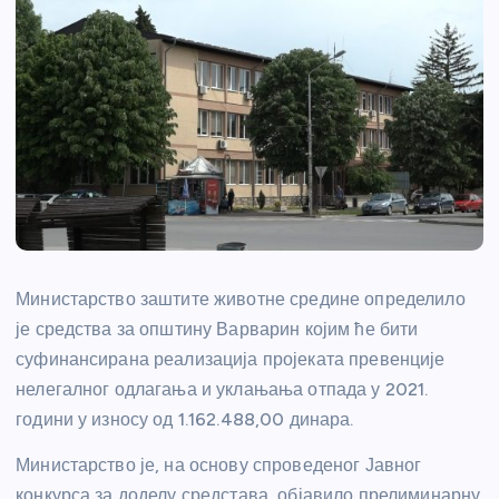
Министарство заштите животне средине определило
је средства за општину Варварин којим ће бити
суфинансирана реализација пројеката превенције
нелегалног одлагања и уклањања отпада у 2021.
години у износу од 1.162.488,00 динара.
Министарство је, на основу спроведеног Јавног
конкурса за доделу средстава, објавило прелиминарну