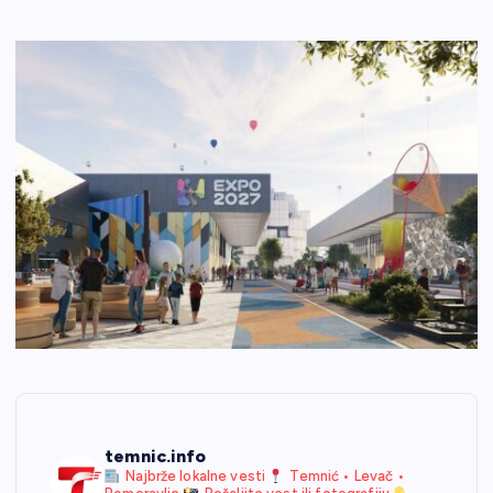
temnic.info
Najbrže lokalne vesti
Temnić • Levač •