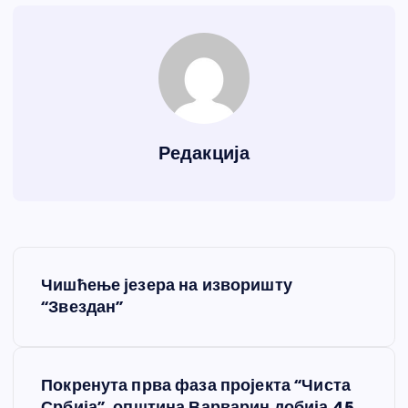
Редакција
К
Чишћење језера на изворишту
р
“Звездан”
е
Покренута прва фаза пројекта “Чиста
т
Србија”, општина Варварин добија 45