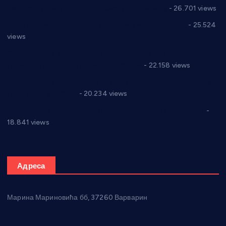
Реконструкција хотела “Плажа” у Варварину
- 26.701 views
Апел за помоћ породици Марковић из Варварина
- 25.524
views
Саопштење и демант Дома здравља “Др Властимир
Годић” на текст који кружи фејсбуком
- 22.158 views
Јелена Вујић-Обрадовић представник Александровца у
Парламенту Србије
- 20.234 views
Откривена илегална штампарија новца код Варварина
-
18.841 views
Адреса
Марина Мариновића бб, 37260 Варварин