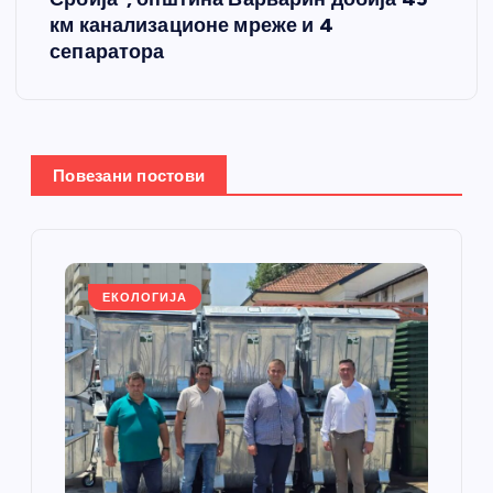
км канализационе мреже и 4
а
сепаратора
њ
е
Повезани постови
ч
л
а
ЕКОЛОГИЈА
н
к
а