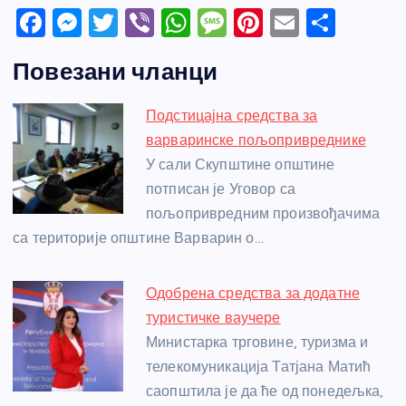
F
M
T
Vi
W
M
Pi
E
S
a
e
w
b
h
e
nt
m
h
Повезани чланци
c
ss
itt
er
at
ss
er
ail
ar
e
e
er
s
a
e
e
Подстицајна средства за
b
n
A
g
st
варваринске пољопривреднике
o
g
p
e
У сали Скупштине општине
o
er
p
потписан је Уговор са
пољопривредним произвођачима
k
са територије општине Варварин о…
Одобрена средства за додатне
туристичке ваучере
Министарка трговине, туризма и
телекомуникација Татјана Матић
саопштила је да ће од понедељка,