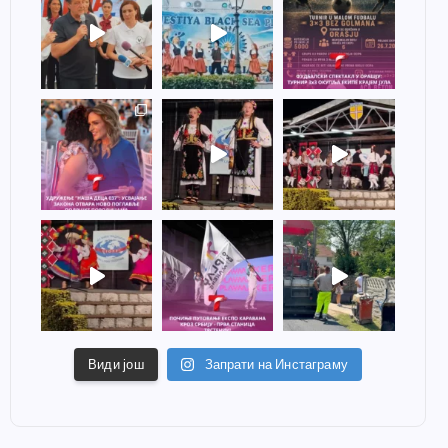
Види још
Запрати на Инстаграму