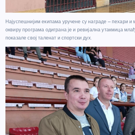
Најуспешнијим екипама уручене су награде – пехари и 
оквиру програма одиграна је и ревијална утакмица млађ
показале свој таленат и спортски дух.