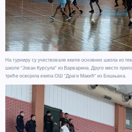
На турниру су учествовале екипе основних школа из тем
школе “Јован Курсула” из Варварина. Друго место припа
треће освојила екипа ОШ “Драги Макић” из Бошњана.