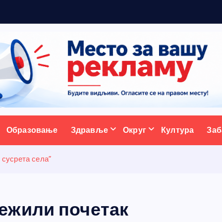
5
н
о
в
и
х
п
ативни портал
Образовање
Здравље
Округ
Култура
Заб
сусрета села”
ежили почетак