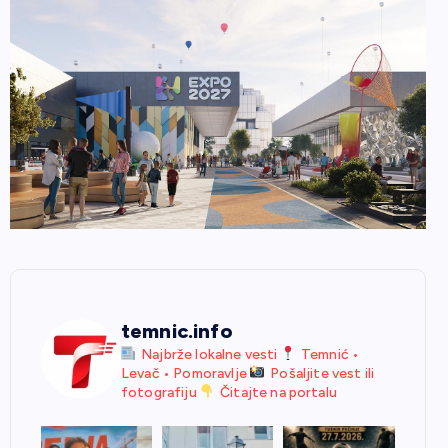
temnic.info
Najbrže lokalne vesti
Temnić •
Levač • Pomoravlje
Pošaljite vest ili
fotografiju
Čitajte na portalu