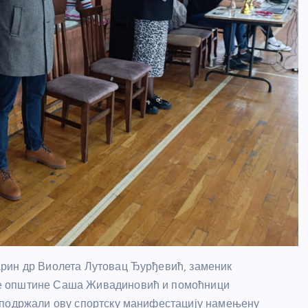
арин др Виолета Лутовац Ђурђевић, заменик
не општине Саша Живадиновић и помоћници
 подржали ову спортску манифестацију намењену