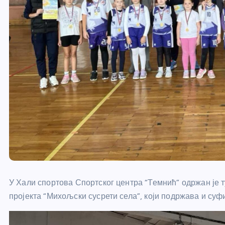
У Хали спортова Спортског центра “Темнић” одржан је т
пројекта “Михољски сусрети села”, који подржава и суф