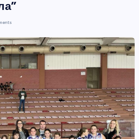
ла”
ments