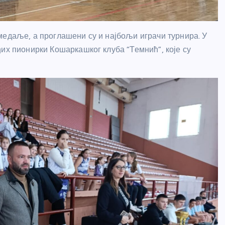
медаље, а проглашени су и најбољи играчи турнира. У
их пионирки Кошаркашког клуба “Темнић”, које су