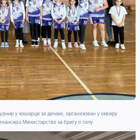
урнир у кошарци за дечаке, организован у оквиру
инансира Министарство за бригу о селу.