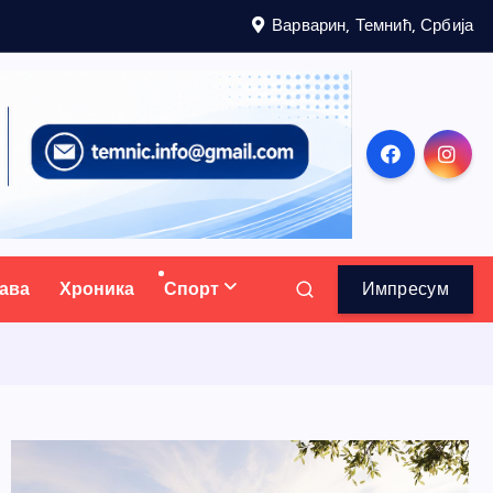
Варварин, Темнић, Србија
ава
Хроника
Спорт
Импресум