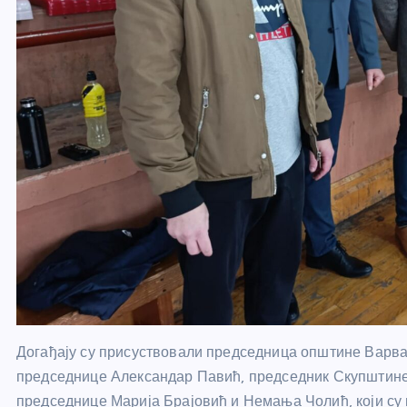
Догађају су присуствовали председница општине Варв
председнице Александар Павић, председник Скупшти
председнице Марија Брајовић и Немања Чолић, који су