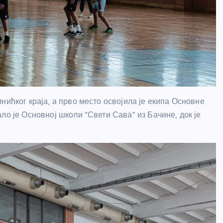
нићког краја, а прво место освојила је екипа Основне
ло је Основној школи “Свети Сава” из Бачине, док је