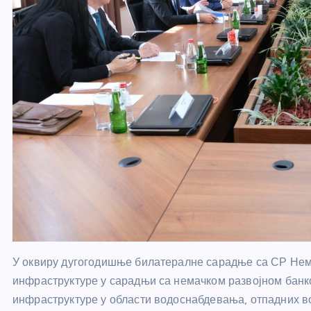
У оквиру дугогодишње билатералне сарадње са СР Нем
инфраструктуре у сарадњи са немачком развојном банк
инфраструктуре у области водоснабдевања, отпадних 