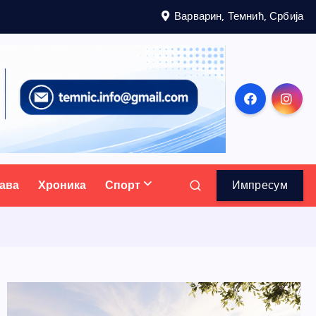
Варварин, Темнић, Србија
ава
Хроника
Спорт
Импресум