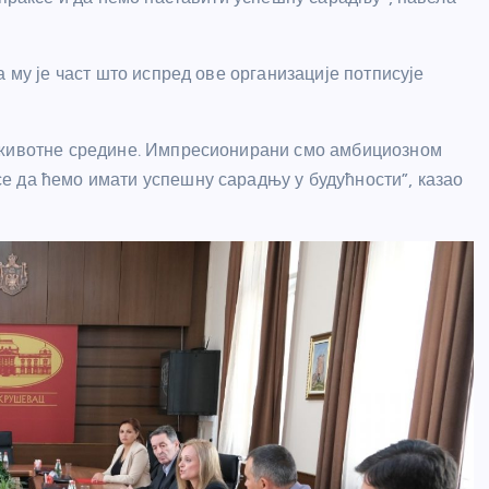
 му је част што испред ове организације потписује
и животне средине. Импресионирани смо амбициозном
е да ћемо имати успешну сарадњу у будућности”, казао