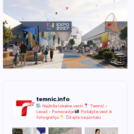
temnic.info
Najbrže lokalne vesti
Temnić •
Levač • Pomoravlje
Pošaljite vest ili
fotografiju
Čitajte na portalu