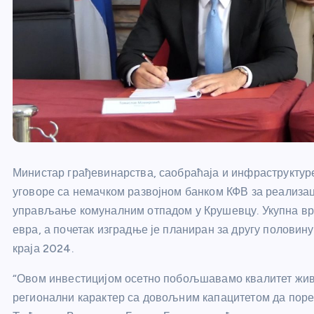
Министар грађевинарства, саобраћаја и инфраструктур
уговоре са немачком развојном банком КФВ за реализац
управљање комуналним отпадом у Крушевцу. Укупна вре
евра, а почетак изградње је планиран за другу половин
краја 2024.
“Овом инвестицијом осетно побољшавамо квалитет живот
регионални карактер са довољним капацитетом да поре