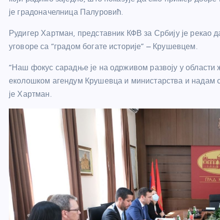
је градоначелница Палуровић.
Рудигер Хартман, представник КФВ за Србију је рекао да
уговоре са “градом богате историје” – Крушевцем.
“Наш фокус сарадње је на одрживом развоју у област
еколошком агендум Крушевца и министарства и надам с
је Хартман.