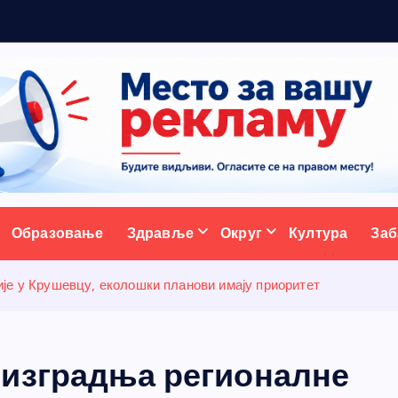
а
с
т
а
ативни портал
Образовање
Здравље
Округ
Култура
Заб
је у Крушевцу, еколошки планови имају приоритет
 изградња регионалне