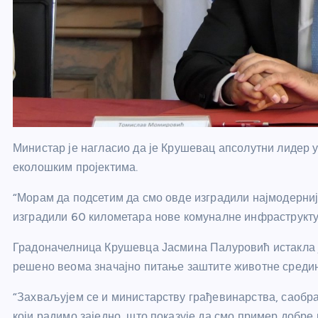
Министар је нагласио да је Крушевац апсолутни лидер 
еколошким пројектима.
“Морам да подсетим да смо овде изградили најмодерниј
изградили 60 километара нове комуналне инфраструкту
Градоначелница Крушевца Јасмина Палуровић истакла ј
решено веома значајно питање заштите животне средин
“Захваљујем се и министарству грађевинарства, саобра
који радимо заједно, што показује да смо пример добре