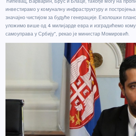
Ћићевац, Варварин, Брус и Блаце, такође могу на проп
инвестирамо у комуналну инфраструктуру и постројења
значајно чистијом за будуће генерације. Еколошки плано
уложимо више од 4 милијарде евра и изградићемо кому
самоуправа у Србију”, рекао је министар Момировић.