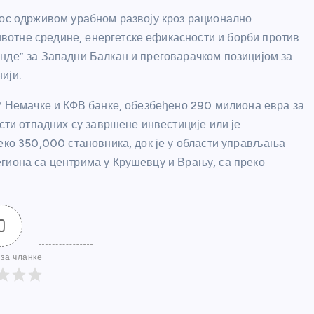
нос одрживом урабном развоју кроз рационално
отне средине, енергетске ефикасности и борби против
нде” за Западни Балкан и преговарачком позицијом за
ији.
СР Немачке и КФВ банке, обезбеђено 290 милиона евра за
асти отпадних су завршене инвестиције или је
реко 350,000 становника, док је у области управљања
гиона са центрима у Крушевцу и Врању, са преко
0
за чланке