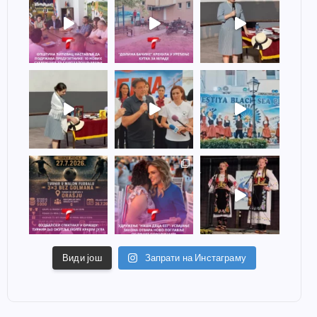
Види још
Запрати на Инстаграму