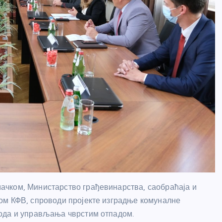
ачком, Министарство грађевинарства, саобраћаја и
ом КФВ, спроводи пројекте изградње комуналне
вода и управљања чврстим отпадом.