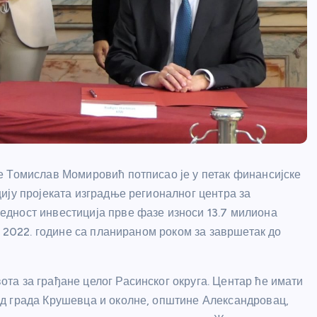
е Томислав Момировић потписао је у петак финансијске
ију пројеката изградње регионалног центра за
дност инвестиција прве фазе износи 13.7 милиона
у 2022. године са планираном роком за завршетак до
а за грађане целог Расинског округа. Центар ће имати
д града Крушевца и околне, општине Александровац,