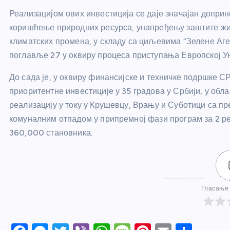
Реализацијом ових инвестиција се даје значајан допри
коришћење природних ресурса, унапређењу заштите жив
климатских промена, у складу са циљевима “Зелене Аге
поглавље 27 у оквиру процеса приступања Европској Ун
До сада је, у оквиру финансијске и техничке подршке 
приоритентне инвестиције у 35 градова у Србији, у обл
реализацију у току у Крушевцу, Врању и Суботици са п
комуналним отпадом у припремној фази програм за 2 ре
360,000 становника.
Гласање 