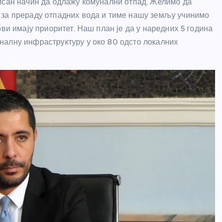
исан начин да одлажу комунални отпад. Желимо да
 за прераду отпадних вода и тиме нашу земљу учинимо
ви имају приоритет. Наш план је да у наредних 5 година
налну инфраструктуру у око 80 одсто локалних