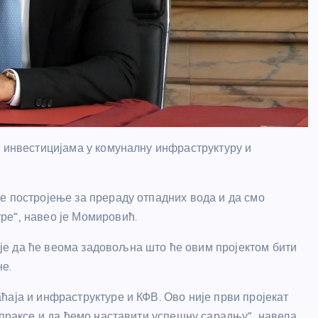
у инвестицијама у комуналну инфраструктуру и
е постројење за прераду отпадних вода и да смо
ре”, навео је Момировић.
е да ће веома задовољна што ће овим пројектом бити
е.
ћаја и инфраструктуре и КФВ. Ово није први пројекат
 праксе и да ћемо наставити успешну сарадњу”, навела