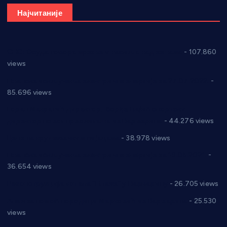
Најчитаније
СНС: Осуда говора мржње и насиља над женама
- 107.860
views
Планска искључења електричне енергије за 27.07.2022.
-
85.696 views
Горан Макрагић директор, Ђорђе Бајић спортски
директор новог прволигаша из Варварина
- 44.276 views
Цене на крушевачким пијацама
- 38.978 views
Планска искључења електричне енергије за 19.05.2021.
-
36.654 views
Реконструкција хотела “Плажа” у Варварину
- 26.705 views
Апел за помоћ породици Марковић из Варварина
- 25.530
views