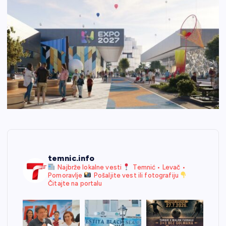
temnic.info
Najbrže lokalne vesti
Temnić • Levač •
Pomoravlje
Pošaljite vest ili fotografiju
Čitajte na portalu