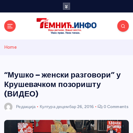
S
k
i
p
t
o
Темнићки
c
Home
o
n
информативн
t
e
“Мушко – женски разговори” у
и портал
n
Крушевачком позоришту
t
(ВИДЕО)
Редакција
Култура
децембар 26, 2016
0 Comments