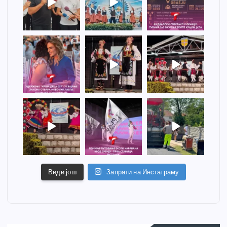
Види још
Запрати на Инстаграму