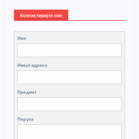
Контактирајте нас
Име
Имејл адреса
Предмет
Порука