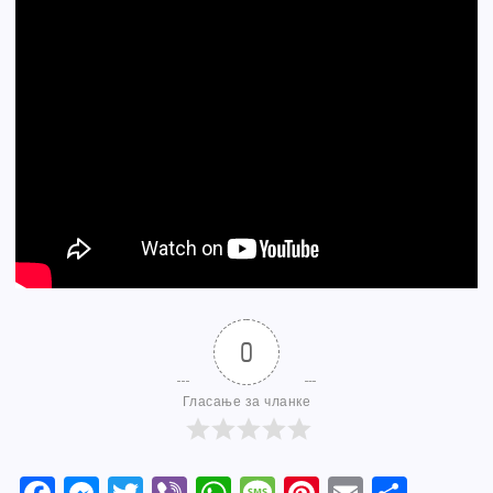
0
Гласање за чланке