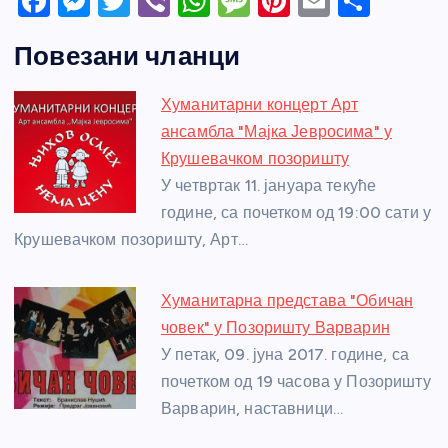
F
M
T
Vi
W
M
Pi
E
S
a
e
w
b
h
e
nt
m
h
Повезани чланци
c
ss
itt
er
at
ss
er
ail
ar
e
e
er
s
a
e
e
Хуманитарни концерт Арт
b
n
A
g
st
ансамбла "Мајка Јевросима" у
o
g
p
e
Крушевачком позоришту
o
er
p
У четвртак 11. јануара текуће
године, са почетком од 19:00 сати у
k
Крушевачком позоришту, Арт…
Хуманитарна представа "Обичан
човек" у Позоришту Варварин
У петак, 09. јуна 2017. године, са
почетком од 19 часова у Позоришту
Варварин, наставници…