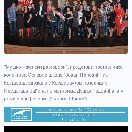
“Мушко – женски разговори”, представа наставничког
колектива Основне школе “Јован Поповић” из
Крушевца одржана у Крушевачком позоришту.
Представа рађена по мотивима Душка Радовића, а у
режији професорке Драгане Шошкић.