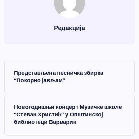
Редакција
К
Представљена песничка збирка
р
“Покорно јављам”
е
Новогодишњи концерт Музичке школе
т
“Стеван Христић” у Општинској
библиотеци Варварин
а