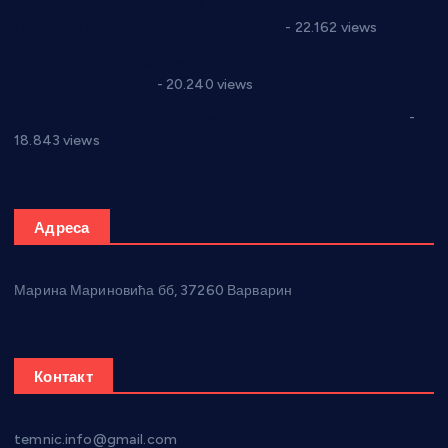
Саопштење и демант Дома здравља “Др Властимир
Годић” на текст који кружи фејсбуком
- 22.162 views
Јелена Вујић-Обрадовић представник Александровца у
Парламенту Србије
- 20.240 views
Откривена илегална штампарија новца код Варварина
-
18.843 views
Адреса
Марина Мариновића бб, 37260 Варварин
Контакт
temnic.info@gmail.com