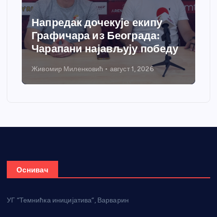
Напредак дочекује екипу
Графичара из Београда:
Чарапани најављују победу
Живомир Миленковић
август 1, 2026
Оснивач
УГ “Темнићка иницијатива”, Варварин