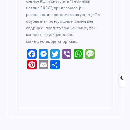
оквиру Културног лета “Темнићки
натпис 2026”, припремила је
разноврстан програм за август, који ће
обухватити позоришне и књижевне
садржаје, представљање књиге, рок
концерт, традиционалне
манифестације, спортске…
F
M
T
Vi
W
M
a
e
w
b
h
e
Pi
E
S
c
ss
itt
er
at
ss
nt
m
h
e
e
er
s
a
er
ail
ar
b
n
A
g
e
e
o
g
p
e
st
o
er
p
k