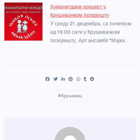
Хуманитарни концерт у
Крушевачком позоришту
У среду 21. децембра, са почетком
од 19:00 сати у Крушевачком
позоришту, Арт ансамбл "Мајка…
Крушевац