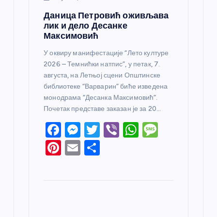
Даница Петровић оживљава
лик и дело Десанке
Максимовић
У оквиру манифестације “Лето културе
2026 – Темнићки натпис”, у петак, 7.
августа, на Летњој сцени Општинске
библиотеке “Варварин” биће изведена
монодрама “Десанка Максимовић”.
Почетак представе заказан је за 20…
F
M
T
Vi
W
M
a
e
w
b
h
e
Pi
E
S
c
ss
itt
er
at
ss
nt
m
h
e
e
er
s
a
er
ail
ar
b
n
A
g
e
e
o
g
p
e
st