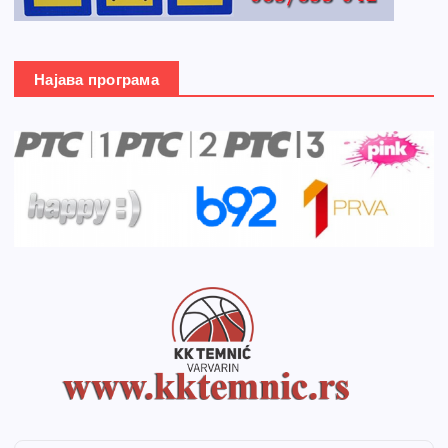
Најава програма