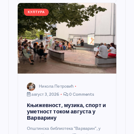
o
er
p
k
КУЛТУРА
Никола Петровић
август 3, 2026
0 Comments
Књижевност, музика, спорт и
уметност током августа у
Варварину
Општинска библиотека “Варварин”, у