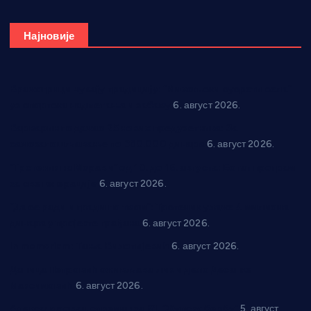
Најновије
Вражогрнци чувају традицију: “Михољски сусрети села”
уз спортска надметања и забаву
6. август 2026.
Варварин подржао 25 нових предузетника: За
самозапошљавање по 380.000 динара
6. август 2026.
“Трстеник на Морави” од 10. до 16. августа: Богат програм
за све генерације
6. август 2026.
“Да се ради и гради по твом”: Трстеник улаже 4 милиона
динара у пројекте грађана
6. август 2026.
In memoriam: Тања Вилотијевић
6. август 2026.
Даница Петровић оживљава лик и дело Десанке
Максимовић
6. август 2026.
Александровац спреман за 61. “Жупску бербу”
5. август