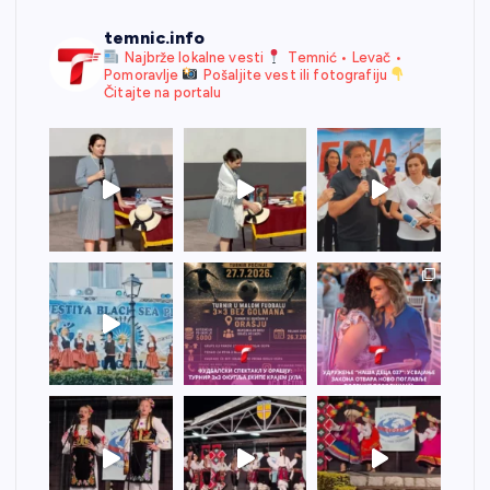
temnic.info
Najbrže lokalne vesti
Temnić • Levač •
Pomoravlje
Pošaljite vest ili fotografiju
Čitajte na portalu