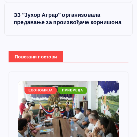
е
ЗЗ “Јухор Аграр” организовала
т
предавање за произвођаче корнишона
а
њ
Повезани постови
е
ч
л
ЕКОНОМИЈА
ПРИВРЕДА
а
н