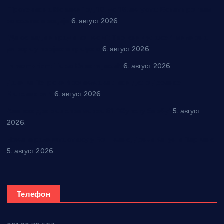
“Трстеник на Морави” од 10. до 16. августа: Богат програм
за све генерације
6. август 2026.
“Да се ради и гради по твом”: Трстеник улаже 4 милиона
динара у пројекте грађана
6. август 2026.
In memoriam: Тања Вилотијевић
6. август 2026.
Даница Петровић оживљава лик и дело Десанке
Максимовић
6. август 2026.
Александровац спреман за 61. “Жупску бербу”
5. август
2026.
Нова игралишта стижу у Бошњане, Доњи Катун и Парцане
5. август 2026.
Телефон