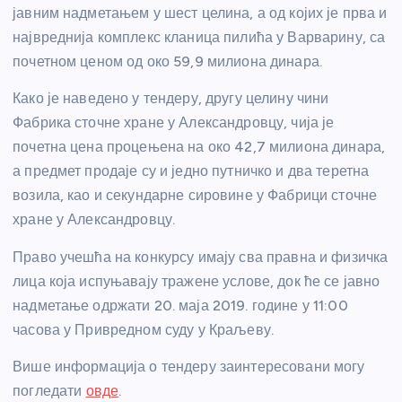
јавним надметањем у шест целина, а од којих је прва и
највреднија комплекс кланица пилића у Варварину, са
почетном ценом од око 59,9 милиона динара.
Како је наведено у тендеру, другу целину чини
Фабрика сточне хране у Александровцу, чија је
почетна цена процењена на око 42,7 милиона динара,
а предмет продаје су и једно путничко и два теретна
возила, као и секундарне сировине у Фабрици сточне
хране у Александровцу.
Право учешћа на конкурсу имају сва правна и физичка
лица која испуњавају тражене услове, док ће се јавно
надметање одржати 20. маја 2019. године у 11:00
часова у Привредном суду у Краљеву.
Више информација о тендеру заинтересовани могу
погледати
овде
.