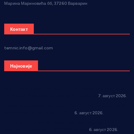
Марина Мариновића бб, 37260 Варварин
Контакт
temnic.info@gmail.com
Најновије
Општина Ћићевац наставља да подржава предузетнике:
10 нових субвенција за самозапошљавање
7. август 2026.
Вражогрнци чувају традицију: “Михољски сусрети села”
уз спортска надметања и забаву
6. август 2026.
Варварин подржао 25 нових предузетника: За
самозапошљавање по 380.000 динара
6. август 2026.