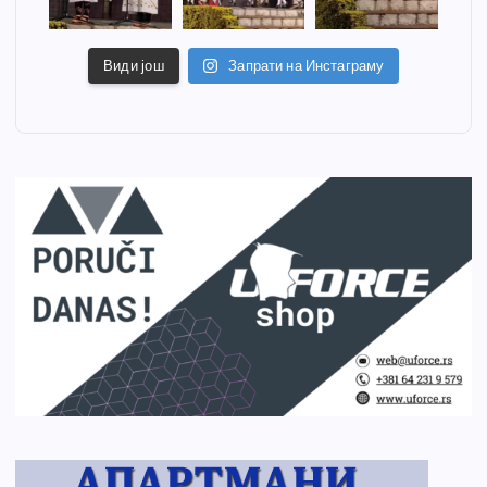
Види још
Запрати на Инстаграму