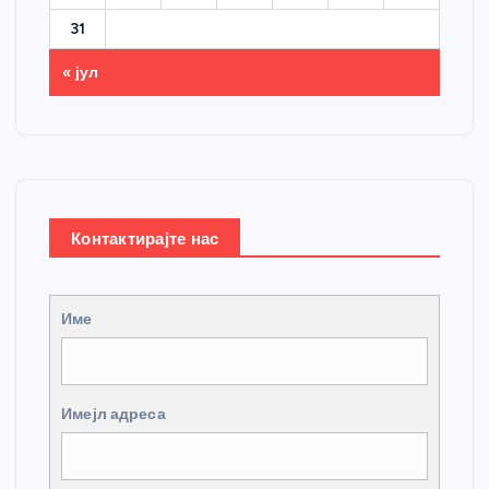
31
« јул
Контактирајте нас
Име
Имејл адреса