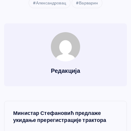
Александровац
Варварин
Редакција
К
Министар Стефановић предлаже
р
укидање пререгистрације трактора