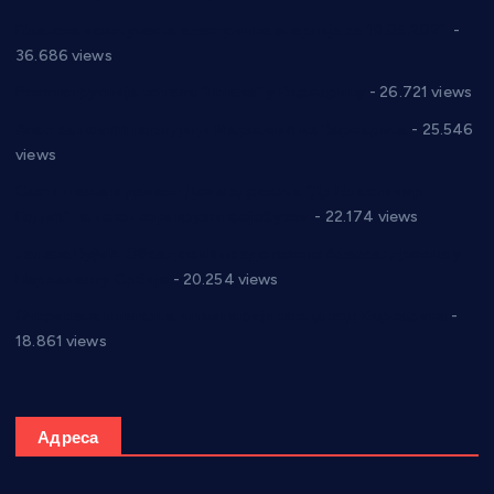
Планска искључења електричне енергије за 19.05.2021.
-
36.686 views
Реконструкција хотела “Плажа” у Варварину
- 26.721 views
Апел за помоћ породици Марковић из Варварина
- 25.546
views
Саопштење и демант Дома здравља “Др Властимир
Годић” на текст који кружи фејсбуком
- 22.174 views
Јелена Вујић-Обрадовић представник Александровца у
Парламенту Србије
- 20.254 views
Откривена илегална штампарија новца код Варварина
-
18.861 views
Адреса