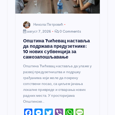
к
а
Никола Петровић
август 7, 2026
0 Comments
Општина Ћићевац наставља
да подржава предузетнике:
10 нових субвенција за
самозапошљавање
Општина Ћићевац наставља да улаже у
развој предузетништва и подршку
грађанима који желе да покрену
сопствени посао, са циљем јачања
локалне привреде и отварања нових
радних места. У просторијама
Општинске…
F
M
T
Vi
W
M