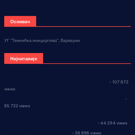
Оснивач
УГ “Темнићка иницијатива”, Варварин
Најчитаније
СНС: Осуда говора мржње и насиља над женама
- 107.872
views
Планска искључења електричне енергије за 27.07.2022.
-
85.722 views
Горан Макрагић директор, Ђорђе Бајић спортски
директор новог прволигаша из Варварина
- 44.294 views
Цене на крушевачким пијацама
- 38.998 views