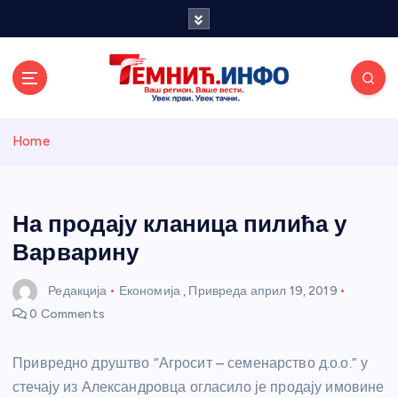
S
k
i
p
t
o
Темнићки
c
Home
o
n
информативн
t
e
На продају кланица пилића у
и портал
n
Варварину
t
Редакција
Економија
,
Привреда
април 19, 2019
0 Comments
Привредно друштво “Агросит – семенарство д.о.о.” у
стечају из Александровца огласило је продају имовине