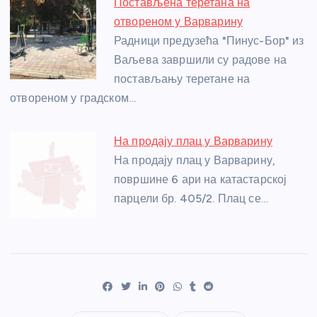
Постављена теретана на
отвореном у Варварину
Радници предузећа "Пинус-Бор" из
Ваљева завршили су радове на
постављању теретане на
отвореном у градском…
На продају плац у Варварину
На продају плац у Варварину,
површине 6 ари на катастарској
парцели бр. 405/2. Плац се…