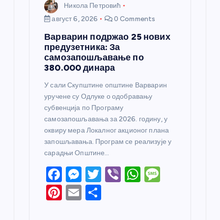
Никола Петровић
август 6, 2026
0 Comments
Варварин подржао 25 нових
предузетника: За
самозапошљавање по
380.000 динара
У сали Скупштине општине Варварин
уручене су Одлуке о одобравању
субвенција по Програму
самозапошљавања за 2026. годину, у
оквиру мера Локалног акционог плана
запошљавања. Програм се реализује у
сарадњи Општине…
F
M
T
Vi
W
M
a
e
w
b
h
e
Pi
E
S
c
ss
itt
er
at
ss
nt
m
h