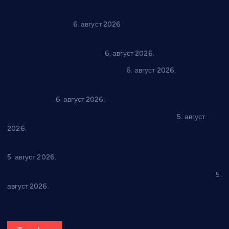
“Трстеник на Морави” од 10. до 16. августа: Богат програм
за све генерације
6. август 2026.
“Да се ради и гради по твом”: Трстеник улаже 4 милиона
динара у пројекте грађана
6. август 2026.
In memoriam: Тања Вилотијевић
6. август 2026.
Даница Петровић оживљава лик и дело Десанке
Максимовић
6. август 2026.
Александровац спреман за 61. “Жупску бербу”
5. август
2026.
Нова игралишта стижу у Бошњане, Доњи Катун и Парцане
5. август 2026.
У Ћићевцу одржана Конференција клубова Зоне “Запад”
5.
август 2026.