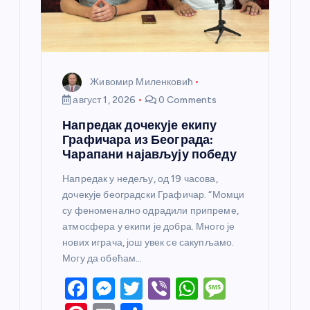
Живомир Миленковић
август 1, 2026
0 Comments
Напредак дочекује екипу
Графичара из Београда:
Чарапани најављују победу
Напредак у недељу, од 19 часова,
дочекује београдски Графичар. “Момци
су феноменално одрадили припреме,
атмосфера у екипи је добра. Много је
нових играча, још увек се сакупљамо.
Могу да обећам…
F
M
T
Vi
W
M