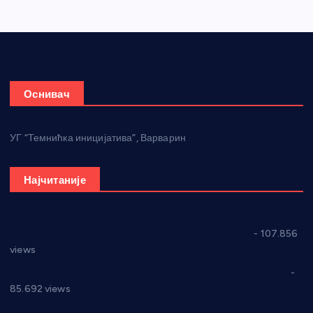
Оснивач
УГ “Темнићка иницијатива”, Варварин
Најчитаније
СНС: Осуда говора мржње и насиља над женама
- 107.856
views
Планска искључења електричне енергије за 27.07.2022.
-
85.692 views
Горан Макрагић директор, Ђорђе Бајић спортски