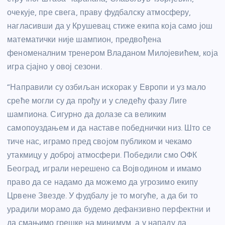
очекује, пре свега, праву фудбалску атмосферу,
нагласивши да у Крушевац стиже екипа која само још
математички није шампион, предвођена
феноменалним тренером Владаном Милојевићем, која
игра сјајно у овој сезони.
“Направили су озбиљан искорак у Европи и уз мало
среће могли су да прођу и у следећу фазу Лиге
шампиона. Сигурно да долазе са великим
самопоуздањем и да наставе победнички низ. Што се
тиче нас, играмо пред својом публиком и чекамо
утакмицу у доброј атмосфери. Победили смо ОФК
Београд, играли нерешено са Војводином и имамо
право да се надамо да можемо да угрозимо екипу
Црвене Звезде. У фудбалу је то могуће, а да би то
урадили морамо да будемо дефанзивно перфектни и
да смањимо грешке на минимум, а у нападу да