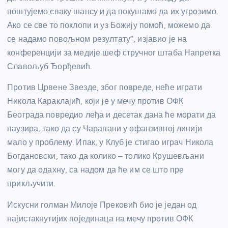
поштујемо сваку шансу и да покушамо да их угрозимо.
Ако се све то поклопи и уз Божију помоћ, можемо да
се надамо повољном резултату”, изјавио је на
конференцији за медије шеф стручног штаба Напретка
Славољуб Ђорђевић.
Против Црвене Звезде, због повреде, неће играти
Никола Караклајић, који је у мечу против ОФК
Београда повредио леђа и десетак дана ће морати да
паузира, тако да су Чарапани у офанзивној линији
мало у проблему. Ипак, у Клуб је стигао играч Никола
Богдановски, тако да колико – толико Крушевљани
могу да одахну, са надом да ће им се што пре
прикључити.
Искусни голман Милоје Прековић био је један од
најистакнутијих појединаца на мечу против ОФК