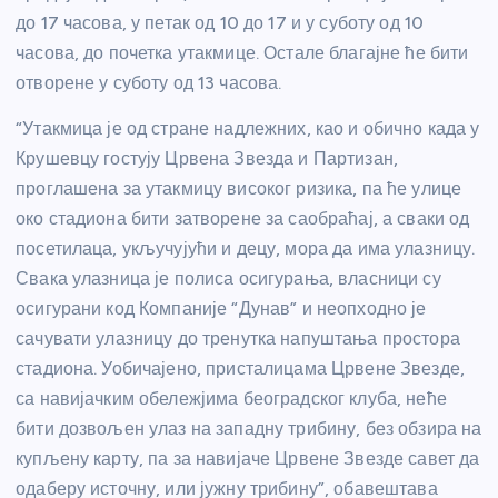
до 17 часова, у петак од 10 до 17 и у суботу од 10
часова, до почетка утакмице. Остале благајне ће бити
отворене у суботу од 13 часова.
“Утакмица је од стране надлежних, као и обично када у
Крушевцу гостују Црвена Звезда и Партизан,
проглашена за утакмицу високог ризика, па ће улице
око стадиона бити затворене за саобраћај, а сваки од
посетилаца, укључујући и децу, мора да има улазницу.
Свака улазница је полиса осигурања, власници су
осигурани код Компаније “Дунав” и неопходно је
сачувати улазницу до тренутка напуштања простора
стадиона. Уобичајено, присталицама Црвене Звезде,
са навијачким обележјима београдског клуба, неће
бити дозвољен улаз на западну трибину, без обзира на
купљену карту, па за навијаче Црвене Звезде савет да
одаберу источну, или јужну трибину”, обавештава