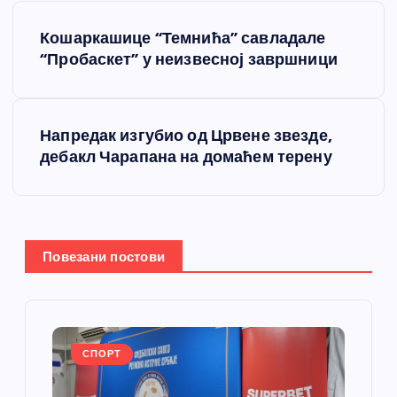
К
Кошаркашице “Темнића” савладале
р
“Пробаскет” у неизвесној завршници
е
Напредак изгубио од Црвене звезде,
т
дебакл Чарапана на домаћем терену
а
њ
Повезани постови
е
ч
л
СПОРТ