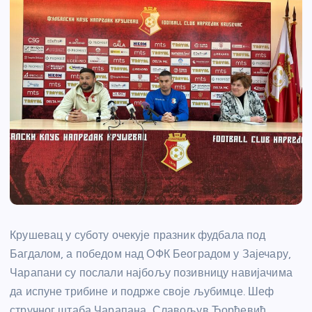
Крушевац у суботу очекује празник фудбала под
Багдалом, а победом над ОФК Београдом у Зајечару,
Чарапани су послали најбољу позивницу навијачима
да испуне трибине и подрже своје љубимце. Шеф
стручног штаба Чарапана, Славољув Ђорђевић,