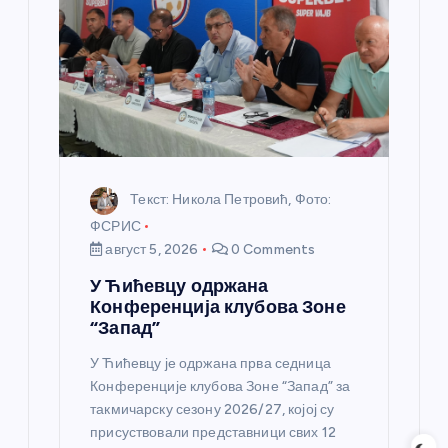
а
н
к
а
Текст: Никола Петровић, Фото:
ФСРИС
август 5, 2026
0 Comments
У Ћићевцу одржана
Конференција клубова Зоне
“Запад”
У Ћићевцу је одржана прва седница
Конференције клубова Зоне “Запад” за
такмичарску сезону 2026/27, којој су
присуствовали представници свих 12