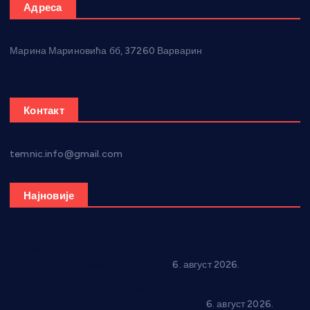
Адреса
Марина Мариновића бб, 37260 Варварин
Контакт
temnic.info@gmail.com
Најновије
Вражогрнци чувају традицију: “Михољски сусрети села”
уз спортска надметања и забаву
6. август 2026.
Варварин подржао 25 нових предузетника: За
самозапошљавање по 380.000 динара
6. август 2026.