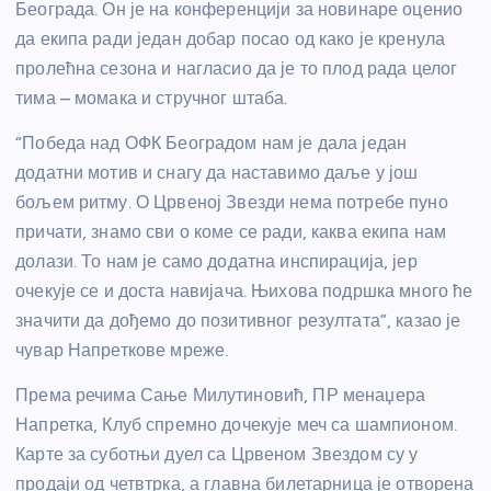
Београда. Он је на конференцији за новинаре оценио
да екипа ради један добар посао од како је кренула
пролећна сезона и нагласио да је то плод рада целог
тима – момака и стручног штаба.
“Победа над ОФК Београдом нам је дала један
додатни мотив и снагу да наставимо даље у још
бољем ритму. О Црвеној Звезди нема потребе пуно
причати, знамо сви о коме се ради, каква екипа нам
долази. То нам је само додатна инспирација, јер
очекује се и доста навијача. Њихова подршка много ће
значити да дођемо до позитивног резултата”, казао је
чувар Напреткове мреже.
Према речима Сање Милутиновић, ПР менаџера
Напретка, Клуб спремно дочекује меч са шампионом.
Карте за суботњи дуел са Црвеном Звездом су у
продаји од четвтрка, а главна билетарница је отворена