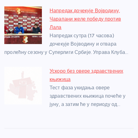
Напредак дочекује Војводину,
Чарапани желе победу против
Лала
Напредак сутра (17 часова)
дочекује Војводину и отвара
пролећну сезону у Суперлиги Србије. Управа Клуба…
Ускоро без овере здравствених
књижица
Тест фаза укидања овере
здравствених књижица почеће у
јуну, а затим ће у периоду од…