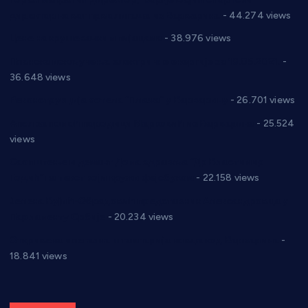
директор новог прволигаша из Варварина
- 44.274 views
Цене на крушевачким пијацама
- 38.976 views
Планска искључења електричне енергије за 19.05.2021.
-
36.648 views
Реконструкција хотела “Плажа” у Варварину
- 26.701 views
Апел за помоћ породици Марковић из Варварина
- 25.524
views
Саопштење и демант Дома здравља “Др Властимир
Годић” на текст који кружи фејсбуком
- 22.158 views
Јелена Вујић-Обрадовић представник Александровца у
Парламенту Србије
- 20.234 views
Откривена илегална штампарија новца код Варварина
-
18.841 views