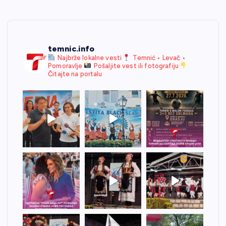
temnic.info
Najbrže lokalne vesti
Temnić • Levač •
Pomoravlje
Pošaljite vest ili fotografiju
Čitajte na portalu