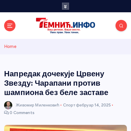
S
k
i
p
t
o
Темнићки
c
Home
o
n
информативн
t
e
Напредак дочекује Црвену
и портал
n
Звезду: Чарапани против
t
шампиона без беле заставе
Живомир Миленковић
Спорт
фебруар 14, 2025
0 Comments