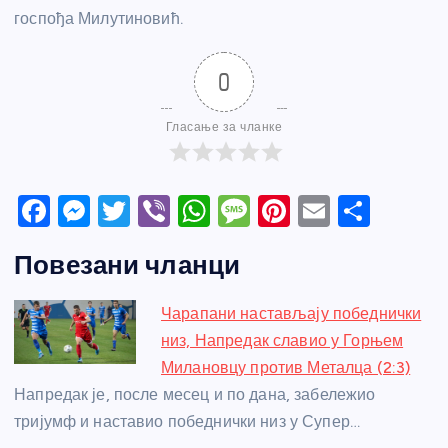
госпођа Милутиновић.
0
Гласање за чланке
F
M
T
Vi
W
M
Pi
E
S
a
e
w
b
h
e
nt
m
h
Повезани чланци
c
ss
itt
er
at
ss
er
ail
ar
e
e
er
s
a
e
e
Чарапани настављају победнички
b
n
A
g
st
низ, Напредак славио у Горњем
o
g
p
e
Милановцу против Металца (2:3)
o
er
p
Напредак је, после месец и по дана, забележио
тријумф и наставио победнички низ у Супер…
k