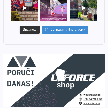
Види још
Запрати на Инстаграму