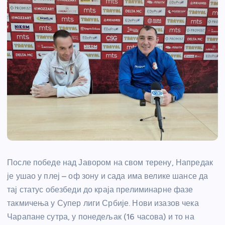
После победе над Јавором на свом терену, Напредак
је ушао у плеј – оф зону и сада има велике шансе да
тај статус обезбеди до краја прелиминарне фазе
такмичења у Супер лиги Србије. Нови изазов чека
Чарапане сутра, у понедељак (16 часова) и то на