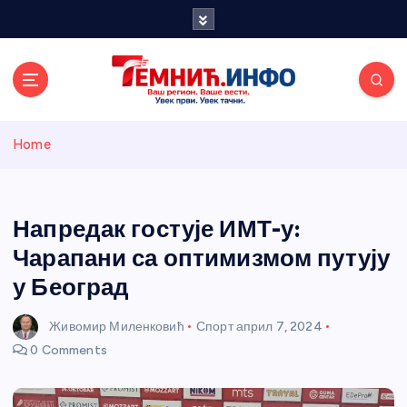
S
k
i
p
t
o
Темнићки
c
Home
o
n
информативн
t
e
Напредак гостује ИМТ-у:
и портал
n
Чарапани са оптимизмом путују
t
у Београд
Живомир Миленковић
Спорт
април 7, 2024
0 Comments