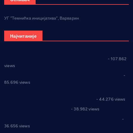
УГ “Темнићка иницијатива”, Варварин
Најчитаније
СНС: Осуда говора мржње и насиља над женама
- 107.862
views
Планска искључења електричне енергије за 27.07.2022.
-
85.696 views
Горан Макрагић директор, Ђорђе Бајић спортски
директор новог прволигаша из Варварина
- 44.276 views
Цене на крушевачким пијацама
- 38.982 views
Планска искључења електричне енергије за 19.05.2021.
-
36.656 views