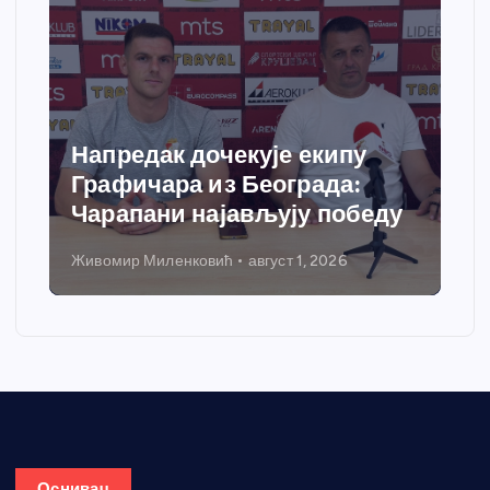
Напредак дочекује екипу
Графичара из Београда:
Чарапани најављују победу
Живомир Миленковић
август 1, 2026
Оснивач