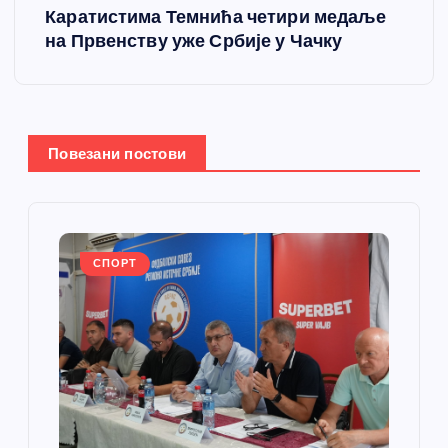
т
Каратистима Темнића четири медаље
на Првенству уже Србије у Чачку
а
њ
е
Повезани постови
ч
л
СПОРТ
а
н
к