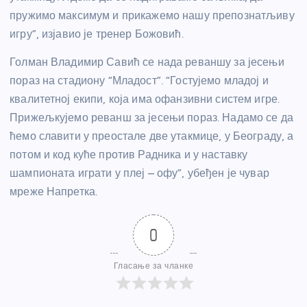
пружимо максимум и прикажемо нашу препознатљиву
игру”, изјавио је тренер Божовић.
Голман Владимир Савић се нада реваншу за јесењи
пораз на стадиону “Младост”. “Гостујемо младој и
квалитетној екипи, која има офанзивни систем игре.
Прижељкујемо реванш за јесењи пораз. Надамо се да
ћемо славити у преостале две утакмице, у Београду, а
потом и код куће против Радника и у наставку
шампионата играти у плеј – офу”, убеђен је чувар
мреже Напретка.
0
Гласање за чланке