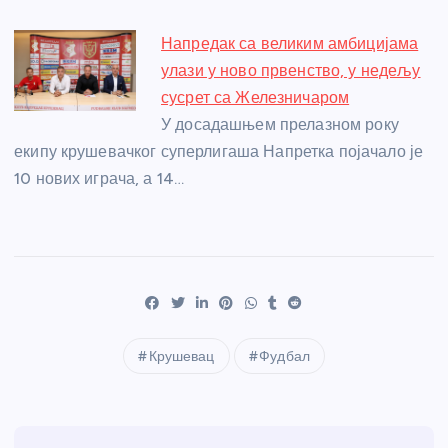
Напредак са великим амбицијама
улази у ново првенство, у недељу
сусрет са Железничаром
У досадашњем прелазном року
екипу крушевачког суперлигаша Напретка појачало је
10 нових играча, а 14…
Крушевац
Фудбал