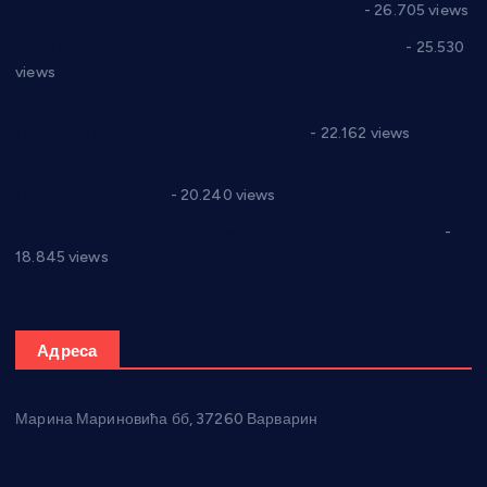
Реконструкција хотела “Плажа” у Варварину
- 26.705 views
Апел за помоћ породици Марковић из Варварина
- 25.530
views
Саопштење и демант Дома здравља “Др Властимир
Годић” на текст који кружи фејсбуком
- 22.162 views
Јелена Вујић-Обрадовић представник Александровца у
Парламенту Србије
- 20.240 views
Откривена илегална штампарија новца код Варварина
-
18.845 views
Адреса
Марина Мариновића бб, 37260 Варварин