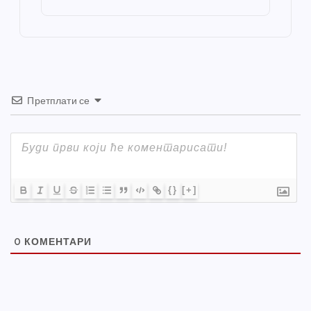
o
er
p
k
Претплати се
{}
[+]
0
КОМЕНТАРИ