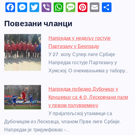
F
M
T
Vi
W
M
Pi
E
S
a
e
w
b
h
e
nt
m
h
Повезани чланци
c
ss
itt
er
at
ss
er
ail
ar
e
e
er
s
a
e
e
Напредак у недељу гостује
b
n
A
g
st
Партизану у Београду
o
g
p
e
У 27. колу Супер лиге Србије
o
er
p
Напредак гостује Партизану у
Хумској. О очекивањима у табору…
k
Напредак победио Дубочицу у
Крушевцу са 4:0, Лесковчани пали
у првом полувремену
У пријатељској утакмици са
Дубочицом из Лесковца, чланом Прве лиге Србије.
Напредак је тријумфовао -…