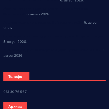
In memoriam: Тања Вилотијевић
6. август 2026.
Даница Петровић оживљава лик и дело Десанке
Максимовић
6. август 2026.
Александровац спреман за 61. “Жупску бербу”
5. август
2026.
Нова игралишта стижу у Бошњане, Доњи Катун и Парцане
5. август 2026.
У Ћићевцу одржана Конференција клубова Зоне “Запад”
5.
август 2026.
Телефон
061 30 76 567
Архива