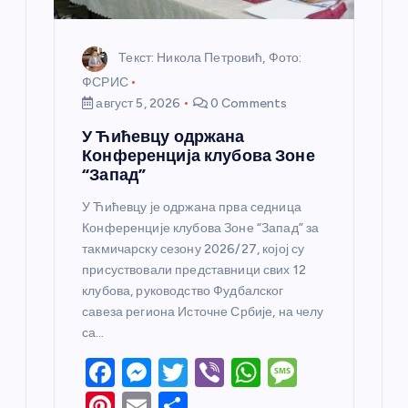
а
Текст: Никола Петровић, Фото:
ФСРИС
август 5, 2026
0 Comments
У Ћићевцу одржана
Конференција клубова Зоне
“Запад”
У Ћићевцу је одржана прва седница
Конференције клубова Зоне “Запад” за
такмичарску сезону 2026/27, којој су
присуствовали представници свих 12
клубова, руководство Фудбалског
савеза региона Источне Србије, на челу
са…
F
M
T
Vi
W
M
a
e
w
b
h
e
Pi
E
S