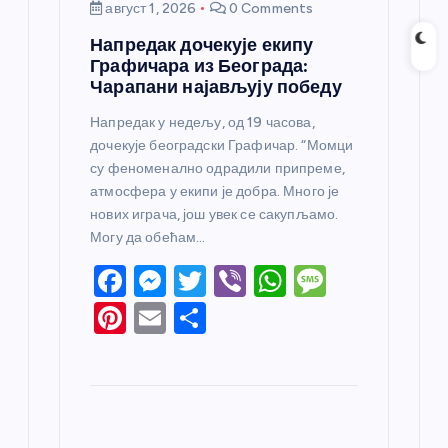
август 1, 2026
0 Comments
Напредак дочекује екипу
Графичара из Београда:
Чарапани најављују победу
Напредак у недељу, од 19 часова,
дочекује београдски Графичар. “Момци
су феноменално одрадили припреме,
атмосфера у екипи је добра. Много је
нових играча, још увек се сакупљамо.
Могу да обећам…
F
M
T
Vi
W
M
a
e
w
b
h
e
Pi
E
S
c
ss
itt
er
at
ss
nt
m
h
e
e
er
s
a
er
ail
ar
b
n
A
g
e
e
o
g
p
e
st