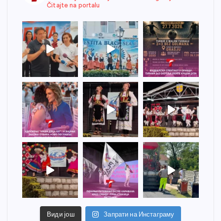
Čitajte na portalu
Види још
Запрати на Инстаграму