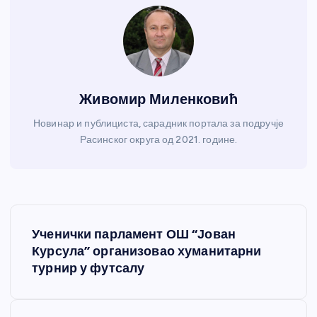
Живомир Миленковић
Новинар и публициста, сарадник портала за подручје
Расинског округа од 2021. године.
К
Ученички парламент ОШ “Јован
р
Курсула” организовао хуманитарни
турнир у футсалу
е