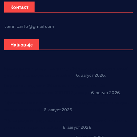
Контакт
temnic.info@gmail.com
Најновије
Вражогрнци чувају традицију: “Михољски сусрети села”
уз спортска надметања и забаву
6. август 2026.
Варварин подржао 25 нових предузетника: За
самозапошљавање по 380.000 динара
6. август 2026.
“Трстеник на Морави” од 10. до 16. августа: Богат програм
за све генерације
6. август 2026.
“Да се ради и гради по твом”: Трстеник улаже 4 милиона
динара у пројекте грађана
6. август 2026.