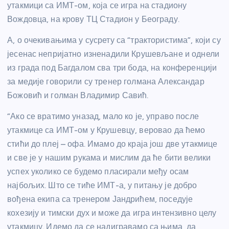
утакмици са ИМТ-ом, која се игра на стадиону
Вождовца, на крову ТЦ Стадион у Београду.
А, о очекивањима у сусрету са “трактористима”, који су
јесенас непријатно изненадили Крушевљане и однели
из града под Багдалом сва три бода, на конференцији
за медије говорили су тренер голмана Александар
Божовић и голман Владимир Савић.
“Ако се вратимо уназад, мало ко је, управо после
утакмице са ИМТ-ом у Крушевцу, веровао да ћемо
стићи до плеј – офа. Имамо до краја још две утакмице
и све је у нашим рукама и мислим да ће бити велики
успех уколико се будемо пласирали међу осам
најбољих. Што се тиће ИМТ-а, у питању је добро
вођена екипа са тренером Јандрићем, поседује
кохезију и тимски дух и може да игра интензивно целу
утакмицу. Идемо да се надигравамо са њима, да