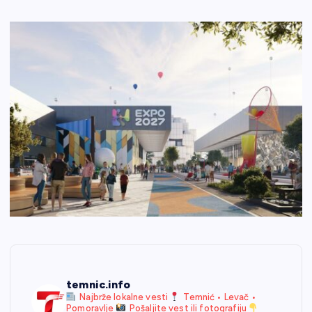
temnic.info
Najbrže lokalne vesti
Temnić • Levač •
Pomoravlje
Pošaljite vest ili fotografiju