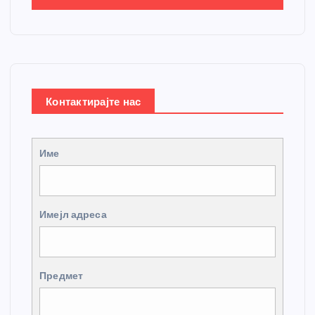
Контактирајте нас
Име
Имејл адреса
Предмет