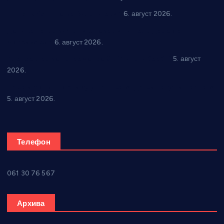
In memoriam: Тања Вилотијевић
6. август 2026.
Даница Петровић оживљава лик и дело Десанке
Максимовић
6. август 2026.
Александровац спреман за 61. “Жупску бербу”
5. август
2026.
Нова игралишта стижу у Бошњане, Доњи Катун и Парцане
5. август 2026.
Телефон
061 30 76 567
Архива