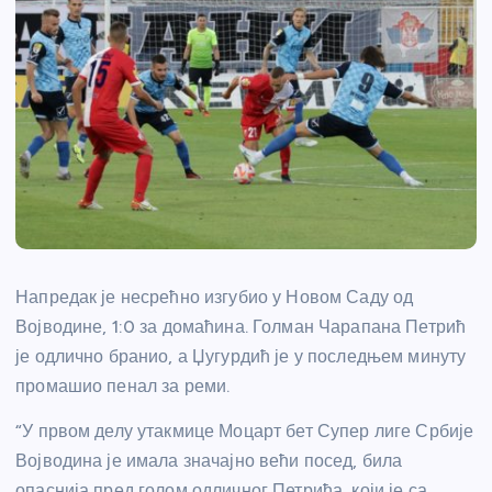
Напредак је несрећно изгубио у Новом Саду од
Војводине, 1:0 за домаћина. Голман Чарапана Петрић
је одлично бранио, а Џугурдић је у последњем минуту
промашио пенал за реми.
“У првом делу утакмице Моцарт бет Супер лиге Србије
Војводина је имала значајно већи посед, била
опаснија пред голом одличног Петрића, који је са