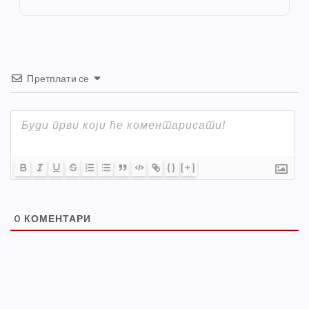
k
Претплати се
{}
[+]
0
КОМЕНТАРИ