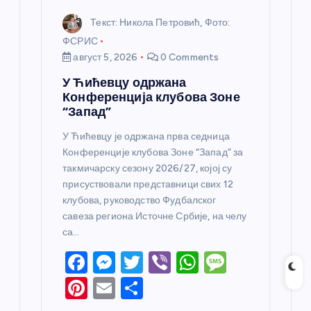
Текст: Никола Петровић, Фото:
ФСРИС
август 5, 2026
0 Comments
У Ћићевцу одржана
Конференција клубова Зоне
“Запад”
У Ћићевцу је одржана прва седница
Конференције клубова Зоне “Запад” за
такмичарску сезону 2026/27, којој су
присуствовали представници свих 12
клубова, руководство Фудбалског
савеза региона Источне Србије, на челу
са…
F
M
T
Vi
W
M
a
e
w
b
h
e
Pi
E
S
c
ss
itt
er
at
ss
nt
m
h