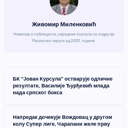
Живомир Миленковић
Новинар и публициста, сарадник портала за подручје
Расинског округа од 2021. године.
К
БК “Јован Курсула” остварује одличне
р
резултате, Василије Ђурђевић млада
нада српског бокса
е
т
Напредак дочекује Вождовац у другом
колу Супер лиге, Чарапани желе прву