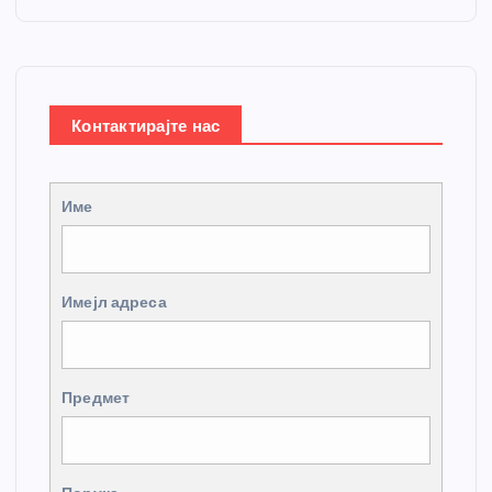
Контактирајте нас
Име
Имејл адреса
Предмет