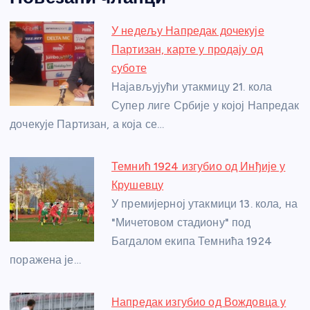
c
ss
itt
er
at
ss
er
ail
ar
e
e
er
s
a
e
e
У недељу Напредак дочекује
b
n
A
g
st
Партизан, карте у продају од
o
g
p
e
суботе
o
er
p
Најављујући утакмицу 21. кола
Супер лиге Србије у којој Напредак
k
дочекује Партизан, а која се…
Темнић 1924 изгубио од Инђије у
Крушевцу
У премијерној утакмици 13. кола, на
"Мичетовом стадиону" под
Багдалом екипа Темнића 1924
поражена је…
Напредак изгубио од Вождовца у