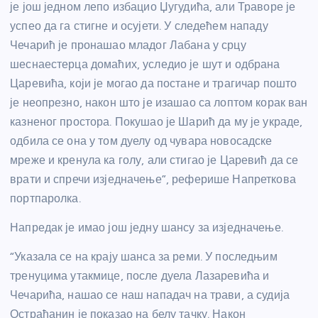
је још једном лепо избацио Џугудића, али Траворе је
успео да га стигне и осујети. У следећем нападу
Чечарић је пронашао младог Лабана у срцу
шеснаестерца домаћих, уследио је шут и одбрана
Царевића, који је могао да постане и трагичар пошто
је неопрезно, након што је изашао са лоптом корак ван
казненог простора. Покушао је Шарић да му је украде,
одбила се она у том дуелу од чувара новосадске
мреже и кренула ка голу, али стигао је Царевић да се
врати и спречи изједначење”, реферише Напреткова
портпаролка.
Напредак је имао још једну шансу за изједначење.
“Указала се на крају шанса за реми. У последњим
тренуцима утакмице, после дуела Лазаревића и
Чечарића, нашао се наш нападач на трави, а судија
Остраћанин је показао на белу тачку. Након