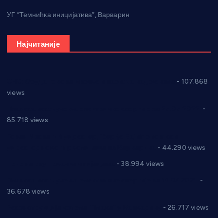
УГ “Темнићка иницијатива”, Варварин
Најчитаније
СНС: Осуда говора мржње и насиља над женама
- 107.868
views
Планска искључења електричне енергије за 27.07.2022.
-
85.718 views
Горан Макрагић директор, Ђорђе Бајић спортски
директор новог прволигаша из Варварина
- 44.290 views
Цене на крушевачким пијацама
- 38.994 views
Планска искључења електричне енергије за 19.05.2021.
-
36.678 views
Реконструкција хотела “Плажа” у Варварину
- 26.717 views