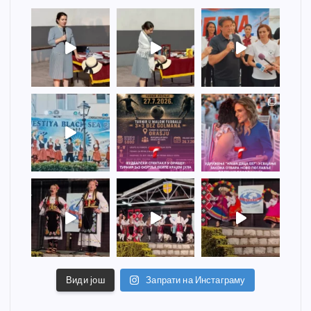
Види још
Запрати на Инстаграму