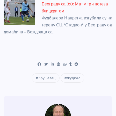
Београду са 3:0: Мат у три потеза
блицкригом
Фудбалери Напретка изгубили су на
терену СЦ "Стадион" у Београду од
домаћина - Вождовца са…
Крушевац
Фудбал