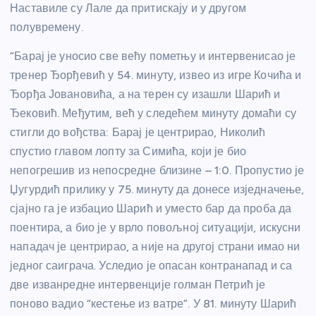
Наставиле су Лале да притискају и у другом
полувремену.
“Барај је уносио све већу пометњу и интервенисао је
тренер Ђорђевић у 54. минуту, извео из игре Кочића и
Ђорђа Јовановића, а на терен су изашли Шарић и
Ђековић. Међутим, већ у следећем минуту домаћи су
стигли до вођства: Барај је центрирао, Николић
спустио главом лопту за Симића, који је био
непогрешив из непосредне близине – 1:0. Пропустио је
Џугурдић прилику у 75. минуту да донесе изједначење,
сјајно га је избацио Шарић и уместо бар да проба да
поентира, а био је у врло повољној ситуацији, искусни
нападач је центрирао, а није на другој страни имао ни
једног саиграча. Уследио је опасан контранапад и са
две изванредне интервенције голман Петрић је
поново вадио “кестење из ватре”. У 81. минуту Шарић