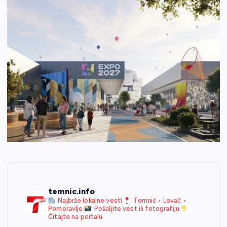
temnic.info
Najbrže lokalne vesti
Temnić • Levač •
Pomoravlje
Pošaljite vest ili fotografiju
Čitajte na portalu