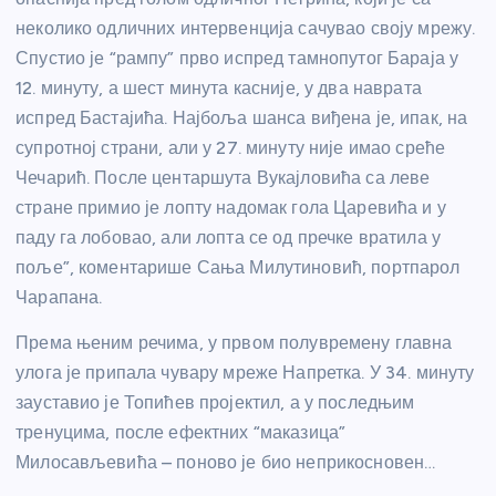
неколико одличних интервенција сачувао своју мрежу.
Спустио је “рампу” прво испред тамнопутог Бараја у
12. минуту, а шест минута касније, у два наврата
испред Бастајића. Најбоља шанса виђена је, ипак, на
супротној страни, али у 27. минуту није имао среће
Чечарић. После центаршута Вукајловића са леве
стране примио је лопту надомак гола Царевића и у
паду га лобовао, али лопта се од пречке вратила у
поље”, коментарише Сања Милутиновић, портпарол
Чарапана.
Према њеним речима, у првом полувремену главна
улога је припала чувару мреже Напретка. У 34. минуту
зауставио је Топићев пројектил, а у последњим
тренуцима, после ефектних “маказица”
Милосављевића – поново је био неприкосновен…