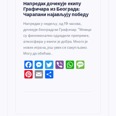
Напредак дочекује екипу
Графичара из Београда:
Чарапани најављују победу
Напредак у недељу, од 19 часова,
дочекује београдски Графичар. “Момци
су феноменално одрадили припреме,
атмосфера у екипи је добра. Много је
нових играча, још увек се сакупљамо.
Могу да обећам…
F
M
T
Vi
W
M
a
e
w
b
h
e
Pi
E
S
c
ss
itt
er
at
ss
nt
m
h
e
e
er
s
a
er
ail
ar
b
n
A
g
e
e
o
g
p
e
st
o
er
p