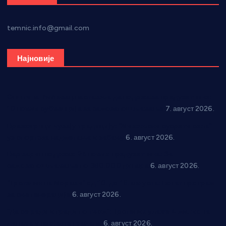
temnic.info@gmail.com
Најновије
Општина Ћићевац наставља да подржава предузетнике:
10 нових субвенција за самозапошљавање
7. август 2026.
Вражогрнци чувају традицију: “Михољски сусрети села”
уз спортска надметања и забаву
6. август 2026.
Варварин подржао 25 нових предузетника: За
самозапошљавање по 380.000 динара
6. август 2026.
“Трстеник на Морави” од 10. до 16. августа: Богат програм
за све генерације
6. август 2026.
“Да се ради и гради по твом”: Трстеник улаже 4 милиона
динара у пројекте грађана
6. август 2026.