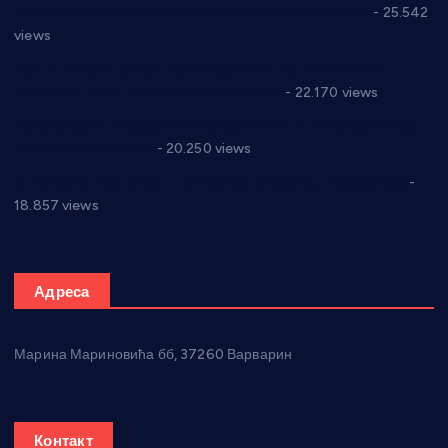
Апел за помоћ породици Марковић из Варварина
- 25.542
views
Саопштење и демант Дома здравља “Др Властимир
Годић” на текст који кружи фејсбуком
- 22.170 views
Јелена Вујић-Обрадовић представник Александровца у
Парламенту Србије
- 20.250 views
Откривена илегална штампарија новца код Варварина
-
18.857 views
Адреса
Марина Мариновића бб, 37260 Варварин
Контакт