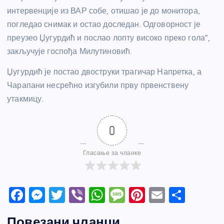
интервенције из ВАР собе, отишао је до монитора,
погледао снимак и остао доследан. Одговорност је
преузео Џугурдић и послао лопту високо преко гола”,
закључује госпођа Милутиновић.
Џугурдић је постао двоструки трагичар Напретка, а
Чарапани несрећно изгубили прву првенствену
утакмицу.
0
Гласање за чланке
F
M
T
Vi
W
M
Pi
E
S
a
e
w
b
h
e
nt
m
h
Повезани чланци