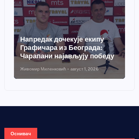
Спортски центар “Ћићевац”
добија савремени систем
грејања
Никола Петровић
јул 31, 2026
Оснивач