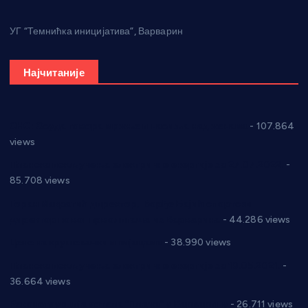
УГ “Темнићка иницијатива”, Варварин
Најчитаније
СНС: Осуда говора мржње и насиља над женама
- 107.864
views
Планска искључења електричне енергије за 27.07.2022.
-
85.708 views
Горан Макрагић директор, Ђорђе Бајић спортски
директор новог прволигаша из Варварина
- 44.286 views
Цене на крушевачким пијацама
- 38.990 views
Планска искључења електричне енергије за 19.05.2021.
-
36.664 views
Реконструкција хотела “Плажа” у Варварину
- 26.711 views