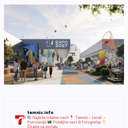
temnic.info
Najbrže lokalne vesti
Temnić • Levač •
Pomoravlje
Pošaljite vest ili fotografiju
Čitajte na portalu