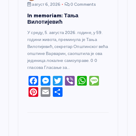
август 6, 2026
0 Comments
In memoriam: Тања
Вилотијевић
У среду, 5. августа 2026. године, у 59.
години живота, преминула је Тања
Вилотијевић, секретар Општинског већа
општине Варварин, саопштила је ова
јединица локалне самоуправе. 0 0
гласова Гласање за…
F
M
T
Vi
W
M
a
e
w
b
h
e
Pi
E
S
c
ss
itt
er
at
ss
nt
m
h
e
e
er
s
a
er
ail
ar
b
n
A
g
e
e
o
g
p
e
st