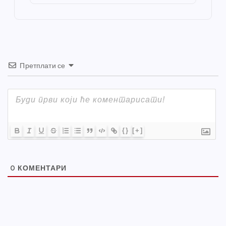
o
er
p
k
Претплати се
{}
[+]
0
КОМЕНТАРИ