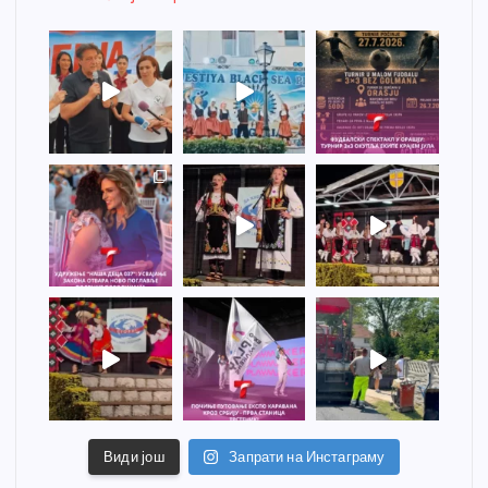
Види још
Запрати на Инстаграму