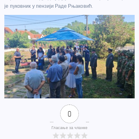
је пуковник у пензији Раде Рњаковић.
0
Гласање за чланке