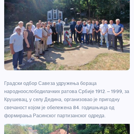
Градски одбор Савеза удружења бораца
народноослободилачких ратова Србије 1912. – 1999, за
Крушевац, у селу Дедина, организовао је пригодну
свечаност којом је обележена 84. годишњица од
формирања Расинског партизанског одреда.