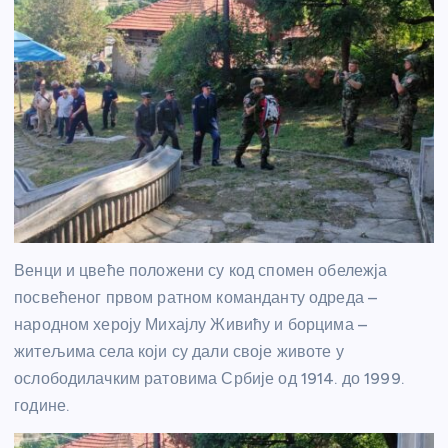
Венци и цвеће положени су код спомен обележја
посвећеног првом ратном команданту одреда –
народном хероју Михајлу Живићу и борцима –
житељима села који су дали своје животе у
ослободилачким ратовима Србије од 1914. до 1999.
године.