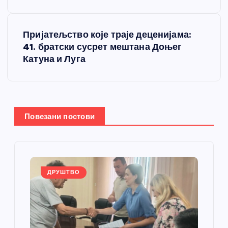
е
т
Пријатељство које траје деценијама:
41. братски сусрет мештана Доњег
а
Катуна и Луга
њ
е
Повезани постови
ч
л
а
ДРУШТВО
н