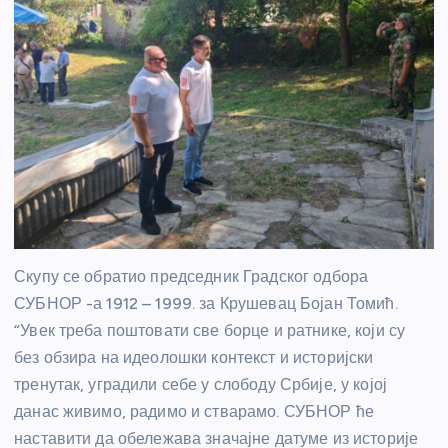
Скупу се обратио председник Градског одбора
СУБНОР -а 1912 – 1999. за Крушевац Бојан Томић.
“Увек треба поштовати све борце и ратнике, који су
без обзира на идеолошки контекст и историјски
тренутак, уградили себе у слободу Србије, у којој
данас живимо, радимо и стварамо. СУБНОР ће
наставити да обележава значајне датуме из историје