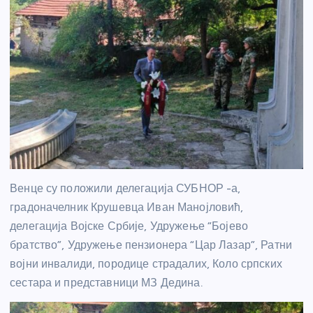
Венце су положили делегација СУБНОР -а,
градоначелник Крушевца Иван Манојловић,
делегација Војске Србије, Удружење “Бојево
братство”, Удружење пензионера “Цар Лазар”, Ратни
војни инвалиди, породице страдалих, Коло српских
сестара и представници МЗ Дедина.