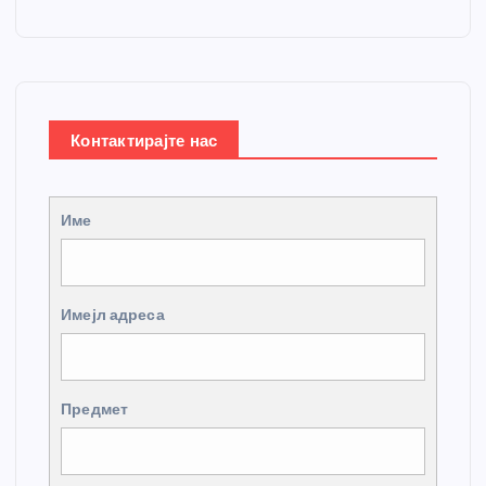
Контактирајте нас
Име
Имејл адреса
Предмет