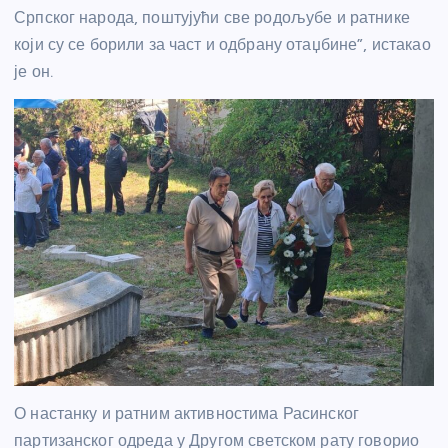
Српског народа, поштујући све родољубе и ратнике
који су се борили за част и одбрану отаџбине”, истакао
је он.
О настанку и ратним активностима Расинског
партизанског одреда у Другом светском рату говорио