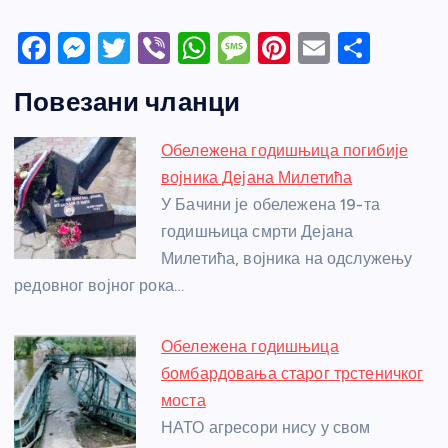
F
M
T
Vi
W
M
Pi
E
S
a
e
w
b
h
e
nt
m
h
Повезани чланци
c
ss
itt
er
at
ss
er
ail
ar
e
e
er
s
a
e
e
Обележена годишњица погибије
b
n
A
g
st
војника Дејана Милетића
o
g
p
e
У Бачини је обележена 19-та
o
er
p
годишњица смрти Дејана
Милетића, војника на одслужењу
k
редовног војног рока…
Обележена годишњица
бомбардовања старог трстеничког
моста
НАТО агресори нису у свом