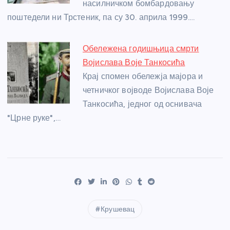
насилничком бомбардовању
поштедели ни Трстеник, па су 30. априла 1999.…
Обележена годишњица смрти
Војислава Воје Танкосића
Крај спомен обележја мајора и
четничког војводе Војислава Воје
Танкосића, једног од оснивача
"Црне руке",…
Крушевац