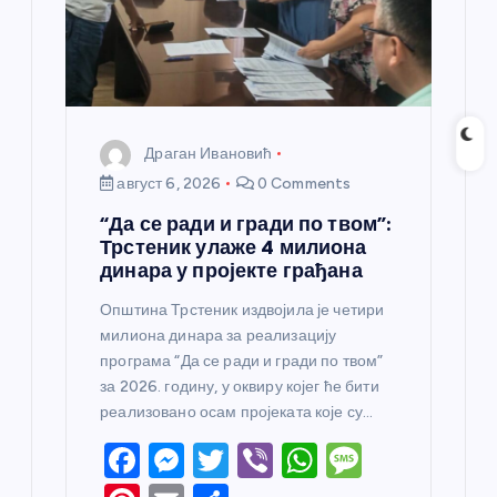
к
а
Драган Ивановић
август 6, 2026
0 Comments
“Да се ради и гради по твом”:
Трстеник улаже 4 милиона
динара у пројекте грађана
Општина Трстеник издвојила је четири
милиона динара за реализацију
програма “Да се ради и гради по твом”
за 2026. годину, у оквиру којег ће бити
реализовано осам пројеката које су…
F
M
T
Vi
W
M
a
e
w
b
h
e