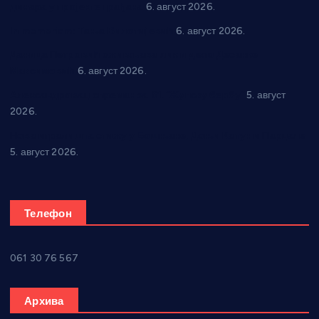
динара у пројекте грађана
6. август 2026.
In memoriam: Тања Вилотијевић
6. август 2026.
Даница Петровић оживљава лик и дело Десанке
Максимовић
6. август 2026.
Александровац спреман за 61. “Жупску бербу”
5. август
2026.
Нова игралишта стижу у Бошњане, Доњи Катун и Парцане
5. август 2026.
Телефон
061 30 76 567
Архива