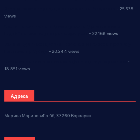
Апел за помоћ породици Марковић из Варварина
- 25.538
views
Саопштење и демант Дома здравља “Др Властимир
Годић” на текст који кружи фејсбуком
- 22.168 views
Јелена Вујић-Обрадовић представник Александровца у
Парламенту Србије
- 20.244 views
Откривена илегална штампарија новца код Варварина
-
18.851 views
Адреса
Марина Мариновића бб, 37260 Варварин