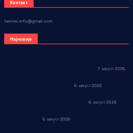
Контакт
temnic.info@gmail.com
Најновије
Општина Ћићевац наставља да подржава предузетнике:
10 нових субвенција за самозапошљавање
7. август 2026.
Вражогрнци чувају традицију: “Михољски сусрети села”
уз спортска надметања и забаву
6. август 2026.
Варварин подржао 25 нових предузетника: За
самозапошљавање по 380.000 динара
6. август 2026.
“Трстеник на Морави” од 10. до 16. августа: Богат програм
за све генерације
6. август 2026.
“Да се ради и гради по твом”: Трстеник улаже 4 милиона