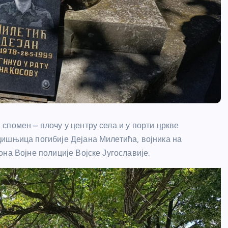
спомен – плочу у центру села и у порти цркве
дишњица погибије Дејана Милетића, војника на
на Војне полиције Војске Југославије.