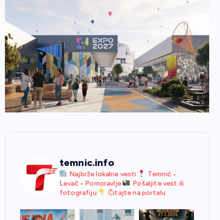
temnic.info
Najbrže lokalne vesti
Temnić •
Levač • Pomoravlje
Pošaljite vest ili
fotografiju
Čitajte na portalu