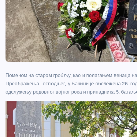
Поменом на старом гробљу, као и полагањем венаца на 
Преображења Господњег, у Бачини је обележена 26. го
одслужењу редовног војног рока и припадника 5. батаљо