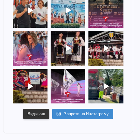
Види још
Запрати на Инстаграму