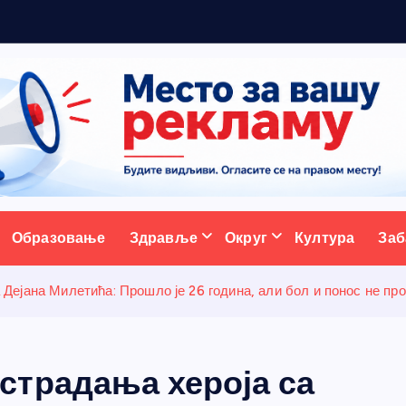
р
а
д
и
ц
и
ј
ативни портал
Образовање
Здравље
Округ
Култура
Заб
ејана Милетића: Прошло је 26 година, али бол и понос не пр
традања хероја са