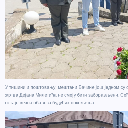
У тишини и поштовању, мештани Бачине још једном су од
жртва Дејана Милетића не смеју бити заборављени. Сећа
остаје вечна обавеза будућих покољења.