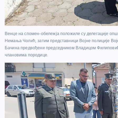
Венце на спомен-обележја положиле су делегације оп
Немања Чолић, затим представници Војне полиције Вој
Бачина предвођени председником Владицом Филиповиће
члановима породице.