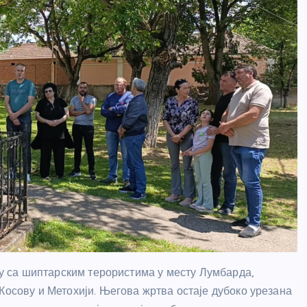
ају са шиптарским терористима у месту Лумбарда,
Косову и Метохији. Његова жртва остаје дубоко урезана