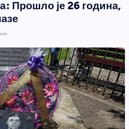
: Прошло је 26 година,
лазе
nts