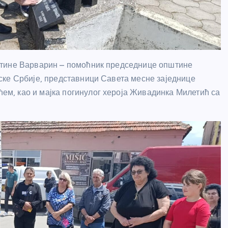
штине Варварин – помоћник председнице општине
ске Србије, представници Савета месне заједнице
м, као и мајка погинулог хероја Живадинка Милетић са