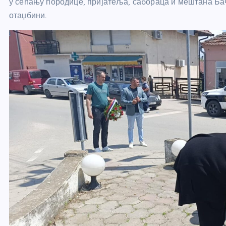
у сећању породице, пријатеља, сабораца и мештана Бачи
отаџбини.