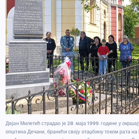
Дејан Милетић страдао је 28. маја 1999. године у окрш
општина Дечани, бранећи своју отаџбину током рата на 