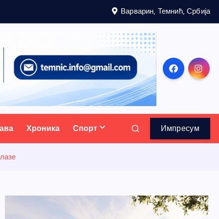
Варварин, Темнић, Србија
ава
Хроника
Спорт
Импресум
олазе