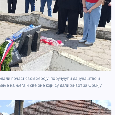
али почаст свом хероју, поручујући да јунаштво и
ње на њега и све оне који су дали живот за Србију