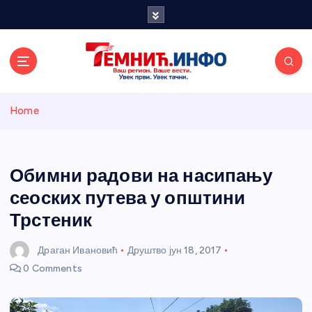
S
k
i
p
t
o
Темнићки
c
Home
o
n
информативн
t
e
Обимни радови на насипању
и портал
n
сеоских путева у општини
t
Трстеник
Драган Ивановић
Друштво
јун 18, 2017
0 Comments