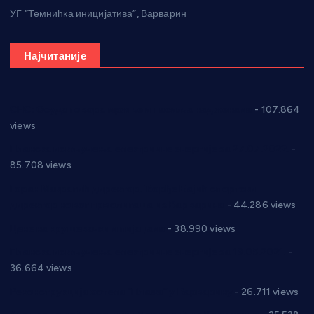
УГ “Темнићка иницијатива”, Варварин
Најчитаније
СНС: Осуда говора мржње и насиља над женама
- 107.864
views
Планска искључења електричне енергије за 27.07.2022.
-
85.708 views
Горан Макрагић директор, Ђорђе Бајић спортски
директор новог прволигаша из Варварина
- 44.286 views
Цене на крушевачким пијацама
- 38.990 views
Планска искључења електричне енергије за 19.05.2021.
-
36.664 views
Реконструкција хотела “Плажа” у Варварину
- 26.711 views