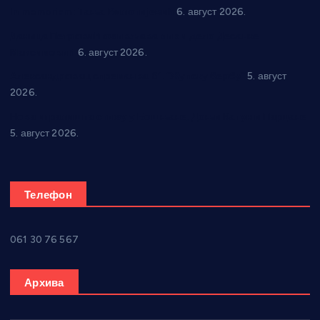
In memoriam: Тања Вилотијевић
6. август 2026.
Даница Петровић оживљава лик и дело Десанке
Максимовић
6. август 2026.
Александровац спреман за 61. “Жупску бербу”
5. август
2026.
Нова игралишта стижу у Бошњане, Доњи Катун и Парцане
5. август 2026.
Телефон
061 30 76 567
Архива