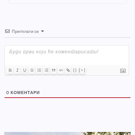
k
Претплати се
{}
[+]
0
КОМЕНТАРИ