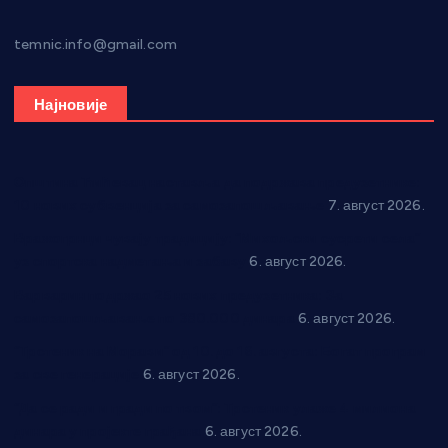
temnic.info@gmail.com
Најновије
Општина Ћићевац наставља да подржава предузетнике:
10 нових субвенција за самозапошљавање
7. август 2026.
Вражогрнци чувају традицију: “Михољски сусрети села”
уз спортска надметања и забаву
6. август 2026.
Варварин подржао 25 нових предузетника: За
самозапошљавање по 380.000 динара
6. август 2026.
“Трстеник на Морави” од 10. до 16. августа: Богат програм
за све генерације
6. август 2026.
“Да се ради и гради по твом”: Трстеник улаже 4 милиона
динара у пројекте грађана
6. август 2026.