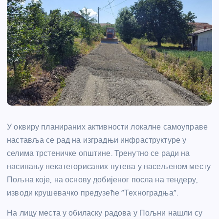
У оквиру планираних активности локалне самоуправе
наставља се рад на изградњи инфраструктуре у
селима трстеничке општине. Тренутно се ради на
насипању некатегорисаних путева у насељеном месту
Пољна које, на основу добијеног посла на тендеру,
изводи крушевачко предузеће “Техноградња”.
На лицу места у обиласку радова у Пољни нашли су