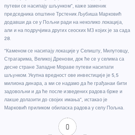
путеви се насипају шљунком”, каже заменик
председника општине Трстеник Љубиша Марковић
додавши да се у Пољни ради на неколико локација,
али и на подручјима других сеоских МЗ којих је за сада
28.
“Каменом се насипају локације у Селишту, Милутовцу,
Страгарима, Великој Дренови, док ће се у селима са
десне стране Западне Мораве путеви насипати
шљунком. Укупна вредност ове инвестиције је 5,5
милиона динара, а ми се надамо да ће грађанаи бити
задовољни и да ће после изведених радова брже и
лакше долазити до својих имања”, истакао је
Марковић приликом обиласка радова у селу Пољна.
0