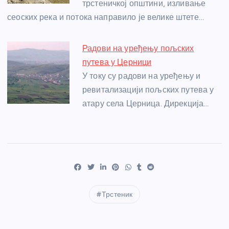
трстеничкој општини, изливање
сеоских река и потока направило је велике штете…
Радови на уређењу пољских
путева у Церници
У току су радови на уређењу и
ревитализацији пољских путева у
атару села Церница. Дирекција…
Трстеник