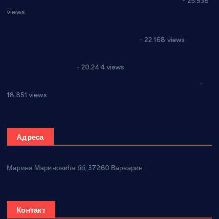
Апел за помоћ породици Марковић из Варварина
- 25.538
views
Саопштење и демант Дома здравља “Др Властимир
Годић” на текст који кружи фејсбуком
- 22.168 views
Јелена Вујић-Обрадовић представник Александровца у
Парламенту Србије
- 20.244 views
Откривена илегална штампарија новца код Варварина
-
18.851 views
Адреса
Марина Мариновића бб, 37260 Варварин
Контакт