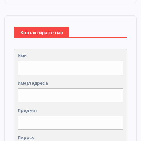
Контактирајте нас
Име
Имејл адреса
Предмет
Порука