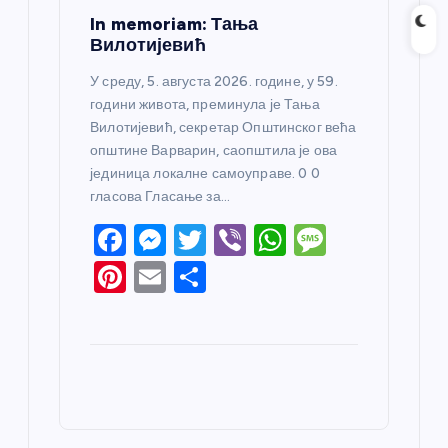
In memoriam: Тања
Вилотијевић
У среду, 5. августа 2026. године, у 59.
години живота, преминула је Тања
Вилотијевић, секретар Општинског већа
општине Варварин, саопштила је ова
јединица локалне самоуправе. 0 0
гласова Гласање за…
F
M
T
Vi
W
M
a
e
w
b
h
e
Pi
E
S
c
ss
itt
er
at
ss
nt
m
h
e
e
er
s
a
er
ail
ar
b
n
A
g
e
e
o
g
p
e
st
o
er
p