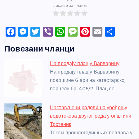
Гласање за чланке
F
M
T
Vi
W
M
Pi
E
S
a
e
w
b
h
e
nt
m
h
Повезани чланци
c
ss
itt
er
at
ss
er
ail
ar
e
e
er
s
a
e
e
На продају плац у Варварину
b
n
A
g
st
На продају плац у Варварину,
o
g
p
e
површине 6 ари на катастарској
o
er
p
парцели бр. 405/2. Плац се…
k
Настављени радови на уређењу
водотокова другог реда у општини
Трстеник
Током прошлогодишњих поплава у