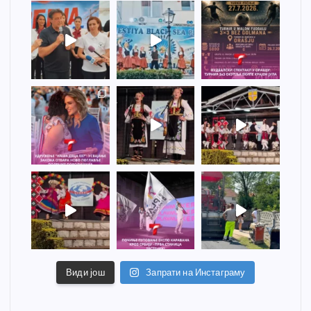
Види још
Запрати на Инстаграму