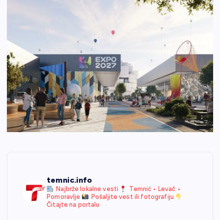
temnic.info
Najbrže lokalne vesti
Temnić • Levač •
Pomoravlje
Pošaljite vest ili fotografiju
Čitajte na portalu