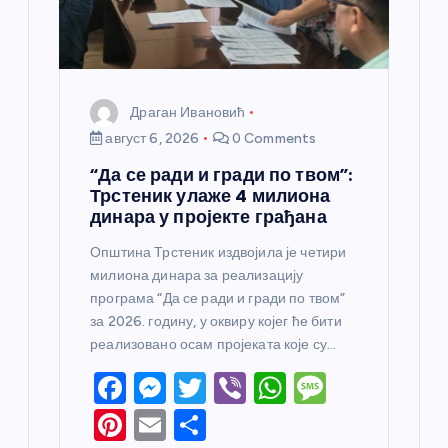
а
Драган Ивановић
август 6, 2026
0 Comments
“Да се ради и гради по твом”:
Трстеник улаже 4 милиона
динара у пројекте грађана
Општина Трстеник издвојила је четири
милиона динара за реализацију
програма “Да се ради и гради по твом”
за 2026. годину, у оквиру којег ће бити
реализовано осам пројеката које су…
F
M
T
Vi
W
M
a
e
w
b
h
e
Pi
E
S