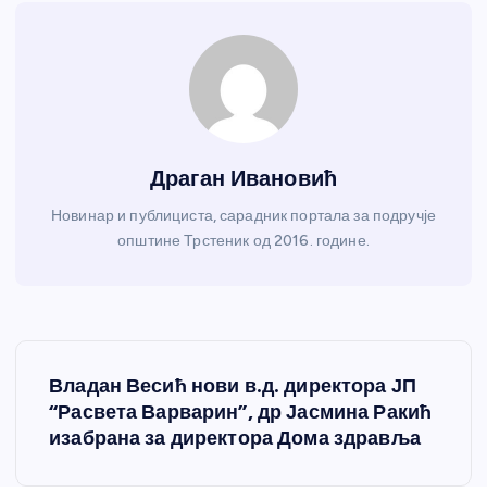
Драган Ивановић
Новинар и публициста, сарадник портала за подручје
општине Трстеник од 2016. године.
К
Владан Весић нови в.д. директора ЈП
р
“Расвета Варварин”, др Јасмина Ракић
изабрана за директора Дома здравља
е