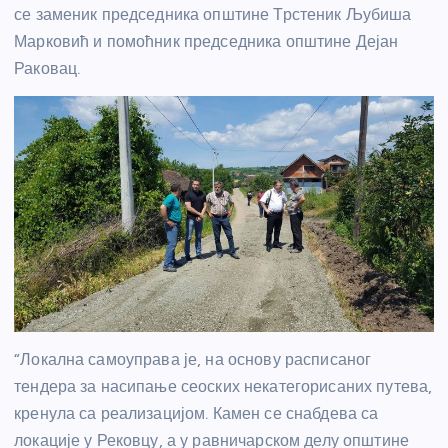
се заменик председника општине Трстеник Љубиша
Марковић и помоћник председника општине Дејан
Раковац.
“Локална самоуправа је, на основу расписаног
тендера за насипање сеоских некатегорисаних путева,
кренула са реализацијом. Камен се снабдева са
локације у Рековцу, а у равничарском делу општине