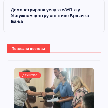
т
Демонстрирана услуга еЗУП-а у
Услужном центру општине Врњачка
а
Бања
њ
е
Повезани постови
ч
л
а
ДРУШТВО
н
к