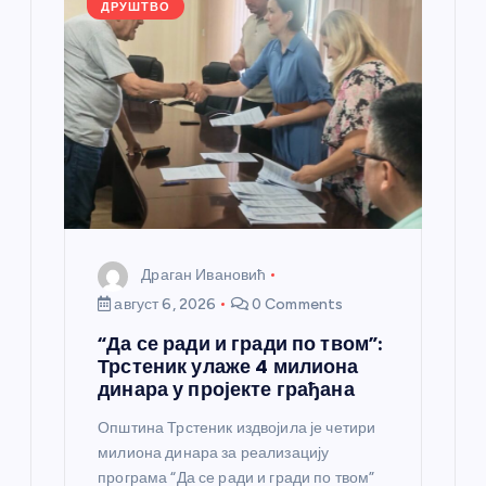
ДРУШТВО
а
н
к
а
Драган Ивановић
август 6, 2026
0 Comments
“Да се ради и гради по твом”:
Трстеник улаже 4 милиона
динара у пројекте грађана
Општина Трстеник издвојила је четири
милиона динара за реализацију
програма “Да се ради и гради по твом”