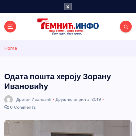
S
k
i
p
t
o
Темнићки
c
Home
o
n
информативн
t
e
Одата пошта хероју Зорану
и портал
n
Ивановићу
t
Драган Ивановић
Друштво
април 3, 2019
0 Comments