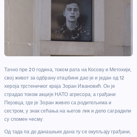
Тачно пре 20 година, током рата на Косову и Метохији,
свој живот за одбрану отаџбине дао је и један од 12
хероја трстеничког краја Зоран Ивановић. Он је
страдао током акције НАТО агресора, а грађани
Пејовца, где је Зоран живео са родитељима и
сестром, у знак сећања на његов лик и дело саградили
су спомен чесму.
Од тада па до данашњих дана ту се окупљају грађани,