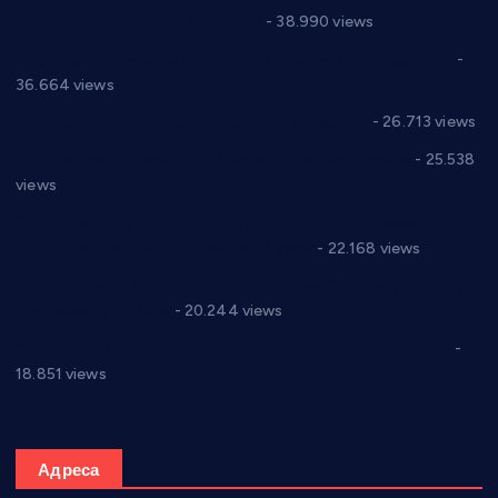
Цене на крушевачким пијацама
- 38.990 views
Планска искључења електричне енергије за 19.05.2021.
-
36.664 views
Реконструкција хотела “Плажа” у Варварину
- 26.713 views
Апел за помоћ породици Марковић из Варварина
- 25.538
views
Саопштење и демант Дома здравља “Др Властимир
Годић” на текст који кружи фејсбуком
- 22.168 views
Јелена Вујић-Обрадовић представник Александровца у
Парламенту Србије
- 20.244 views
Откривена илегална штампарија новца код Варварина
-
18.851 views
Адреса