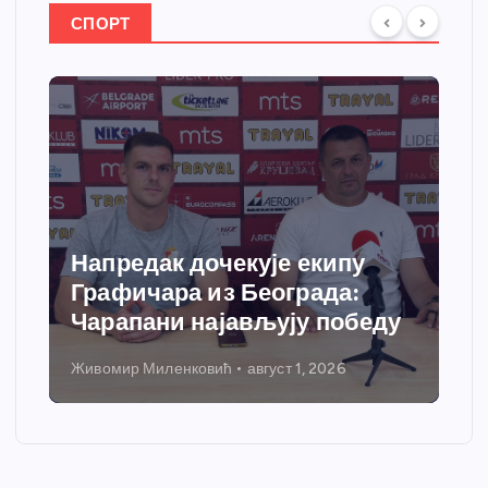
СПОРТ
Спортски центар “Ћићевац”
добија савремени систем
еду
грејања
Никола Петровић
јул 31, 2026