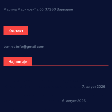
Марина Мариновића бб, 37260 Варварин
Контакт
temnic.info@gmail.com
Најновије
Општина Ћићевац наставља да подржава предузетнике:
10 нових субвенција за самозапошљавање
7. август 2026.
Вражогрнци чувају традицију: “Михољски сусрети села”
уз спортска надметања и забаву
6. август 2026.
Варварин подржао 25 нових предузетника: За