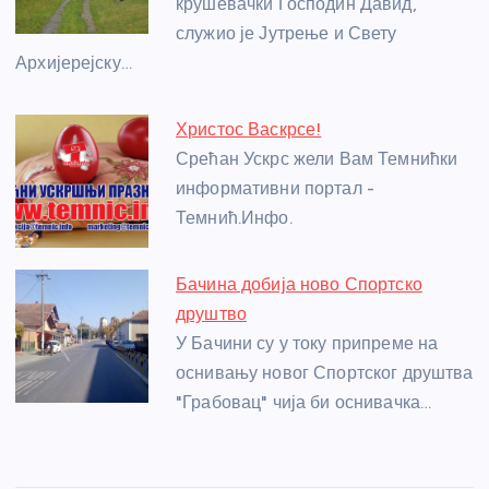
o
er
p
крушевачки Господин Давид,
служио је Јутрење и Свету
k
Архијерејску…
Христос Васкрсе!
Срећан Ускрс жели Вам Темнићки
информативни портал -
Темнић.Инфо.
Бачина добија ново Спортско
друштво
У Бачини су у току припреме на
оснивању новог Спортског друштва
"Грабовац" чија би оснивачка…