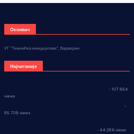
Оснивач
УГ “Темнићка иницијатива”, Варварин
Најчитаније
СНС: Осуда говора мржње и насиља над женама
- 107.864
views
Планска искључења електричне енергије за 27.07.2022.
-
85.708 views
Горан Макрагић директор, Ђорђе Бајић спортски
директор новог прволигаша из Варварина
- 44.286 views