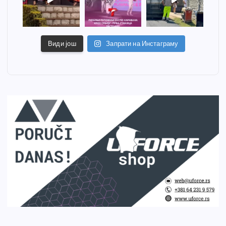
Види још
Запрати на Инстаграму