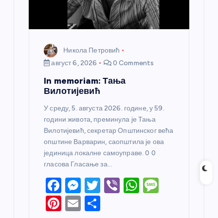
Никола Петровић
август 6, 2026
0 Comments
In memoriam: Тања
Вилотијевић
У среду, 5. августа 2026. године, у 59.
години живота, преминула је Тања
Вилотијевић, секретар Општинског већа
општине Варварин, саопштила је ова
јединица локалне самоуправе. 0 0
гласова Гласање за…
F
M
T
Vi
W
M
a
e
w
b
h
e
Pi
E
S
c
ss
itt
er
at
ss