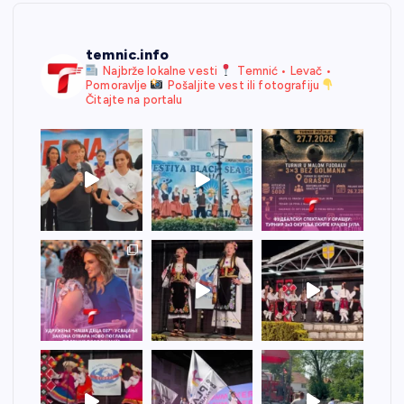
temnic.info
Najbrže lokalne vesti
Temnić • Levač •
Pomoravlje
Pošaljite vest ili fotografiju
Čitajte na portalu