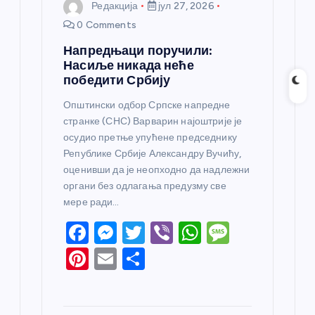
Редакција
јул 27, 2026
0 Comments
Напредњаци поручили:
Насиље никада неће
победити Србију
Општински одбор Српске напредне
странке (СНС) Варварин најоштрије је
осудио претње упућене председнику
Републике Србије Александру Вучићу,
оценивши да је неопходно да надлежни
органи без одлагања предузму све
мере ради…
F
M
T
Vi
W
M
a
e
w
b
h
e
Pi
E
S
c
ss
itt
er
at
ss
nt
m
h
e
e
er
s
a
er
ail
ar