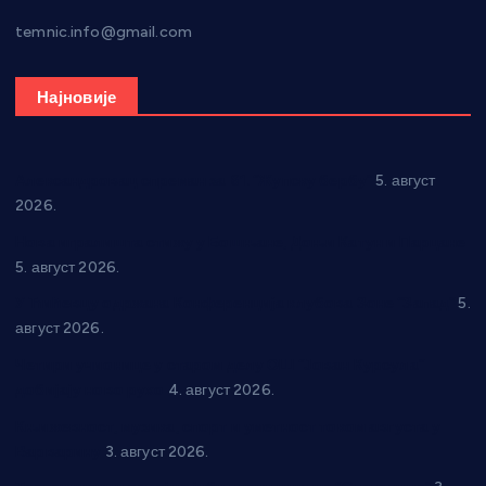
temnic.info@gmail.com
Најновије
Александровац спреман за 61. “Жупску бербу”
5. август
2026.
Нова игралишта стижу у Бошњане, Доњи Катун и Парцане
5. август 2026.
У Ћићевцу одржана Конференција клубова Зоне “Запад”
5.
август 2026.
Четири учионице у старом делу ОШ “Јован Курсула”
добијају ново рухо
4. август 2026.
Књижевност, музика, спорт и уметност током августа у
Варварину
3. август 2026.