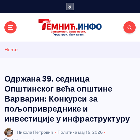
S
k
i
p
t
o
Темнићки
c
Home
o
n
информативн
t
e
Одржана 39. седница
и портал
n
Општинског већа општине
t
Варварин: Конкурси за
пољопривреднике и
инвестиције у инфраструктуру
Никола Петровић
Политика
мај 15, 2026