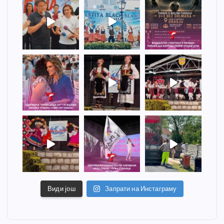
Види још
Запрати на Инстаграму