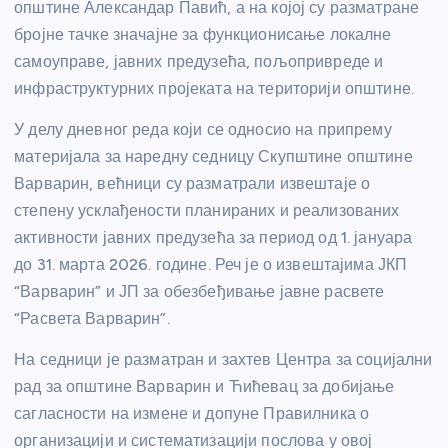
општине Александар Павић, а на којој су разматране
бројне тачке значајне за функционисање локалне
самоуправе, јавних предузећа, пољопривреде и
инфраструктурних пројеката на територији општине.
У делу дневног реда који се односио на припрему
материјала за наредну седницу Скупштине општине
Варварин, већници су разматрали извештаје о
степену усклађености планираних и реализованих
активности јавних предузећа за период од 1. јануара
до 31. марта 2026. године. Реч је о извештајима ЈКП
“Варварин” и ЈП за обезбеђивање јавне расвете
“Расвета Варварин”.
На седници је разматран и захтев Центра за социјални
рад за општине Варварин и Ћићевац за добијање
сагласности на измене и допуне Правилника о
организацији и систематизацији послова у овој