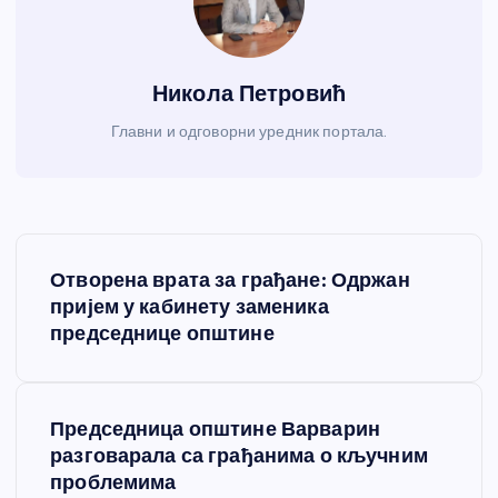
Никола Петровић
Главни и одговорни уредник портала.
К
Отворена врата за грађане: Одржан
р
пријем у кабинету заменика
председнице општине
е
т
Председница општине Варварин
разговарала са грађанима о кључним
а
проблемима