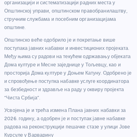
организацији и систематизацији радних места у
Општинској управи, општинском правобранилаштву,
стручним службама и посебним организацијама
општине.
Општинско веће одобрило је и покретање више
поступака јавних набавки и инвестиционих пројеката.
Међу њима су радови на текућем одржавању објеката
Дома културе и Месне заједнице у Тољевцу, као и
просторија Дома културе у Доњем Катуну. Одобрено је
и спровођење поступка набавке услуге координатора
за безбедност и здравље на раду у оквиру пројекта
“Чиста Србија”.
Усвојена је и трећа измена Плана јавних набавки за
2026. годину, а одобрен је и поступак јавне набавке
радова на реконструкцији пешачке стазе у улици Јове
Курсуле у Варварину