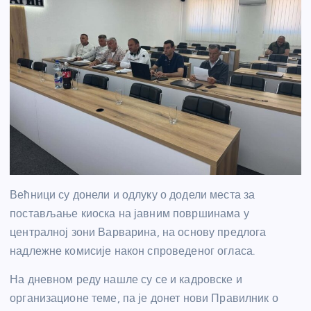
Већници су донели и одлуку о додели места за
постављање киоска на јавним површинама у
централној зони Варварина, на основу предлога
надлежне комисије након спроведеног огласа.
На дневном реду нашле су се и кадровске и
организационе теме, па је донет нови Правилник о