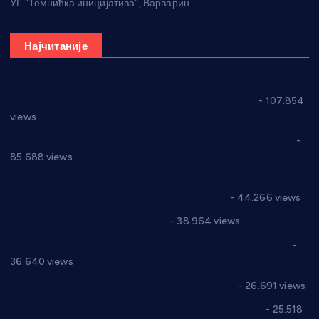
УГ “Темнићка иницијатива”, Варварин
Најчитаније
СНС: Осуда говора мржње и насиља над женама
- 107.854
views
Планска искључења електричне енергије за 27.07.2022.
-
85.688 views
Горан Макрагић директор, Ђорђе Бајић спортски
директор новог прволигаша из Варварина
- 44.266 views
Цене на крушевачким пијацама
- 38.964 views
Планска искључења електричне енергије за 19.05.2021.
-
36.640 views
Реконструкција хотела “Плажа” у Варварину
- 26.691 views
Апел за помоћ породици Марковић из Варварина
- 25.518