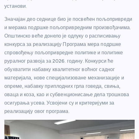
установи.
Значајан део седнице био је посвећен пољопривреди
и мерама подршке пољопривредним произвођачима.
Општинско веће донело је одлуку о расписивању
конкурса за реализацију Програма мера подршке
спровођењу пољопривредне политике и политике
руралног развоја за 2026. годину. Конкурси ће
обухватити набавку квалитетног воћног садног
материјала, нове специјализоване механизације и
опреме, набавку приплодних грла говеда, свиња,
оваца и коза, као и субвенционисање дела трошкова
осигурања усева. Усвојени су и критеријуми за
реализацију овог програма.