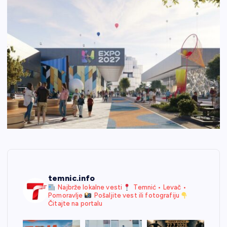
temnic.info
Najbrže lokalne vesti
Temnić • Levač •
Pomoravlje
Pošaljite vest ili fotografiju
Čitajte na portalu