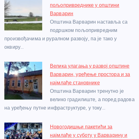
b
n
A
g
st
пољопривреднике у општини
o
g
p
e
Варварин
o
er
p
Општина Варварин наставља са
подршком пољопривредним
k
произвођачима и руралном развоју, па је тако у
оквиру…
Велика улагања у развој општине
Варварин, уређење простора и за
најмлађе становнике
Општина Варварин тренутно је
велико градилиште, а поред радова
на уређењу путне инфраструктуре, у току…
Новогодишњи пакетићи за
најмлађе у суботу у Варварину и