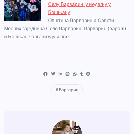
Селу Варварин, у недељу у
Бошњану
Општина Варварин и Савети
Месних заједница Село Варварин, Варварин (варош)
и Бошњане организују и ове…
Варварин