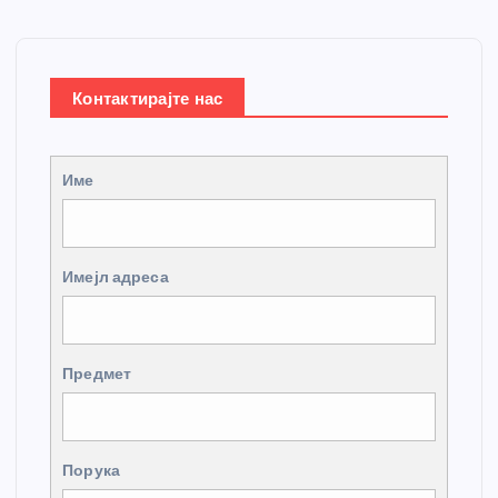
Контактирајте нас
Име
Имејл адреса
Предмет
Порука