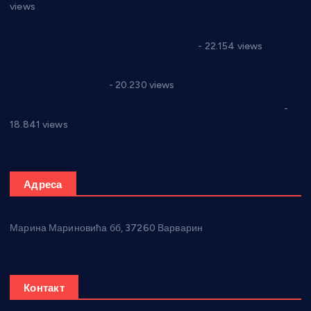
views
Саопштење и демант Дома здравља “Др Властимир
Годић” на текст који кружи фејсбуком
- 22.154 views
Јелена Вујић-Обрадовић представник Александровца у
Парламенту Србије
- 20.230 views
Откривена илегална штампарија новца код Варварина
-
18.841 views
Адреса
Марина Мариновића бб, 37260 Варварин
Контакт