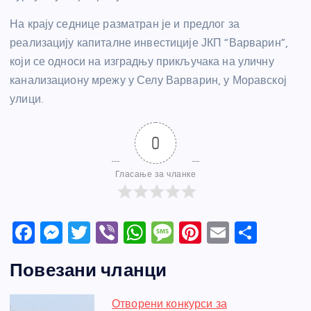
На крају седнице разматран је и предлог за
реализацију капиталне инвестиције ЈКП “Варварин”,
који се односи на изградњу прикључака на уличну
канализациону мрежу у Селу Варварин, у Моравској
улици.
0
Гласање за чланке
F
M
T
Vi
W
M
Pi
E
S
a
e
w
b
h
e
nt
m
h
Повезани чланци
c
ss
itt
er
at
ss
er
ail
ar
e
e
er
s
a
e
e
Отворени конкурси за