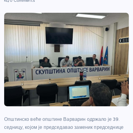
0 Comments
Општинско веће општине Варварин одржало је 39.
седницу, којом је председавао заменик председнице