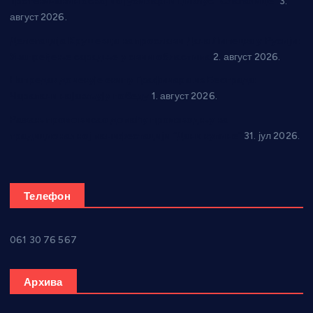
Трстеничанин освојио јубиларни циклус “Слагалице”
3.
август 2026.
Делегација Крушевца на прослави Дана Липецка у Русији:
Унапређење сарадње у свим областима
2. август 2026.
Напредак дочекује екипу Графичара из Београда:
Чарапани најављују победу
1. август 2026.
Ражањ промовисао домаћу производњу на
традиционалној манифестацији “Дани купине”
31. јул 2026.
Телефон
061 30 76 567
Архива