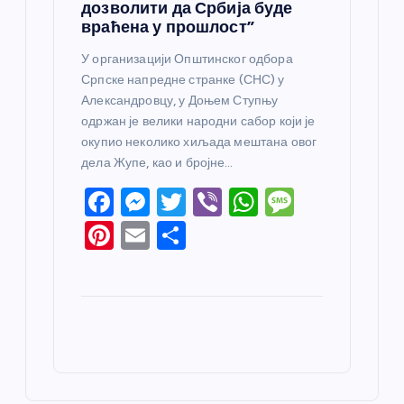
дозволити да Србија буде
враћена у прошлост”
У организацији Општинског одбора
Српске напредне странке (СНС) у
Александровцу, у Доњем Ступњу
одржан је велики народни сабор који је
окупио неколико хиљада мештана овог
дела Жупе, као и бројне…
F
M
T
Vi
W
M
a
e
w
b
h
e
Pi
E
S
c
ss
itt
er
at
ss
nt
m
h
e
e
er
s
a
er
ail
ar
b
n
A
g
e
e
o
g
p
e
st
o
er
p