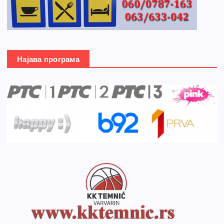
Најава програма