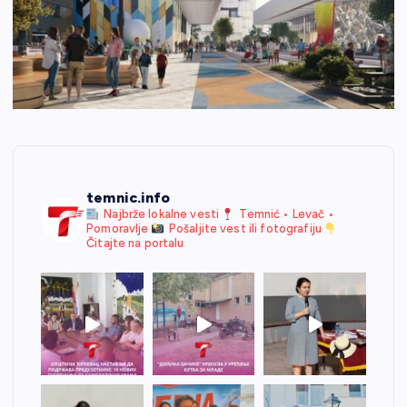
temnic.info
Najbrže lokalne vesti
Temnić • Levač •
Pomoravlje
Pošaljite vest ili fotografiju
Čitajte na portalu