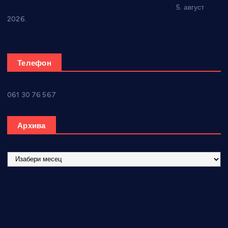
Александровац спреман за 61. “Жупску бербу”
5. август
2026.
Телефон
061 30 76 567
Архива
А
р
х
Хроника општине Варварин
и
в
Сервис
а
Мали огласи