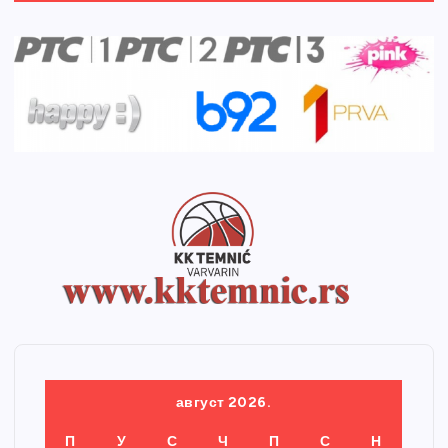
август 2026.
П
У
С
Ч
П
С
Н