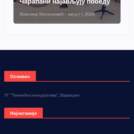
Чарапани најављују победу
Живомир Миленковић
август 1, 2026
Оснивач
УГ “Темнићка иницијатива”, Варварин
Најчитаније