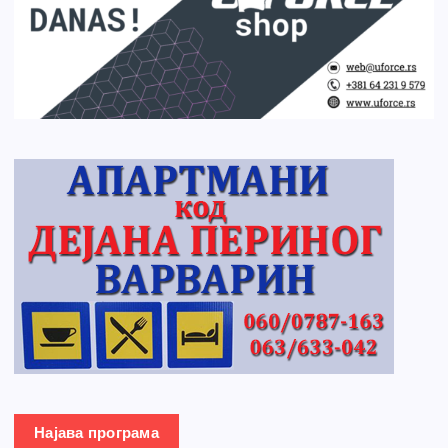
Најава програма