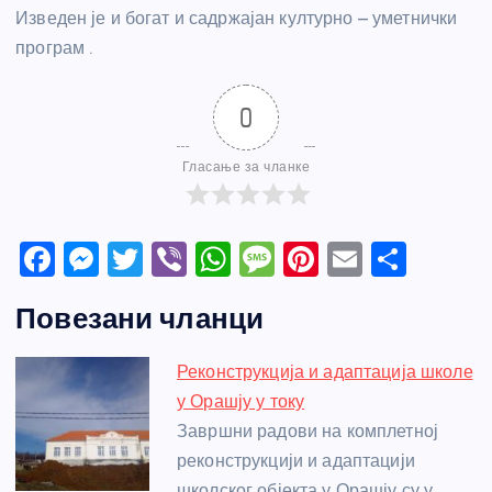
Изведен је и богат и садржајан културно – уметнички
програм .
0
Гласање за чланке
F
M
T
Vi
W
M
Pi
E
S
a
e
w
b
h
e
nt
m
h
Повезани чланци
c
ss
itt
er
at
ss
er
ail
ar
e
e
er
s
a
e
e
Реконструкција и адаптација школе
b
n
A
g
st
у Орашју у току
o
g
p
e
Завршни радови на комплетној
o
er
p
реконструкцији и адаптацији
школског објекта у Орашју су у