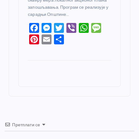
оквиру мера Локалног акционог плана
запошљавања. Програм се реализује у
сарадњи Општине…
F
M
T
Vi
W
M
a
e
w
b
h
e
Pi
E
S
c
ss
itt
er
at
ss
nt
m
h
e
e
er
s
a
er
ail
ar
b
n
A
g
e
e
o
g
p
e
st
o
er
p
k
Претплати се