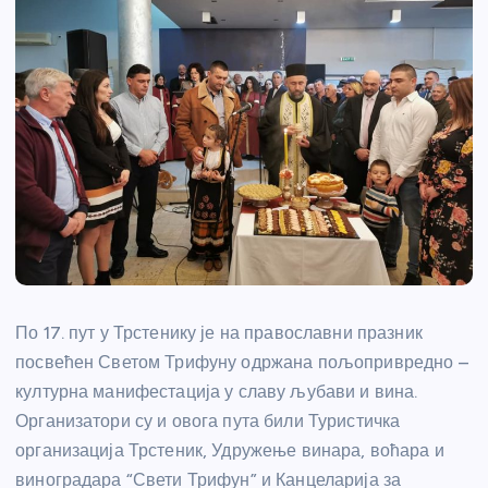
По 17. пут у Трстенику је на православни празник
посвећен Светом Трифуну одржана пољопривредно –
културна манифестација у славу љубави и вина.
Организатори су и овога пута били Туристичка
организација Трстеник, Удружење винара, воћара и
виноградара “Свети Трифун” и Канцеларија за