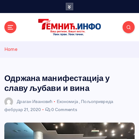
S
k
i
p
t
o
Темнићки
c
Home
o
n
информативн
t
e
Одржана манифестација у
и портал
n
славу љубави и вина
t
Драган Ивановић
Економија
,
Пољопривреда
фебруар 21, 2020
0 Comments