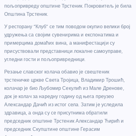
пољопривреду општине Трстеник. Покровитељ је била
Општина Трстеник.
У ресторану “Клуб” се тим поводом окупио велики број
удружења са својим сувенирима и експонатима и
примерцима домаћих вина, а манифестацији су
присуствовали представници локалне самоуправе,
угледни гости и пољопривредници.
Резање славског колача обавио је свештеник
трстеничке цркве Света Тројица, Владимир Трошић,
колачар је био Љубомир Секулић из Мале Дренове,
док је колач за наредну годину од њега преузео
Александар Дачић из истог села. Затим је уследила
здравица, а онда су се присутнима обратили
председник општине Трстеник Александар Ћирић и
председник Скупштине општине Герасим