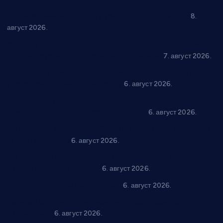
“Долина Бачине” кренула у уређење кутка за младе
8.
август 2026.
Општина Ћићевац наставља да подржава предузетнике:
10 нових субвенција за самозапошљавање
7. август 2026.
Вражогрнци чувају традицију: “Михољски сусрети села”
уз спортска надметања и забаву
6. август 2026.
Варварин подржао 25 нових предузетника: За
самозапошљавање по 380.000 динара
6. август 2026.
“Трстеник на Морави” од 10. до 16. августа: Богат програм
за све генерације
6. август 2026.
“Да се ради и гради по твом”: Трстеник улаже 4 милиона
динара у пројекте грађана
6. август 2026.
In memoriam: Тања Вилотијевић
6. август 2026.
Даница Петровић оживљава лик и дело Десанке
Максимовић
6. август 2026.