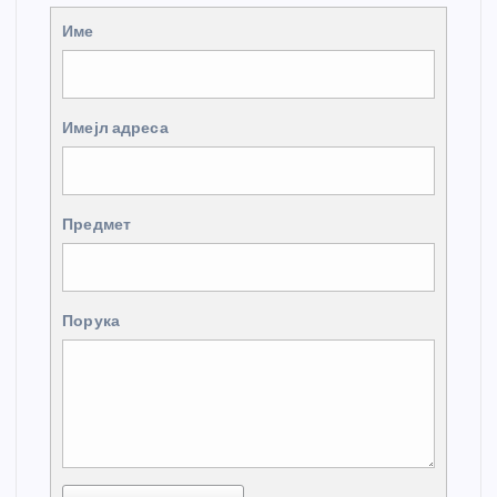
Име
Имејл адреса
Предмет
Порука