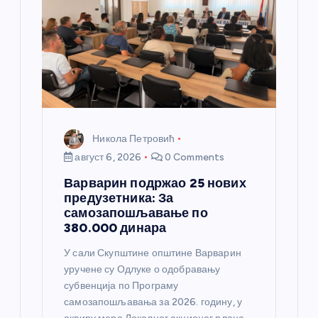
Никола Петровић
август 6, 2026
0 Comments
Варварин подржао 25 нових
предузетника: За
самозапошљавање по
380.000 динара
У сали Скупштине општине Варварин
уручене су Одлуке о одобравању
субвенција по Програму
самозапошљавања за 2026. годину, у