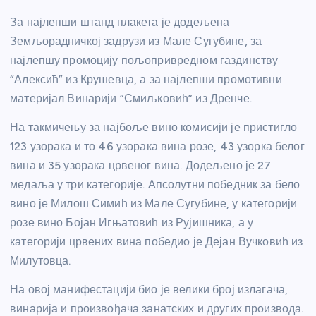
За најлепши штанд плакета је додељена
Земљорадничкој задрузи из Мале Сугубине, за
најлепшу промоцију пољопривредном газдинству
“Алексић” из Крушевца, а за најлепши промотивни
материјал Винарији “Смиљковић” из Дренче.
На такмичењу за најбоље вино комисији је пристигло
123 узорака и то 46 узорака вина розе, 43 узорка белог
вина и 35 узорака црвеног вина. Додељено је 27
медаља у три категорије. Апсолутни победник за бело
вино је Милош Симић из Мале Сугубине, у категорији
розе вино Бојан Игњатовић из Рујишника, а у
категорији црвених вина победио је Дејан Вучковић из
Милутовца.
На овој манифестацији био је велики број излагача,
винарија и произвођача занатских и других производа.