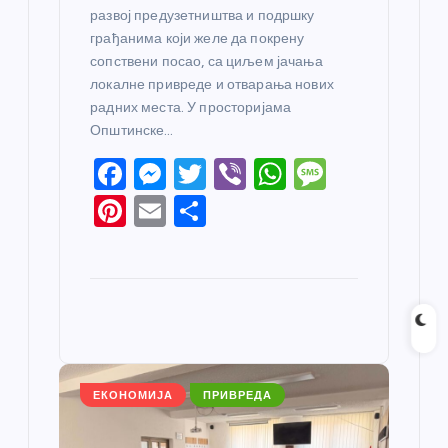
развој предузетништва и подршку
грађанима који желе да покрену
сопствени посао, са циљем јачања
локалне привреде и отварања нових
радних места. У просторијама
Општинске…
F
M
T
Vi
W
M
a
e
w
b
h
e
Pi
E
S
c
ss
itt
er
at
ss
nt
m
h
e
e
er
s
a
er
ail
ar
b
n
A
g
e
e
o
g
p
e
st
o
er
p
k
ЕКОНОМИЈА
ПРИВРЕДА