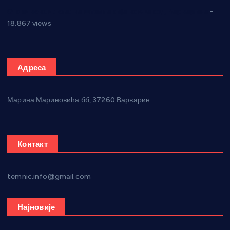
Откривена илегална штампарија новца код Варварина
-
18.867 views
Адреса
Марина Мариновића бб, 37260 Варварин
Контакт
temnic.info@gmail.com
Најновије