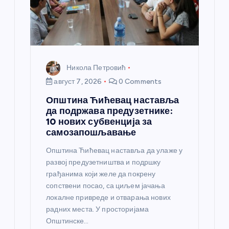
к
а
Никола Петровић
август 7, 2026
0 Comments
Општина Ћићевац наставља
да подржава предузетнике:
10 нових субвенција за
самозапошљавање
Општина Ћићевац наставља да улаже у
развој предузетништва и подршку
грађанима који желе да покрену
сопствени посао, са циљем јачања
локалне привреде и отварања нових
радних места. У просторијама
Општинске…