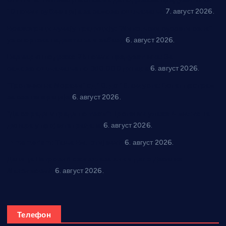
10 нових субвенција за самозапошљавање
7. август 2026.
Вражогрнци чувају традицију: “Михољски сусрети села”
уз спортска надметања и забаву
6. август 2026.
Варварин подржао 25 нових предузетника: За
самозапошљавање по 380.000 динара
6. август 2026.
“Трстеник на Морави” од 10. до 16. августа: Богат програм
за све генерације
6. август 2026.
“Да се ради и гради по твом”: Трстеник улаже 4 милиона
динара у пројекте грађана
6. август 2026.
In memoriam: Тања Вилотијевић
6. август 2026.
Даница Петровић оживљава лик и дело Десанке
Максимовић
6. август 2026.
Телефон