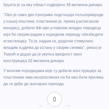
буџета је за ову област издвојено 35 милиона динара.
“Ово је само део програма подстицаја пољопривреде
у нашој општини, пластенике је, према расписаном
конкурсу, добило 98-оро углавном младих породица
које ће својим радом у наредном периоду обезбедити
егзистенцију. То је, надам се, додатни стимуланс
младим људима да остану у својим селима”, рекао је
Ћирић и додао да је укупна вредност ових
конструкција 22 милиона динара.
У многим породицама које су добиле конструкције за
пластенике има незапослених па ће ово бити прилика
да се дође до значајних прихода.
0