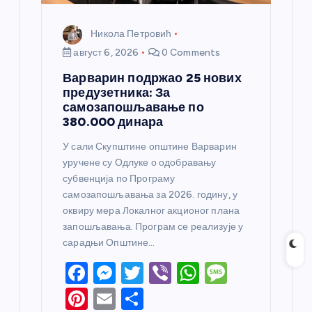
Никола Петровић
август 6, 2026
0 Comments
Варварин подржао 25 нових
предузетника: За
самозапошљавање по
380.000 динара
У сали Скупштине општине Варварин
уручене су Одлуке о одобравању
субвенција по Програму
самозапошљавања за 2026. годину, у
оквиру мера Локалног акционог плана
запошљавања. Програм се реализује у
сарадњи Општине…
F
M
T
Vi
W
M
a
e
w
b
h
e
Pi
E
S