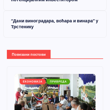
р
е
“Дани виноградара, воћара и винара” у
т
Трстенику
а
њ
Повезани постови
е
ч
л
ЕКОНОМИЈА
ПРИВРЕДА
а
н