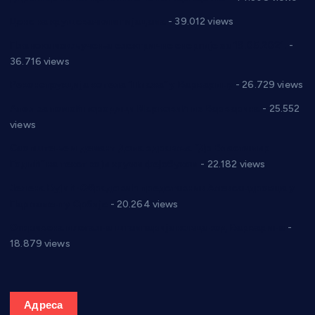
Цене на крушевачким пијацама
- 39.012 views
Планска искључења електричне енергије за 19.05.2021.
-
36.716 views
Реконструкција хотела “Плажа” у Варварину
- 26.729 views
Апел за помоћ породици Марковић из Варварина
- 25.552
views
Саопштење и демант Дома здравља “Др Властимир
Годић” на текст који кружи фејсбуком
- 22.182 views
Јелена Вујић-Обрадовић представник Александровца у
Парламенту Србије
- 20.264 views
Откривена илегална штампарија новца код Варварина
-
18.879 views
Адреса