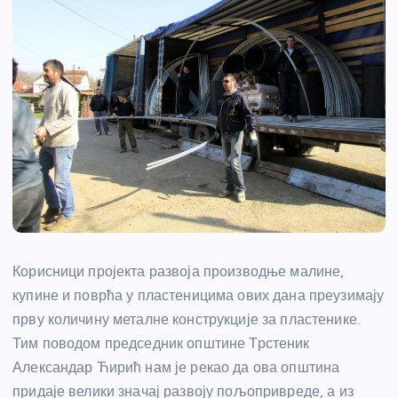
Корисници пројекта развоја производње малине,
купине и поврћа у пластеницима ових дана преузимају
прву количину металне конструкције за пластенике.
Тим поводом председник општине Трстеник
Александар Ћирић нам је рекао да ова општина
придаје велики значај развоју пољопривреде, а из