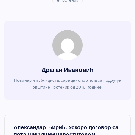
Трстеник
Драган Ивановић
Новинар и публициста, сарадник портала за подручје
општине Трстеник од 2016. године.
К
Александар Ћирић: Ускоро договор са
потенцијалним инвеститором