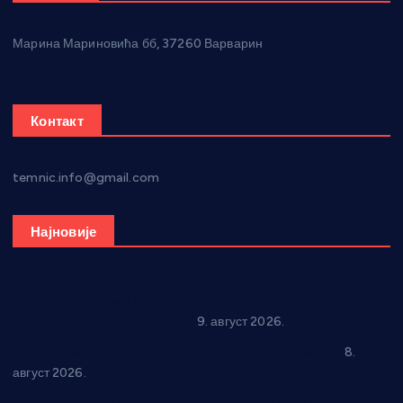
Марина Мариновића бб, 37260 Варварин
Контакт
temnic.info@gmail.com
Најновије
Вече за памћење у Брусу: “Trio Maracto” одушевио
публику на Градском базену
9. август 2026.
“Долина Бачине” кренула у уређење кутка за младе
8.
август 2026.
Општина Ћићевац наставља да подржава предузетнике: