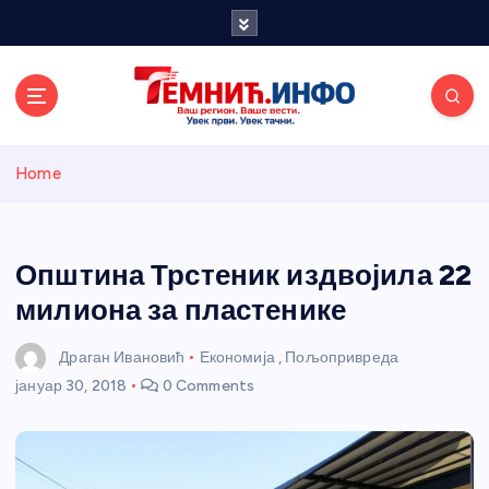
S
k
i
p
t
o
Темнићки
c
Home
o
n
информативн
t
e
Општина Трстеник издвојила 22
и портал
n
милиона за пластенике
t
Драган Ивановић
Економија
,
Пољопривреда
јануар 30, 2018
0 Comments