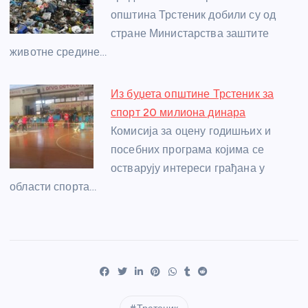
општина Трстеник добили су од
стране Министарства заштите
животне средине…
Из буџета општине Трстеник за
спорт 20 милиона динара
Комисија за оцену годишњих и
посебних програма којима се
остварују интереси грађана у
области спорта…