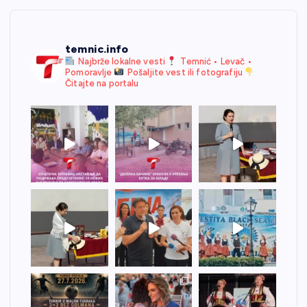
temnic.info
Najbrže lokalne vesti
Temnić • Levač •
Pomoravlje
Pošaljite vest ili fotografiju
Čitajte na portalu