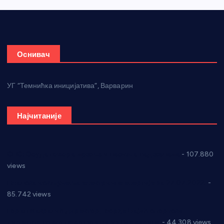
Оснивач
УГ “Темнићка иницијатива”, Варварин
Најчитаније
СНС: Осуда говора мржње и насиља над женама
- 107.880
views
Планска искључења електричне енергије за 27.07.2022.
-
85.742 views
Горан Макрагић директор, Ђорђе Бајић спортски
директор новог прволигаша из Варварина
- 44.308 views