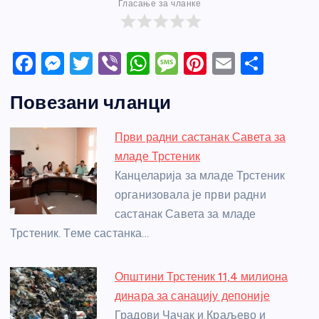
Гласање за чланке
F
M
T
Vi
W
M
Pi
E
S
a
e
w
b
h
e
nt
m
h
Повезани чланци
c
ss
itt
er
at
ss
er
ail
ar
e
e
er
s
a
e
e
Први радни састанак Савета за
b
n
A
g
st
младе Трстеник
o
g
p
e
Канцеларија за младе Трстеник
o
er
p
организовала је први радни
састанак Савета за младе
k
Трстеник. Теме састанка…
Општини Трстеник 11,4 милиона
динара за санацију депоније
Градови Чачак и Краљево и