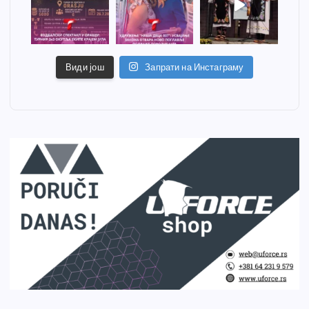
Види још
Запрати на Инстаграму