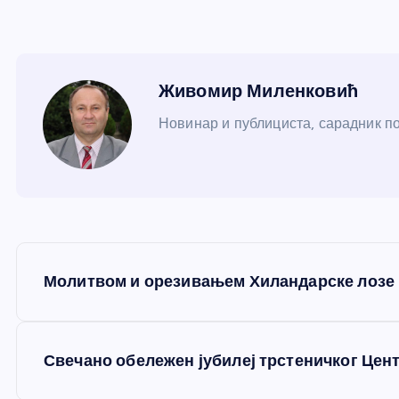
Живомир Миленковић
Новинар и публициста, сарадник пор
К
Молитвом и орезивањем Хиландарске лозе
р
е
Свечано обележен јубилеј трстеничког Цент