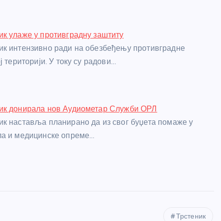
к улаже у противградну заштиту
ик интензивно ради на обезбеђењу противградне
ј територији. У току су радови…
ик донирала нов Аудиометар Служби ОРЛ
к наставља планирано да из свог буџета помаже у
ла и медицинске опреме…
Трстеник