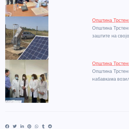
o
er
p
k
Општина Трстени
Општина Трстен
заштите на својо
Општина Трстен
Општина Трстени
набавкама вози