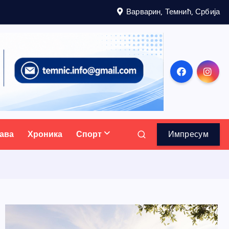
Варварин, Темнић, Србија
ава
Хроника
Спорт
Импресум