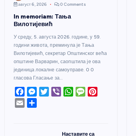
август 6, 2026
0 Comments
In memoriam: Тања
Вилотијевић
У среду, 5. августа 2026. године, у 59.
години живота, преминула је Тања
Вилотијевић, секретар Општинског већа
општине Варварин, саопштила је ова
јединица локалне самоуправе. 0 0
гласова Гласање за…
F
M
T
Vi
W
M
Pi
a
e
w
b
h
e
nt
E
S
c
ss
itt
er
at
ss
er
m
h
e
e
er
s
a
e
ail
ar
b
n
A
g
st
e
Наставите са