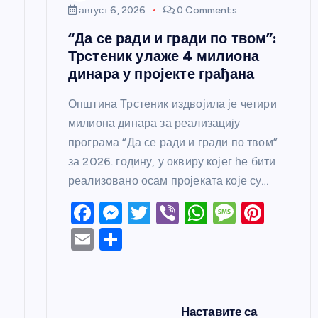
к
август 6, 2026
0 Comments
“Да се ради и гради по твом”:
а
Трстеник улаже 4 милиона
динара у пројекте грађана
Општина Трстеник издвојила је четири
милиона динара за реализацију
програма “Да се ради и гради по твом”
за 2026. годину, у оквиру којег ће бити
реализовано осам пројеката које су…
F
M
T
Vi
W
M
Pi
a
e
w
b
h
e
nt
E
S
c
ss
itt
er
at
ss
er
m
h
e
e
er
s
a
e
ail
ar
b
n
A
g
st
e
Наставите са