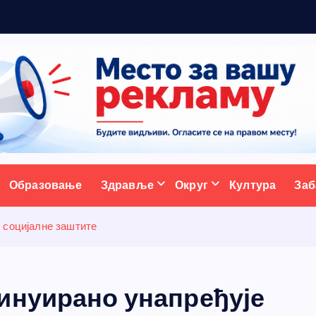
5
ативни портал
Образовање
Здравље
Округ
Култура
Заб
 социјалне заштите
инуирано унапређује