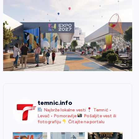
temnic.info
Najbrže lokalne vesti
Temnić •
Levač • Pomoravlje
Pošaljite vest ili
fotografiju
Čitajte na portalu