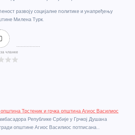
ећеност развоју социјалне политике и унапређењу
штине Милена Турк.
0
за чланке
општина Трстеник и грчка општина Агиос Василиос
амбасадора Републике Србије у Грчкој Душана
згради општине Агиос Василиос потписана…