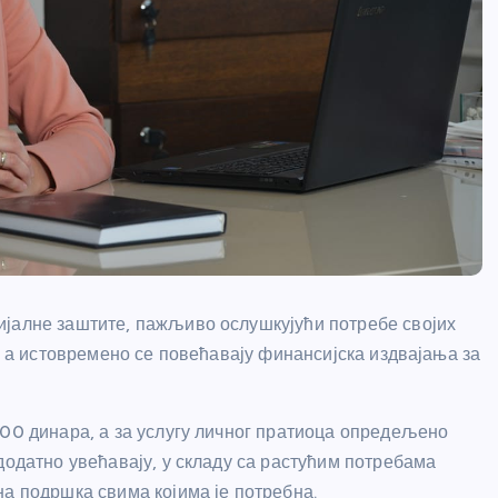
ијалне заштите, пажљиво ослушкујући потребе својих
е, а истовремено се повећавају финансијска издвајања за
000 динара, а за услугу личног пратиоца опредељено
додатно увећавају, у складу са растућим потребама
на подршка свима којима је потребна.