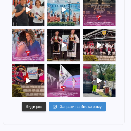
Види још
Запрати на Инстаграму