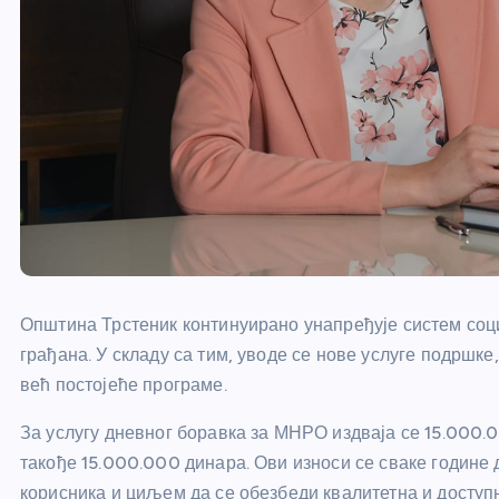
Општина Трстеник континуирано унапређује систем соц
грађана. У складу са тим, уводе се нове услуге подршк
већ постојеће програме.
За услугу дневног боравка за МНРО издваја се 15.000.
такође 15.000.000 динара. Ови износи се сваке године 
корисника и циљем да се обезбеди квалитетна и доступ