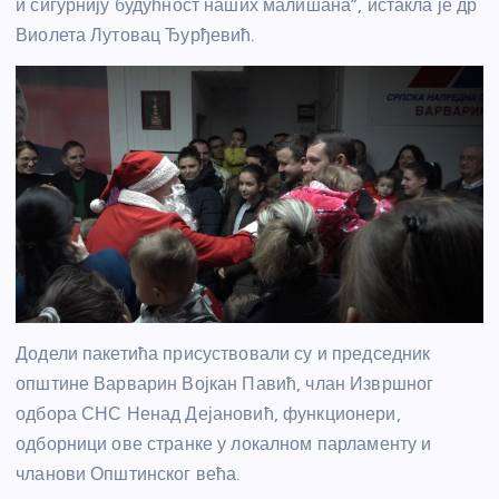
и сигурнију будућност наших малишана”, истакла је др
Виолета Лутовац Ђурђевић.
Додели пакетића присуствовали су и председник
општине Варварин Војкан Павић, члан Извршног
одбора СНС Ненад Дејановић, функционери,
одборници ове странке у локалном парламенту и
чланови Општинског већа.