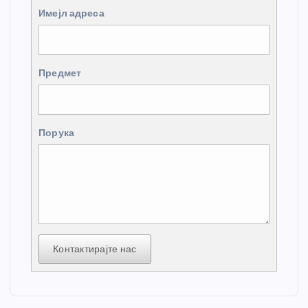
Имејл адреса
Предмет
Порука
Контактирајте нас