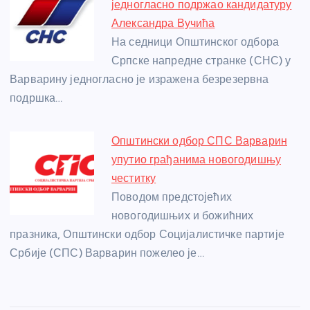
једногласно подржао кандидатуру
Александра Вучића
На седници Општинског одбора
Српске напредне странке (СНС) у
Варварину једногласно је изражена безрезервна
подршка…
Општински одбор СПС Варварин
упутио грађанима новогодишњу
честитку
Поводом предстојећих
новогодишњих и божићних
празника, Општински одбор Социјалистичке партије
Србије (СПС) Варварин пожелео је…