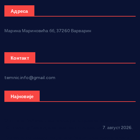
Адреса
Марина Мариновића бб, 37260 Варварин
Контакт
temnic.info@gmail.com
Најновије
Општина Ћићевац наставља да подржава предузетнике:
10 нових субвенција за самозапошљавање
7. август 2026.
Вражогрнци чувају традицију: “Михољски сусрети села”