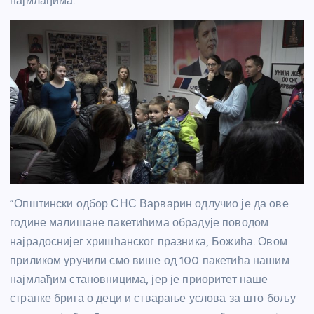
најмлађима.
“Општински одбор СНС Варварин одлучио је да ове
године малишане пакетићима обрадује поводом
најрадоснијег хришћанског празника, Божића. Овом
приликом уручили смо више од 100 пакетића нашим
најмлађим становницима, јер је приоритет наше
странке брига о деци и стварање услова за што бољу