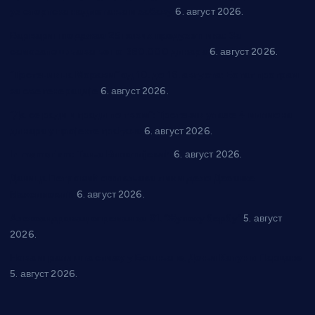
уз спортска надметања и забаву
6. август 2026.
Варварин подржао 25 нових предузетника: За
самозапошљавање по 380.000 динара
6. август 2026.
“Трстеник на Морави” од 10. до 16. августа: Богат програм
за све генерације
6. август 2026.
“Да се ради и гради по твом”: Трстеник улаже 4 милиона
динара у пројекте грађана
6. август 2026.
In memoriam: Тања Вилотијевић
6. август 2026.
Даница Петровић оживљава лик и дело Десанке
Максимовић
6. август 2026.
Александровац спреман за 61. “Жупску бербу”
5. август
2026.
Нова игралишта стижу у Бошњане, Доњи Катун и Парцане
5. август 2026.