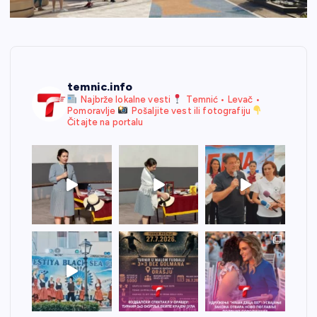
temnic.info
Najbrže lokalne vesti
Temnić • Levač •
Pomoravlje
Pošaljite vest ili fotografiju
Čitajte na portalu