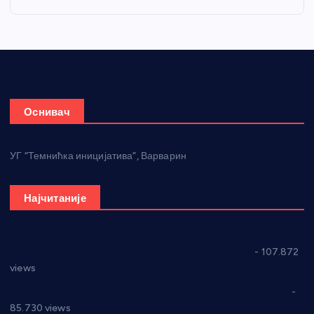
Оснивач
УГ “Темнићка иницијатива”, Варварин
Најчитаније
СНС: Осуда говора мржње и насиља над женама
- 107.872
views
Планска искључења електричне енергије за 27.07.2022.
-
85.730 views