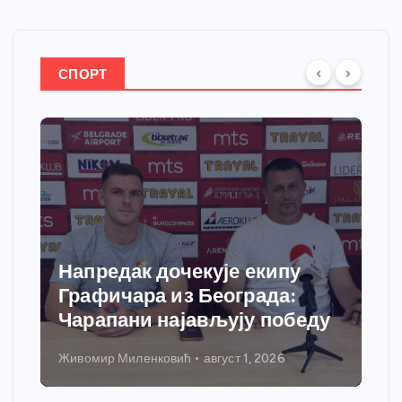
СПОРТ
Спортски центар “Ћићевац”
добија савремени систем
грејања
Никола Петровић
јул 31, 2026