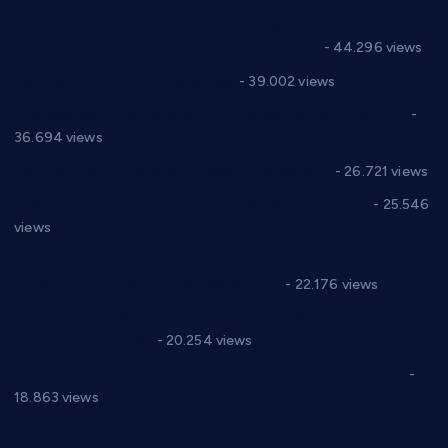
Горан Макрагић директор, Ђорђе Бајић спортски
директор новог прволигаша из Варварина
- 44.296 views
Цене на крушевачким пијацама
- 39.002 views
Планска искључења електричне енергије за 19.05.2021.
-
36.694 views
Реконструкција хотела “Плажа” у Варварину
- 26.721 views
Апел за помоћ породици Марковић из Варварина
- 25.546
views
Саопштење и демант Дома здравља “Др Властимир
Годић” на текст који кружи фејсбуком
- 22.176 views
Јелена Вујић-Обрадовић представник Александровца у
Парламенту Србије
- 20.254 views
Откривена илегална штампарија новца код Варварина
-
18.863 views