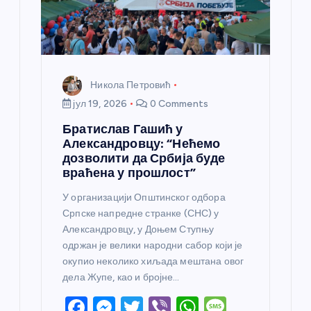
Никола Петровић
јул 19, 2026
0 Comments
Братислав Гашић у
Александровцу: “Нећемо
дозволити да Србија буде
враћена у прошлост”
У организацији Општинског одбора
Српске напредне странке (СНС) у
Александровцу, у Доњем Ступњу
одржан је велики народни сабор који је
окупио неколико хиљада мештана овог
дела Жупе, као и бројне…
F
M
T
Vi
W
M