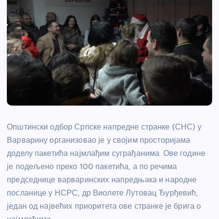
Општински одбор Српске напредне странке (СНС) у
Варварину организовао је у својим просторијама
доделу пакетића најмлађим суграђанима. Ове године
је подељено преко 100 пакетића, а по речима
председнице варваринских напредњака и народне
посланице у НСРС, др Виолете Лутовац Ђурђевић,
један од највећих приоритета ове странке је брига о