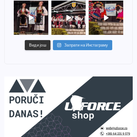
Види још
Запрати на Инстаграму