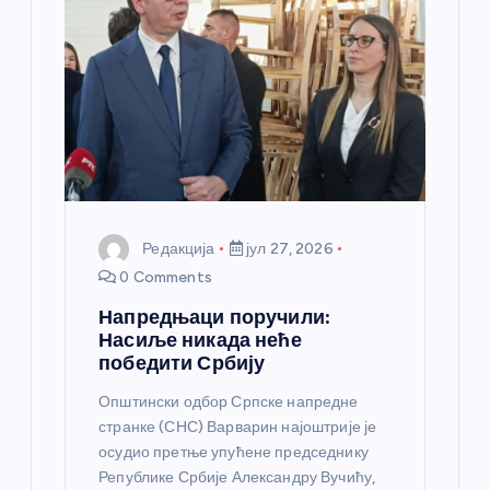
а
н
к
а
Редакција
јул 27, 2026
0 Comments
Напредњаци поручили:
Насиље никада неће
победити Србију
Општински одбор Српске напредне
странке (СНС) Варварин најоштрије је
осудио претње упућене председнику
Републике Србије Александру Вучићу,