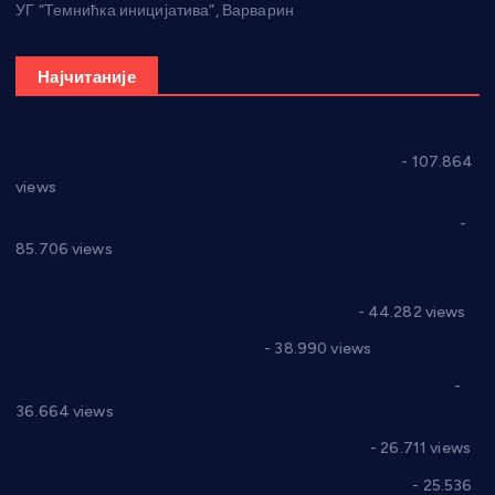
УГ “Темнићка иницијатива”, Варварин
Најчитаније
СНС: Осуда говора мржње и насиља над женама
- 107.864
views
Планска искључења електричне енергије за 27.07.2022.
-
85.706 views
Горан Макрагић директор, Ђорђе Бајић спортски
директор новог прволигаша из Варварина
- 44.282 views
Цене на крушевачким пијацама
- 38.990 views
Планска искључења електричне енергије за 19.05.2021.
-
36.664 views
Реконструкција хотела “Плажа” у Варварину
- 26.711 views
Апел за помоћ породици Марковић из Варварина
- 25.536