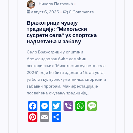
Никола Петровић
август 6, 2026
0 Comments
Вражогрнци чувају
традицију: “Михољски
сусрети села” уз спортска
надметања и забаву
Село Вражогрнци у општини
Александровац биће домаћин
овогодишњих “Михољских сусрета села
2026”, који ће бити одржани 15. августа,
уз богат културно-уметнички, спортски и
забавни програм. Манифестација је
посвећена очувању традиције,…
F
M
T
Vi
W
M
a
e
w
b
h
e
Pi
E
S
c
ss
itt
er
at
ss
nt
m
h