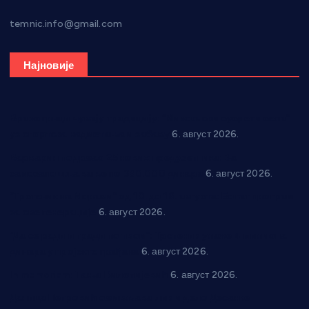
temnic.info@gmail.com
Најновије
Вражогрнци чувају традицију: “Михољски сусрети села”
уз спортска надметања и забаву
6. август 2026.
Варварин подржао 25 нових предузетника: За
самозапошљавање по 380.000 динара
6. август 2026.
“Трстеник на Морави” од 10. до 16. августа: Богат програм
за све генерације
6. август 2026.
“Да се ради и гради по твом”: Трстеник улаже 4 милиона
динара у пројекте грађана
6. август 2026.
In memoriam: Тања Вилотијевић
6. август 2026.
Даница Петровић оживљава лик и дело Десанке