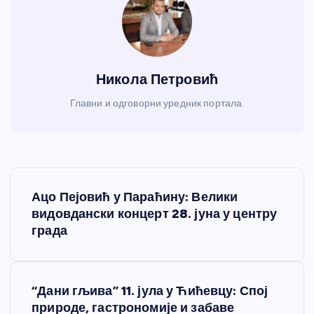
Никола Петровић
Главни и одговорни уредник портала.
К
Ацо Пејовић у Параћину: Велики
р
видовдански концерт 28. јуна у центру
града
е
т
“Дани гљива” 11. јула у Ћићевцу: Спој
природе, гастрономије и забаве