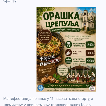
Орашју.
Манифестација почиње у 12 часова, када стартује
такмичење у припремању традиционалних јела у