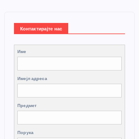
Контактирајте нас
Име
Имејл адреса
Предмет
Порука