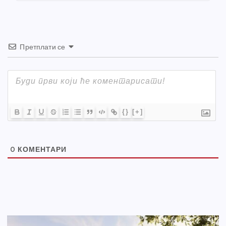
k
Претплати се
{}
[+]
0
КОМЕНТАРИ