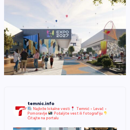
temnic.info
Najbrže lokalne vesti
Temnić • Levač •
Pomoravlje
Pošaljite vest ili fotografiju
Čitajte na portalu