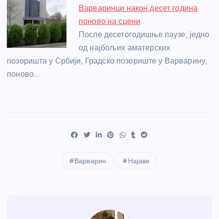
Варваринци након десет година
поново на сцени
После десетогодишње паузе, једно
од најбољих аматерских
позоришта у Србији, Градско позориште у Варварину,
поново…
Варварин
Најаве