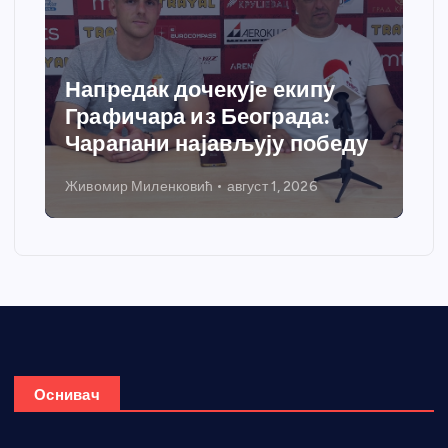
Напредак дочекује екипу
Графичара из Београда:
Чарапани најављују победу
Живомир Миленковић
август 1, 2026
Н
Оснивач