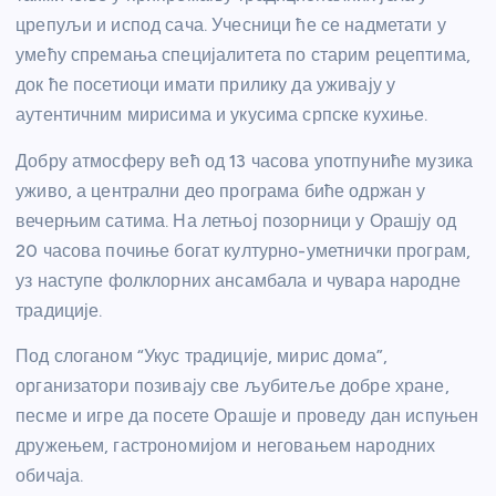
црепуљи и испод сача. Учесници ће се надметати у
умећу спремања специјалитета по старим рецептима,
док ће посетиоци имати прилику да уживају у
аутентичним мирисима и укусима српске кухиње.
Добру атмосферу већ од 13 часова употпуниће музика
уживо, а централни део програма биће одржан у
вечерњим сатима. На летњој позорници у Орашју од
20 часова почиње богат културно-уметнички програм,
уз наступе фолклорних ансамбала и чувара народне
традиције.
Под слоганом “Укус традиције, мирис дома”,
организатори позивају све љубитеље добре хране,
песме и игре да посете Орашје и проведу дан испуњен
дружењем, гастрономијом и неговањем народних
обичаја.