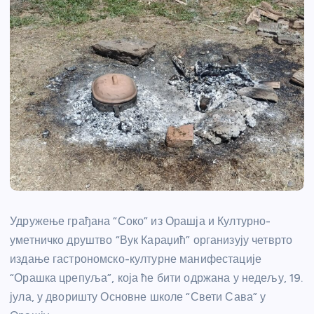
Удружење грађана “Соко” из Орашја и Културно-
уметничко друштво “Вук Караџић” организују четврто
издање гастрономско-културне манифестације
“Орашка црепуља”, која ће бити одржана у недељу, 19.
јула, у дворишту Основне школе “Свети Сава” у