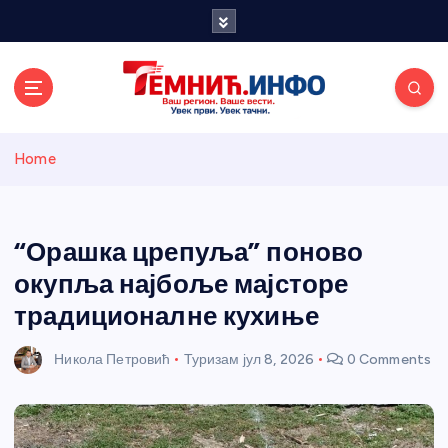
S
k
i
p
t
o
Темнићки
c
Home
o
n
информативн
t
e
“Орашка црепуља” поново
и портал
n
окупља најбоље мајсторе
t
традиционалне кухиње
Никола Петровић
Туризам
јул 8, 2026
0 Comments