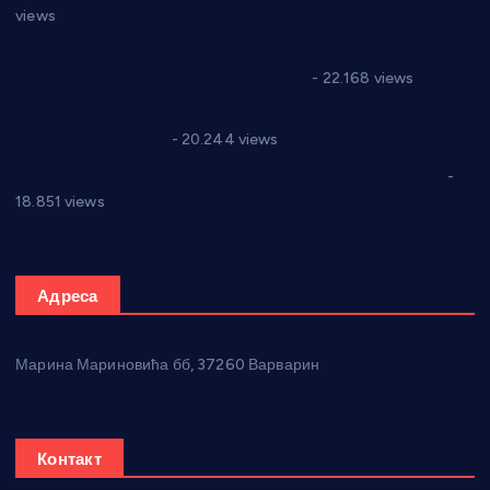
views
Саопштење и демант Дома здравља “Др Властимир
Годић” на текст који кружи фејсбуком
- 22.168 views
Јелена Вујић-Обрадовић представник Александровца у
Парламенту Србије
- 20.244 views
Откривена илегална штампарија новца код Варварина
-
18.851 views
Адреса
Марина Мариновића бб, 37260 Варварин
Контакт