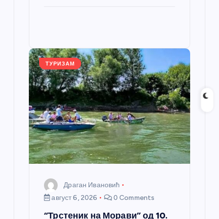
e
e
er
s
a
er
ail
ar
b
n
A
g
e
e
o
g
p
e
st
o
er
p
k
ТУРИЗАМ
Драган Ивановић
август 6, 2026
0 Comments
“Трстеник на Морави” од 10.