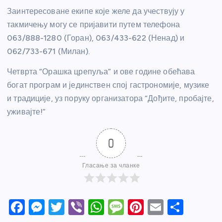
Заинтересоване екипе које желе да учествују у
такмичењу могу се пријавити путем телефона
063/888-1280 (Горан), 063/433-622 (Ненад) и
062/733-671 (Милан).
Четврта “Орашка црепуља” и ове године обећава
богат програм и јединствен спој гастрономије, музике
и традиције, уз поруку организатора “Дођите, пробајте,
уживајте!”
0
Гласање за чланке
F
M
T
Vi
W
M
Pi
E
S