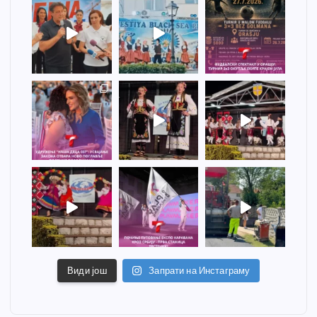
Види још
Запрати на Инстаграму