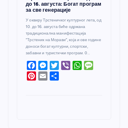
до 16. августа: Богат програм
за све генерације
У оквиру Трстеничког културног лета, од
10. до 16. августа биће одржана
традиционална манифестација
“Трстеник на Морави”, која и ове године
доноси богат културни, спортски,
забавни и туристички програм. 0…
F
M
T
Vi
W
M
a
e
w
b
h
e
Pi
E
S
c
ss
itt
er
at
ss
nt
m
h
e
e
er
s
a
er
ail
ar
b
n
A
g
e
e
o
g
p
e
st
o
er
p