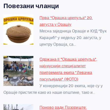
a
e
w
b
h
e
nt
m
h
Повезани чланци
c
ss
itt
er
at
ss
er
ail
ar
e
e
er
s
a
e
e
Прва "Орашка црепуља" 20.
b
n
A
g
st
августа у Орашју
o
g
p
e
Месна заједница Орашје и КУД "Вук
o
er
p
Караџић" у недељу 20. августа, у
центру Орашја, са…
k
Одржана II "Орашка црепуља",
најукуснији специјалитет
припремила екипа "Левачка
пасуљијада" (ФОТО)
У конкуренцији 20 екипа, које су у
Орашје пристигле како из наше општине, тако и…
Поново ради Позориште: