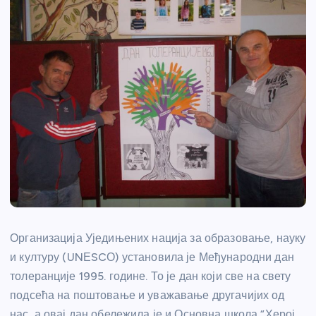
Организација Уједињених нација за образовање, науку
и културу (UNЕSCО) установила је Међународни дан
толеранције 1995. године. То је дан који све на свету
подсећа на поштовање и уважавање другачијих од
нас, а овај дан обележила је и Основна школа “Херој