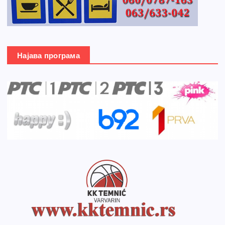
Најава програма