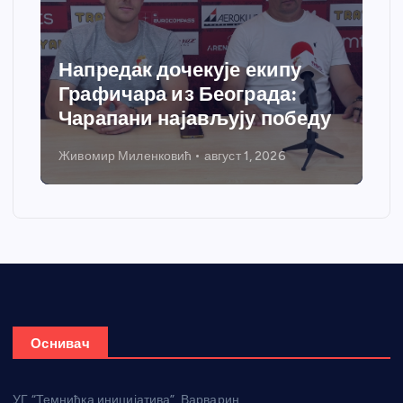
Напредак дочекује екипу
Графичара из Београда:
Чарапани најављују победу
Живомир Миленковић
август 1, 2026
Оснивач
УГ “Темнићка иницијатива”, Варварин