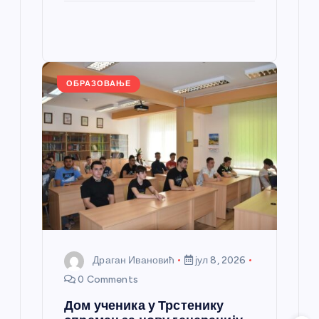
b
n
A
g
e
e
o
g
p
e
st
o
er
p
k
ОБРАЗОВАЊЕ
Драган Ивановић
јул 8, 2026
0 Comments
Дом ученика у Трстенику