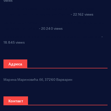
views
Саопштење и демант Дома здравља “Др Властимир
Годић” на текст који кружи фејсбуком
- 22.162 views
Јелена Вујић-Обрадовић представник Александровца у
Парламенту Србије
- 20.240 views
Откривена илегална штампарија новца код Варварина
-
18.845 views
Адреса
Марина Мариновића бб, 37260 Варварин
Контакт