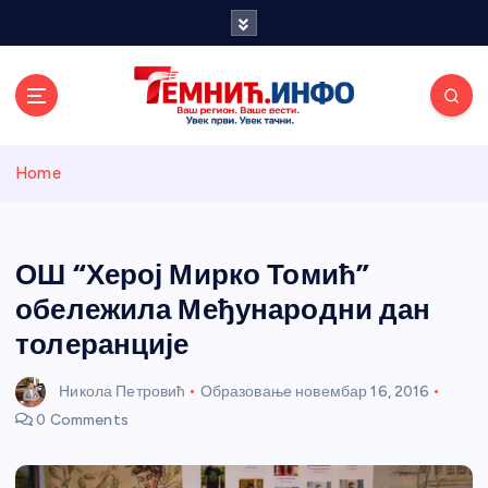
S
k
i
p
t
o
Темнићки
c
Home
o
n
информативн
t
e
ОШ “Херој Мирко Томић”
и портал
n
обележила Међународни дан
t
толеранције
Никола Петровић
Образовање
новембар 16, 2016
0 Comments