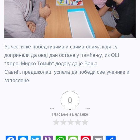
Уз честитке победницима и свима онима који су
допринели да овај дан остане у памћењу, из ОШ
“Херој Мирко Томић” додају да је Вања
Савић, предшколац, успела да победи све ученике и
запослене.
0
Гласање за чланке