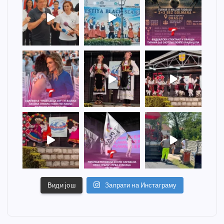
Види још
Запрати на Инстаграму