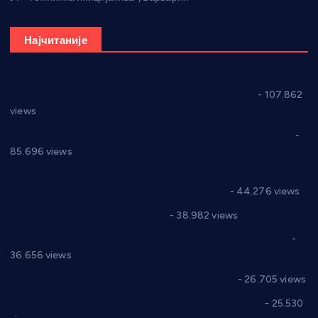
Најчитаније
СНС: Осуда говора мржње и насиља над женама
- 107.862
views
Планска искључења електричне енергије за 27.07.2022.
-
85.696 views
Горан Макрагић директор, Ђорђе Бајић спортски
директор новог прволигаша из Варварина
- 44.276 views
Цене на крушевачким пијацама
- 38.982 views
Планска искључења електричне енергије за 19.05.2021.
-
36.656 views
Реконструкција хотела “Плажа” у Варварину
- 26.705 views
Апел за помоћ породици Марковић из Варварина
- 25.530