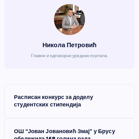
Никола Петровић
Главни и одговорни уредник портала.
К
Расписан конкурс за доделу
р
студентских стипендија
е
ОШ “Јован Јовановић Змај” у Брусу
т
обележила 168 година рада