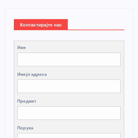
Контактирајте нас
Име
Имејл адреса
Предмет
Порука