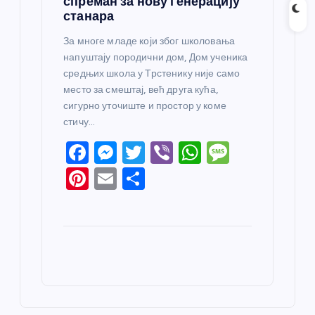
спреман за нову генерацију
станара
За многе младе који због школовања
напуштају породични дом, Дом ученика
средњих школа у Трстенику није само
место за смештај, већ друга кућа,
сигурно уточиште и простор у коме
стичу…
F
M
T
Vi
W
M
a
e
w
b
h
e
Pi
E
S
c
ss
itt
er
at
ss
nt
m
h
e
e
er
s
a
er
ail
ar
b
n
A
g
e
e
o
g
p
e
st
o
er
p
k