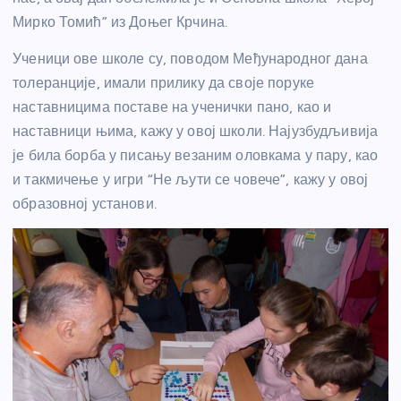
Мирко Томић” из Доњег Крчина.
Ученици ове школе су, поводом Међународног дана
толеранције, имали прилику да своје поруке
наставницима поставе на ученички пано, као и
наставници њима, кажу у овој школи. Најузбудљивија
је била борба у писању везаним оловкама у пару, као
и такмичење у игри “Не љути се човече”, кажу у овој
образовној установи.