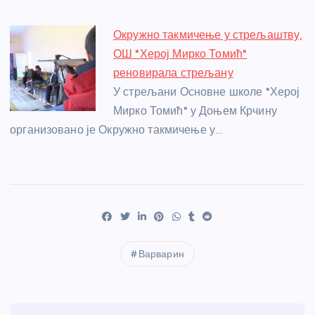
Окружно такмичење у стрељаштву,
ОШ "Херој Мирко Томић"
реновирала стрељану
У стрељани Основне школе "Херој
Мирко Томић" у Доњем Крчину
организовано је Окружно такмичење у…
Варварин