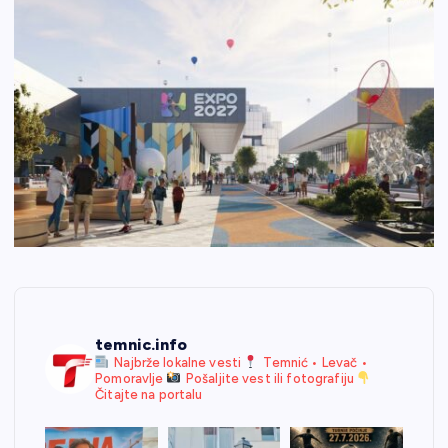
temnic.info
Najbrže lokalne vesti
Temnić • Levač •
Pomoravlje
Pošaljite vest ili fotografiju
Čitajte na portalu