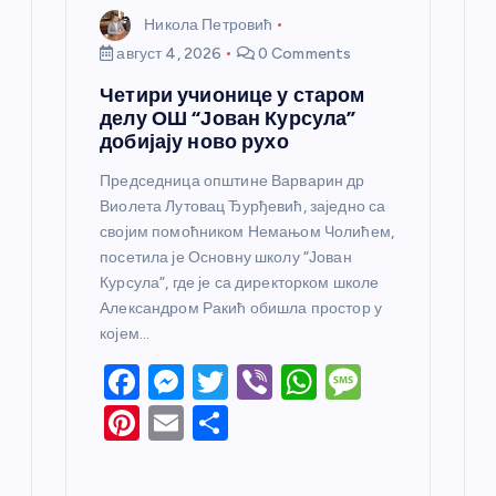
Никола Петровић
август 4, 2026
0 Comments
Четири учионице у старом
делу ОШ “Јован Курсула”
добијају ново рухо
Председница општине Варварин др
Виолета Лутовац Ђурђевић, заједно са
својим помоћником Немањом Чолићем,
посетила је Основну школу “Јован
Курсула”, где је са директорком школе
Александром Ракић обишла простор у
којем…
F
M
T
Vi
W
M
a
e
w
b
h
e
Pi
E
S
c
ss
itt
er
at
ss
nt
m
h
e
e
er
s
a
er
ail
ar