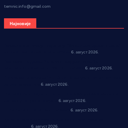
temnic.info@gmail.com
Најновије
Вражогрнци чувају традицију: “Михољски сусрети села”
уз спортска надметања и забаву
6. август 2026.
Варварин подржао 25 нових предузетника: За
самозапошљавање по 380.000 динара
6. август 2026.
“Трстеник на Морави” од 10. до 16. августа: Богат програм
за све генерације
6. август 2026.
“Да се ради и гради по твом”: Трстеник улаже 4 милиона
динара у пројекте грађана
6. август 2026.
In memoriam: Тања Вилотијевић
6. август 2026.
Даница Петровић оживљава лик и дело Десанке
Максимовић
6. август 2026.