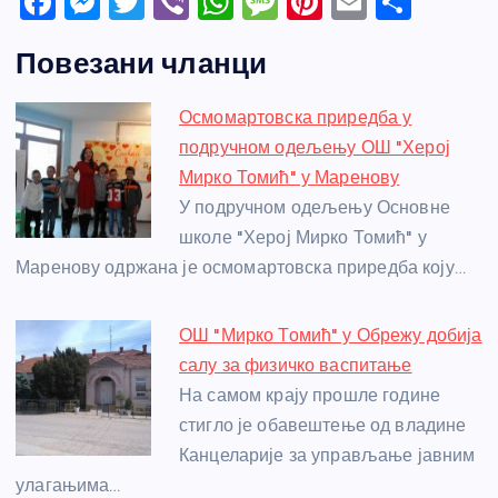
F
M
T
Vi
W
M
Pi
E
S
a
e
w
b
h
e
nt
m
h
Повезани чланци
c
ss
itt
er
at
ss
er
ail
ar
e
e
er
s
a
e
e
Осмомартовска приредба у
b
n
A
g
st
подручном одељењу ОШ "Херој
o
g
p
e
Мирко Томић" у Маренову
o
er
p
У подручном одељењу Основне
школе "Херој Мирко Томић" у
k
Маренову одржана је осмомартовска приредба коју…
ОШ "Мирко Томић" у Обрежу добија
салу за физичко васпитање
На самом крају прошле године
стигло је обавештење од владине
Канцеларије за управљање јавним
улагањима…