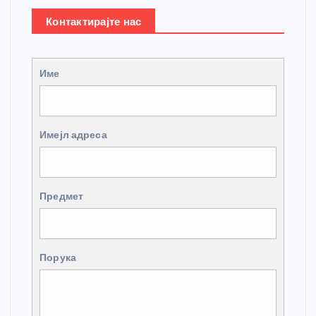
Контактирајте нас
Име
Имејл адреса
Предмет
Порука