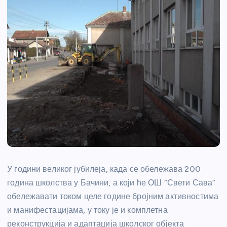
У години великог јубилеја, када се обележава 200
година школства у Бачини, а који ће ОШ “Свети Сава”
обележавати током целе године бројним активностима
и манифестацијама, у току је и комплетна
реконструкција и адаптација школског објекта