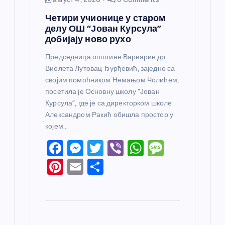
Четири учионице у старом
делу ОШ “Јован Курсула”
добијају ново рухо
Председница општине Варварин др
Виолета Лутовац Ђурђевић, заједно са
својим помоћником Немањом Чолићем,
посетила је Основну школу “Јован
Курсула”, где је са директорком школе
Александром Ракић обишла простор у
којем…
F
M
T
Vi
W
M
a
e
w
b
h
e
Pi
E
S
c
ss
itt
er
at
ss
nt
m
h
e
e
er
s
a
er
ail
ar
b
n
A
g
e
e