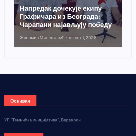
Напредак дочекује екипу
Графичара из Београда:
Чарапани најављују победу
Живомир Миленковић
август 1, 2026
Оснивач
УГ “Темнићка иницијатива”, Варварин