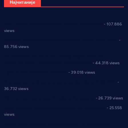
Најчитаније
СНС: Осуда говора мржње и насиља над женама
- 107.886
views
Планска искључења електричне енергије за 27.07.2022.
-
85.756 views
Горан Макрагић директор, Ђорђе Бајић спортски
директор новог прволигаша из Варварина
- 44.318 views
Цене на крушевачким пијацама
- 39.018 views
Планска искључења електричне енергије за 19.05.2021.
-
36.732 views
Реконструкција хотела “Плажа” у Варварину
- 26.739 views
Апел за помоћ породици Марковић из Варварина
- 25.558
views
Саопштење и демант Дома здравља “Др Властимир