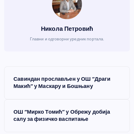
Никола Петровић
Главни и одговорни уредник портала.
К
Савиндан прослављен у ОШ “Драги
р
Макић” у Маскару и Бошњану
е
ОШ “Мирко Томић” у Обрежу добија
т
салу за физичко васпитање
а