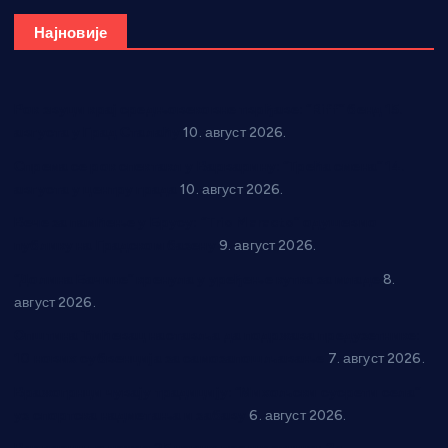
Најновије
Рок звуци крај средњовековне тврђаве: “Riff” бенд 15.
августа у Град Сталаћу
10. август 2026.
Спрема се рок спектакл у Варварину: “Трећа смена” 14.
августа у центру града
10. август 2026.
Вече за памћење у Брусу: “Trio Maracto” одушевио
публику на Градском базену
9. август 2026.
“Долина Бачине” кренула у уређење кутка за младе
8.
август 2026.
Општина Ћићевац наставља да подржава предузетнике:
10 нових субвенција за самозапошљавање
7. август 2026.
Вражогрнци чувају традицију: “Михољски сусрети села”
уз спортска надметања и забаву
6. август 2026.