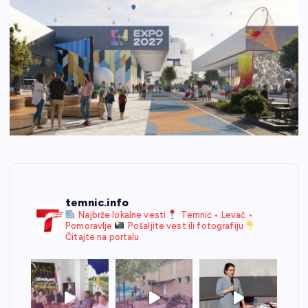
temnic.info
Najbrže lokalne vesti
Temnić • Levač •
Pomoravlje
Pošaljite vest ili fotografiju
Čitajte na portalu