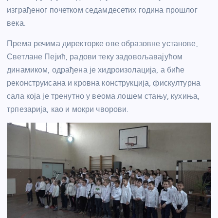
изграђеног почетком седамдесетих година прошлог
века.
Према речима директорке ове образовне установе,
Светлане Пејић, радови теку задовољавајућом
динамиком, одрађена је хидроизолација, а биће
реконструисана и кровна конструкција, фискултурна
сала која је тренутно у веома лошем стању, кухиња,
трпезарија, као и мокри чворови.