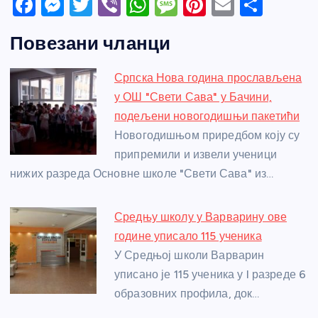
F
M
T
Vi
W
M
Pi
E
S
a
e
w
b
h
e
nt
m
h
Повезани чланци
c
ss
itt
er
at
ss
er
ail
ar
e
e
er
s
a
e
e
Српска Нова година прослављена
b
n
A
g
st
у ОШ "Свети Сава" у Бачини,
o
g
p
e
подељени новогодишњи пакетићи
o
er
p
Новогодишњом приредбом коју су
припремили и извели ученици
k
нижих разреда Основне школе "Свети Сава" из…
Средњу школу у Варварину ове
године уписало 115 ученика
У Средњој школи Варварин
уписано је 115 ученика у I разреде 6
образовних профила, док…