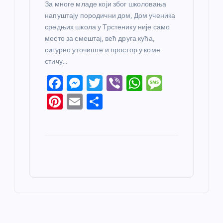
За многе младе који због школовања
напуштају породични дом, Дом ученика
средњих школа у Трстенику није само
место за смештај, већ друга кућа,
сигурно уточиште и простор у коме
стичу…
F
M
T
Vi
W
M
a
e
w
b
h
e
Pi
E
S
c
ss
itt
er
at
ss
nt
m
h
e
e
er
s
a
er
ail
ar
b
n
A
g
e
e
o
g
p
e
st
o
er
p
k