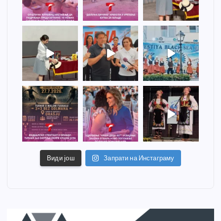
Види још
Запрати на Инстаграму