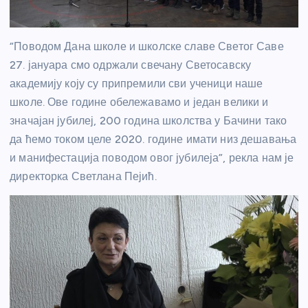
“Поводом Дана школе и школске славе Светог Саве
27. јануара смо одржали свечану Светосавску
академију коју су припремили сви ученици наше
школе. Ове године обележавамо и један велики и
значајан јубилеј, 200 година школства у Бачини тако
да ћемо током целе 2020. године имати низ дешавања
и манифестација поводом овог јубилеја”, рекла нам је
директорка Светлана Пејић.