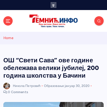
S
k
i
p
t
o
Темнићки
c
Home
o
n
информативн
t
e
ОШ “Свети Сава” ове године
и портал
n
обележава велики јубилеј, 200
t
година школства у Бачини
Никола Петровић
Образовање
јануар 30, 2020
0 Comments