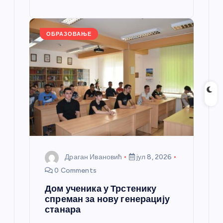
o
g
p
e
st
o
er
p
k
ОБРАЗОВАЊЕ
Драган Ивановић
јул 8, 2026
0 Comments
Дом ученика у Трстенику
спреман за нову генерацију
станара