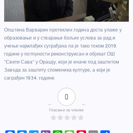
Општина Варварин протеклих година доста улаже у
образовање и у стварање бољих услова за рад и
учење најмлађих суграђана па је тако током 2019.
године у потпуности реконструисан и објекат ОШ
“Свети Сава” у Орашју, који је иначе под заштитом
Завода за заштиту споменика културе, а који је
саграђен 1934. године.
0
Гласање за чланке