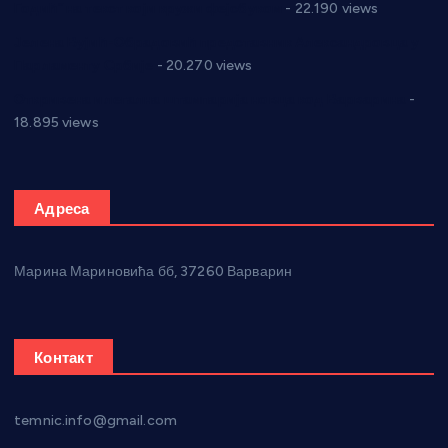
Годић” на текст који кружи фејсбуком
- 22.190 views
Јелена Вујић-Обрадовић представник Александровца у
Парламенту Србије
- 20.270 views
Откривена илегална штампарија новца код Варварина
-
18.895 views
Адреса
Марина Мариновића бб, 37260 Варварин
Контакт
temnic.info@gmail.com