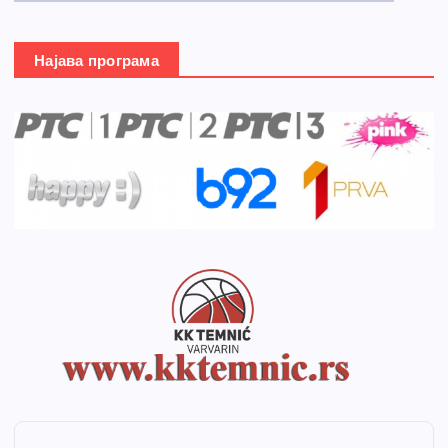
Најава програма