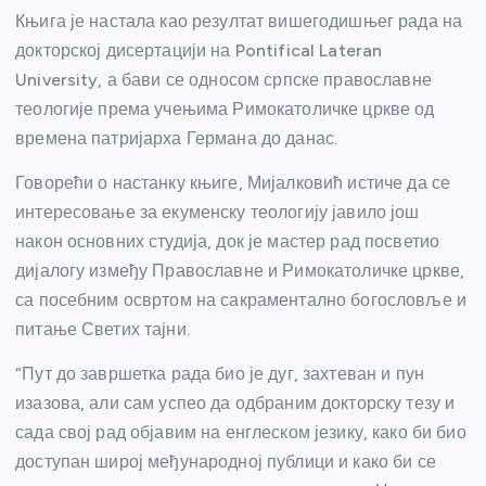
Књига је настала као резултат вишегодишњег рада на
докторској дисертацији на Pontifical Lateran
University, а бави се односом српске православне
теологије према учењима Римокатоличке цркве од
времена патријарха Германа до данас.
Говорећи о настанку књиге, Мијалковић истиче да се
интересовање за екуменску теологију јавило још
након основних студија, док је мастер рад посветио
дијалогу између Православне и Римокатоличке цркве,
са посебним освртом на сакраментално богословље и
питање Светих тајни.
“Пут до завршетка рада био је дуг, захтеван и пун
изазова, али сам успео да одбраним докторску тезу и
сада свој рад објавим на енглеском језику, како би био
доступан широј међународној публици и како би се