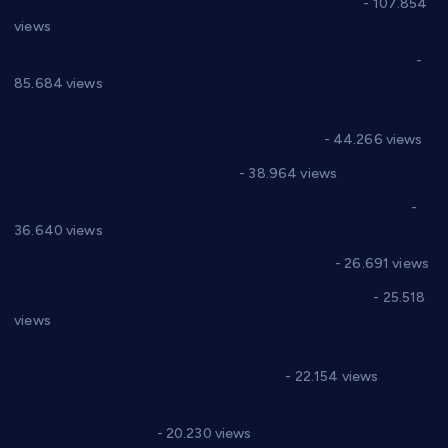
СНС: Осуда говора мржње и насиља над женама
- 107.854
views
Планска искључења електричне енергије за 27.07.2022.
-
85.684 views
Горан Макрагић директор, Ђорђе Бајић спортски
директор новог прволигаша из Варварина
- 44.266 views
Цене на крушевачким пијацама
- 38.964 views
Планска искључења електричне енергије за 19.05.2021.
-
36.640 views
Реконструкција хотела “Плажа” у Варварину
- 26.691 views
Апел за помоћ породици Марковић из Варварина
- 25.518
views
Саопштење и демант Дома здравља “Др Властимир
Годић” на текст који кружи фејсбуком
- 22.154 views
Јелена Вујић-Обрадовић представник Александровца у
Парламенту Србије
- 20.230 views