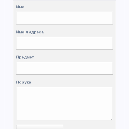
Име
Имејл адреса
Предмет
Порука