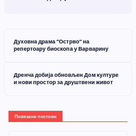
К
Духовна драма “Острво“ на
р
репертоару биоскопа у Варварину
е
Дренча добија обновљен Дом културе
т
и нови простор за друштвени живот
а
њ
Повезани постови
е