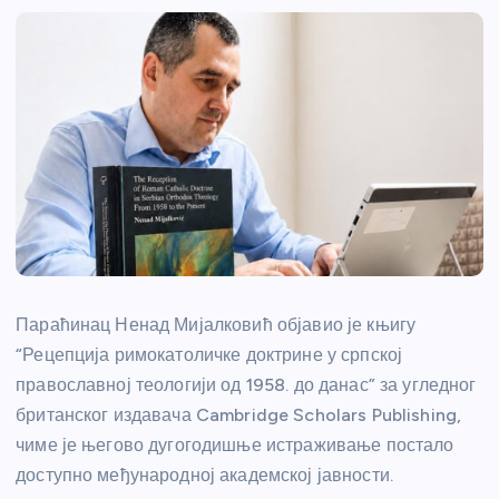
Параћинац Ненад Мијалковић објавио је књигу
“Рецепција римокатоличке доктрине у српској
православној теологији од 1958. до данас” за угледног
британског издавача Cambridge Scholars Publishing,
чиме је његово дугогодишње истраживање постало
доступно међународној академској јавности.