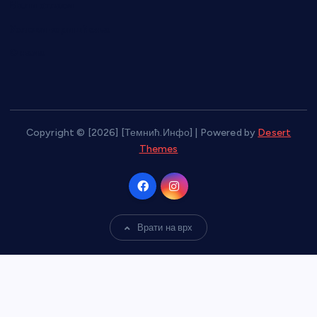
Мали огласи
Услови коришћења
О нама
Copyright © [2026] [Темнић.Инфо] | Powered by
Desert
Themes
Врати на врх