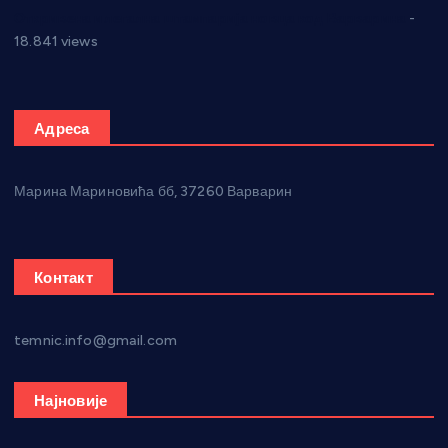
Откривена илегална штампарија новца код Варварина
-
18.841 views
Адреса
Марина Мариновића бб, 37260 Варварин
Контакт
temnic.info@gmail.com
Најновије