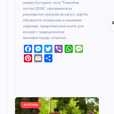
оквиру Културног лета “Темнићки
натпис 2026”, припремила је
разноврстан програм за август, који ће
обухватити позоришне и књижевне
садржаје, представљање књиге, рок
концерт, традиционалне
манифестације, спортске…
F
M
T
Vi
W
M
a
e
w
b
h
e
Pi
E
S
c
ss
itt
er
at
ss
nt
m
h
e
e
er
s
a
er
ail
ar
b
n
A
g
e
e
o
g
p
e
st
o
er
p
k
КУЛТУРА