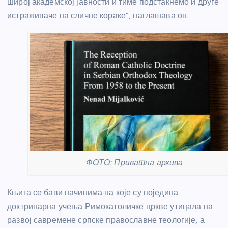
широј академској јавности и тиме подстакнемо и друге
истраживаче на сличне кораке”, наглашава он.
ФОТО: Приватна архива
Књига се бави начинима на које су поједина
доктринарна учења Римокатоличке цркве утицала на
развој савремене српске православне теологије, а