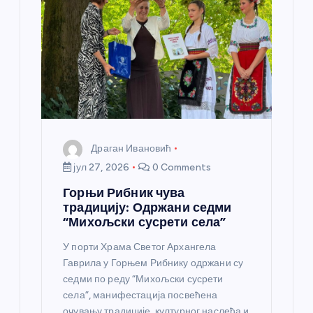
Драган Ивановић
јул 27, 2026
0 Comments
Горњи Рибник чува
традицију: Одржани седми
“Михољски сусрети села”
У порти Храма Светог Архангела
Гаврила у Горњем Рибнику одржани су
седми по реду “Михољски сусрети
села”, манифестација посвећена
очувању традиције, културног наслеђа и