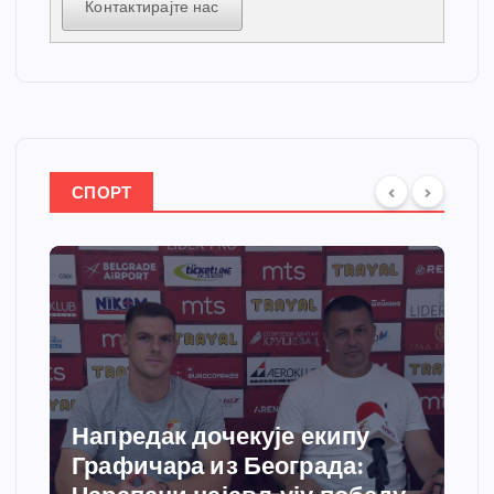
Контактирајте нас
СПОРТ
Спортски центар “Ћићевац”
добија савремени систем