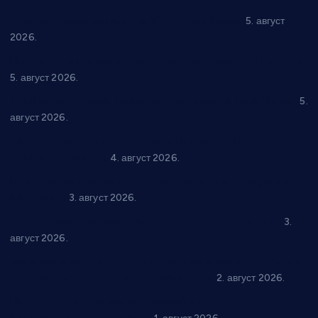
Александровац спреман за 61. “Жупску бербу”
5. август
2026.
Нова игралишта стижу у Бошњане, Доњи Катун и Парцане
5. август 2026.
У Ћићевцу одржана Конференција клубова Зоне “Запад”
5.
август 2026.
Четири учионице у старом делу ОШ “Јован Курсула”
добијају ново рухо
4. август 2026.
Књижевност, музика, спорт и уметност током августа у
Варварину
3. август 2026.
Трстеничанин освојио јубиларни циклус “Слагалице”
3.
август 2026.
Делегација Крушевца на прослави Дана Липецка у Русији:
Унапређење сарадње у свим областима
2. август 2026.
Напредак дочекује екипу Графичара из Београда: