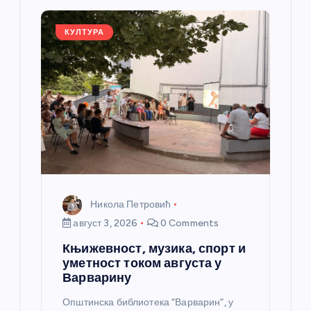
ч
л
КУЛТУРА
а
н
к
а
Никола Петровић
август 3, 2026
0 Comments
Књижевност, музика, спорт и
уметност током августа у
Варварину
Општинска библиотека “Варварин”, у