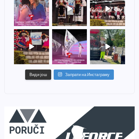
Види још
Запрати на Инстаграму