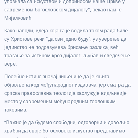
упознала са искуством и доприносом наше Цркве у
савременом богословском дијалогу”, рекао нам је
Мијалковић.
Како наводи, идеја која га је водила током рада биле
су Христове речи “да сви једно буду”, уз уверење да
јединство не подразумева брисање разлика, већ
трагање за истином кроз дијалог, љубав и сведочење
вере.
Посебно истиче значај чињенице да је књига
објављена код међународног издавача, јер сматра да
српска православна теологија заслужује видљивије
место у савременим међународним теолошким
токовима.
“Важно је да будемо слободни, одговорни и довољно
храбри да своје богословско искуство представимо