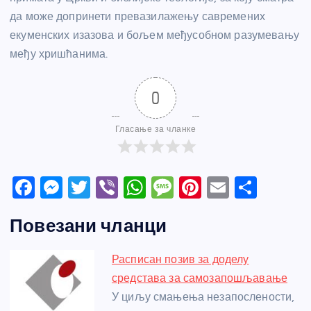
да може допринети превазилажењу савремених
екуменских изазова и бољем међусобном разумевању
међу хришћанима.
0
Гласање за чланке
F
M
T
Vi
W
M
Pi
E
S
a
e
w
b
h
e
nt
m
h
Повезани чланци
c
ss
itt
er
at
ss
er
ail
ar
e
e
er
s
a
e
e
Расписан позив за доделу
b
n
A
g
st
средстава за самозапошљавање
o
g
p
e
У циљу смањења незапослености,