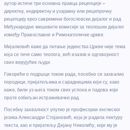
аутор истиче три основна правца рецепције –
директну, индиректну и узајамну или реципрочну
рецепцију кроз савремени богословски дијалог и рад
Међународне мешовите комисије за теолошки дијалог
између Православне и Римокатоличке цркве.
Мијалковић каже да питање јединства Цркве није тема
која се тиче само теолога, већ изазов и одговорност
свих верујућих људи.
Говорећи о подршци током рада, посебно се захвалио
породици, пријатељима и сарадницима који су, како
каже, били уз њега током свих успона и падова који
прате озбиљан истраживачки рад.
Посебну захвалност упутио је професорки енглеског
језика Александри Стојановић, која је радила лектуру
текста, као и пријатељу Дејану Николићу, који му је