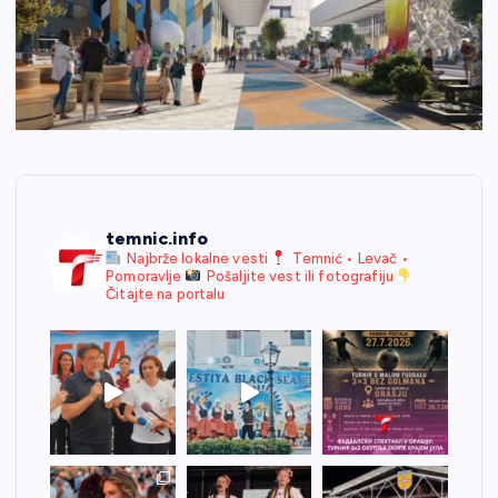
temnic.info
Najbrže lokalne vesti
Temnić • Levač •
Pomoravlje
Pošaljite vest ili fotografiju
Čitajte na portalu