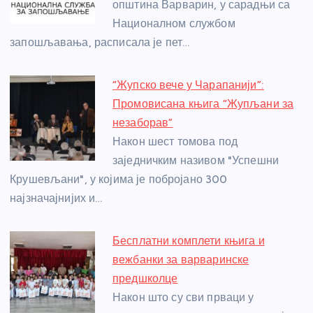
o
er
p
општина Варварин, у сарадњи са
Националном службом
k
запошљавања, расписала је пет…
“Жупско вече у Чарапанији”:
Промовисана књига “Жупљани за
незаборав”
Након шест томова под
заједничким називом "Успешни
Крушевљани", у којима је побројано 300
најзначајнијих и…
Бесплатни комплети књига и
вежбанки за варваринске
предшколце
Након што су сви прваци у