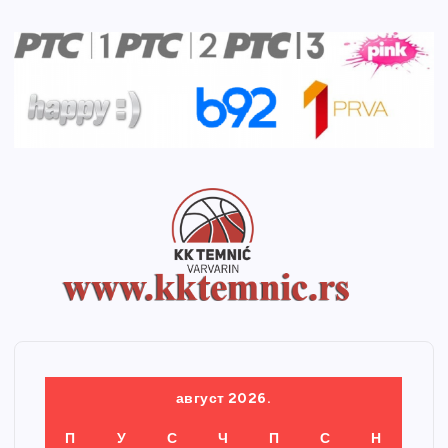
август 2026.
П
У
С
Ч
П
С
Н