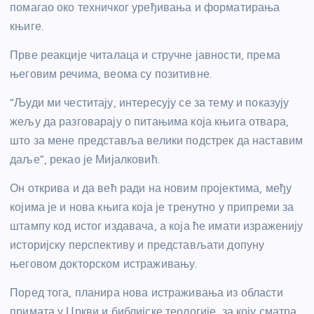
помагао око техничког уређивања и форматирања
књиге.
Прве реакције читалаца и стручне јавности, према
његовим речима, веома су позитивне.
“Људи ми честитају, интересују се за тему и показују
жељу да разговарају о питањима која књига отвара,
што за мене представља велики подстрек да наставим
даље”, рекао је Мијалковић.
Он открива и да већ ради на новим пројектима, међу
којима је и нова књига која је тренутно у припреми за
штампу код истог издавача, а која ће имати израженију
историјску перспективу и представљати допуну
његовом докторском истраживању.
Поред тога, планира нова истраживања из области
примата у Цркви и библијске теологије, за коју сматра