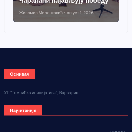
грејања
Никола Петровић
јул 31, 2026
Оснивач
УГ “Темнићка иницијатива”, Варварин
Најчитаније