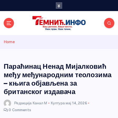
S
k
i
p
t
o
Темнићки
c
Home
o
n
информативн
t
e
Параћинац Ненад Мијалковић
и портал
n
међу међународним теолозима
t
– књига објављена за
британског издавача
Редакција Канал М
Култура
мај 14, 2026
0 Comments