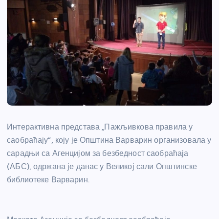
Интерактивна представа „Пажљивкова правила у
саобраћају“, коју је Општина Варварин организовала у
сарадњи са Агенцијом за безбедност саобраћаја
(АБС), одржана је данас у Великој сали Општинске
библиотеке Варварин.