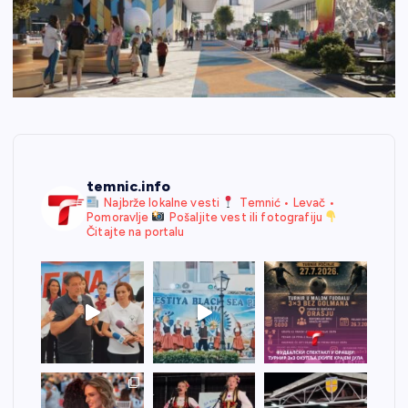
temnic.info
Najbrže lokalne vesti
Temnić • Levač •
Pomoravlje
Pošaljite vest ili fotografiju
Čitajte na portalu