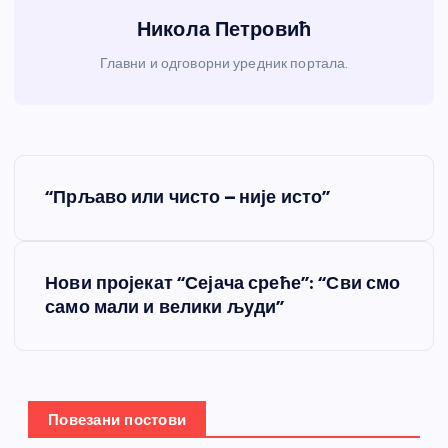
Никола Петровић
Главни и одговорни уредник портала.
К
“Прљаво или чисто – није исто”
р
е
Нови пројекат “Сејача среће”: “Сви смо
само мали и велики људи”
т
а
њ
Повезани постови