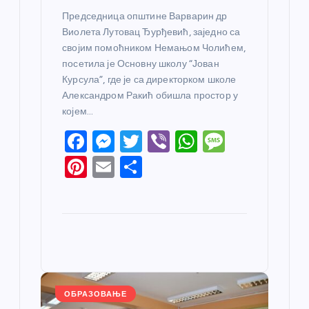
Председница општине Варварин др
Виолета Лутовац Ђурђевић, заједно са
својим помоћником Немањом Чолићем,
посетила је Основну школу “Јован
Курсула”, где је са директорком школе
Александром Ракић обишла простор у
којем…
F
M
T
Vi
W
M
a
e
w
b
h
e
Pi
E
S
c
ss
itt
er
at
ss
nt
m
h
e
e
er
s
a
er
ail
ar
b
n
A
g
e
e
o
g
p
e
st
o
er
p
k
ОБРАЗОВАЊЕ