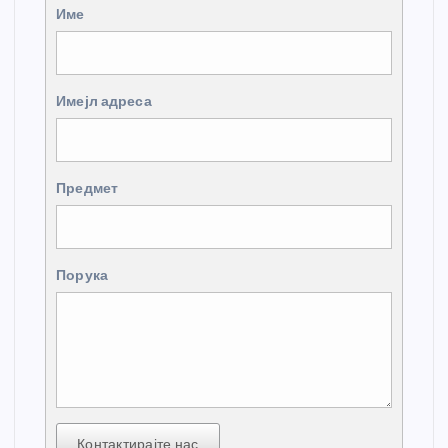
Име
Имејл адреса
Предмет
Порука
Контактирајте нас