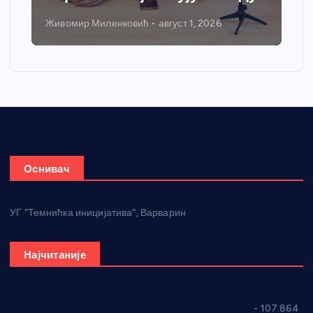
Живомир Миленковић
август 1, 2026
Оснивач
УГ “Темнићка иницијатива”, Варварин
Најчитаније
СНС: Осуда говора мржње и насиља над женама
- 107.864