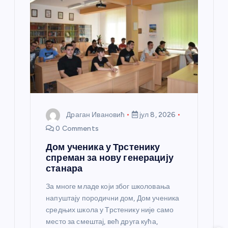
Драган Ивановић
јул 8, 2026
0 Comments
Дом ученика у Трстенику
спреман за нову генерацију
станара
За многе младе који због школовања
напуштају породични дом, Дом ученика
средњих школа у Трстенику није само
место за смештај, већ друга кућа,