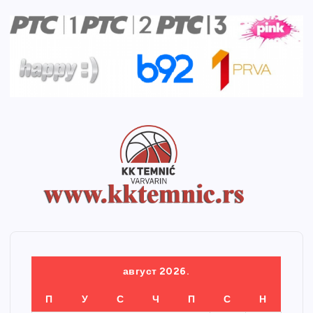
август 2026.
П
У
С
Ч
П
С
Н