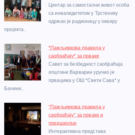
o
g
p
e
Центар за самостални живот особа
o
er
p
са инвалидитетом у Трстенику
одржао је радионицу у оквиру
k
пројекта…
"Пажљивкова правила у
саобраћају" за прваке
Савет за безбедност саобраћаја
општине Варварин уручио је
првацима у ОШ "Свети Сава" у
Бачини…
“Пажљивкова правила у
саобраћају” за прваке и
предшколце
Интерактивна представа