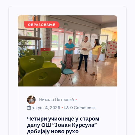
е
ч
ОБРАЗОВАЊЕ
л
а
н
к
а
Никола Петровић
август 4, 2026
0 Comments
Четири учионице у старом
делу ОШ “Јован Курсула”
добијају ново рухо