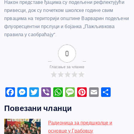
Након представе ђацима су подељени рефлектујући
привесци, док су почетком школске године свим
првацима на територији општине Варварин подељени
флуоресцентни прслуци и бојанка „Пажљивкова
правила у саобраћају“.
0
Гласање за чланке
F
M
T
Vi
W
M
Pi
E
S
a
e
w
b
h
e
nt
m
h
Повезани чланци
c
ss
itt
er
at
ss
er
ail
ar
e
e
er
s
a
e
e
Радионица за предшколце и
b
n
A
g
st
основце у Грабовцу