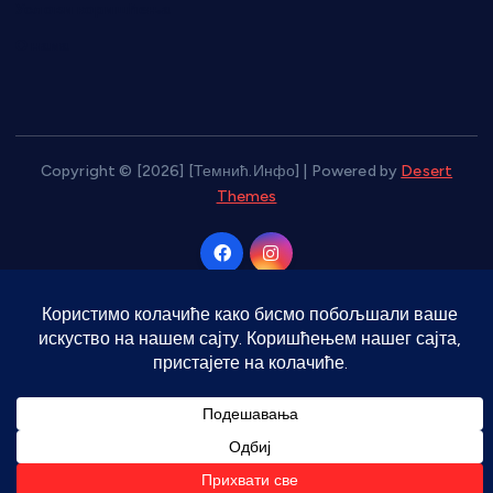
Услови коришћења
О нама
Copyright © [2026] [Темнић.Инфо] | Powered by
Desert
Themes
Врати на врх