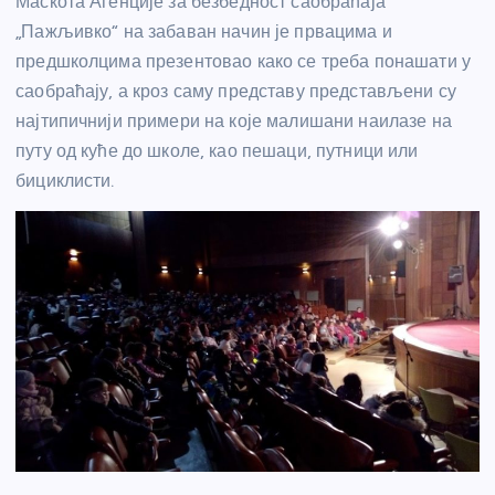
Маскота Агенције за безбедност саобраћаја
„Пажљивко“ на забаван начин је првацима и
предшколцима презентовао како се треба понашати у
саобраћају, а кроз саму представу представљени су
најтипичнији примери на које малишани наилазе на
путу од куће до школе, као пешаци, путници или
бициклисти.