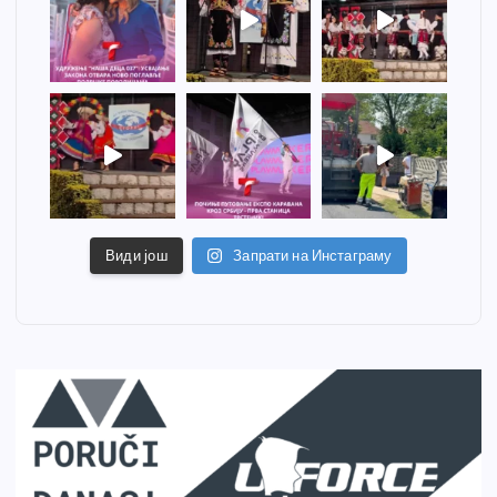
Види још
Запрати на Инстаграму