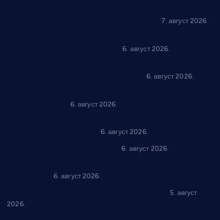
Општина Ћићевац наставља да подржава предузетнике:
10 нових субвенција за самозапошљавање
7. август 2026.
Вражогрнци чувају традицију: “Михољски сусрети села”
уз спортска надметања и забаву
6. август 2026.
Варварин подржао 25 нових предузетника: За
самозапошљавање по 380.000 динара
6. август 2026.
“Трстеник на Морави” од 10. до 16. августа: Богат програм
за све генерације
6. август 2026.
“Да се ради и гради по твом”: Трстеник улаже 4 милиона
динара у пројекте грађана
6. август 2026.
In memoriam: Тања Вилотијевић
6. август 2026.
Даница Петровић оживљава лик и дело Десанке
Максимовић
6. август 2026.
Александровац спреман за 61. “Жупску бербу”
5. август
2026.