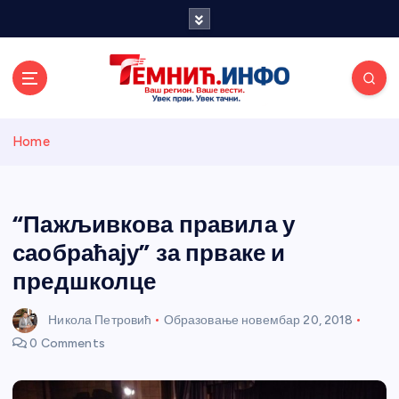
S
k
i
p
t
o
Темнићки
c
Home
o
n
информативн
t
e
“Пажљивкова правила у
и портал
n
саобраћају” за прваке и
t
предшколце
Никола Петровић
Образовање
новембар 20, 2018
0 Comments