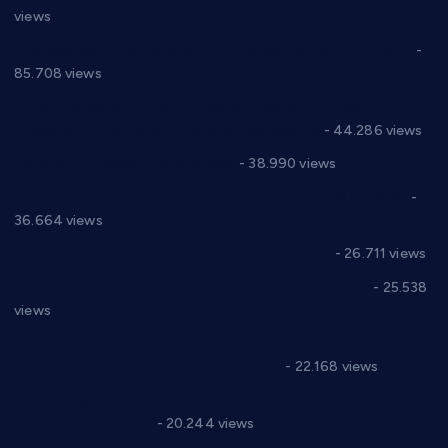
views
Планска искључења електричне енергије за 27.07.2022.
-
85.708 views
Горан Макрагић директор, Ђорђе Бајић спортски
директор новог прволигаша из Варварина
- 44.286 views
Цене на крушевачким пијацама
- 38.990 views
Планска искључења електричне енергије за 19.05.2021.
-
36.664 views
Реконструкција хотела “Плажа” у Варварину
- 26.711 views
Апел за помоћ породици Марковић из Варварина
- 25.538
views
Саопштење и демант Дома здравља “Др Властимир
Годић” на текст који кружи фејсбуком
- 22.168 views
Јелена Вујић-Обрадовић представник Александровца у
Парламенту Србије
- 20.244 views