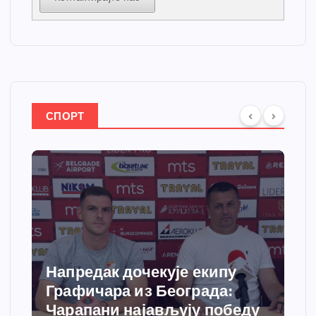
СПОРТ
Напредак дочекује екипу
Графичара из Београда:
Чарапани најављују победу