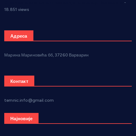
Откривена илегална штампарија новца код Варварина
-
18.851 views
Адреса
Марина Мариновића бб, 37260 Варварин
Контакт
temnic.info@gmail.com
Најновије