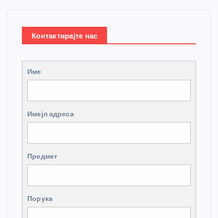
Контактирајте нас
Име
Имејл адреса
Предмет
Порука