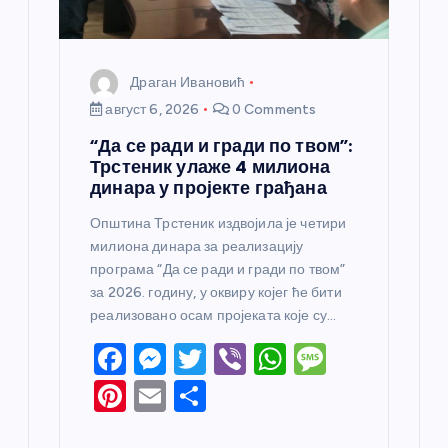
а
Драган Ивановић
август 6, 2026
0 Comments
“Да се ради и гради по твом”:
Трстеник улаже 4 милиона
динара у пројекте грађана
Општина Трстеник издвојила је четири
милиона динара за реализацију
програма “Да се ради и гради по твом”
за 2026. годину, у оквиру којег ће бити
реализовано осам пројеката које су…
F
M
T
Vi
W
M
a
e
w
b
h
e
Pi
E
S
c
ss
itt
er
at
ss
nt
m
h