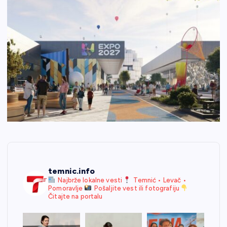
temnic.info
Najbrže lokalne vesti
Temnić • Levač •
Pomoravlje
Pošaljite vest ili fotografiju
Čitajte na portalu