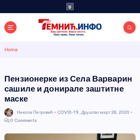
S
k
i
p
t
o
Темнићки
c
Home
o
n
информативн
t
e
Пензионерке из Села Варварин
и портал
n
сашиле и донирале заштитне
t
маске
Никола Петровић
COVID-19
,
Друштво
март 28, 2020
0 Comments