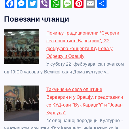
F
M
T
Vi
W
M
Pi
E
S
a
e
w
b
h
e
nt
m
h
Повезани чланци
c
ss
itt
er
at
ss
er
ail
ar
e
e
er
s
a
e
e
Почињу традиционални "Сусрети
b
n
A
g
st
села општине Варварин", 22.
o
g
p
e
фебруара концерти КУД-ова у
o
er
p
Обрежу и Орашју
У суботу 22. фебруара, са почетком
k
од 19:00 часова у Великој сали Дома културе у…
Такмичење села општине
Варварин и у Орашју, представили
се КУД-ови “Вук Караџић” и “Јован
Курсула”
"У овој нашој породици, Културно -
уметничком друштву "Вук Караџић", није важно ко је