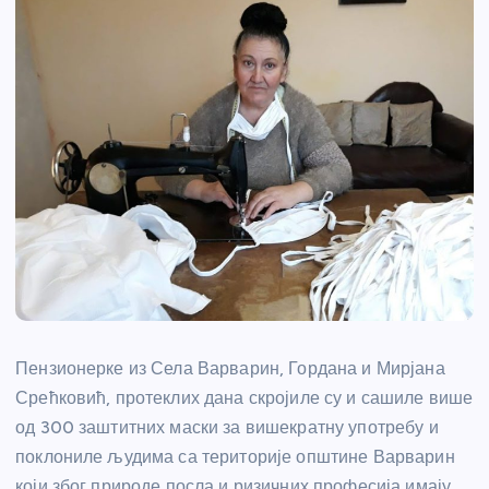
Пензионерке из Села Варварин, Гордана и Мирјана
Срећковић, протеклих дана скројиле су и сашиле више
од 300 заштитних маски за вишекратну употребу и
поклониле људима са територије општине Варварин
који због природе посла и ризичних професија имају