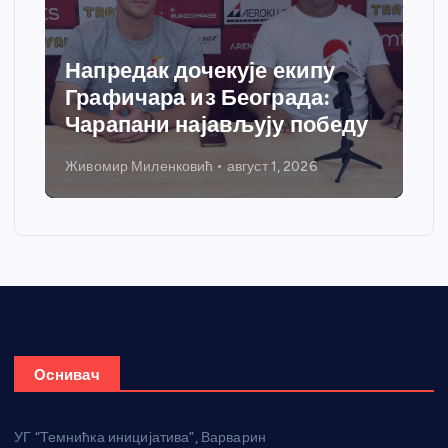
Напредак дочекује екипу
Графичара из Београда:
Чарапани најављују победу
Живомир Миленковић
август 1, 2026
Оснивач
УГ “Темнићка иницијатива”, Варварин