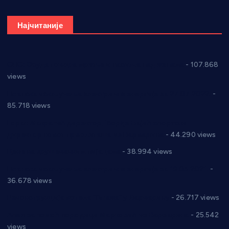
Најчитаније
СНС: Осуда говора мржње и насиља над женама
- 107.868
views
Планска искључења електричне енергије за 27.07.2022.
-
85.718 views
Горан Макрагић директор, Ђорђе Бајић спортски
директор новог прволигаша из Варварина
- 44.290 views
Цене на крушевачким пијацама
- 38.994 views
Планска искључења електричне енергије за 19.05.2021.
-
36.678 views
Реконструкција хотела “Плажа” у Варварину
- 26.717 views
Апел за помоћ породици Марковић из Варварина
- 25.542
views