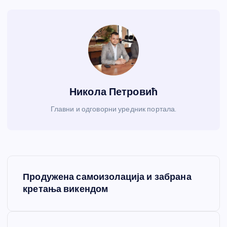
Никола Петровић
Главни и одговорни уредник портала.
К
Продужена самоизолација и забрана
р
кретања викендом
е