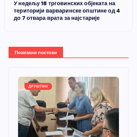
У недељу 18 трговинских објеката на
т
територији варваринске општине од 4
до 7 отвара врата за најстарије
а
њ
е
Повезани постови
ч
л
ДРУШТВО
а
н
к