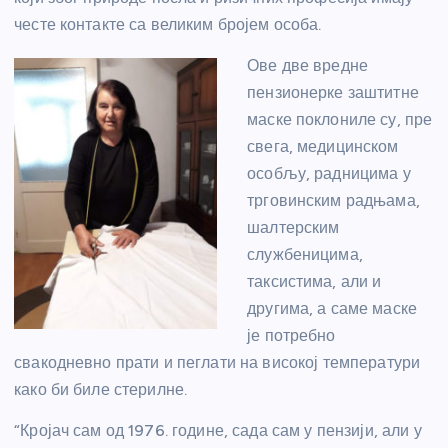
честе контакте са великим бројем особа.
Ове две вредне
пензионерке заштитне
маске поклониле су, пре
свега, медицинском
особљу, радницима у
трговинским радњама,
шалтерским
службеницима,
таксистима, али и
другима, а саме маске
је потребно
свакодневно прати и пеглати на високој температури
како би биле стерилне.
“Кројач сам од 1976. године, сада сам у пензији, али у