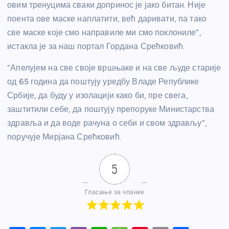
овим тренуцима сваки допринос је јако битан. Није
поента ове маске наплатити, већ даривати, па тако
све маске које смо направиле ми смо поклониле”,
истакла је за наш портал Гордана Срећковић.
“Апелујем на све своје вршњаке и на све људе старије
од 65 година да поштују уредбу Владе Републике
Србије, да буду у изолацији како би, пре свега,
заштитили себе, да поштују препоруке Министарства
здравља и да воде рачуна о себи и свом здрављу”,
поручује Мирјана Срећковић.
5
Гласање за чланке