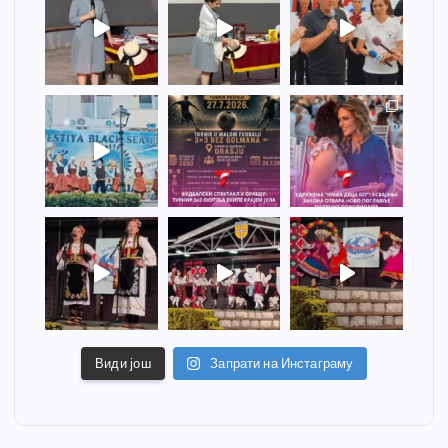
Види још
Запрати на Инстаграму