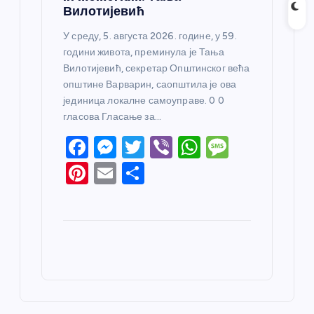
Вилотијевић
У среду, 5. августа 2026. године, у 59.
години живота, преминула је Тања
Вилотијевић, секретар Општинског већа
општине Варварин, саопштила је ова
јединица локалне самоуправе. 0 0
гласова Гласање за…
F
M
T
Vi
W
M
a
e
w
b
h
e
Pi
E
S
c
ss
itt
er
at
ss
nt
m
h
e
e
er
s
a
er
ail
ar
b
n
A
g
e
e
o
g
p
e
st
o
er
p
k