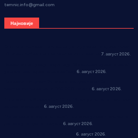
temnic.info@gmail.com
Најновије
Општина Ћићевац наставља да подржава предузетнике:
10 нових субвенција за самозапошљавање
7. август 2026.
Вражогрнци чувају традицију: “Михољски сусрети села”
уз спортска надметања и забаву
6. август 2026.
Варварин подржао 25 нових предузетника: За
самозапошљавање по 380.000 динара
6. август 2026.
“Трстеник на Морави” од 10. до 16. августа: Богат програм
за све генерације
6. август 2026.
“Да се ради и гради по твом”: Трстеник улаже 4 милиона
динара у пројекте грађана
6. август 2026.
In memoriam: Тања Вилотијевић
6. август 2026.