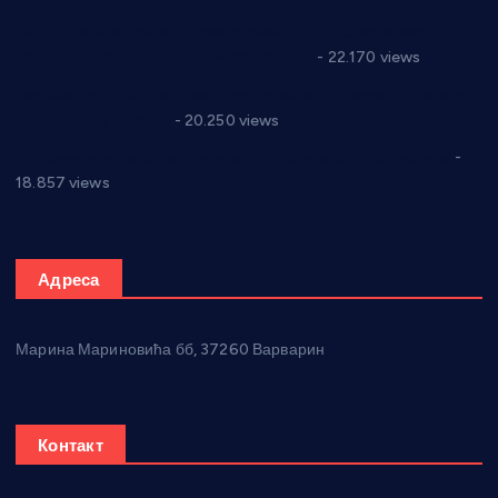
Саопштење и демант Дома здравља “Др Властимир
Годић” на текст који кружи фејсбуком
- 22.170 views
Јелена Вујић-Обрадовић представник Александровца у
Парламенту Србије
- 20.250 views
Откривена илегална штампарија новца код Варварина
-
18.857 views
Адреса
Марина Мариновића бб, 37260 Варварин
Контакт