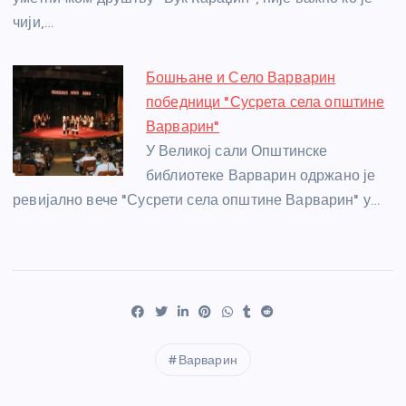
чији,…
Бошњане и Село Варварин
победници "Сусрета села општине
Варварин"
У Великој сали Општинске
библиотеке Варварин одржано је
ревијално вече "Сусрети села општине Варварин" у…
Варварин