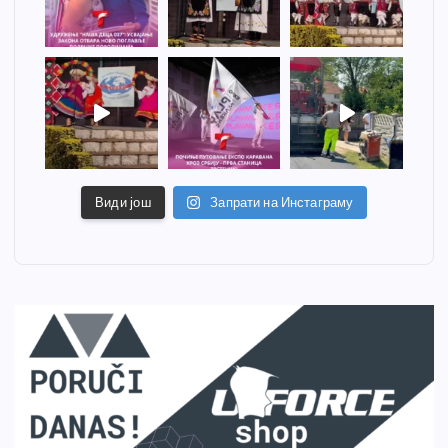
Види још
Запрати на Инстаграму