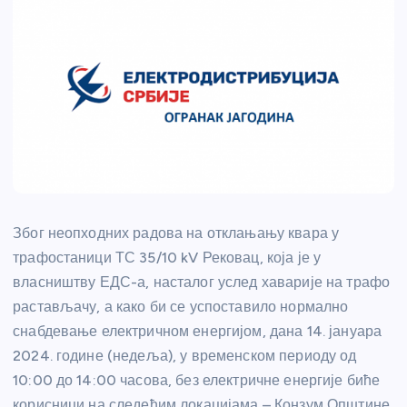
Због неопходних радова на отклањању квара у
трафостаници ТС 35/10 kV Рековац, која је у
власништву ЕДС-а, насталог услед хаварије на трафо
растављачу, а како би се успоставило нормално
снабдевање електричном енергијом, дана 14. јануара
2024. године (недеља), у временском периоду од
10:00 до 14:00 часова, без електричне енергије биће
корисници на следећим локацијама – Конзум Општине