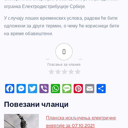
огранка Електродистрибуције Србије.
У случају лоших временских услова, радови ће бити
одложени за други термин, о чему ће корисници бити
на време обавештени.
0
Гласање за чланке
F
M
T
Vi
W
M
Pi
E
S
a
e
w
b
h
e
nt
m
h
Повезани чланци
c
ss
itt
er
at
ss
er
ail
ar
e
e
er
s
a
e
e
Планска искључења електричне
b
n
A
g
st
енергије за 07.10.2021