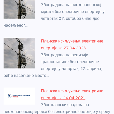
o
g
p
e
Због радова на нисконапонској
o
er
p
мрежи без електричне енергије у
четвртак 07. октобра биће део
k
насељеног…
Планска искључења електричне
енергије за 27.04.2023
Због радова на ревизији
трафостанице без електричне
енергије у четвртак, 27. априла,
биће насељено место…
Планска искључења електричне
енергије за 14.04.2021.
Због планских радова на
нисконапонској мрежи без електричне енергије у среду