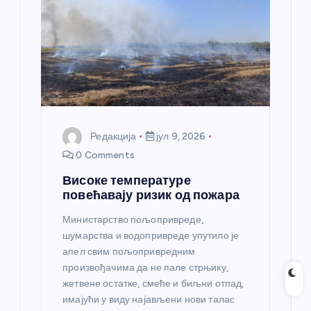
Редакција
јул 9, 2026
0 Comments
Високе температуре
повећавају ризик од пожара
Министарство пољопривреде,
шумарства и водопривреде упутило је
апел свим пољопривредним
произвођачима да не пале стрњику,
жетвене остатке, смеће и биљни отпад,
имајући у виду најављени нови талас