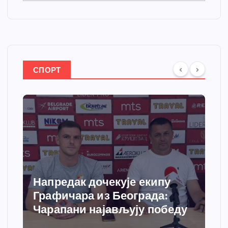
СПОРТ
Спортски центар “Ћићевац”
добија савремени систем
грејања