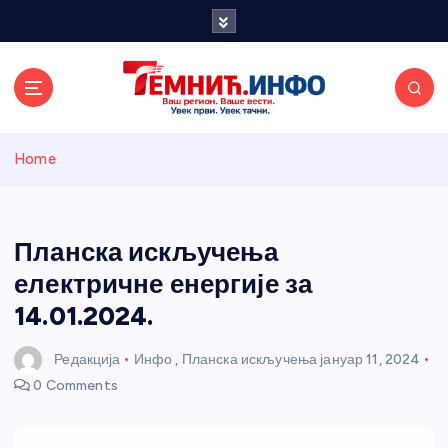
S
k
i
p
t
o
Темнићки
c
Home
o
n
информативн
t
e
Планска искључења
и портал
n
електричне енергије за
t
14.01.2024.
Редакција
Инфо
,
Планска искључења
јануар 11, 2024
0 Comments