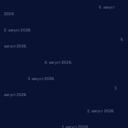
Александровац спреман за 61. “Жупску бербу”
5. август
2026.
Нова игралишта стижу у Бошњане, Доњи Катун и Парцане
5. август 2026.
У Ћићевцу одржана Конференција клубова Зоне “Запад”
5.
август 2026.
Четири учионице у старом делу ОШ “Јован Курсула”
добијају ново рухо
4. август 2026.
Књижевност, музика, спорт и уметност током августа у
Варварину
3. август 2026.
Трстеничанин освојио јубиларни циклус “Слагалице”
3.
август 2026.
Делегација Крушевца на прослави Дана Липецка у Русији:
Унапређење сарадње у свим областима
2. август 2026.
Напредак дочекује екипу Графичара из Београда:
Чарапани најављују победу
1. август 2026.