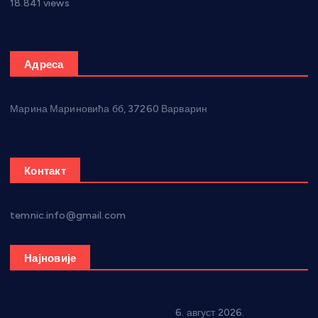
18.841 views
Адреса
Марина Мариновића бб, 37260 Варварин
Контакт
temnic.info@gmail.com
Најновије
In memoriam: Тања Вилотијевић
6. август 2026.