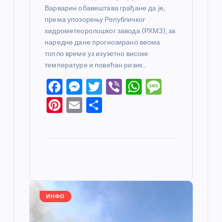
Варварин обавештава грађане да је,
према упозорењу Републичког
хидрометеоролошког завода (РХМЗ), за
наредне дане прогнозирано веома
топло време уз изузетно високе
температуре и повећан ризик…
F
M
T
Vi
W
M
a
e
w
b
h
e
Pi
E
S
c
ss
itt
er
at
ss
nt
m
h
e
e
er
s
a
er
ail
ar
b
n
A
g
e
e
o
g
p
e
st
o
er
p
k
ИНФО