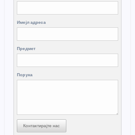
Имејл адреса
Предмет
Порука
Контактирајте нас