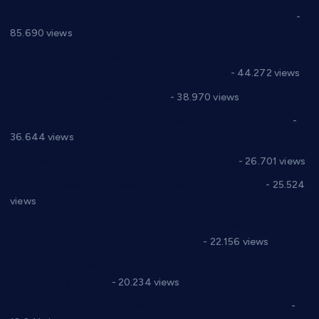
Планска искључења електричне енергије за 27.07.2022.
-
85.690 views
Горан Макрагић директор, Ђорђе Бајић спортски
директор новог прволигаша из Варварина
- 44.272 views
Цене на крушевачким пијацама
- 38.970 views
Планска искључења електричне енергије за 19.05.2021.
-
36.644 views
Реконструкција хотела “Плажа” у Варварину
- 26.701 views
Апел за помоћ породици Марковић из Варварина
- 25.524
views
Саопштење и демант Дома здравља “Др Властимир
Годић” на текст који кружи фејсбуком
- 22.156 views
Јелена Вујић-Обрадовић представник Александровца у
Парламенту Србије
- 20.234 views
Откривена илегална штампарија новца код Варварина
-