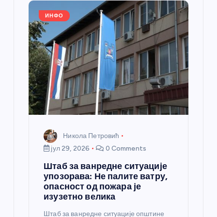
л
ИНФО
а
н
к
а
Никола Петровић
јул 29, 2026
0 Comments
Штаб за ванредне ситуације
упозорава: Не палите ватру,
опасност од пожара је
изузетно велика
Штаб за ванредне ситуације општине