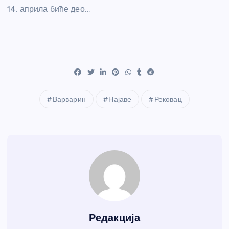
14. априла биће део…
Варварин
Најаве
Рековац
Редакција