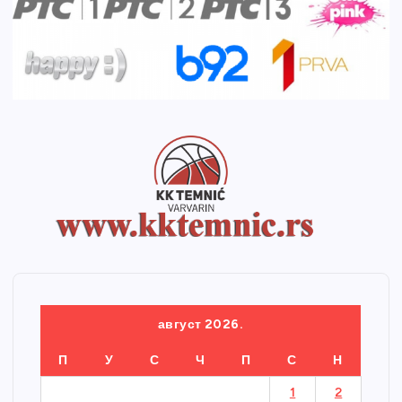
август 2026.
П
У
С
Ч
П
С
Н
1
2