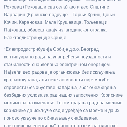
Рековац (Рековац и сва села) као и део Општине
Варварин (Крчинско подручје – Горњи Крчин, Доњи
Крчин, Карановац, Мала Крушевица, Тољевац и
Пајковац), обавештавају из јагодинског огранка
Електродистрибуције Србије.
“Електродистрибуција Србије д.о.о. Београд
континуирано ради на унапређењу поузданости и
стабилности снабдевања електричном енергијом.
Највећи део радова је организован без искључења
крајњих купаца, али неке активности није могуће
спровести без обуставе напајања, због обезбеђења
безбедних услова за рад наших запослених. Кориснике
молимо за разумевање. Током трајања радова молимо
кориснике да искључе своје уређаје са мреже и да их
поново укључе по обнављању снабдевања
електричном енергијом”, саопштено је из јагодинског