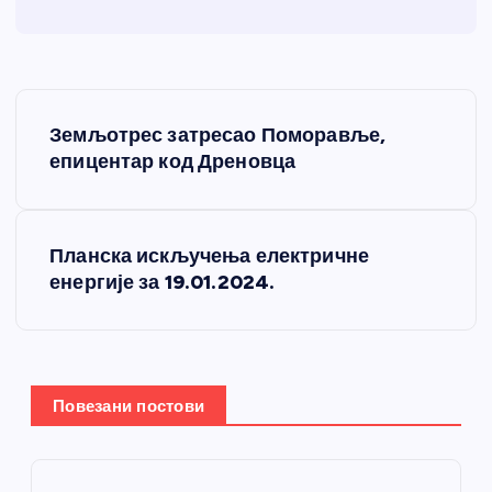
К
Земљотрес затресао Поморавље,
р
епицентар код Дреновца
е
Планска искључења електричне
т
енергије за 19.01.2024.
а
њ
Повезани постови
е
ч