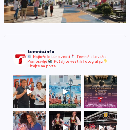
temnic.info
Najbrže lokalne vesti
Temnić • Levač •
Pomoravlje
Pošaljite vest ili fotografiju
Čitajte na portalu