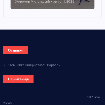
Никола Петровић
јул 31, 2026
Оснивач
УГ “Темнићка иницијатива”, Варварин
Најчитаније
СНС: Осуда говора мржње и насиља над женама
- 107.854
views