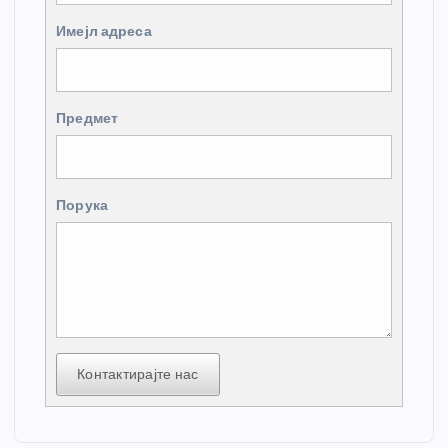
Имејл адреса
Предмет
Порука
Контактирајте нас