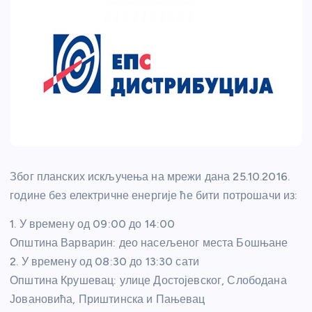
Због планских искључења на мрежи дана 25.10.2016.
године без електричне енергије ће бити потрошачи из:
1. У времену од 09:00 до 14:00
Општина Варварин: део насељеног места Бошњане
2. У времену од 08:30 до 13:30 сати
Општина Крушевац: улице Достојевског, Слободана
Јовановића, Приштинска и Пањевац