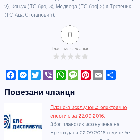
2), Коњух (ТС број 3), Медвеђа (ТС број 2) и Трстеник
(ТС Аца Стојановић).
0
Гласање за чланке
F
M
T
Vi
W
M
Pi
E
S
a
e
w
b
h
e
nt
m
h
Повезани чланци
c
ss
itt
er
at
ss
er
ail
ar
e
e
er
s
a
e
e
Планска искључења електричне
b
n
A
g
st
енергије за 22.09.2016.
o
g
p
e
Због планских искључења на
o
er
p
мрежи дана 22.09.2016 године без