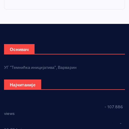
Оснивач
УГ “Темнићка иницијатива”, Варварин
Најчитаније
СНС: Осуда говора мржње и насиља над женама
- 107.886
views
Планска искључења електричне енергије за 27.07.2022.
-