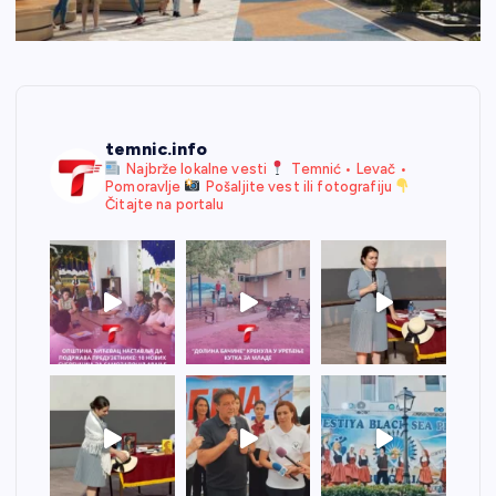
temnic.info
Najbrže lokalne vesti
Temnić • Levač •
Pomoravlje
Pošaljite vest ili fotografiju
Čitajte na portalu