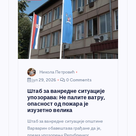
л
а
н
к
а
Никола Петровић
јул 29, 2026
0 Comments
Штаб за ванредне ситуације
упозорава: Не палите ватру,
опасност од пожара је
изузетно велика
Штаб за ванредне ситуације општине
Варварин обавештава грађане да је,
према упозорењу Републичког