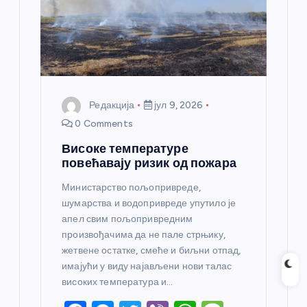
Редакција
јул 9, 2026
0 Comments
Високе температуре
повећавају ризик од пожара
Министарство пољопривреде,
шумарства и водопривреде упутило је
апел свим пољопривредним
произвођачима да не пале стрњику,
жетвене остатке, смеће и биљни отпад,
имајући у виду најављени нови талас
високих температура и…