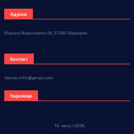
Адреса
Марина Мариновића бб, 37260 Варварин
Контакт
temnic.info@gmail.com
Најновије
Рок звуци крај средњовековне тврђаве: “Riff” бенд 15.
августа у Град Сталаћу
10. август 2026.