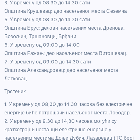
3. У времену од 08:30 до 14:30 сати
Општина Крушевац: део насељеног места Сеземча
5. У времену од 08:30 до 14:30 сати
Општина Брус: делови насељених места Дренова,
Бозољин, Тршановци, Брђани
6. У времену од 09:00 до 14:00
Општина Ражањ: део насељеног места Витошевац.
7. У времену од 09:00 до 14:30 сати
Општина Александровац: део насељеног места
Латковац.
Трстеник:
1. У времену од 08,30 до 14,30 часова без електричне
енергије биће потрошачи насељеног места Лободер.
2. У времену од 8,30 до 14,30 часова могући су
краткотрајни нестанци електричне енергије у
насељеним местима Доњи Дубич, Лазаревац (ТС број