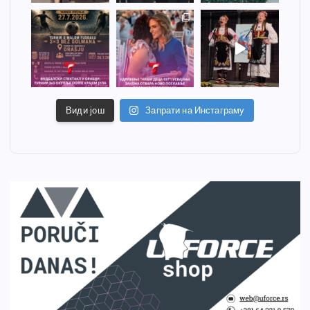
Види још
Запрати на Инстаграму