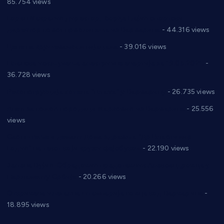
85.754 views
Горан Макрагић директор, Ђорђе Бајић спортски
директор новог прволигаша из Варварина
- 44.316 views
Цене на крушевачким пијацама
- 39.016 views
Планска искључења електричне енергије за 19.05.2021.
-
36.728 views
Реконструкција хотела “Плажа” у Варварину
- 26.735 views
Апел за помоћ породици Марковић из Варварина
- 25.556
views
Саопштење и демант Дома здравља “Др Властимир
Годић” на текст који кружи фејсбуком
- 22.190 views
Јелена Вујић-Обрадовић представник Александровца у
Парламенту Србије
- 20.266 views
Откривена илегална штампарија новца код Варварина
-
18.895 views