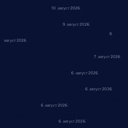
Спрема се рок спектакл у Варварину: “Трећа смена” 14.
августа у центру града
10. август 2026.
Вече за памћење у Брусу: “Trio Maracto” одушевио
публику на Градском базену
9. август 2026.
“Долина Бачине” кренула у уређење кутка за младе
8.
август 2026.
Општина Ћићевац наставља да подржава предузетнике:
10 нових субвенција за самозапошљавање
7. август 2026.
Вражогрнци чувају традицију: “Михољски сусрети села”
уз спортска надметања и забаву
6. август 2026.
Варварин подржао 25 нових предузетника: За
самозапошљавање по 380.000 динара
6. август 2026.
“Трстеник на Морави” од 10. до 16. августа: Богат програм
за све генерације
6. август 2026.
“Да се ради и гради по твом”: Трстеник улаже 4 милиона
динара у пројекте грађана
6. август 2026.