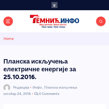
S
k
i
p
t
o
Темнићки
c
Home
o
n
информативн
t
e
Планска искључења
и портал
n
електричне енергије за
t
25.10.2016.
Редакција
Инфо
,
Планска искључења
октобар 24, 2016
0 Comments