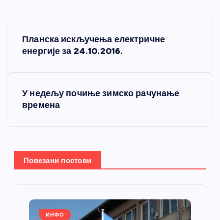
К
Планска искључења електричне
р
енергије за 24.10.2016.
е
У недељу почиње зимско рачунање
т
времена
а
њ
Повезани постови
е
ч
ИНФО