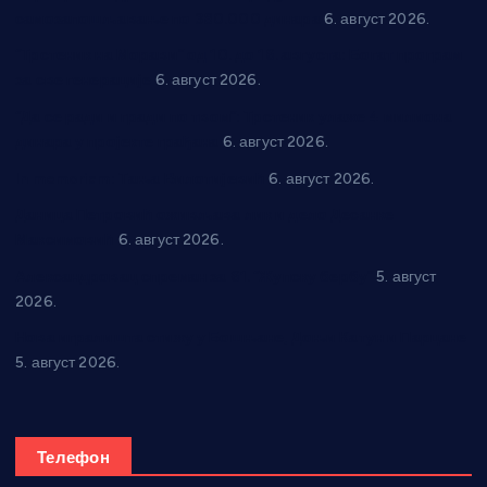
самозапошљавање по 380.000 динара
6. август 2026.
“Трстеник на Морави” од 10. до 16. августа: Богат програм
за све генерације
6. август 2026.
“Да се ради и гради по твом”: Трстеник улаже 4 милиона
динара у пројекте грађана
6. август 2026.
In memoriam: Тања Вилотијевић
6. август 2026.
Даница Петровић оживљава лик и дело Десанке
Максимовић
6. август 2026.
Александровац спреман за 61. “Жупску бербу”
5. август
2026.
Нова игралишта стижу у Бошњане, Доњи Катун и Парцане
5. август 2026.
Телефон