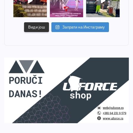
Види још
Запрати на Инстаграму