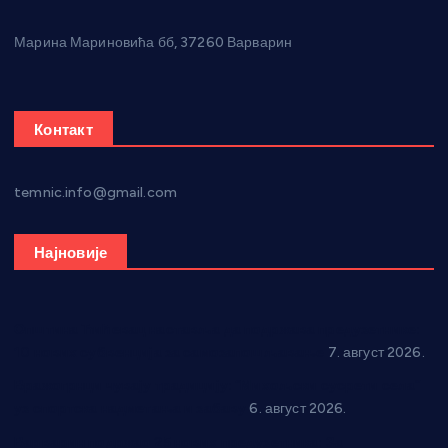
Марина Мариновића бб, 37260 Варварин
Контакт
temnic.info@gmail.com
Најновије
Општина Ћићевац наставља да подржава предузетнике:
10 нових субвенција за самозапошљавање
7. август 2026.
Вражогрнци чувају традицију: “Михољски сусрети села”
уз спортска надметања и забаву
6. август 2026.
Варварин подржао 25 нових предузетника: За