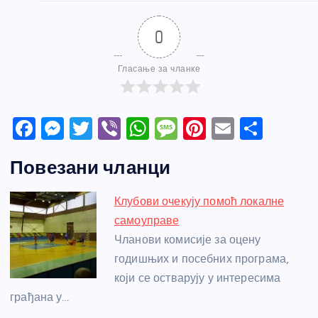
0
Гласање за чланке
F
M
T
Vi
W
M
Pi
E
S
a
e
w
b
h
e
nt
m
h
Повезани чланци
c
ss
itt
er
at
ss
er
ail
ar
e
e
er
s
a
e
e
Клубови очекују помоћ локалне
b
n
A
g
st
самоуправе
o
g
p
e
Чланови комисије за оцену
o
er
p
годишњих и посебних програма,
који се остварују у интересима
k
грађана у…