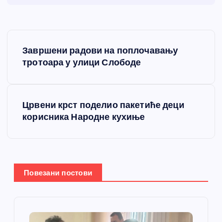
К
Завршени радови на поплочавању
р
тротоара у улици Слободе
е
Црвени крст поделио пакетиће деци
т
корисника Народне кухиње
а
њ
Повезани постови
е
ч