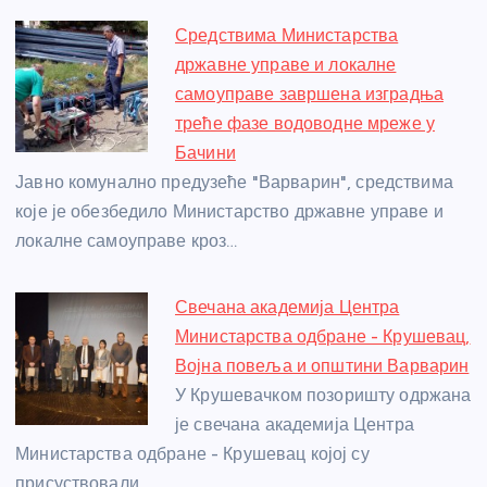
Средствима Министарства
државне управе и локалне
самоуправе завршена изградња
треће фазе водоводне мреже у
Бачини
Јавно комунално предузеће "Варварин", средствима
које је обезбедило Министарство државне управе и
локалне самоуправе кроз…
Свечана академија Центра
Министарства одбране - Крушевац,
Војна повеља и општини Варварин
У Крушевачком позоришту одржана
је свечана академија Центра
Министарства одбране - Крушевац којој су
присуствовали…