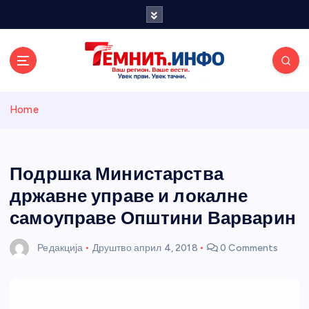
S
k
i
p
t
o
Темнићки
c
Home
o
n
информативн
t
e
Подршка Министарства
и портал
n
државне управе и локалне
t
самоуправе Општини Варварин
Редакција
Друштво
април 4, 2018
0 Comments