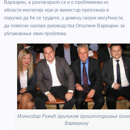
Варварин, а разговарало се и о проблемима из
области екологије које је министар препознао и
поручио да ће се трудити, у домену својих могућности,
да помогне напоре руководства Општине Варварин за
ублажавање ових проблема.
Министар Ружић приликом прошлогодишње пос
Варварину