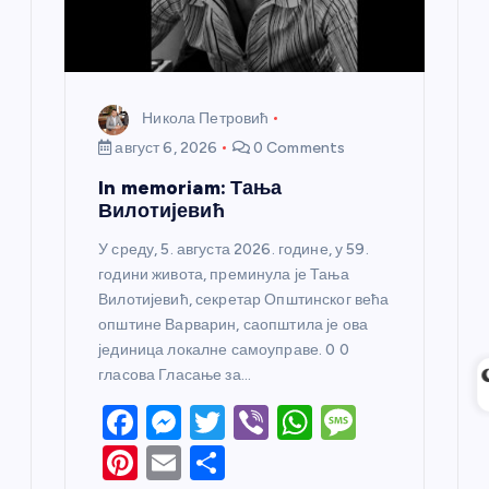
Никола Петровић
август 6, 2026
0 Comments
In memoriam: Тања
Вилотијевић
У среду, 5. августа 2026. године, у 59.
години живота, преминула је Тања
Вилотијевић, секретар Општинског већа
општине Варварин, саопштила је ова
јединица локалне самоуправе. 0 0
гласова Гласање за…
F
M
T
Vi
W
M
a
e
w
b
h
e
Pi
E
S