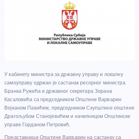
У кабинету министра за државну управу и локалну
самоуправу одржан је састанак ресорног министра
Бранка Ружића и државног секретара Зорана
Касаловића са председником Општине Варварин
Војканом Павићем, председником Скупштине општине
Драгољубом Станојевићем и начелницом Општинске
управе Горданом Петровић.
Представници Општине Варварин на састанку са