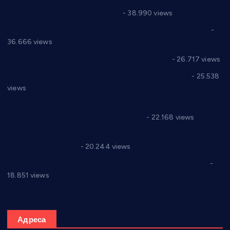
Цене на крушевачким пијацама
- 38.990 views
Планска искључења електричне енергије за 19.05.2021.
-
36.666 views
Реконструкција хотела “Плажа” у Варварину
- 26.717 views
Апел за помоћ породици Марковић из Варварина
- 25.538
views
Саопштење и демант Дома здравља “Др Властимир
Годић” на текст који кружи фејсбуком
- 22.168 views
Јелена Вујић-Обрадовић представник Александровца у
Парламенту Србије
- 20.244 views
Откривена илегална штампарија новца код Варварина
-
18.851 views
Адреса