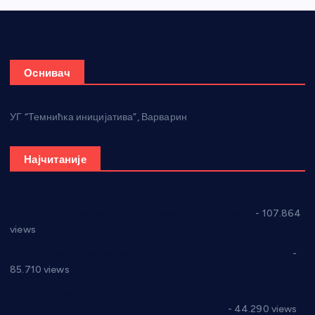
Оснивач
УГ “Темнићка иницијатива”, Варварин
Најчитаније
СНС: Осуда говора мржње и насиља над женама
- 107.864
views
Планска искључења електричне енергије за 27.07.2022.
-
85.710 views
Горан Макрагић директор, Ђорђе Бајић спортски
директор новог прволигаша из Варварина
- 44.290 views