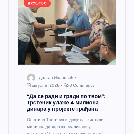
л
ДРУШТВО
а
н
к
а
Драган Ивановић
август 6, 2026
0 Comments
“Да се ради и гради по твом”:
Трстеник улаже 4 милиона
динара у пројекте грађана
Општина Трстеник издвојила је четири
милиона динара за реализацију
програма “Да се ради и гради по твом”