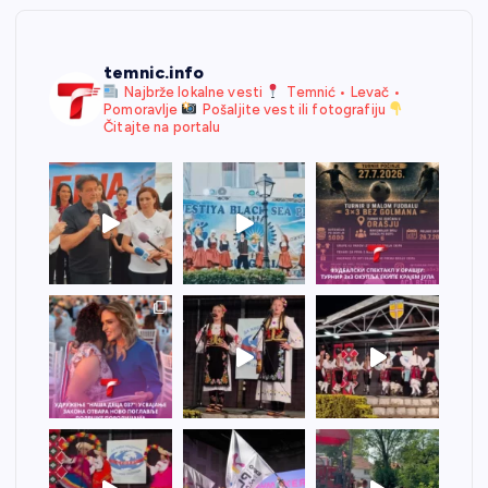
temnic.info
Najbrže lokalne vesti
Temnić • Levač •
Pomoravlje
Pošaljite vest ili fotografiju
Čitajte na portalu