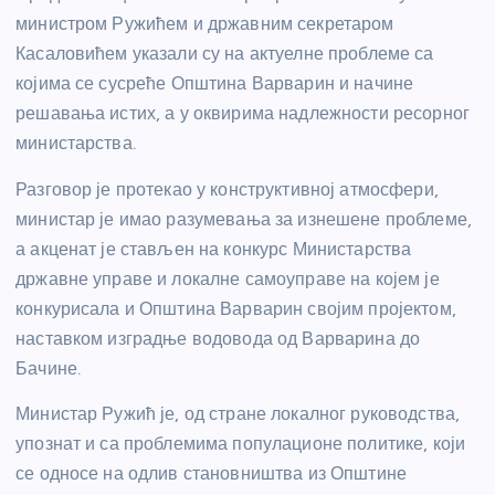
министром Ружићем и државним секретаром
Касаловићем указали су на актуелне проблеме са
којима се сусреће Општина Варварин и начине
решавања истих, а у оквирима надлежности ресорног
министарства.
Разговор је протекао у конструктивној атмосфери,
министар је имао разумевања за изнешене проблеме,
а акценат је стављен на конкурс Министарства
државне управе и локалне самоуправе на којем је
конкурисала и Општина Варварин својим пројектом,
наставком изградње водовода од Варварина до
Бачине.
Министар Ружић је, од стране локалног руководства,
упознат и са проблемима популационе политике, који
се односе на одлив становништва из Општине