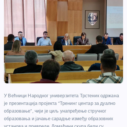
У Већници Народног универзитета Трстеник одржана
је презентација пројекта “Тренинг центар за дуално
образовање”, чији је циљ унапређење стручног
образовања и јачање сарадње између образовних
установа и привреде. Домаћини скупа били су