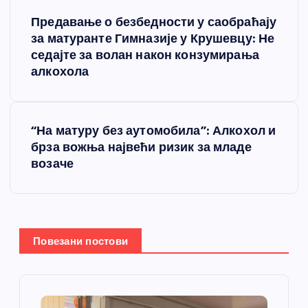
К
Предавање о безбедности у саобраћају
р
за матуранте Гимназије у Крушевцу: Не
седајте за волан након конзумирања
е
алкохола
т
“На матуру без аутомобила”: Алкохол и
а
брза вожња највећи ризик за младе
возаче
њ
е
ч
Повезани постови
л