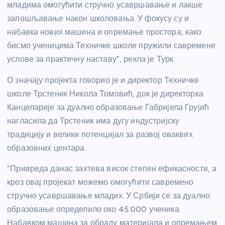
младима омогућити стручно усавршавање и лакше
запошљавање након школовања. У фокусу су и
набавка нових машина и опремање простора, како
бисмо ученицима Техничке школе пружили савремене
услове за практичну наставу”, рекла је Турк.
О значају пројекта говорио је и директор Техничке
школе Трстеник Никола Томовић, док је директорка
Канцеларије за дуално образовање Габријела Грујић
нагласила да Трстеник има дугу индустријску
традицију и велики потенцијал за развој оваквих
образовних центара.
“Привреда данас захтева висок степен ефикасности, а
кроз овај пројекат можемо омогућити савремено
стручно усавршавање младих. У Србији се за дуално
образовање определило око 45.000 ученика.
Набавком машина за обраду материјала и опремањем