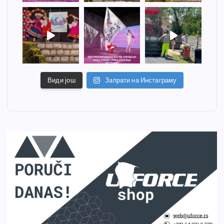
Види још
Запрати на Инстаграму