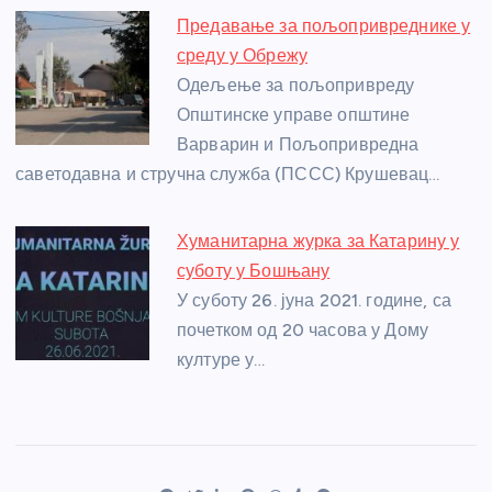
Предавање за пољопривреднике у
среду у Обрежу
Одељење за пољопривреду
Општинске управе општине
Варварин и Пољопривредна
саветодавна и стручна служба (ПССС) Крушевац…
Хуманитарна журка за Катарину у
суботу у Бошњану
У суботу 26. јуна 2021. године, са
почетком од 20 часова у Дому
културе у…