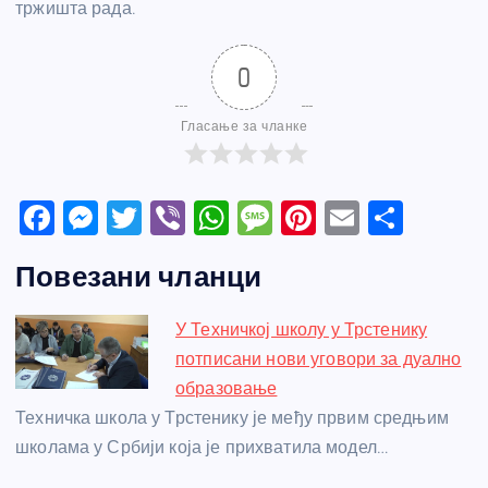
тржишта рада.
0
Гласање за чланке
F
M
T
Vi
W
M
Pi
E
S
a
e
w
b
h
e
nt
m
h
Повезани чланци
c
ss
itt
er
at
ss
er
ail
ar
e
e
er
s
a
e
e
У Техничкој школу у Трстенику
b
n
A
g
st
потписани нови уговори за дуално
o
g
p
e
образовање
o
er
p
Техничка школа у Трстенику је међу првим средњим
школама у Србији која је прихватила модел…
k