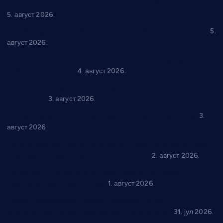
Нова игралишта стижу у Бошњане, Доњи Катун и Парцане
5. август 2026.
У Ћићевцу одржана Конференција клубова Зоне “Запад”
5.
август 2026.
Четири учионице у старом делу ОШ “Јован Курсула”
добијају ново рухо
4. август 2026.
Књижевност, музика, спорт и уметност током августа у
Варварину
3. август 2026.
Трстеничанин освојио јубиларни циклус “Слагалице”
3.
август 2026.
Делегација Крушевца на прослави Дана Липецка у Русији:
Унапређење сарадње у свим областима
2. август 2026.
Напредак дочекује екипу Графичара из Београда:
Чарапани најављују победу
1. август 2026.
Ражањ промовисао домаћу производњу на
традиционалној манифестацији “Дани купине”
31. јул 2026.