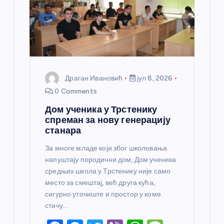
Драган Ивановић
јул 8, 2026
0 Comments
Дом ученика у Трстенику
спреман за нову генерацију
станара
За многе младе који због школовања
напуштају породични дом, Дом ученика
средњих школа у Трстенику није само
место за смештај, већ друга кућа,
сигурно уточиште и простор у коме
стичу…