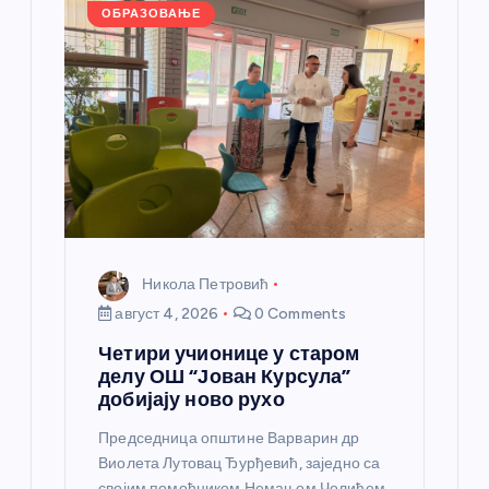
а
ОБРАЗОВАЊЕ
н
к
а
Никола Петровић
август 4, 2026
0 Comments
Четири учионице у старом
делу ОШ “Јован Курсула”
добијају ново рухо
Председница општине Варварин др
Виолета Лутовац Ђурђевић, заједно са
својим помоћником Немањом Чолићем,