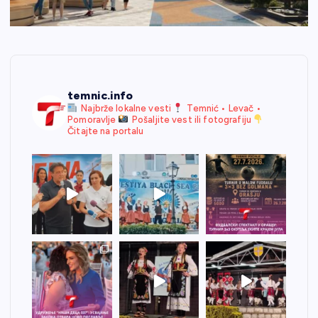
temnic.info
Najbrže lokalne vesti
Temnić • Levač •
Pomoravlje
Pošaljite vest ili fotografiju
Čitajte na portalu