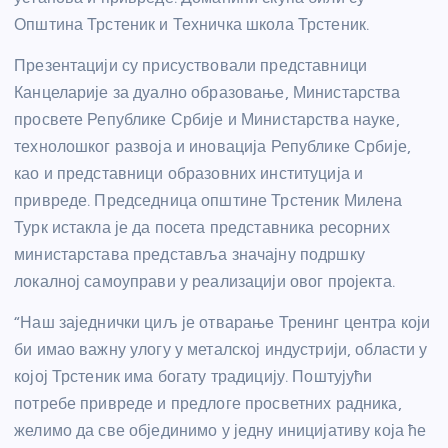
Општина Трстеник и Техничка школа Трстеник.
Презентацији су присуствовали представници
Канцеларије за дуално образовање, Министарства
просвете Републике Србије и Министарства науке,
технолошког развоја и иновација Републике Србије,
као и представници образовних институција и
привреде. Председница општине Трстеник Милена
Турк истакла је да посета представника ресорних
министарстава представља значајну подршку
локалној самоуправи у реализацији овог пројекта.
“Наш заједнички циљ је отварање Тренинг центра који
би имао важну улогу у металској индустрији, области у
којој Трстеник има богату традицију. Поштујући
потребе привреде и предлоге просветних радника,
желимо да све објединимо у једну иницијативу која ће