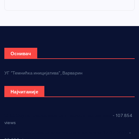
Оснивач
УГ “Темнићка иницијатива”, Варварин
Најчитаније
СНС: Осуда говора мржње и насиља над женама
- 107.854
views
Планска искључења електричне енергије за 27.07.2022.
-