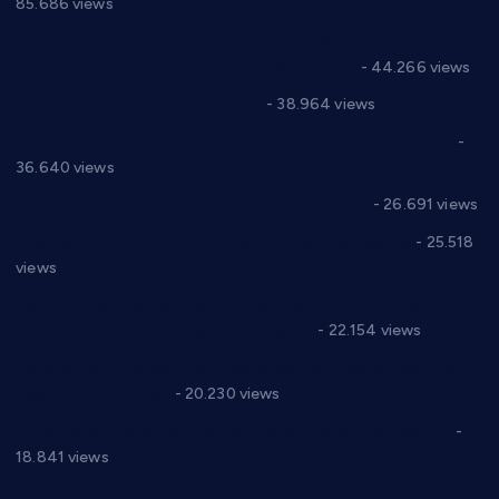
85.686 views
Горан Макрагић директор, Ђорђе Бајић спортски
директор новог прволигаша из Варварина
- 44.266 views
Цене на крушевачким пијацама
- 38.964 views
Планска искључења електричне енергије за 19.05.2021.
-
36.640 views
Реконструкција хотела “Плажа” у Варварину
- 26.691 views
Апел за помоћ породици Марковић из Варварина
- 25.518
views
Саопштење и демант Дома здравља “Др Властимир
Годић” на текст који кружи фејсбуком
- 22.154 views
Јелена Вујић-Обрадовић представник Александровца у
Парламенту Србије
- 20.230 views
Откривена илегална штампарија новца код Варварина
-
18.841 views