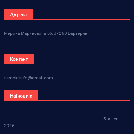
Адреса
Марина Мариновића бб, 37260 Варварин
Контакт
temnic.info@gmail.com
Најновије
Александровац спреман за 61. “Жупску бербу”
5. август
2026.