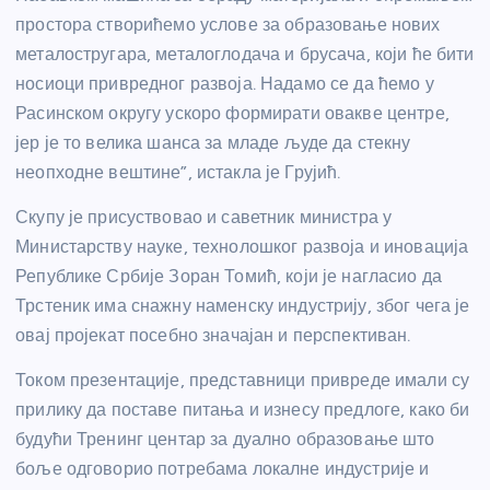
простора створићемо услове за образовање нових
металостругара, металоглодача и брусача, који ће бити
носиоци привредног развоја. Надамо се да ћемо у
Расинском округу ускоро формирати овакве центре,
јер је то велика шанса за младе људе да стекну
неопходне вештине”, истакла је Грујић.
Скупу је присуствовао и саветник министра у
Министарству науке, технолошког развоја и иновација
Републике Србије Зоран Томић, који је нагласио да
Трстеник има снажну наменску индустрију, због чега је
овај пројекат посебно значајан и перспективан.
Током презентације, представници привреде имали су
прилику да поставе питања и изнесу предлоге, како би
будући Тренинг центар за дуално образовање што
боље одговорио потребама локалне индустрије и