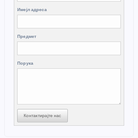
Имејл адреса
Предмет
Порука
Контактирајте нас