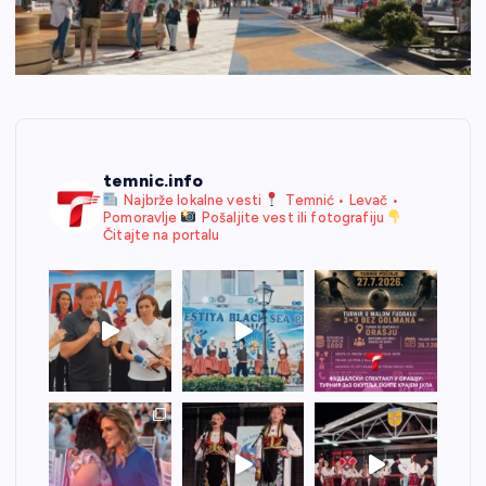
temnic.info
Najbrže lokalne vesti
Temnić • Levač •
Pomoravlje
Pošaljite vest ili fotografiju
Čitajte na portalu