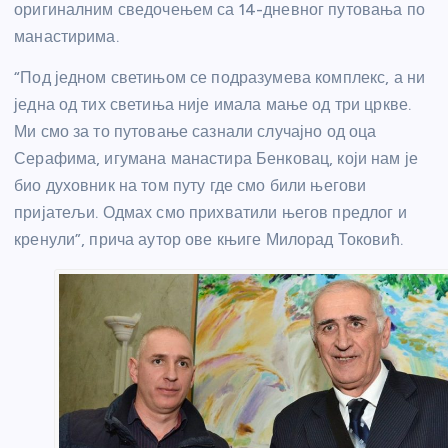
оригиналним сведочењем са 14-дневног путовања по
манастирима.
“Под једном светињом се подразумева комплекс, а ни
једна од тих светиња није имала мање од три цркве.
Ми смо за то путовање сазнали случајно од оца
Серафима, игумана манастира Бенковац, који нам је
био духовник на том путу где смо били његови
пријатељи. Одмах смо прихватили његов предлог и
кренули”, прича аутор ове књиге Милорад Токовић.