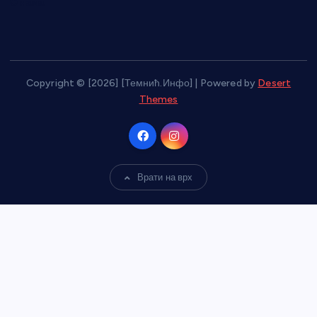
О нама
Copyright © [2026] [Темнић.Инфо] | Powered by
Desert
Themes
Врати на врх