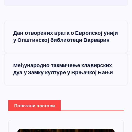
К
Дан отворених врата о Европској унији
р
у Општинској библиотеци Варварин
е
Међународно такмичење клавирских
т
дуа у Замку културе у Врњачкој Бањи
а
њ
Повезани постови
е
ч