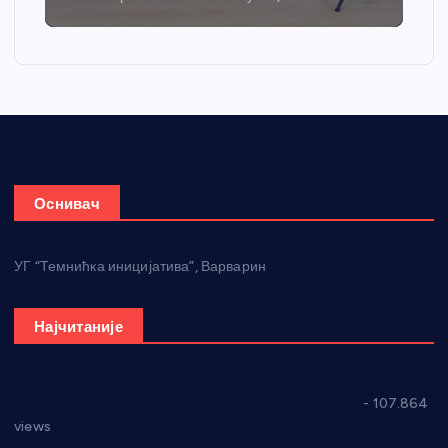
Оснивач
УГ “Темнићка иницијатива”, Варварин
Најчитаније
СНС: Осуда говора мржње и насиља над женама
- 107.864
views