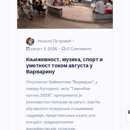
Никола Петровић
август 3, 2026
0 Comments
Књижевност, музика, спорт и
уметност током августа у
Варварину
Општинска библиотека “Варварин”, у
оквиру Културног лета “Темнићки
натпис 2026”, припремила је
разноврстан програм за август, који ће
обухватити позоришне и књижевне
садржаје, представљање књиге, рок
концерт, традиционалне
манифестације, спортске…