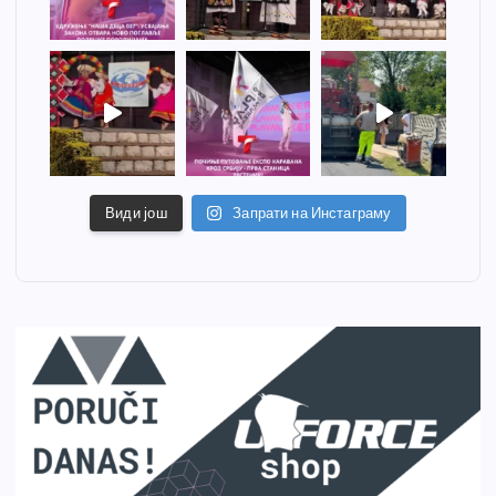
Види још
Запрати на Инстаграму