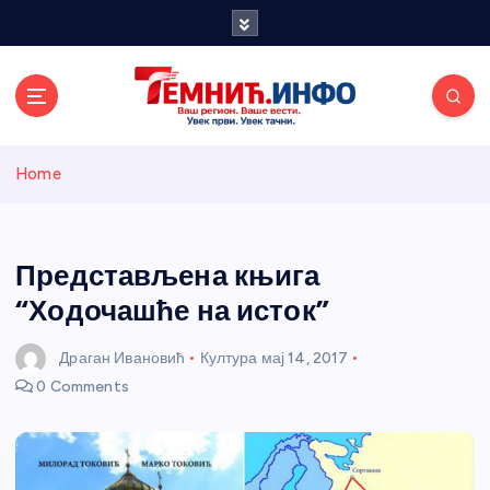
S
k
i
p
t
o
Темнићки
c
Home
o
n
информативн
t
e
Представљена књига
и портал
n
“Ходочашће на исток”
t
Драган Ивановић
Култура
мај 14, 2017
0 Comments