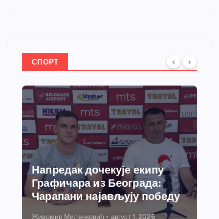
СПОРТ
Напредак дочекује екипу
Графичара из Београда:
Чарапани најављују победу
Живомир Миленковић
август 1, 2026