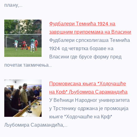
k
плану,…
Фудбалери Темнића 1924 на
завршним припремама на Власини
Фудбалери српсколигаша Темнића
1924 од четвртка бораве на
Власини где брусе форму пред
почетак такмичења…
Промовисана књига "Ходочашће
на Крф" Љубомира Сарамандића
У Већници Народног универзитета
у Трстенику одржана је промоција
књиге "Ходочашће на Крф"
Љубомира Сарамандића,…