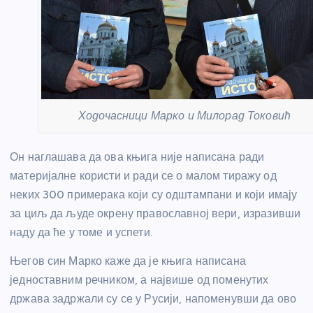
Ходочасници Марко и Милорад Токовић
Он наглашава да ова књига није написана ради
материјалне користи и ради се о малом тиражу од
неких 300 примерака који су одштампани и који имају
за циљ да људе окрену православној вери, изразивши
наду да ће у томе и успети.
Његов син Марко каже да је књига написана
једноставним речником, а највише од поменутих
држава задржали су се у Русији, напоменувши да ово