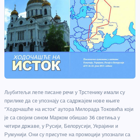
Љубитељи лепе писане речи у Трстенику имали су
прилике да се упознају са садржајем нове књиге
“Ходочашће на исток” аутора Милорада Токовића који
је са својим сином Марком обишао 36 светиња у
четири државе, у Русији, Белорусији, Украјини и
Румунији. Они су присутне на промоцији упознали са