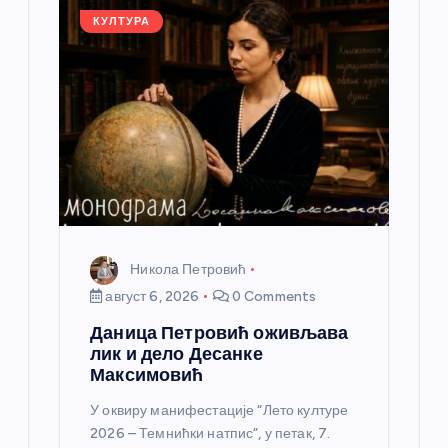
л
КУЛТУРА
а
н
к
а
Никола Петровић
август 6, 2026
0 Comments
Даница Петровић оживљава
лик и дело Десанке
Максимовић
У оквиру манифестације “Лето културе
2026 – Темнићки натпис”, у петак, 7.