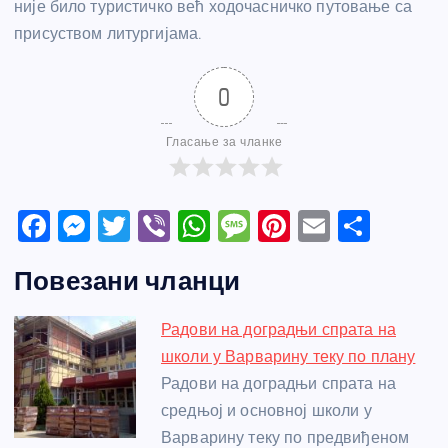
није било туристичко већ ходочасничко путовање са
присуством литургијама.
0
Гласање за чланке
F
M
T
Vi
W
M
Pi
E
S
a
e
w
b
h
e
nt
m
h
Повезани чланци
c
ss
itt
er
at
ss
er
ail
ar
e
e
er
s
a
e
e
Радови на доградњи спрата на
b
n
A
g
st
школи у Варварину теку по плану
o
g
p
e
Радови на доградњи спрата на
o
er
p
средњој и основној школи у
Варварину теку по предвиђеном