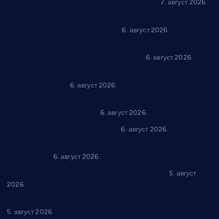
10 нових субвенција за самозапошљавање
7. август 2026.
Вражогрнци чувају традицију: “Михољски сусрети села”
уз спортска надметања и забаву
6. август 2026.
Варварин подржао 25 нових предузетника: За
самозапошљавање по 380.000 динара
6. август 2026.
“Трстеник на Морави” од 10. до 16. августа: Богат програм
за све генерације
6. август 2026.
“Да се ради и гради по твом”: Трстеник улаже 4 милиона
динара у пројекте грађана
6. август 2026.
In memoriam: Тања Вилотијевић
6. август 2026.
Даница Петровић оживљава лик и дело Десанке
Максимовић
6. август 2026.
Александровац спреман за 61. “Жупску бербу”
5. август
2026.
Нова игралишта стижу у Бошњане, Доњи Катун и Парцане
5. август 2026.