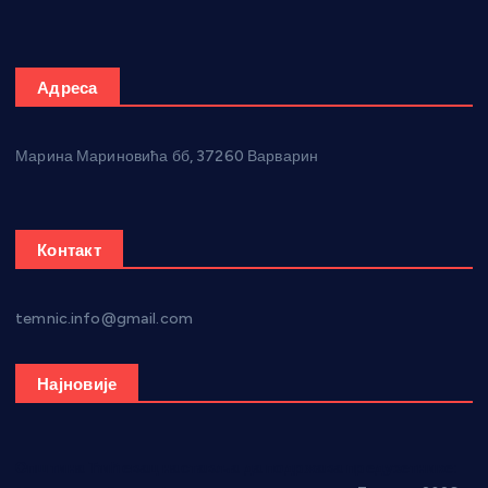
Адреса
Марина Мариновића бб, 37260 Варварин
Контакт
temnic.info@gmail.com
Најновије
Општина Ћићевац наставља да подржава предузетнике: