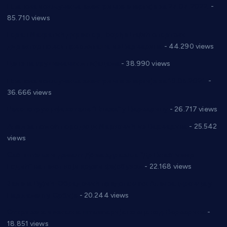
Планска искључења електричне енергије за 27.07.2022.
-
85.710 views
Горан Макрагић директор, Ђорђе Бајић спортски
директор новог прволигаша из Варварина
- 44.290 views
Цене на крушевачким пијацама
- 38.990 views
Планска искључења електричне енергије за 19.05.2021.
-
36.666 views
Реконструкција хотела “Плажа” у Варварину
- 26.717 views
Апел за помоћ породици Марковић из Варварина
- 25.542
views
Саопштење и демант Дома здравља “Др Властимир
Годић” на текст који кружи фејсбуком
- 22.168 views
Јелена Вујић-Обрадовић представник Александровца у
Парламенту Србије
- 20.244 views
Откривена илегална штампарија новца код Варварина
-
18.851 views