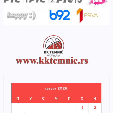
август 2026.
П
У
С
Ч
П
С
Н
1
2