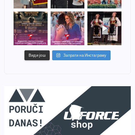
Види још
Запрати на Инстаграму