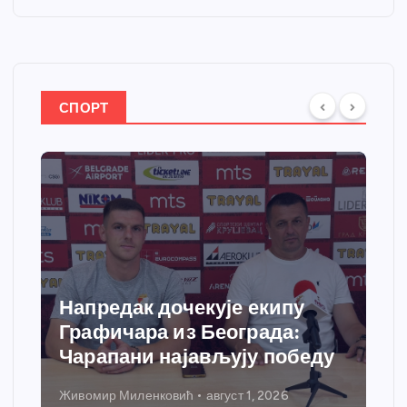
СПОРТ
Напредак дочекује екипу
Графичара из Београда:
Чарапани најављују победу
Живомир Миленковић
август 1, 2026