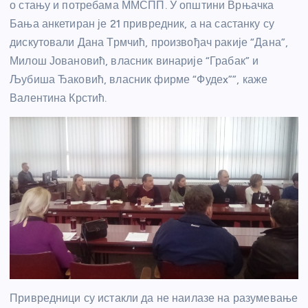
о стању и потребама ММСПП. У општини Врњачка
Бања анкетиран је 21 привредник, а на састанку су
дискутовали Дана Трмчић, произвођач ракије “Дана”,
Милош Јовановић, власник винарије “Грабак” и
Љубиша Ђаковић, власник фирме “Фудеx””, каже
Валентина Крстић.
Привредници су истакли да не наилазе на разумевање