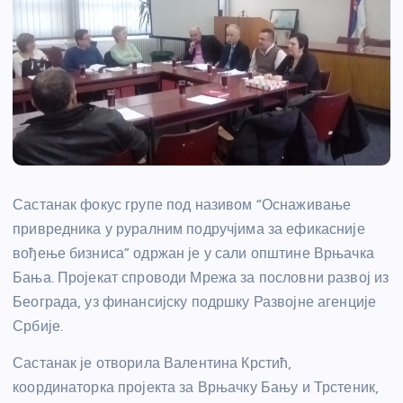
Састанак фокус групе под називом “Оснаживање
привредника у руралним подручјима за ефикасније
вођење бизниса” одржан је у сали општине Врњачка
Бања. Пројекат спроводи Мрежа за пословни развој из
Београда, уз финансијску подршку Развојне агенције
Србије.
Састанак је отворила Валентина Крстић,
координаторка пројекта за Врњачку Бању и Трстеник,