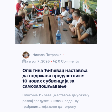
а
н
к
а
Никола Петровић
август 7, 2026
0 Comments
Општина Ћићевац наставља
да подржава предузетнике:
10 нових субвенција за
самозапошљавање
Општина Ћићевац наставља да улаже у
развој предузетништва и подршку
грађанима који желе да покрену