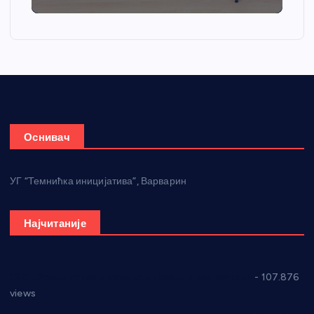
Оснивач
УГ “Темнићка иницијатива”, Варварин
Најчитаније
СНС: Осуда говора мржње и насиља над женама
- 107.876
views