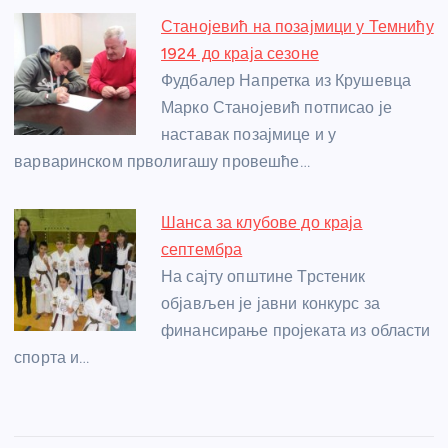
Станојевић на позајмици у Темнићу
1924 до краја сезоне
Фудбалер Напретка из Крушевца
Марко Станојевић потписао је
наставак позајмице и у
варваринском прволигашу провешће…
Шанса за клубове до краја
септембра
На сајту општине Трстеник
објављен је јавни конкурс за
финансирање пројеката из области
спорта и…