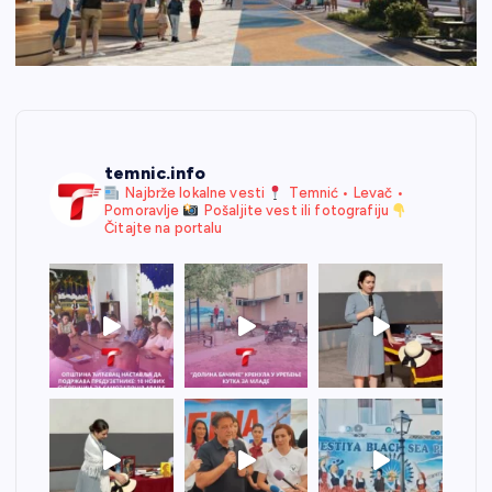
temnic.info
Najbrže lokalne vesti
Temnić • Levač •
Pomoravlje
Pošaljite vest ili fotografiju
Čitajte na portalu