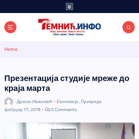
S
k
i
p
t
o
Темнићки
c
Home
o
n
информативн
t
e
Презентација студије мреже до
и портал
n
краја марта
t
Драган Ивановић
Економија
,
Привреда
фебруар 17, 2018
0 Comments