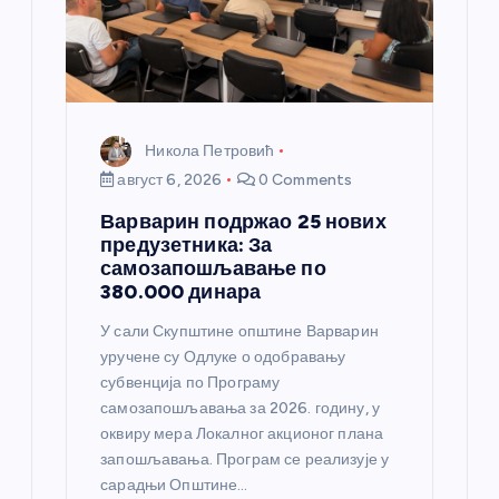
Никола Петровић
август 6, 2026
0 Comments
Варварин подржао 25 нових
предузетника: За
самозапошљавање по
380.000 динара
У сали Скупштине општине Варварин
уручене су Одлуке о одобравању
субвенција по Програму
самозапошљавања за 2026. годину, у
оквиру мера Локалног акционог плана
запошљавања. Програм се реализује у
сарадњи Општине…