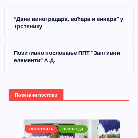
К
“Дани виноградара, воћара и винара” у
р
Трстенику
е
Позитивно пословање ППТ “Заптивни
т
елементи” А.Д.
а
њ
Повезани постови
е
ч
л
ЕКОНОМИЈА
ПРИВРЕДА