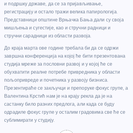
и подршку државе, да се за пријављивање,
регистрацију и остало тражи велика папирологија.
Представници општине Врњачка Бања дали су своја
мишљења и сугестије, као и стручни радници и
стручни сарадници из области развоја.
До краја марта ове године требала би да се одржи
завршна конференција на којој ће бити презентована
студија мреже за пословни развој и у којој ће се
обухватити реалне потребе привредника у области
пољопривреде и почетника у развоју бизниса.
Презентираће се закључци и препоруке фокус групе, а
Валентина Крстић нам је на крају рекла да је на
састанку било разних предлога, али када се буду
одрадиле фокус групе у осталим градовима све ће се
сублимирати у студију.