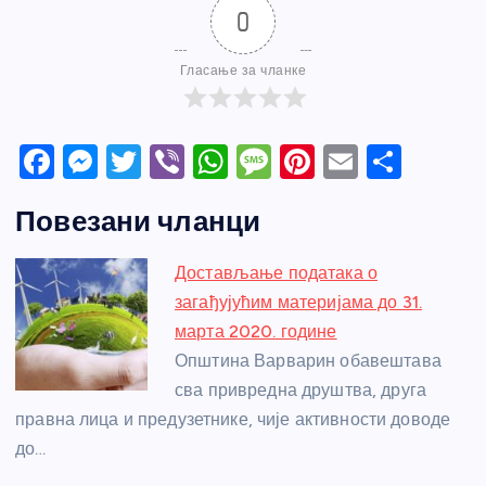
0
Гласање за чланке
F
M
T
Vi
W
M
Pi
E
S
a
e
w
b
h
e
nt
m
h
Повезани чланци
c
ss
itt
er
at
ss
er
ail
ar
e
e
er
s
a
e
e
Достављање података о
b
n
A
g
st
загађујућим материјама до 31.
o
g
p
e
марта 2020. године
o
er
p
Општина Варварин обавештава
сва привредна друштва, друга
k
правна лица и предузетнике, чије активности доводе
до…