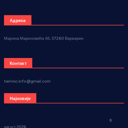
Адреса
Марина Мариновића бб, 37260 Варварин
Контакт
temnic.info@gmail.com
Најновије
“Долина Бачине” кренула у уређење кутка за младе
8.
август 2026.