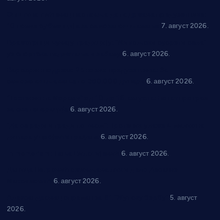
Општина Ћићевац наставља да подржава предузетнике:
10 нових субвенција за самозапошљавање
7. август 2026.
Вражогрнци чувају традицију: “Михољски сусрети села”
уз спортска надметања и забаву
6. август 2026.
Варварин подржао 25 нових предузетника: За
самозапошљавање по 380.000 динара
6. август 2026.
“Трстеник на Морави” од 10. до 16. августа: Богат програм
за све генерације
6. август 2026.
“Да се ради и гради по твом”: Трстеник улаже 4 милиона
динара у пројекте грађана
6. август 2026.
In memoriam: Тања Вилотијевић
6. август 2026.
Даница Петровић оживљава лик и дело Десанке
Максимовић
6. август 2026.
Александровац спреман за 61. “Жупску бербу”
5. август
2026.