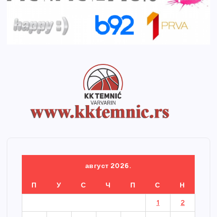
август 2026.
П
У
С
Ч
П
С
Н
1
2