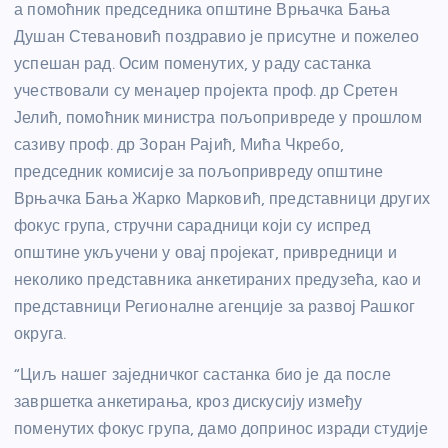
а помоћник председника општине Врњачка Бања
Душан Стевановић поздравио је присутне и пожелео
успешан рад. Осим поменутих, у раду састанка
учествовали су менаџер пројекта проф. др Сретен
Јелић, помоћник министра пољопривреде у прошлом
сазиву проф. др Зоран Рајић, Мића Чкребо,
председник комисије за пољопривреду општине
Врњачка Бања Жарко Марковић, представници других
фокус група, стручни сарадници који су испред
општине укључени у овај пројекат, привредници и
неколико представника анкетираних предузећа, као и
представници Регионалне агенције за развој Рашког
округа.
“Циљ нашег заједничког састанка био је да после
завршетка анкетирања, кроз дискусију између
поменутих фокус група, дамо допринос изради студије