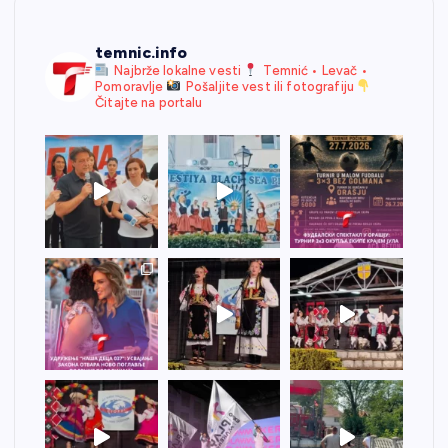
temnic.info
Najbrže lokalne vesti
Temnić • Levač •
Pomoravlje
Pošaljite vest ili fotografiju
Čitajte na portalu