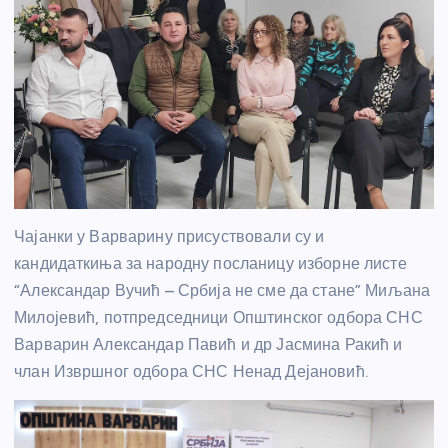
Чајанки у Варварину присуствовали су и
кандидаткиња за народну посланицу изборне листе
“Александар Вучић – Србија не сме да стане” Миљана
Милојевић, потпредседници Општинског одбора СНС
Варварин Александар Павић и др Јасмина Ракић и
члан Извршног одбора СНС Ненад Дејановић.