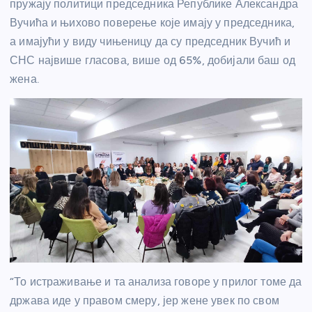
пружају политици председника Републике Александра
Вучића и њихово поверење које имају у председника,
а имајући у виду чињеницу да су председник Вучић и
СНС највише гласова, више од 65%, добијали баш од
жена.
“То истраживање и та анализа говоре у прилог томе да
држава иде у правом смеру, јер жене увек по свом