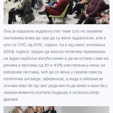
Она је изразила задовољство тиме што на оваквим
скуповима може да чује да су жене задовољне, али и
што се СНС од 2012. године, па и од самог оснивања
2008. године, трудио да женску политику промовише
на један најбољи могући начин и да не остане само на
речима и квотама од 30 и 40% учествовања жена на
изборним листама, већ да се жена у сваком смислу
политички ангажује, афирмише, а онда и економски
оснажи како би од свог рада могла да живи и како би у
сваком моменту осетила подршку и ослонац своје
државе.