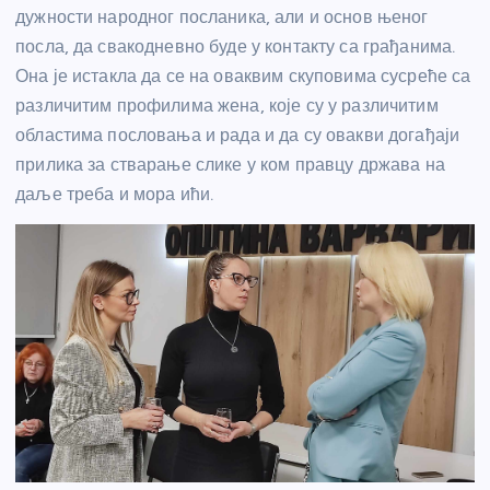
дужности народног посланика, али и основ њеног
посла, да свакодневно буде у контакту са грађанима.
Она је истакла да се на оваквим скуповима сусреће са
различитим профилима жена, које су у различитим
областима пословања и рада и да су овакви догађаји
прилика за стварање слике у ком правцу држава на
даље треба и мора ићи.