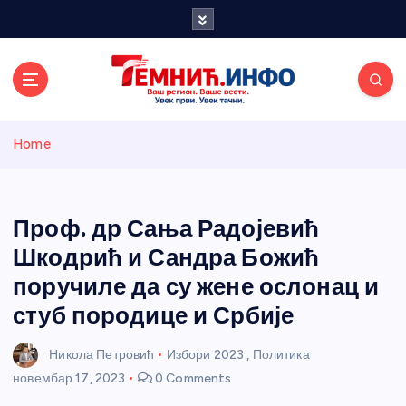
S
k
i
p
t
o
Темнићки
c
Home
o
n
информативн
t
e
Проф. др Сања Радојевић
и портал
n
Шкодрић и Сандра Божић
t
поручиле да су жене ослонац и
стуб породице и Србије
Никола Петровић
Избори 2023
,
Политика
новембар 17, 2023
0 Comments