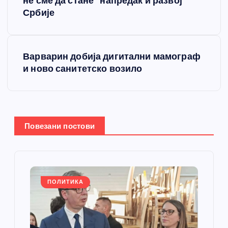
не сме да стане” напредак и развој
е
Србије
т
Варварин добија дигитални мамограф
а
и ново санитетско возило
њ
е
Повезани постови
ч
л
а
ПОЛИТИКА
н