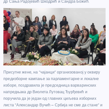
др Сања Радојевић Шкодрић и Сандра Божић.
Присутне жене, на “чајанци” организованој у оквиру
предизборне кампање за парламентарне и локалне
изборе, поздравила је председница варваринских
напредњака др Виолета Лутовац Ђурђевић и
поручила да је један од главних циљева изборних
листа “Александар Вучић – Србија не сме да стане” и