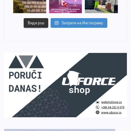
Види још
Запрати на Инстаграму