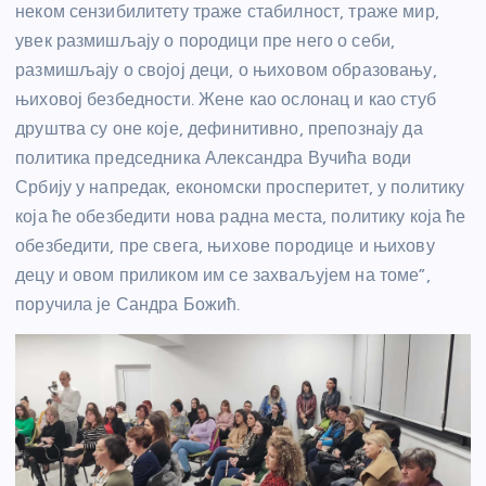
неком сензибилитету траже стабилност, траже мир,
увек размишљају о породици пре него о себи,
размишљају о својој деци, о њиховом образовању,
њиховој безбедности. Жене као ослонац и као стуб
друштва су оне које, дефинитивно, препознају да
политика председника Александра Вучића води
Србију у напредак, економски просперитет, у политику
која ће обезбедити нова радна места, политику која ће
обезбедити, пре свега, њихове породице и њихову
децу и овом приликом им се захваљујем на томе”,
поручила је Сандра Божић.