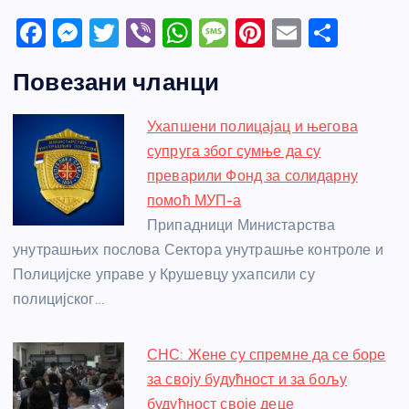
F
M
T
Vi
W
M
Pi
E
S
a
e
w
b
h
e
nt
m
h
Повезани чланци
c
ss
itt
er
at
ss
er
ail
ar
e
e
er
s
a
e
e
Ухапшени полицајац и његова
b
n
A
g
st
супруга због сумње да су
o
g
p
e
преварили Фонд за солидарну
o
er
p
помоћ МУП-а
Припадници Министарства
k
унутрашњих послова Сектора унутрашње контроле и
Полицијске управе у Крушевцу ухапсили су
полицијског…
СНС: Жене су спремне да се боре
за своју будућност и за бољу
будућност своје деце