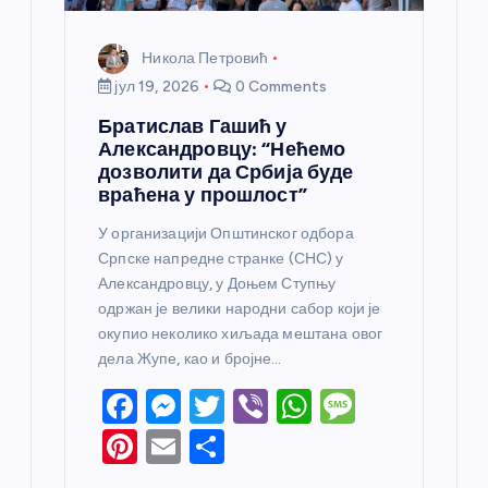
Никола Петровић
јул 19, 2026
0 Comments
Братислав Гашић у
Александровцу: “Нећемо
дозволити да Србија буде
враћена у прошлост”
У организацији Општинског одбора
Српске напредне странке (СНС) у
Александровцу, у Доњем Ступњу
одржан је велики народни сабор који је
окупио неколико хиљада мештана овог
дела Жупе, као и бројне…
F
M
T
Vi
W
M
a
e
w
b
h
e
Pi
E
S
c
ss
itt
er
at
ss
nt
m
h