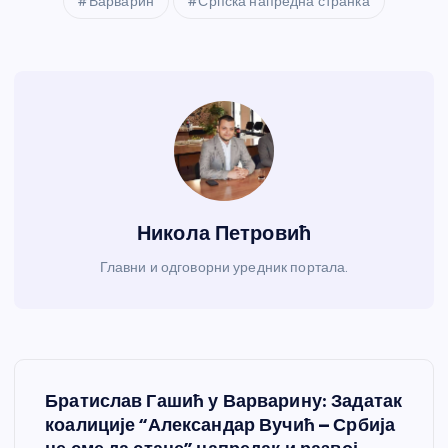
Варварин
Српска напредна странка
Никола Петровић
Главни и одговорни уредник портала.
К
Братислав Гашић у Варварину: Задатак
р
коалиције “Александар Вучић – Србија