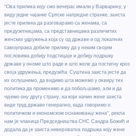
“Ова прилика коју смо вечерас имали у Варварину, у
виду једне чајанке Српске напредне странке, заиста
јесте прилика да разговарамо са женама, са
предузетницама, са представницама различитих
женских удружења која су од државе и од локалних
самоуправа добиле прилику да у неким својим
пословима добију подстицаје и добију подршку
државе у ономе што раде и што желе да постигну кроз
своја удружења, предузећа. Суштина заиста јесте да
их ослушнемо, да видимо шта можемо у оквиру тих
политика да променимо и да побољшамо, али и да
чујемо ону другу страну, на који начин жене заиста
виде труд државе генерално, када говоримо о
политичком и економском оснаживању жена”, рекла
нам је чланица Председништва СНС Сандра Божић и
додала да је заиста невероватна подршка коју жене