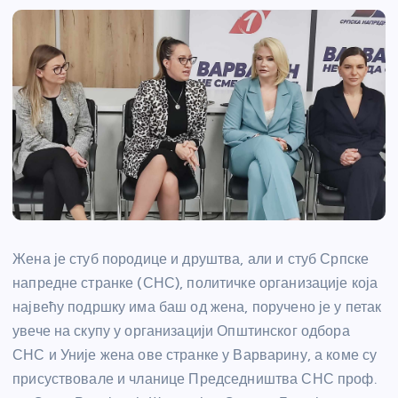
Жена је стуб породице и друштва, али и стуб Српске
напредне странке (СНС), политичке организације која
највећу подршку има баш од жена, поручено је у петак
увече на скупу у организацији Општинског одбора
СНС и Уније жена ове странке у Варварину, а коме су
присуствовале и чланице Председништва СНС проф.