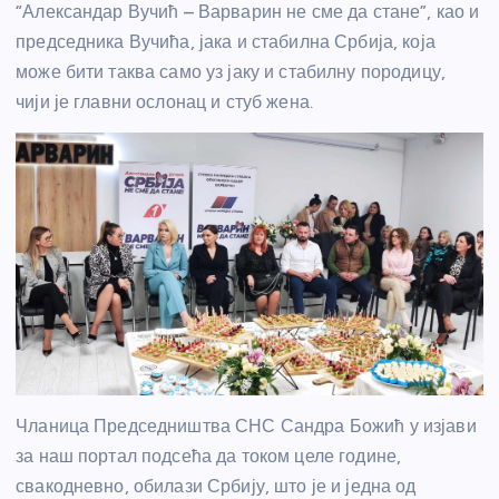
“Александар Вучић – Варварин не сме да стане”, као и
председника Вучића, јака и стабилна Србија, која
може бити таква само уз јаку и стабилну породицу,
чији је главни ослонац и стуб жена.
Чланица Председништва СНС Сандра Божић у изјави
за наш портал подсећа да током целе године,
свакодневно, обилази Србију, што је и једна од