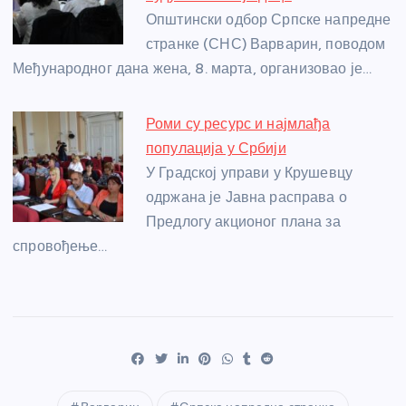
Општински одбор Српске напредне
странке (СНС) Варварин, поводом
Међународног дана жена, 8. марта, организовао је…
Роми су ресурс и најмлађа
популација у Србији
У Градској управи у Крушевцу
одржана је Јавна расправа о
Предлогу акционог плана за
спровођење…