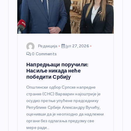
к
а
Редакција
јул 27, 2026
0 Comments
Напредњаци поручили:
Насиље никада неће
победити Србију
Општински одбор Српске напредне
странке (СНС) Варварин најоштрије је
осудио претње упућене председнику
Републике Србије Александру Вучићу,
оценивши да је неопходно да надлежни
органи без одлагања предузму све
мере ради…