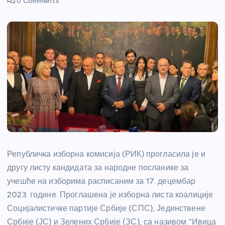
0 Comments
Републичка изборна комисија (РИК) прогласила је и
другу листу кандидата за народне посланике за
учешће на изборима расписаним за 17. децембар
2023. године. Проглашена је изборна листа коалиције
Социјалистичке партије Србије (СПС), Јединствене
Србије (ЈС) и Зелених Србије (ЗС), са називом “Ивица