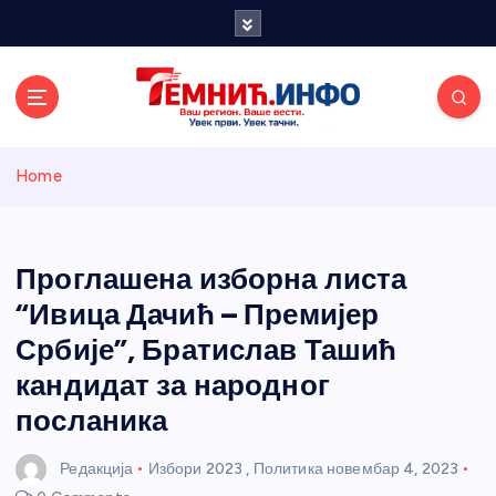
S
k
i
p
t
o
Темнићки
c
Home
o
n
информативн
t
e
Проглашена изборна листа
и портал
n
“Ивица Дачић – Премијер
t
Србије”, Братислав Ташић
кандидат за народног
посланика
Редакција
Избори 2023
,
Политика
новембар 4, 2023