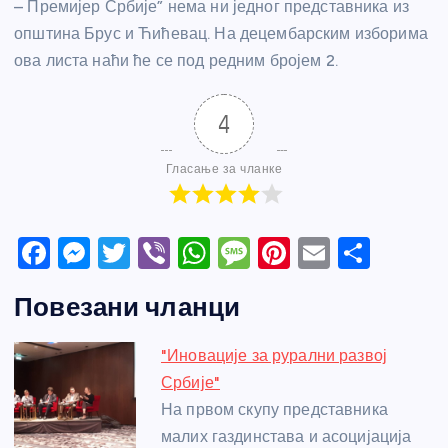
– Премијер Србије” нема ни једног представника из
општина Брус и Ћићевац. На децембарским изборима
ова листа наћи ће се под редним бројем 2.
4
Гласање за чланке
F
M
T
Vi
W
M
Pi
E
S
a
e
w
b
h
e
nt
m
h
Повезани чланци
c
ss
itt
er
at
ss
er
ail
ar
e
e
er
s
a
e
e
"Иновације за рурални развој
b
n
A
g
st
Србије"
o
g
p
e
На првом скупу представника
o
er
p
малих газдинстава и асоцијација