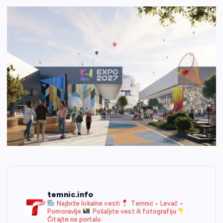
temnic.info
Najbrže lokalne vesti
Temnić • Levač •
Pomoravlje
Pošaljite vest ili fotografiju
Čitajte na portalu