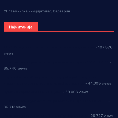
УГ “Темнићка иницијатива”, Варварин
Најчитаније
СНС: Осуда говора мржње и насиља над женама
- 107.876
views
Планска искључења електричне енергије за 27.07.2022.
-
85.740 views
Горан Макрагић директор, Ђорђе Бајић спортски
директор новог прволигаша из Варварина
- 44.308 views
Цене на крушевачким пијацама
- 39.008 views
Планска искључења електричне енергије за 19.05.2021.
-
36.712 views
Реконструкција хотела “Плажа” у Варварину
- 26.727 views