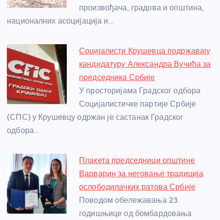
произвођача, градова и општина,
k
националних асоцијација и…
Социјалисти Крушевца подржавају
кандидатуру Александра Вучића за
председника Србије
У просторијама Градског одбора
Социјалистичке партије Србије
(СПС) у Крушевцу одржан је састанак Градског
одбора…
Плакета председници општине
Варварин за неговање традиција
ослободилачких ратова Србије
Поводом обележавања 23.
годишњице од бомбардовања