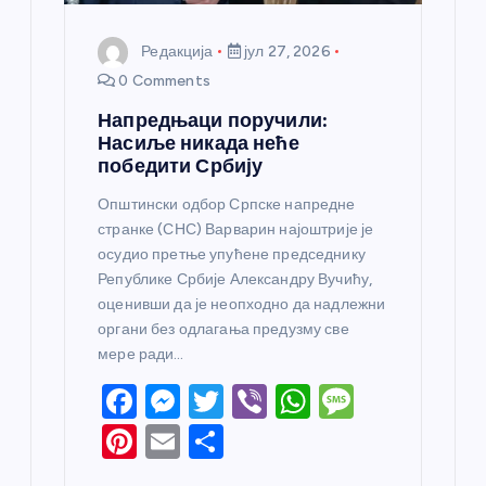
Редакција
јул 27, 2026
0 Comments
Напредњаци поручили:
Насиље никада неће
победити Србију
Општински одбор Српске напредне
странке (СНС) Варварин најоштрије је
осудио претње упућене председнику
Републике Србије Александру Вучићу,
оценивши да је неопходно да надлежни
органи без одлагања предузму све
мере ради…
F
M
T
Vi
W
M
a
e
w
b
h
e
Pi
E
S
c
ss
itt
er
at
ss
nt
m
h