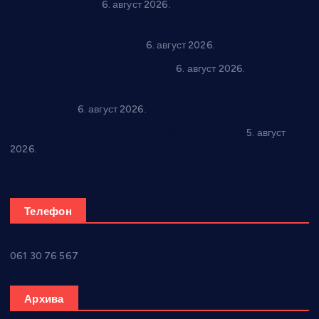
за све генерације
6. август 2026.
“Да се ради и гради по твом”: Трстеник улаже 4 милиона
динара у пројекте грађана
6. август 2026.
In memoriam: Тања Вилотијевић
6. август 2026.
Даница Петровић оживљава лик и дело Десанке
Максимовић
6. август 2026.
Александровац спреман за 61. “Жупску бербу”
5. август
2026.
Телефон
061 30 76 567
Архива