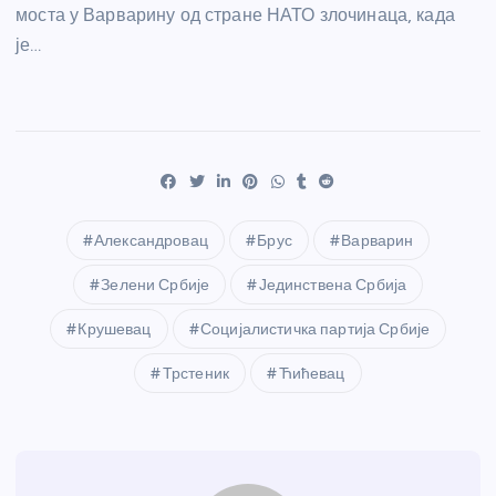
моста у Варварину од стране НАТО злочинаца, када
је…
Александровац
Брус
Варварин
Зелени Србије
Јединствена Србија
Крушевац
Социјалистичка партија Србије
Трстеник
Ћићевац