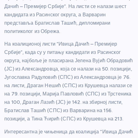
Дачић – Премијер Србије”. На листи се налази шест
кандидата из Расинског округа, а Варварин
представља Братислав Ташић, дипломирани
политиколог из Обрежа.
На коалиционој листи “Ивица Дачић – Премијер
Србије”, када су у питању кандидати из Расинског
округа, најбоље је пласирана Јелена Вујић Обрадовић
(ЈС) из Александровца, која се налази на 50. позицији,
Југославка Радуловић (СПС) из Александровца је 76.
на листи, Драган Нешић (СПС) из Крушевца налази се
на 79. позицији, Марија Павловић (СПС) из Трстеника
на 100, Драган Лазић (ЈС) је 142. на збирној листи,
Братислав Ташић (СПС) из Варварина на 156.
позицији, а Тина Ћирић (СПС) из Крушевца на 213.
Интересантна је чињеница да коалиција “Ивица Дачић