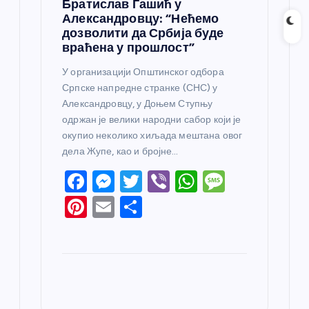
Братислав Гашић у
Александровцу: “Нећемо
дозволити да Србија буде
враћена у прошлост”
У организацији Општинског одбора
Српске напредне странке (СНС) у
Александровцу, у Доњем Ступњу
одржан је велики народни сабор који је
окупио неколико хиљада мештана овог
дела Жупе, као и бројне…
F
M
T
Vi
W
M
a
e
w
b
h
e
Pi
E
S
c
ss
itt
er
at
ss
nt
m
h
e
e
er
s
a
er
ail
ar
b
n
A
g
e
e
o
g
p
e
st