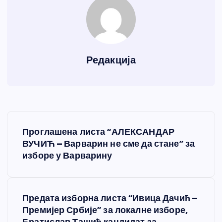
Редакција
К
Проглашена листа “АЛЕКСАНДАР
р
ВУЧИЋ – Варварин не сме да стане” за
изборе у Варварину
е
т
Предата изборна листа “Ивица Дачић –
Премијер Србије” за локалне изборе,
а