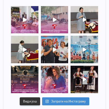
Види још
Запрати на Инстаграму