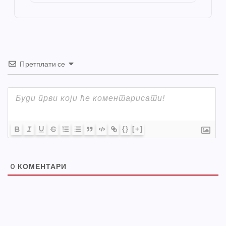
o
er
p
k
Претплати се
{}
[+]
0
КОМЕНТАРИ