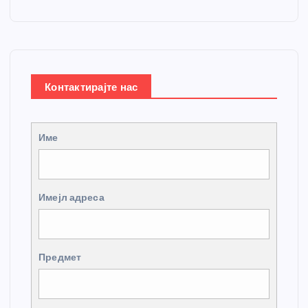
Контактирајте нас
Име
Имејл адреса
Предмет