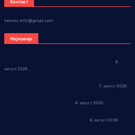
Контакт
temnic.info@gmail.com
Најновије
“Долина Бачине” кренула у уређење кутка за младе
8.
август 2026.
Општина Ћићевац наставља да подржава предузетнике:
10 нових субвенција за самозапошљавање
7. август 2026.
Вражогрнци чувају традицију: “Михољски сусрети села”
уз спортска надметања и забаву
6. август 2026.
Варварин подржао 25 нових предузетника: За
самозапошљавање по 380.000 динара
6. август 2026.
“Трстеник на Морави” од 10. до 16. августа: Богат програм