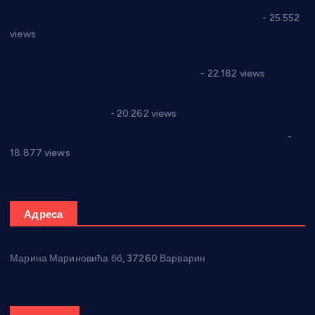
Апел за помоћ породици Марковић из Варварина
- 25.552
views
Саопштење и демант Дома здравља “Др Властимир
Годић” на текст који кружи фејсбуком
- 22.182 views
Јелена Вујић-Обрадовић представник Александровца у
Парламенту Србије
- 20.262 views
Откривена илегална штампарија новца код Варварина
-
18.877 views
Адреса
Марина Мариновића бб, 37260 Варварин