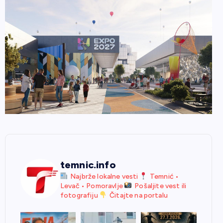
temnic.info
Najbrže lokalne vesti
Temnić •
Levač • Pomoravlje
Pošaljite vest ili
fotografiju
Čitajte na portalu