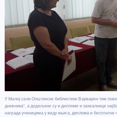
У Малој сали Општинске библиотеке Варварин тим пово
дневника”, а додељене су и дипломе и захвалнице најб
награда ученицима у виду књига, диплома и бесплатне 