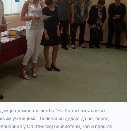
дом је одржана изложба “Најбољих читалачких
ољим ученицима. Ћеличанин додаје да ће, поред
чланарине у Општинској библиотеци, као и прошле