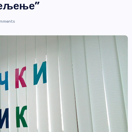
дељење”
mments