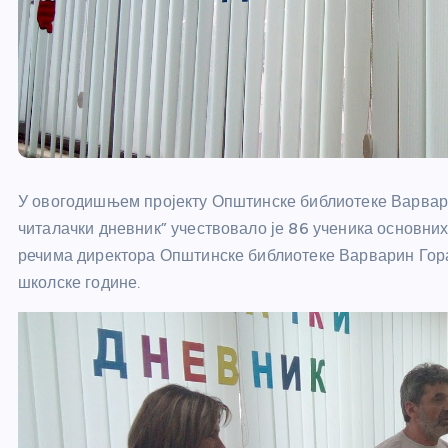
У овогодишњем пројекту Општинске библиотеке Варва
читалачки дневник” учествовало је 86 ученика основни
речима директора Општинске библиотеке Варварин Горан
школске године.