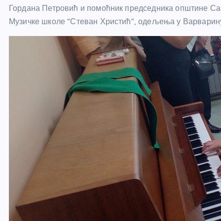
Гордана Петровић и помоћник председника општине Саш
Музичке школе “Стеван Христић”, одељења у Варварин