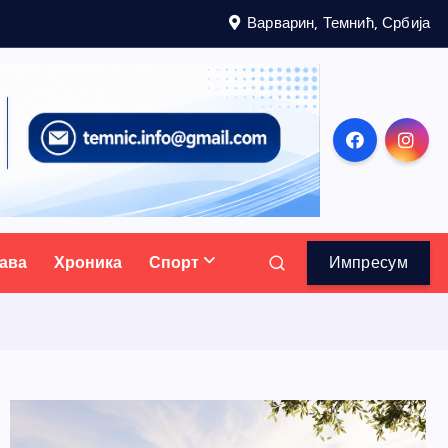
Варварин, Темнић, Србија
ава
Хроника
Спорт
Импресум