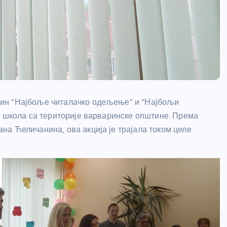
рин “Најбоље читалачко одељење” и “Најбољи
х школа са територије варваринске општине. Према
а Ћеличанина, ова акција је трајала током целе