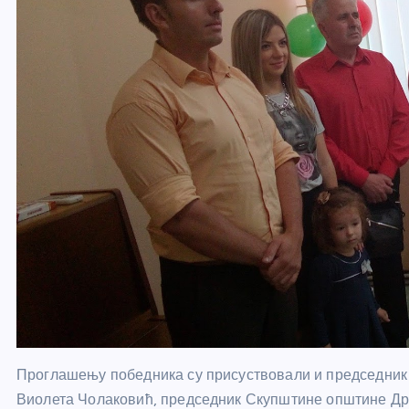
Проглашењу победника су присуствовали и председник
Виолета Чолаковић, председник Скупштине општине Др