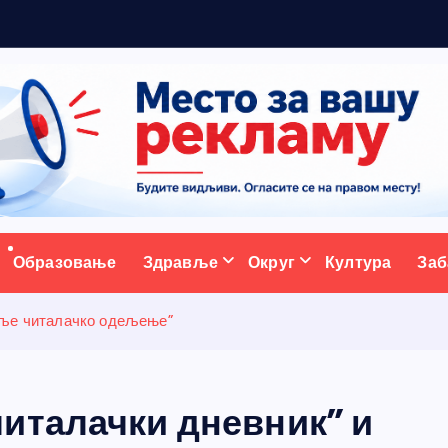
м
а
н
з
а
6
ативни портал
Образовање
Здравље
Округ
Култура
Заб
оље читалачко одељење”
италачки дневник” и