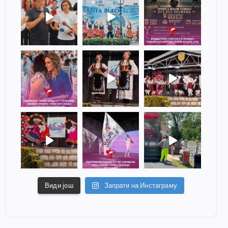
Види још
Запрати на Инстаграму