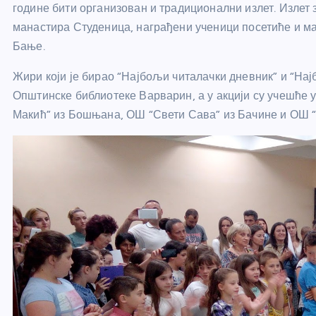
године бити организован и традиционални излет. Излет з
манастира Студеница, награђени ученици посетиће и ма
Бање.
Жири који је бирао “Најбољи читалачки дневник” и “Н
Општинске библиотеке Варварин, а у акцији су учешће 
Макић” из Бошњана, ОШ “Свети Сава” из Бачине и ОШ “