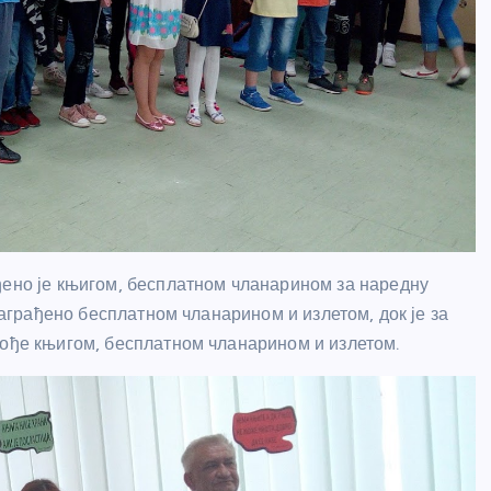
ђено је књигом, бесплатном чланарином за наредну
 награђено бесплатном чланарином и излетом, док је за
кође књигом, бесплатном чланарином и излетом.