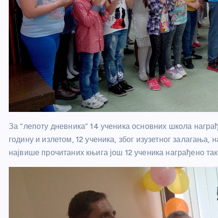
За “лепоту дневника” 14 ученика основних школа награ
годину и излетом, 12 ученика, због изузетног залагања,
највише прочитаних књига још 12 ученика награђено та