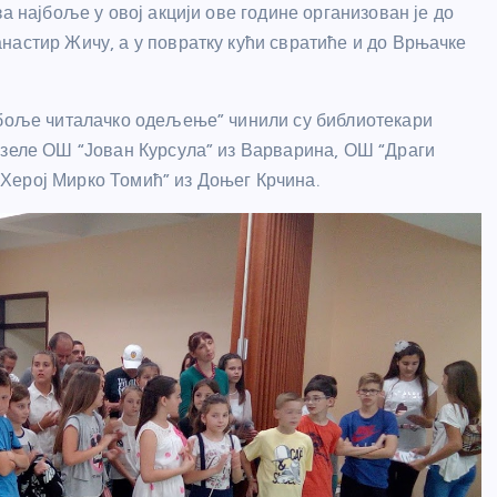
а најбоље у овој акцији ове године организован је до
настир Жичу, а у повратку кући свратиће и до Врњачке
ајбоље читалачко одељење” чинили су библиотекари
узеле ОШ “Јован Курсула” из Варварина, ОШ “Драги
Херој Мирко Томић” из Доњег Крчина.