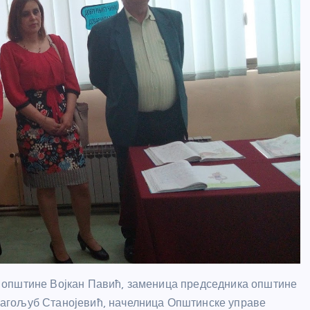
 општине Војкан Павић, заменица председника општине
агољуб Станојевић, начелница Општинске управе