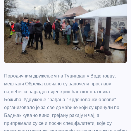
Породичним дружењем на Туциндан у Врденовцу,
мештани Обрежа свечано су започели прославу
највећег и најрадоснијег хришћанског празника
Божића. Удружење грађана “Врденовачки орлови”
организовало је за све домаћине који су кренули по
Бадњак кувано вино, грејану ракију и чај, а
припремали су се и посни специјалитети, које су