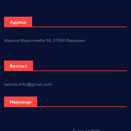
Адреса
Марина Мариновића бб, 37260 Варварин
Контакт
temnic.info@gmail.com
Најновије
Вражогрнци чувају традицију: “Михољски сусрети села”