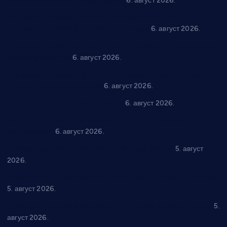
уз спортска надметања и забаву
6. август 2026.
Варварин подржао 25 нових предузетника: За
самозапошљавање по 380.000 динара
6. август 2026.
“Трстеник на Морави” од 10. до 16. августа: Богат програм
за све генерације
6. август 2026.
“Да се ради и гради по твом”: Трстеник улаже 4 милиона
динара у пројекте грађана
6. август 2026.
In memoriam: Тања Вилотијевић
6. август 2026.
Даница Петровић оживљава лик и дело Десанке
Максимовић
6. август 2026.
Александровац спреман за 61. “Жупску бербу”
5. август
2026.
Нова игралишта стижу у Бошњане, Доњи Катун и Парцане
5. август 2026.
У Ћићевцу одржана Конференција клубова Зоне “Запад”
5.
август 2026.