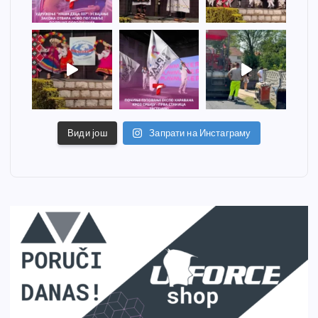
Види још
Запрати на Инстаграму