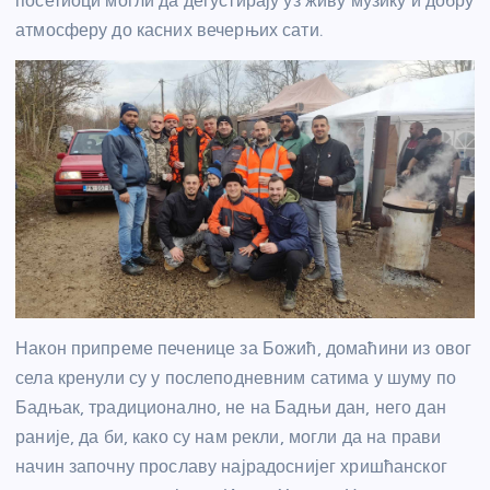
посетиоци могли да дегустирају уз живу музику и добру
атмосферу до касних вечерњих сати.
Након припреме печенице за Божић, домаћини из овог
села кренули су у послеподневним сатима у шуму по
Бадњак, традиционално, не на Бадњи дан, него дан
раније, да би, како су нам рекли, могли да на прави
начин започну прославу најрадоснијег хришћанског