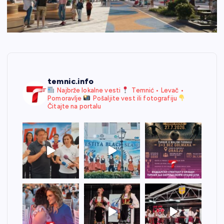
temnic.info
Najbrže lokalne vesti
Temnić • Levač •
Pomoravlje
Pošaljite vest ili fotografiju
Čitajte na portalu