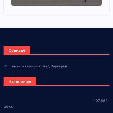
Оснивач
УГ “Темнићка иницијатива”, Варварин
Најчитаније
СНС: Осуда говора мржње и насиља над женама
- 107.862
views