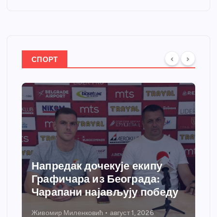
СПОРТ
Напредак дочекује екипу
Графичара из Београда:
Чарапани најављују победу
Живомир Миленковић
август 1, 2026