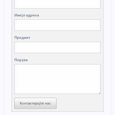
Имејл адреса
Предмет
Порука
Контактирајте нас