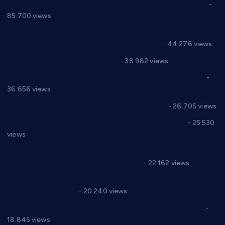
Планска искључења електричне енергије за 27.07.2022.
-
85.700 views
Горан Макрагић директор, Ђорђе Бајић спортски
директор новог прволигаша из Варварина
- 44.276 views
Цене на крушевачким пијацама
- 38.982 views
Планска искључења електричне енергије за 19.05.2021.
-
36.656 views
Реконструкција хотела “Плажа” у Варварину
- 26.705 views
Апел за помоћ породици Марковић из Варварина
- 25.530
views
Саопштење и демант Дома здравља “Др Властимир
Годић” на текст који кружи фејсбуком
- 22.162 views
Јелена Вујић-Обрадовић представник Александровца у
Парламенту Србије
- 20.240 views
Откривена илегална штампарија новца код Варварина
-
18.845 views