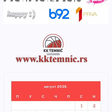
август 2026.
П
У
С
Ч
П
С
Н
1
2