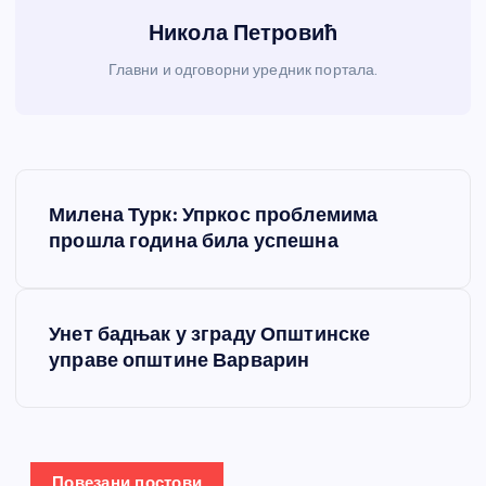
Никола Петровић
Главни и одговорни уредник портала.
К
Милена Турк: Упркос проблемима
р
прошла година била успешна
е
Унет бадњак у зграду Општинске
т
управе општине Варварин
а
њ
Повезани постови