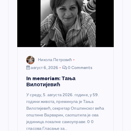
Никола Петровић
август 6, 2026
0 Comments
In memoriam: Тања
Вилотијевић
У среду, 5. августа 2026. године, у 59.
години живота, преминула је Тања
Вилотијевић, секретар Општинског већа
општине Варварин, саопштила је ова
јединица локалне самоуправе. 0 0
гласова Гласање за…