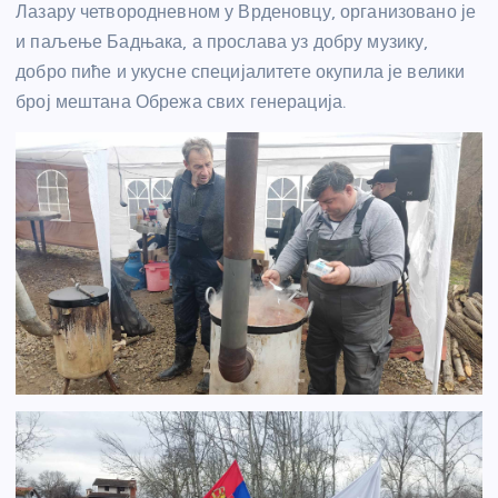
Лазару четвородневном у Врденовцу, организовано је
и паљење Бадњака, а прослава уз добру музику,
добро пиће и укусне специјалитете окупила је велики
број мештана Обрежа свих генерација.