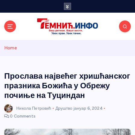
S
k
i
p
t
o
Темнићки
c
Home
o
n
информативн
t
e
Прослава највећег хришћанског
и портал
n
празника Божића у Обрежу
t
почиње на Туциндан
Никола Петровић
Друштво
јануар 6, 2024
0 Comments