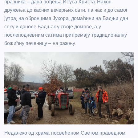
празника – дана рођења Исуса Христа. Након
дружења до касних вечерњих сати, па чак и до самог
јутра, на обронцима Јухора, домаћини на Бадњи дан
секу и доносе Бадњак у своје домове, а у
послеподневним сатима припремају традиционалну
божићну печеницу – на ражњу.
Недалеко од храма посвећеном Светом праведном