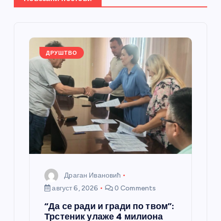
е
ч
л
ДРУШТВО
а
н
к
а
Драган Ивановић
август 6, 2026
0 Comments
“Да се ради и гради по твом”:
Трстеник улаже 4 милиона