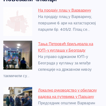
c
ss
itt
er
at
ss
er
ail
ar
e
e
er
s
a
e
e
На продају плац у Варварину
b
n
A
g
st
На продају плац у Варварину,
o
g
p
e
површине 6 ари на катастарској
o
er
p
парцели бр. 405/2. Плац се…
k
Тања Петровић бриљирала на
КУП-у куглаша у Београду
На управо одржаном КУП-у
Београда у куглању за млађе
селекције на државном нивоу
такмичили су…
Локално руководство у обиласку
радова на путевима у Парцану
Председник општине Варварин