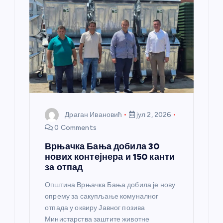
а
н
к
а
Драган Ивановић
јул 2, 2026
0 Comments
Врњачка Бања добила 30
нових контејнера и 150 канти
за отпад
Општина Врњачка Бања добила је нову
опрему за сакупљање комуналног
отпада у оквиру Јавног позива
Министарства заштите животне