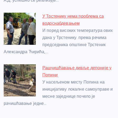
А.Д. успешно се реализује…
У Трстенику нема проблема са
водоснабдевањем
И поред високих температура ових
дана у Трстенику. према речима
председника општине Трстеник
Александра Ћирића,…
Рашчишћавање дивље депоније у
Попини
У насељеном месту Попина на
иницијативу локалне самоуправе и
месне заједнице почело је
рачишћавање једне…