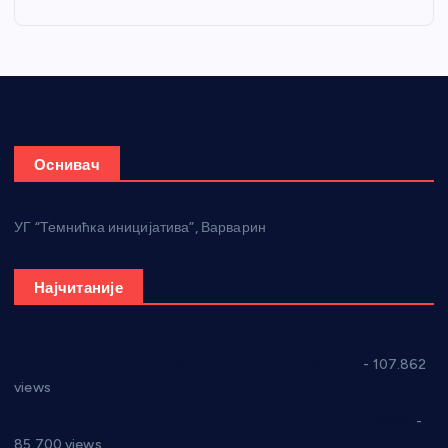
Оснивач
УГ “Темнићка иницијатива”, Варварин
Најчитаније
СНС: Осуда говора мржње и насиља над женама
- 107.862
views
Планска искључења електричне енергије за 27.07.2022.
-
85.700 views