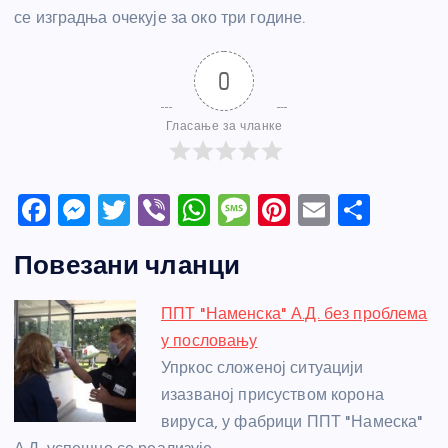
се изградња очекује за око три године.
0
Гласање за чланке
F
M
T
Vi
W
M
Pi
E
S
a
e
w
b
h
e
nt
m
h
Повезани чланци
c
ss
itt
er
at
ss
er
ail
ar
e
e
er
s
a
e
e
ППТ "Наменска" А.Д. без проблема
b
n
A
g
st
у пословању
o
g
p
e
Упркос сложеној ситуацији
o
er
p
изазваној присуством корона
вируса, у фабрици ППТ "Намеска"
k