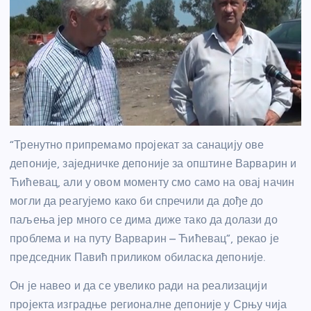
“Тренутно припремамо пројекат за санацију ове
депоније, заједничке депоније за општине Варварин и
Ћићевац, али у овом моменту смо само на овај начин
могли да реагујемо како би спречили да дође до
паљења јер много се дима диже тако да долази до
проблема и на путу Варварин – Ћићевац”, рекао је
председник Павић приликом обиласка депоније.
Он је навео и да се увелико ради на реализацији
пројекта изградње регионалне депоније у Срњу чија