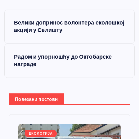
К
Велики допринос волонтера еколошкој
р
акцији у Селишту
е
Радом и упорношћу до Октобарске
т
награде
а
њ
Повезани постови
е
ч
л
ЕКОЛОГИЈА