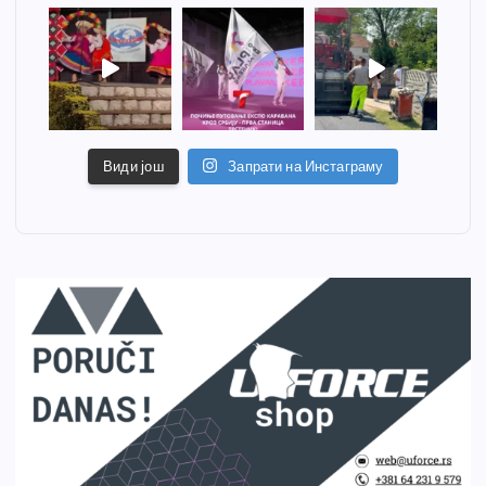
Види још
Запрати на Инстаграму