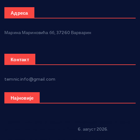
Адреса
Марина Мариновића бб, 37260 Варварин
Контакт
temnic.info@gmail.com
Најновије
Вражогрнци чувају традицију: “Михољски сусрети села”
уз спортска надметања и забаву
6. август 2026.
Варварин подржао 25 нових предузетника: За