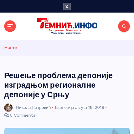
S
k
i
p
t
o
Темнићки
c
Home
o
n
информативн
t
e
Решење проблема депоније
и портал
n
изградњом регионалне
t
депоније у Срњу
Никола Петровић
Екологија
август 18, 2019
0 Comments