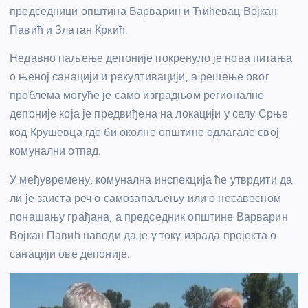
председници општина Варварин и Ћићевац Војкан
Павић и Златан Кркић.
Недавно паљење депоније покренуло је нова питања
о њеној санацији и рекултивацији, а решење овог
проблема могуће је само изградњом регионалне
депоније која је предвиђена на локацији у селу Срње
код Крушевца где би околне општине одлагале свој
комунални отпад.
У међувремену, комунална инспекција ће утврдити да
ли је заиста реч о самозапаљењу или о несавесном
понашању грађана, а председник општине Варварин
Војкан Павић наводи да је у току израда пројекта о
санацији ове депоније.