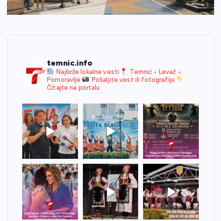
temnic.info
Najbrže lokalne vesti
Temnić • Levač •
Pomoravlje
Pošaljite vest ili fotografiju
Čitajte na portalu