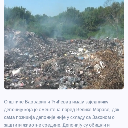
Општине Варварин и Ћићевац имају заједничку
депонију која је смештена поред Велике Мораве, док
сама позиција депоније није у складу са Законом о
заштити животне средине. Депонију су обишли и