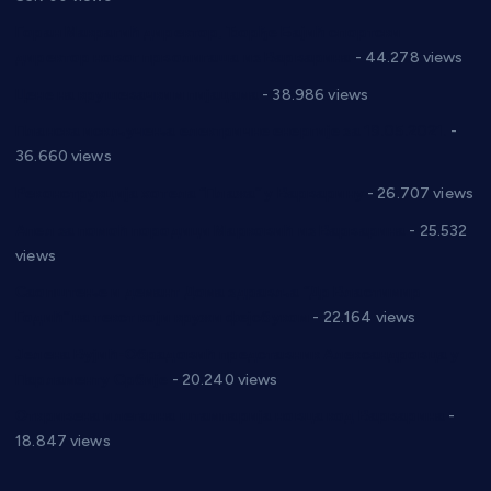
Горан Макрагић директор, Ђорђе Бајић спортски
директор новог прволигаша из Варварина
- 44.278 views
Цене на крушевачким пијацама
- 38.986 views
Планска искључења електричне енергије за 19.05.2021.
-
36.660 views
Реконструкција хотела “Плажа” у Варварину
- 26.707 views
Апел за помоћ породици Марковић из Варварина
- 25.532
views
Саопштење и демант Дома здравља “Др Властимир
Годић” на текст који кружи фејсбуком
- 22.164 views
Јелена Вујић-Обрадовић представник Александровца у
Парламенту Србије
- 20.240 views
Откривена илегална штампарија новца код Варварина
-
18.847 views