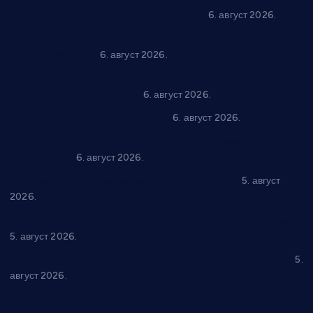
самозапошљавање по 380.000 динара
6. август 2026.
“Трстеник на Морави” од 10. до 16. августа: Богат програм
за све генерације
6. август 2026.
“Да се ради и гради по твом”: Трстеник улаже 4 милиона
динара у пројекте грађана
6. август 2026.
In memoriam: Тања Вилотијевић
6. август 2026.
Даница Петровић оживљава лик и дело Десанке
Максимовић
6. август 2026.
Александровац спреман за 61. “Жупску бербу”
5. август
2026.
Нова игралишта стижу у Бошњане, Доњи Катун и Парцане
5. август 2026.
У Ћићевцу одржана Конференција клубова Зоне “Запад”
5.
август 2026.