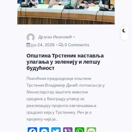
Драган Ивановић
јун 24, 2026
0 Comments
Општина Трстеник наставља
улагања у зеленију и лепшу
будућност
Помоћник председнице општине
Трстеник Владимир Дачић потписао је у
Министарству заштите животне
средине у Београду уговор за
реализацију пројекта озелењавања
градског кеја у Трстенику. Реч је о
пројекту чија је…
F
M
T
Vi
W
M