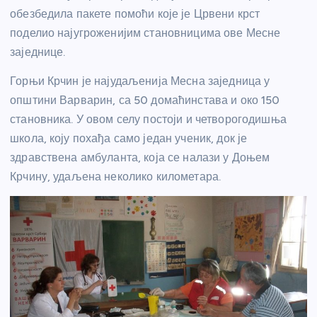
обезбедила пакете помоћи које је Црвени крст
поделио најугроженијим становницима ове Месне
заједнице.
Горњи Крчин је најудаљенија Месна заједница у
општини Варварин, са 50 домаћинстава и око 150
становника. У овом селу постоји и четворогодишња
школа, коју похађа само један ученик, док је
здравствена амбуланта, која се налази у Доњем
Крчину, удаљена неколико километара.