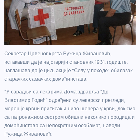
Секретар Црвеног крста Ружица Живановић,
истакавши да је најстарији становник 1931. годиште,
наглашава да је циљ акције “Селу у походе” обилазак
старачких самачких домаћинстава.
“У сарадњи са лекарима Дома здравља “Др
Властимир Годић” одрађени су лекарски прегледи,
мерен је крвни притисак и ниво шећера у крви, док смо
са патронажном сестром обишли неколико породица и
домаћинстава са непокретним особама”, наводи
Ружица Живановић.