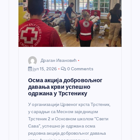
а
н
к
а
Драган Ивановић
јул 15, 2026
0 Comments
Осма акција добровољног
давања крви успешно
одржана у Трстенику
У организацији Црвеног крста Трстеник,
у сарадњи са Месном заједницом
Трстеник 2 и Основном школом “Свети
Сава”, успешно је одржана осма
редовна акција добровољног давања