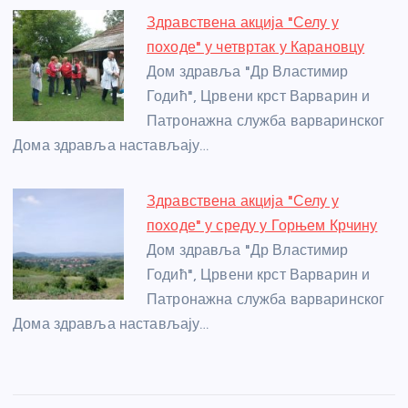
Здравствена акција "Селу у
походе" у четвртак у Карановцу
Дом здравља "Др Властимир
Годић", Црвени крст Варварин и
Патронажна служба варваринског
Дома здравља настављају…
Здравствена акција "Селу у
походе" у среду у Горњем Крчину
Дом здравља "Др Властимир
Годић", Црвени крст Варварин и
Патронажна служба варваринског
Дома здравља настављају…