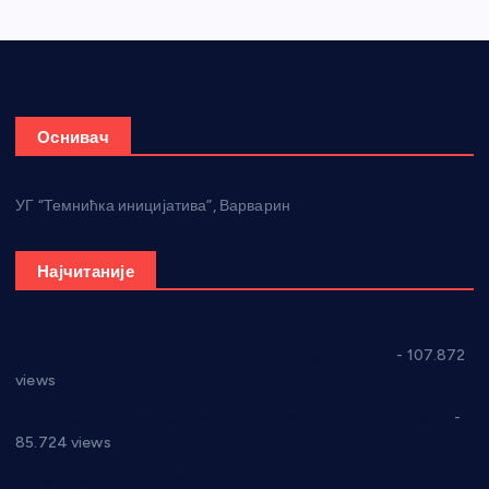
Оснивач
УГ “Темнићка иницијатива”, Варварин
Најчитаније
СНС: Осуда говора мржње и насиља над женама
- 107.872
views
Планска искључења електричне енергије за 27.07.2022.
-
85.724 views
Горан Макрагић директор, Ђорђе Бајић спортски