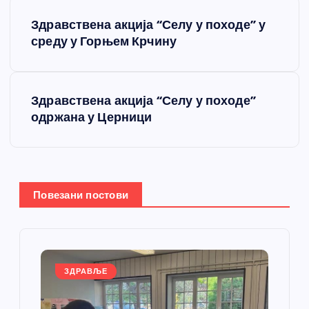
К
Здравствена акција “Селу у походе” у
р
среду у Горњем Крчину
е
Здравствена акција “Селу у походе”
т
одржана у Церници
а
њ
Повезани постови
е
ч
л
ЗДРАВЉЕ