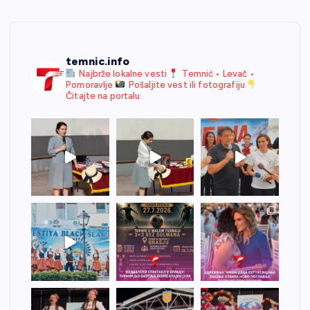
temnic.info
Najbrže lokalne vesti
Temnić • Levač •
Pomoravlje
Pošaljite vest ili fotografiju
Čitajte na portalu