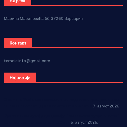
Адреса
Марина Мариновића бб, 37260 Варварин
Контакт
temnic.info@gmail.com
Најновије
Општина Ћићевац наставља да подржава предузетнике:
10 нових субвенција за самозапошљавање
7. август 2026.
Вражогрнци чувају традицију: “Михољски сусрети села”
уз спортска надметања и забаву
6. август 2026.