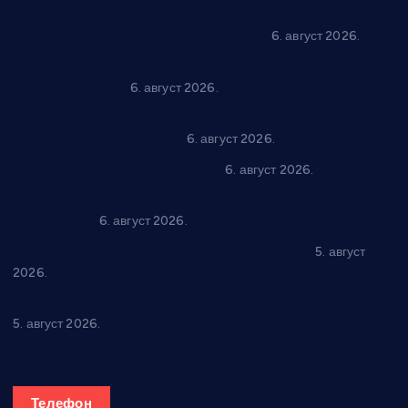
Варварин подржао 25 нових предузетника: За
самозапошљавање по 380.000 динара
6. август 2026.
“Трстеник на Морави” од 10. до 16. августа: Богат програм
за све генерације
6. август 2026.
“Да се ради и гради по твом”: Трстеник улаже 4 милиона
динара у пројекте грађана
6. август 2026.
In memoriam: Тања Вилотијевић
6. август 2026.
Даница Петровић оживљава лик и дело Десанке
Максимовић
6. август 2026.
Александровац спреман за 61. “Жупску бербу”
5. август
2026.
Нова игралишта стижу у Бошњане, Доњи Катун и Парцане
5. август 2026.
Телефон