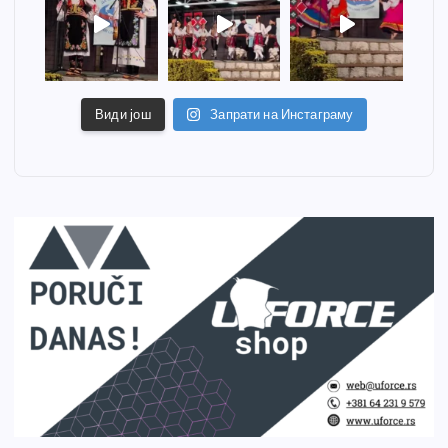
Види још
Запрати на Инстаграму