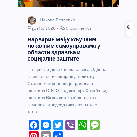
Никола Петровић
јул 15, 2026
0 Comments
Варварин међу кључним
локалним самоуправама у
области здравља и
социјалне заштите
На првој седници новог сазива Одбора
за здравље и социјалну политику
Сталне конференције градова и
општина (СКГО), одржаној у Сокобањи,
општина Варварин изабрана је за
заменика председника овог важног
тела.…
F
M
T
Vi
W
M
a
e
w
b
h
e
Pi
E
S