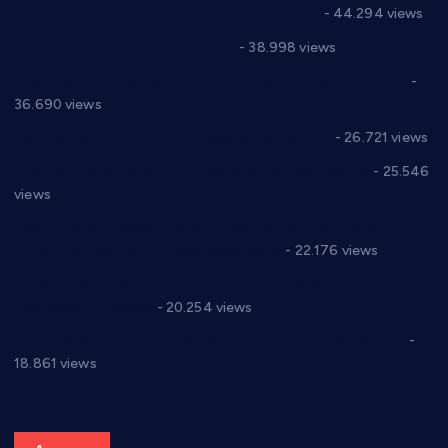
директор новог прволигаша из Варварина
- 44.294 views
Цене на крушевачким пијацама
- 38.998 views
Планска искључења електричне енергије за 19.05.2021.
-
36.690 views
Реконструкција хотела “Плажа” у Варварину
- 26.721 views
Апел за помоћ породици Марковић из Варварина
- 25.546
views
Саопштење и демант Дома здравља “Др Властимир
Годић” на текст који кружи фејсбуком
- 22.176 views
Јелена Вујић-Обрадовић представник Александровца у
Парламенту Србије
- 20.254 views
Откривена илегална штампарија новца код Варварина
-
18.861 views