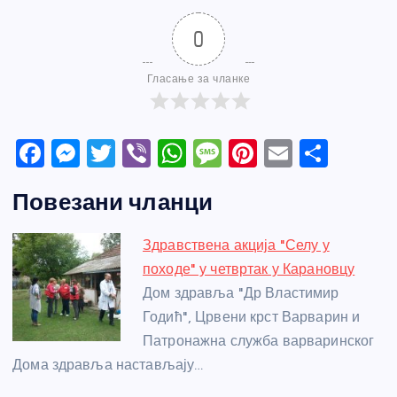
0
Гласање за чланке
F
M
T
Vi
W
M
Pi
E
S
a
e
w
b
h
e
nt
m
h
Повезани чланци
c
ss
itt
er
at
ss
er
ail
ar
e
e
er
s
a
e
e
Здравствена акција "Селу у
b
n
A
g
st
походе" у четвртак у Карановцу
o
g
p
e
Дом здравља "Др Властимир
o
er
p
Годић", Црвени крст Варварин и
Патронажна служба варваринског
k
Дома здравља настављају…