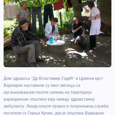
Дом здравља “Др Властимир Годић” и Црвени крст
Варварин наставили су овог месеца са
организовањем посете селима на територији
варваринске општине која немају здравствену
амбуланту. Лекар опште праксе и патронажна служба
посетили су Горњи Крчин, док је општина Варварин