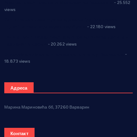
Апел за помоћ породици Марковић из Варварина
- 25.552
views
Саопштење и демант Дома здравља “Др Властимир
Годић” на текст који кружи фејсбуком
- 22.180 views
Јелена Вујић-Обрадовић представник Александровца у
Парламенту Србије
- 20.262 views
Откривена илегална штампарија новца код Варварина
-
18.873 views
Адреса
Марина Мариновића бб, 37260 Варварин
Контакт