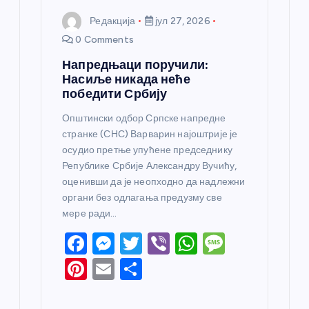
Редакција
јул 27, 2026
0 Comments
Напредњаци поручили:
Насиље никада неће
победити Србију
Општински одбор Српске напредне
странке (СНС) Варварин најоштрије је
осудио претње упућене председнику
Републике Србије Александру Вучићу,
оценивши да је неопходно да надлежни
органи без одлагања предузму све
мере ради…
F
M
T
Vi
W
M
a
e
w
b
h
e
Pi
E
S
c
ss
itt
er
at
ss
nt
m
h