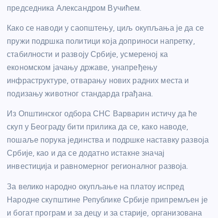
председника Александром Вучићем.
Како се наводи у саопштењу, циљ окупљања је да се
пружи подршка политици која доприноси напретку,
стабилности и развоју Србије, усмереној ка
економском јачању државе, унапређењу
инфраструктуре, отварању нових радних места и
подизању животног стандарда грађана.
Из Општинског одбора СНС Варварин истичу да ће
скуп у Београду бити прилика да се, како наводе,
пошаље порука јединства и подршке наставку развоја
Србије, као и да се додатно истакне значај
инвестиција и равномерног регионалног развоја.
За велико народно окупљање на платоу испред
Народне скупштине Републике Србије припремљен је
и богат програм и за децу и за старије, организована