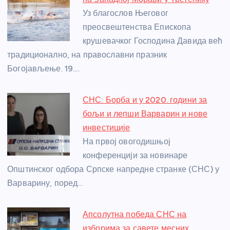
o
g
p
e
Уз благослов Његовог
o
er
p
преосвештенства Епископа
крушевачког Господина Давида већ
k
традиционално, на православни празник
Богојављење. 19.…
СНС: Борба и у 2020. години за
бољи и лепши Варварин и нове
инвестиције
На првој овогодишњој
конференцији за новинаре
Општинског одбора Српске напредне странке (СНС) у
Варварину, поред…
Апсолутна победа СНС на
изборима за савете месних