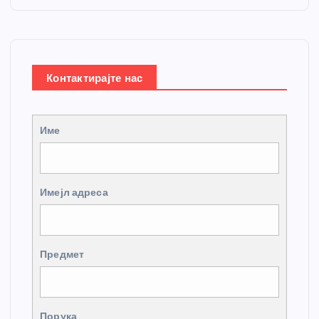
Контактирајте нас
Име
Имејл адреса
Предмет
Порука