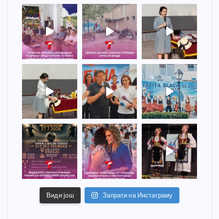
Види још
Запрати на Инстаграму