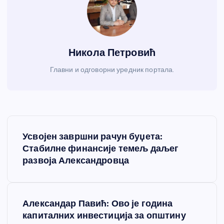
Никола Петровић
Главни и одговорни уредник портала.
К
Усвојен завршни рачун буџета:
р
Стабилне финансије темељ даљег
развоја Александровца
е
т
Александар Павић: Ово је година
капиталних инвестиција за општину