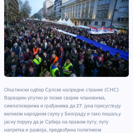
Општински одбор Српске напредне странке (СНС)
Варварин упутио је позив својим члановима,
симпатизерима и грађанима да 27. јуна присуствују
великом народном скупу у Београду и тако пошаљу
јасну поруку да је Србија на правом путу, путу
напретка и развоја, предвођена политиком