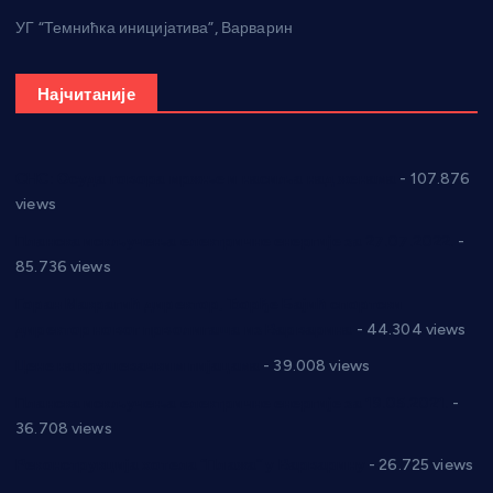
УГ “Темнићка иницијатива”, Варварин
Најчитаније
СНС: Осуда говора мржње и насиља над женама
- 107.876
views
Планска искључења електричне енергије за 27.07.2022.
-
85.736 views
Горан Макрагић директор, Ђорђе Бајић спортски
директор новог прволигаша из Варварина
- 44.304 views
Цене на крушевачким пијацама
- 39.008 views
Планска искључења електричне енергије за 19.05.2021.
-
36.708 views
Реконструкција хотела “Плажа” у Варварину
- 26.725 views