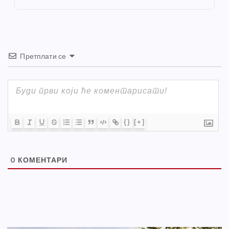
k
Претплати се
{}
[+]
0
КОМЕНТАРИ