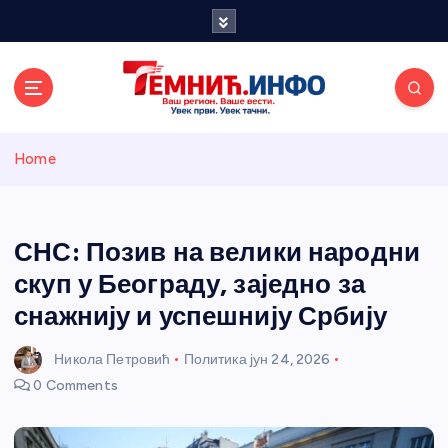
S
k
i
p
t
o
Темнићки
c
Home
o
n
информативн
t
e
СНС: Позив на велики народни
и портал
n
скуп у Београду, заједно за
t
снажнију и успешнију Србију
Никола Петровић
Политика
јун 24, 2026
0 Comments