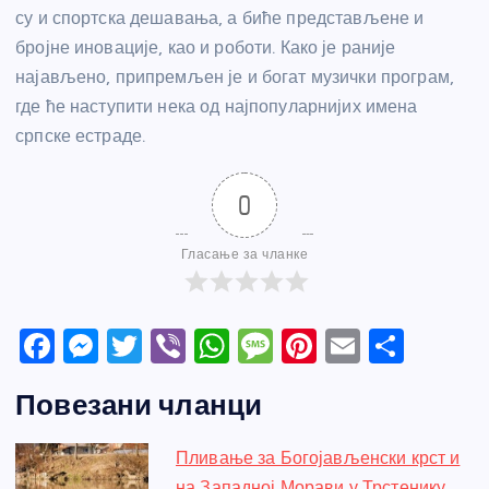
су и спортска дешавања, а биће представљене и
бројне иновације, као и роботи. Како је раније
најављено, припремљен је и богат музички програм,
где ће наступити нека од најпопуларнијих имена
српске естраде.
0
Гласање за чланке
F
M
T
Vi
W
M
Pi
E
S
a
e
w
b
h
e
nt
m
h
Повезани чланци
c
ss
itt
er
at
ss
er
ail
ar
e
e
er
s
a
e
e
Пливање за Богојављенски крст и
b
n
A
g
st
на Западној Морави у Трстенику