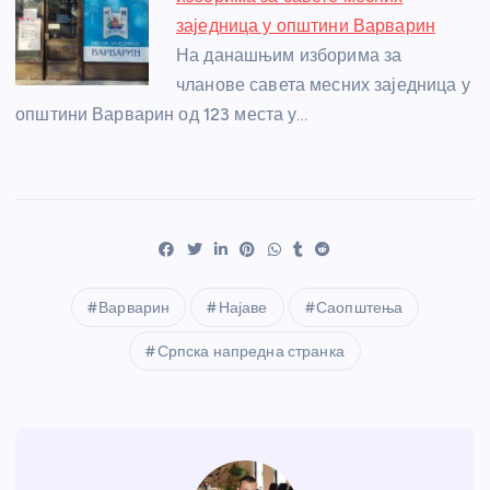
заједница у општини Варварин
На данашњим изборима за
чланове савета месних заједница у
општини Варварин од 123 места у…
Варварин
Најаве
Саопштења
Српска напредна странка