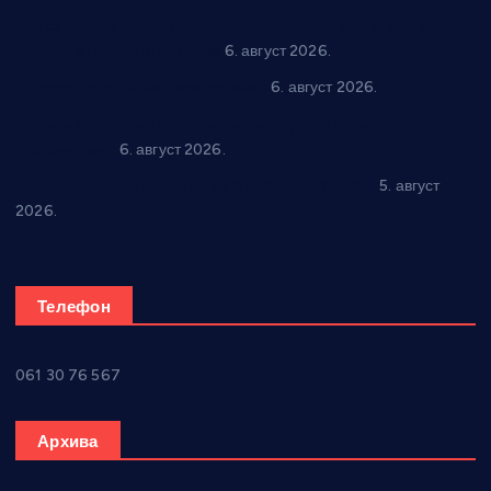
“Да се ради и гради по твом”: Трстеник улаже 4 милиона
динара у пројекте грађана
6. август 2026.
In memoriam: Тања Вилотијевић
6. август 2026.
Даница Петровић оживљава лик и дело Десанке
Максимовић
6. август 2026.
Александровац спреман за 61. “Жупску бербу”
5. август
2026.
Телефон
061 30 76 567
Архива