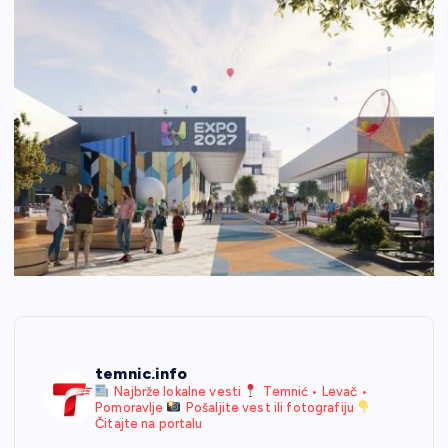
temnic.info
Najbrže lokalne vesti
Temnić • Levač •
Pomoravlje
Pošaljite vest ili fotografiju
Čitajte na portalu