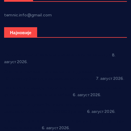
temnic.info@gmail.com
Најновије
“Долина Бачине” кренула у уређење кутка за младе
8.
август 2026.
Општина Ћићевац наставља да подржава предузетнике:
10 нових субвенција за самозапошљавање
7. август 2026.
Вражогрнци чувају традицију: “Михољски сусрети села”
уз спортска надметања и забаву
6. август 2026.
Варварин подржао 25 нових предузетника: За
самозапошљавање по 380.000 динара
6. август 2026.
“Трстеник на Морави” од 10. до 16. августа: Богат програм
за све генерације
6. август 2026.