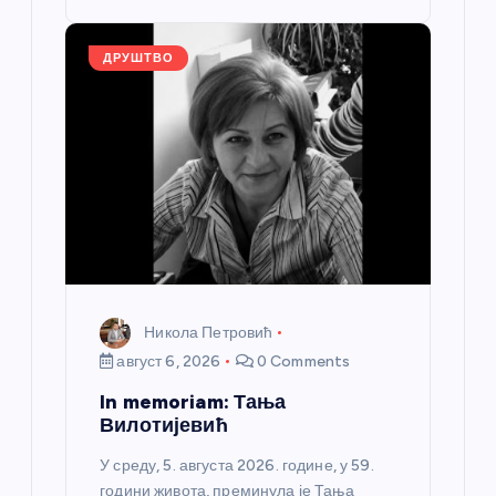
o
er
p
k
ДРУШТВО
Никола Петровић
август 6, 2026
0 Comments
In memoriam: Тања
Вилотијевић
У среду, 5. августа 2026. године, у 59.
години живота, преминула је Тања