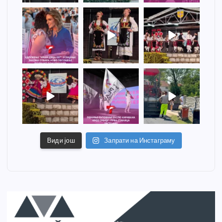
Види још
Запрати на Инстаграму