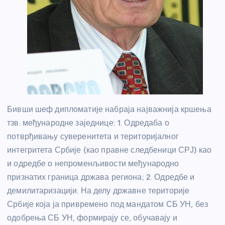
Бивши шеф дипломатије набраја најважнија кршења
тзв. међународне заједнице: 1. Одредаба о
потврђивању суверенитета и територијалног
интегритета Србије (као правне следбеници СРЈ) као
и одредбе о непроменљивости међународно
признатих граница држава региона; 2. Одредбе и
демилитаризацији. На делу државне територије
Србије која ја привремено под мандатом СБ УН, без
одобрења СБ УН, формирају се, обучавају и