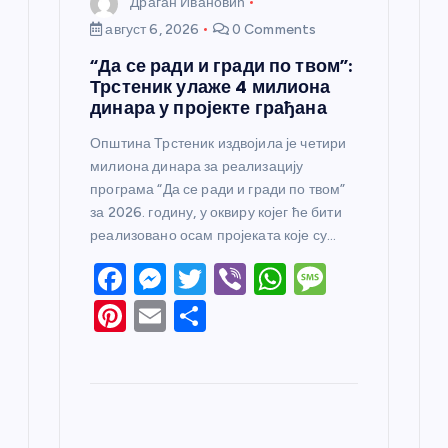
Драган Ивановић
август 6, 2026
0 Comments
“Да се ради и гради по твом”:
Трстеник улаже 4 милиона
динара у пројекте грађана
Општина Трстеник издвојила је четири
милиона динара за реализацију
програма “Да се ради и гради по твом”
за 2026. годину, у оквиру којег ће бити
реализовано осам пројеката које су…
F
M
T
Vi
W
M
a
e
w
b
h
e
Pi
E
S
c
ss
itt
er
at
ss
nt
m
h
e
e
er
s
a
er
ail
ar
b
n
A
g
e
e
o
g
p
e
st