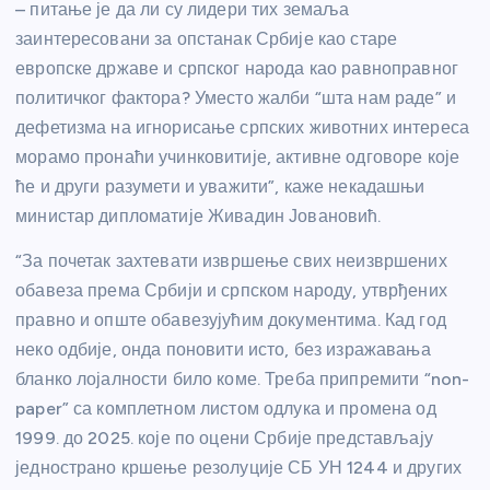
– питање је да ли су лидери тих земаља
заинтересовани за опстанак Србије као старе
европске државе и српског народа као равноправног
политичког фактора? Уместо жалби “шта нам раде” и
дефетизма на игнорисање српских животних интереса
морамо пронаћи учинковитије, активне одговоре које
ће и други разумети и уважити”, каже некадашњи
министар дипломатије Живадин Јовановић.
“За почетак захтевати извршење свих неизвршених
обавеза према Србији и српском народу, утврђених
правно и опште обавезујућим документима. Кад год
неко одбије, онда поновити исто, без изражавања
бланко лојалности било коме. Треба припремити “non-
paper” са комплетном листом одлука и промена од
1999. до 2025. које по оцени Србије представљају
једнострано кршење резолуције СБ УН 1244 и других