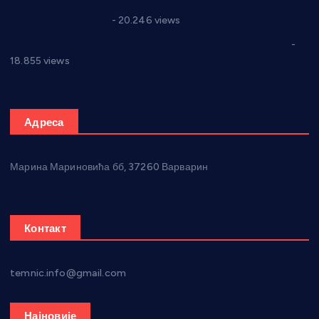
Јелена Вујић-Обрадовић представник Александровца у
Парламенту Србије
- 20.246 views
Откривена илегална штампарија новца код Варварина
-
18.855 views
Адреса
Марина Мариновића бб, 37260 Варварин
Контакт
temnic.info@gmail.com
Најновије