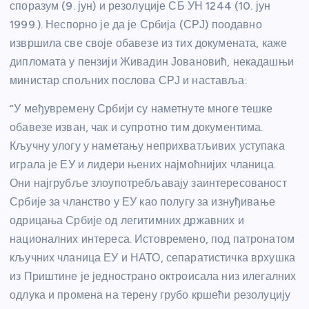
споразум (9. јун) и резолуције СБ УН 1244 (10. јун
1999.). Неспорно је да је Србија (СРЈ) поодавно
извршила све своје обавезе из тих докумената, каже
дипломата у пензији Живадин Јовановић, некадашњи
министар спољних послова СРЈ и наставља:
“У међувремену Србији су наметнуте многе тешке
обавезе изван, чак и супротно тим документима.
Кључну улогу у наметању неприхватљивих уступака
играла је ЕУ и лидери њених најмоћнијих чланица.
Они најгрубље злоупотребљавају заинтересованост
Србије за чланство у ЕУ као полугу за изнуђивање
одрицања Србије од легитимних државних и
националних интереса. Истовремено, под патронатом
кључних чланица ЕУ и НАТО, сепаратистичка врхушка
из Приштине је једнострано октроисала низ илегалних
одлука и промена на терену грубо кршећи резолуцију