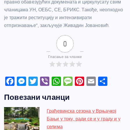
правно обавезујућих докумената и циркулусату свим
чланицама УН, ОЕБС, СЕ, БРИКС. Такође, неопходно
је тражити реституцију и интензивирати
отпризнавање”, закључује Живадин Јовановић.
0
Гласање за чланке
F
M
T
Vi
W
M
Pi
E
S
a
e
w
b
h
e
nt
m
h
Повезани чланци
c
ss
itt
er
at
ss
er
ail
ar
e
e
er
s
a
e
e
Грађевинска сезона у Врњачкој
b
n
A
g
st
Бањи у току, ради се и у граду и у
o
g
p
e
селима