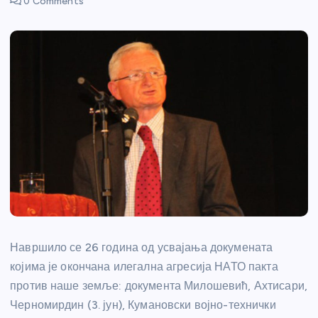
0 Comments
Навршило се 26 година од усвајања докумената
којима је окончана илегална агресија НАТО пакта
против наше земље: документа Милошевић, Ахтисари,
Черномирдин (3. јун), Кумановски војно-технички