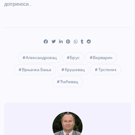
доприноси…
Александровац
Брус
Варварин
Врњачка Бања
Крушевац
Трстеник
Ћићевац