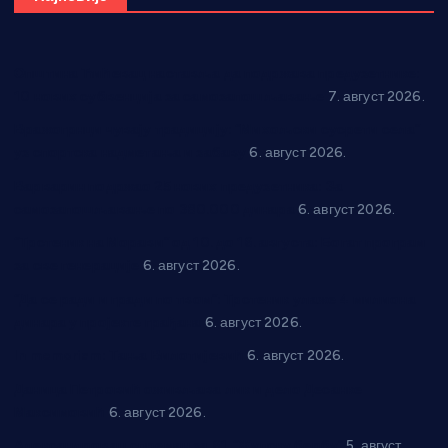
Општина Ћићевац наставља да подржава предузетнике:
10 нових субвенција за самозапошљавање
7. август 2026.
Вражогрнци чувају традицију: “Михољски сусрети села”
уз спортска надметања и забаву
6. август 2026.
Варварин подржао 25 нових предузетника: За
самозапошљавање по 380.000 динара
6. август 2026.
“Трстеник на Морави” од 10. до 16. августа: Богат програм
за све генерације
6. август 2026.
“Да се ради и гради по твом”: Трстеник улаже 4 милиона
динара у пројекте грађана
6. август 2026.
In memoriam: Тања Вилотијевић
6. август 2026.
Даница Петровић оживљава лик и дело Десанке
Максимовић
6. август 2026.
Александровац спреман за 61. “Жупску бербу”
5. август