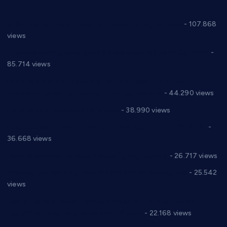
СНС: Осуда говора мржње и насиља над женама
- 107.868
views
Планска искључења електричне енергије за 27.07.2022.
-
85.714 views
Горан Макрагић директор, Ђорђе Бајић спортски
директор новог прволигаша из Варварина
- 44.290 views
Цене на крушевачким пијацама
- 38.990 views
Планска искључења електричне енергије за 19.05.2021.
-
36.668 views
Реконструкција хотела “Плажа” у Варварину
- 26.717 views
Апел за помоћ породици Марковић из Варварина
- 25.542
views
Саопштење и демант Дома здравља “Др Властимир
Годић” на текст који кружи фејсбуком
- 22.168 views