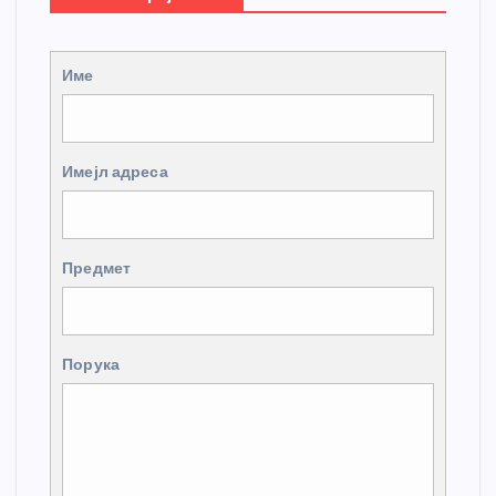
Име
Имејл адреса
Предмет
Порука