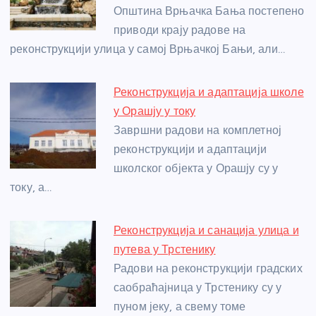
o
er
p
Општина Врњачка Бања постепено
приводи крају радове на
k
реконструкцији улица у самој Врњачкој Бањи, али…
Реконструкција и адаптација школе
у Орашју у току
Завршни радови на комплетној
реконструкцији и адаптацији
школског објекта у Орашју су у
току, а…
Реконструкција и санација улица и
путева у Трстенику
Радови на реконструкцији градских
саобраћајница у Трстенику су у
пуном јеку, а свему томе