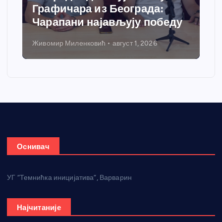
:
добија савремени систем
обеду
грејања
Никола Петровић
јул 31, 2026
Оснивач
УГ “Темнићка иницијатива”, Варварин
Најчитаније