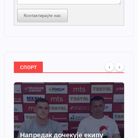
Контактирајте нас
СПОРТ
пу
Спортски центар “Ћићевац”