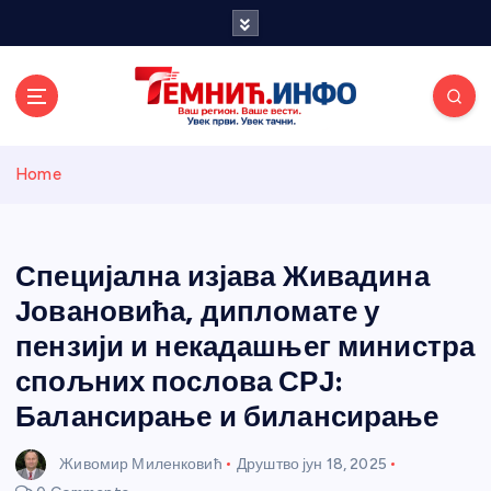
S
k
i
p
t
o
Темнићки
c
Home
o
n
информативн
t
e
Специјална изјава Живадина
и портал
n
Јовановића, дипломате у
t
пензији и некадашњег министра
спољних послова СРЈ:
Балансирање и билансирање
Живомир Миленковић
Друштво
јун 18, 2025