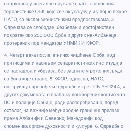
наоружавају илегалне оружане снаге, следбеника
терористичке ОВК, које се чак укључују и у војне вежбе
НАТО, са експанзионистичким предпоставкама; 3.
Спречава се слободан, безбедан и достојанствен
повратак око 250.000 Срба и других не-Албанаца,
протераних под мандатом УНМИК И КФОР.
4. Четврт века после, етничко чишћење Срба, под
притисцима и насиљем сепаратистичких институција
се наставља и убрзава, без заштите угрожених људи
са било које стране; 5. КФОР, односно, НАТО,
опструишу спровођење одредбе из рез. СБ УН 1244, и
других докумената о враћању договорених контигента
ВС и полиције Србије, ради распоређивања, поред
осталог, на важније међународне граничне прелазе
према Албанији и Северној Македонији, код
споменика српске духовности и културе; 6. Одредбе о