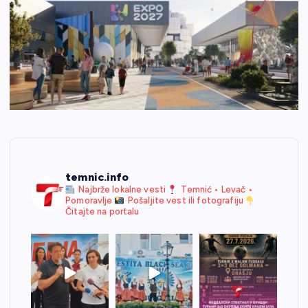
temnic.info
Najbrže lokalne vesti
Temnić • Levač •
Pomoravlje
Pošaljite vest ili fotografiju
Čitajte na portalu