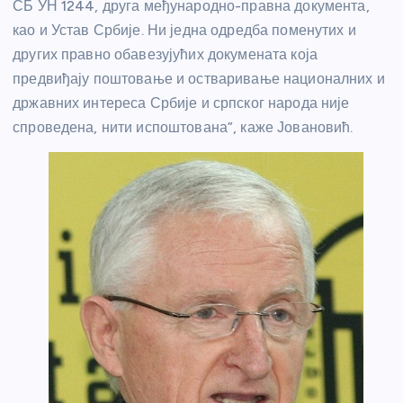
СБ УН 1244, друга међународно-правна документа,
као и Устав Србије. Ни једна одредба поменутих и
других правно обавезујућих докумената која
предвиђају поштовање и остваривање националних и
државних интереса Србије и српског народа није
спроведена, нити испоштована”, каже Јовановић.