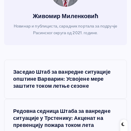
Живомир Миленковић
Новинар и публициста, сарадник портала за подручје
Расинског округа од 2021. године.
К
Заседао Штаб за ванредне ситуације
р
општине Варварин: Усвојене мере
заштите током летње сезоне
е
т
Редовна седница Штаба за ванредне
ситуације у Трстенику: Акценат на
а
превенцију пожара током лета