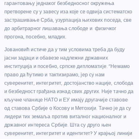
гарантовању једнаког безбедносног окружења
претворене су у завесу иза које се одвија систематско
застрашивање Срба, узурпација њихових поседа, све
до арбитрарног лишавања слободе и физичког
прогона, посебно, младих.
Јовановић истиче да у тим условима треба да буду
јасни задаци и обавезе надлежни државних
институција и посебно, српске дипломатије. “Немамо
право да ћутимо и тактизирамо, јер су нам
суверенитет, интегритет, достојанство нације, слобода
и безбедност грађана изнад свих других. Није тачно да
кључне чланице НАТО и ЕУ имају другачије ставове
од ставова Србије о Косову и Метохији. Тачно је да су
лидери тих земаља против виталног националног и
државног интереса Србије. Шта су друго њен
суверенитет, интегритет и идентитет? У крајњој линији