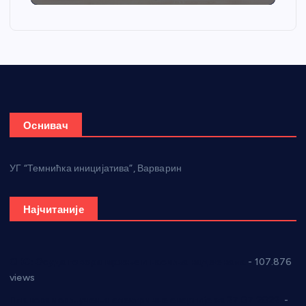
Оснивач
УГ “Темнићка иницијатива”, Варварин
Најчитаније
СНС: Осуда говора мржње и насиља над женама
- 107.876
views
Планска искључења електричне енергије за 27.07.2022.
-