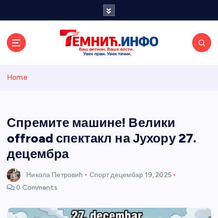
S
k
i
p
t
o
Темнићки
c
Home
o
n
информативн
t
e
Спремите машине! Велики
и портал
n
offroad спектакл на Јухору 27.
t
децембра
Никола Петровић
Спорт
децембар 19, 2025
0 Comments