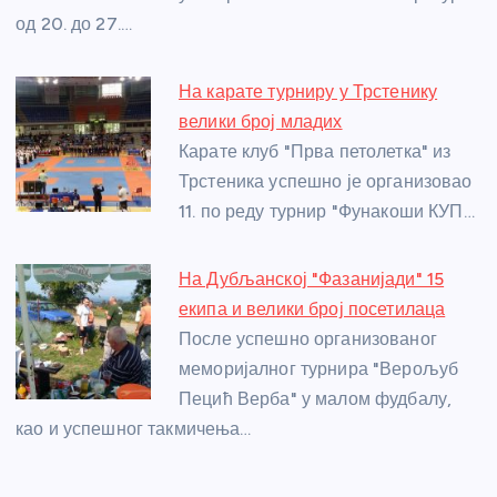
k
од 20. до 27.…
На карате турниру у Трстенику
велики број младих
Карате клуб "Прва петолетка" из
Трстеника успешно је организовао
11. по реду турнир "Фунакоши КУП…
На Дубљанској "Фазанијади" 15
екипа и велики број посетилаца
После успешно организованог
меморијалног турнира "Верољуб
Пецић Верба" у малом фудбалу,
као и успешног такмичења…