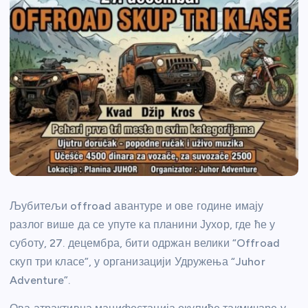
Љубитељи offroad авантуре и ове године имају
разлог више да се упуте ка планини Јухор, где ће у
суботу, 27. децембра, бити одржан велики “Offroad
скуп три класе”, у организацији Удружења “Juhor
Adventure”.