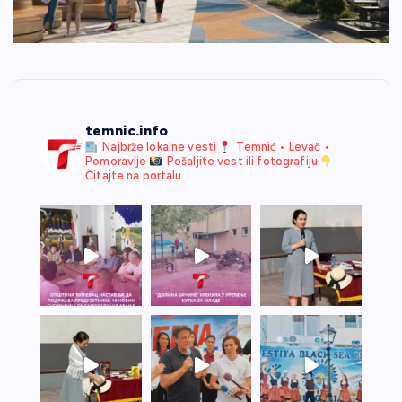
temnic.info
Najbrže lokalne vesti
Temnić • Levač •
Pomoravlje
Pošaljite vest ili fotografiju
Čitajte na portalu