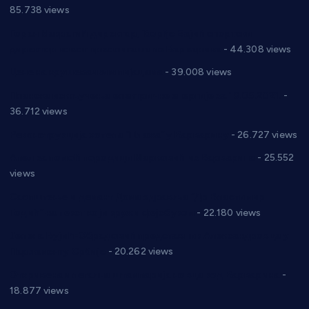
85.738 views
Горан Макрагић директор, Ђорђе Бајић спортски
директор новог прволигаша из Варварина
- 44.308 views
Цене на крушевачким пијацама
- 39.008 views
Планска искључења електричне енергије за 19.05.2021.
-
36.712 views
Реконструкција хотела “Плажа” у Варварину
- 26.727 views
Апел за помоћ породици Марковић из Варварина
- 25.552
views
Саопштење и демант Дома здравља “Др Властимир
Годић” на текст који кружи фејсбуком
- 22.180 views
Јелена Вујић-Обрадовић представник Александровца у
Парламенту Србије
- 20.262 views
Откривена илегална штампарија новца код Варварина
-
18.877 views