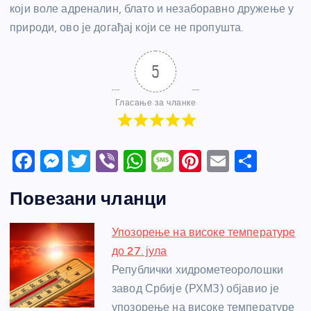
који воле адреналин, блато и незаборавно дружење у
природи, ово је догађај који се не пропушта.
5
Гласање за чланке
F
M
T
Vi
W
M
Pi
E
S
a
e
w
b
h
e
nt
m
h
Повезани чланци
c
ss
itt
er
at
ss
er
ail
ar
e
e
er
s
a
e
e
Упозорење на високе температуре
b
n
A
g
st
до 27. јула
o
g
p
e
Републички хидрометеоролошки
o
er
p
завод Србије (РХМЗ) објавио је
упозорење на високе температуре