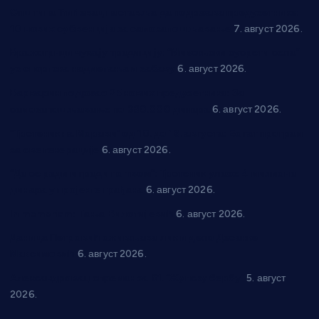
Општина Ћићевац наставља да подржава предузетнике:
10 нових субвенција за самозапошљавање
7. август 2026.
Вражогрнци чувају традицију: “Михољски сусрети села”
уз спортска надметања и забаву
6. август 2026.
Варварин подржао 25 нових предузетника: За
самозапошљавање по 380.000 динара
6. август 2026.
“Трстеник на Морави” од 10. до 16. августа: Богат програм
за све генерације
6. август 2026.
“Да се ради и гради по твом”: Трстеник улаже 4 милиона
динара у пројекте грађана
6. август 2026.
In memoriam: Тања Вилотијевић
6. август 2026.
Даница Петровић оживљава лик и дело Десанке
Максимовић
6. август 2026.
Александровац спреман за 61. “Жупску бербу”
5. август
2026.