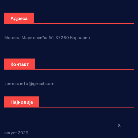
Адреса
Марина Мариновића бб, 37260 Варварин
Контакт
temnic.info@gmail.com
Најновије
“Долина Бачине” кренула у уређење кутка за младе
8.
август 2026.