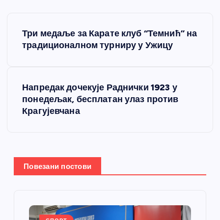
К
Три медаље за Карате клуб “Темнић” на
р
традиционалном турниру у Ужицу
е
Напредак дочекује Раднички 1923 у
т
понедељак, бесплатан улаз против
Крагујевчана
а
њ
е
Повезани постови
ч
л