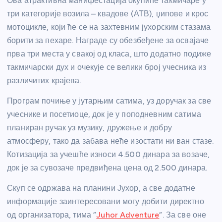
Ова атрактивна манифестација окупиће такмичаре у
три категорије возила – квадове (АТВ), џипове и крос
мотоцикле, који ће се на захтевним јухорским стазама
борити за пехаре. Награде су обезбеђене за освајаче
прва три места у свакој од класа, што додатно подиже
такмичарски дух и очекује се велики број учесника из
различитих крајева.
Програм почиње у јутарњим сатима, уз доручак за све
учеснике и посетиоце, док је у поподневним сатима
планиран ручак уз музику, дружење и добру
атмосферу, тако да забава неће изостати ни ван стазе.
Котизација за учешће износи 4.500 динара за возаче,
док је за сувозаче предвиђена цена од 2.500 динара.
Скуп се одржава на планини Јухор, а све додатне
информације заинтересовани могу добити директно
од организатора, тима “
Juhor Adventure
“. За све оне