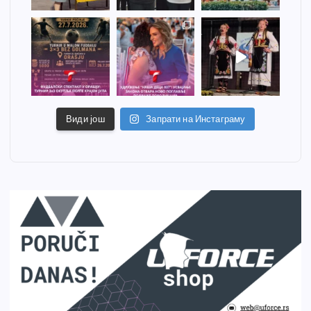
Види још
Запрати на Инстаграму