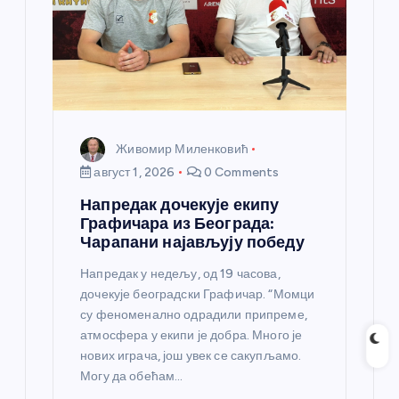
Живомир Миленковић
август 1, 2026
0 Comments
Напредак дочекује екипу
Графичара из Београда:
Чарапани најављују победу
Напредак у недељу, од 19 часова,
дочекује београдски Графичар. “Момци
су феноменално одрадили припреме,
атмосфера у екипи је добра. Много је
нових играча, још увек се сакупљамо.
Могу да обећам…