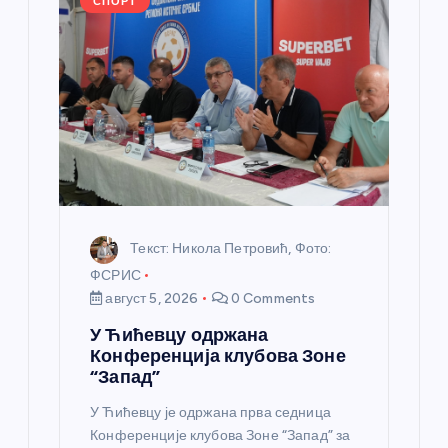
СПОРТ
а
н
к
а
Текст: Никола Петровић, Фото:
ФСРИС
август 5, 2026
0 Comments
У Ћићевцу одржана
Конференција клубова Зоне
“Запад”
У Ћићевцу је одржана прва седница
Конференције клубова Зоне “Запад” за