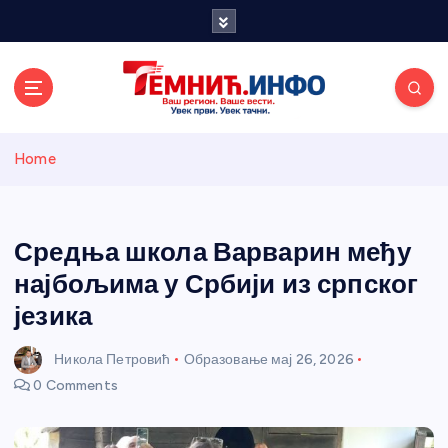
S
k
i
p
t
o
Темнићки
c
Home
o
n
информативн
t
e
Средња школа Варварин међу
и портал
n
најбољима у Србији из српског
t
језика
Никола Петровић
Образовање
мај 26, 2026
0 Comments