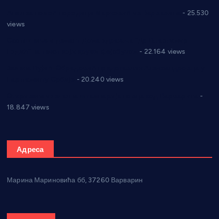
Апел за помоћ породици Марковић из Варварина
- 25.530
views
Саопштење и демант Дома здравља “Др Властимир
Годић” на текст који кружи фејсбуком
- 22.164 views
Јелена Вујић-Обрадовић представник Александровца у
Парламенту Србије
- 20.240 views
Откривена илегална штампарија новца код Варварина
-
18.847 views
Адреса
Марина Мариновића бб, 37260 Варварин