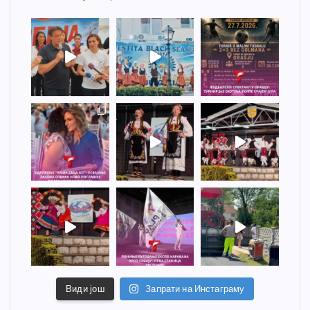
Види још
Запрати на Инстаграму