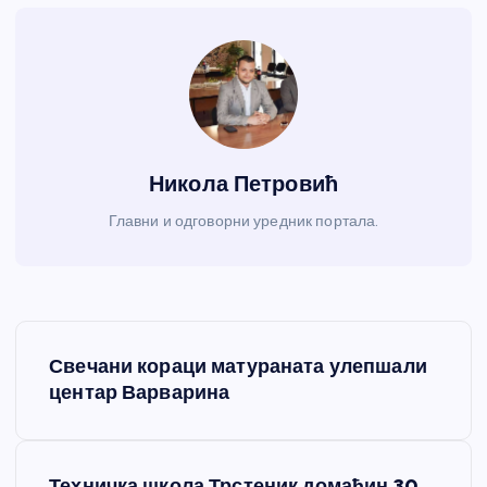
Никола Петровић
Главни и одговорни уредник портала.
К
Свечани кораци матураната улепшали
р
центар Варварина
е
Техничка школа Трстеник домаћин 30.