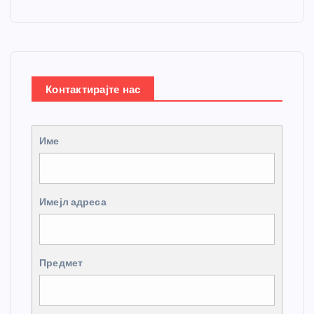
Контактирајте нас
Име
Имејл адреса
Предмет