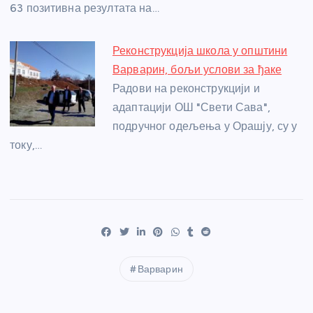
63 позитивна резултата на…
Реконструкција школа у општини
Варварин, бољи услови за ђаке
Радови на реконструкцији и
адаптацији ОШ "Свети Сава",
подручног одељења у Орашју, су у
току,…
Варварин