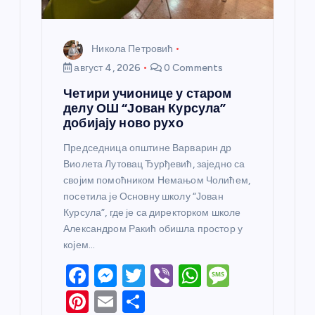
а
Никола Петровић
август 4, 2026
0 Comments
Четири учионице у старом
делу ОШ “Јован Курсула”
добијају ново рухо
Председница општине Варварин др
Виолета Лутовац Ђурђевић, заједно са
својим помоћником Немањом Чолићем,
посетила је Основну школу “Јован
Курсула”, где је са директорком школе
Александром Ракић обишла простор у
којем…
F
M
T
Vi
W
M
a
e
w
b
h
e
Pi
E
S