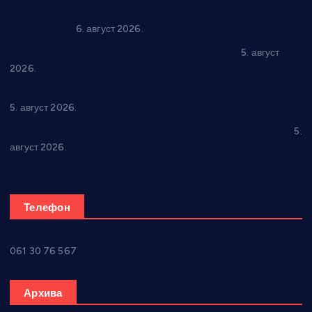
Даница Петровић оживљава лик и дело Десанке
Максимовић
6. август 2026.
Александровац спреман за 61. “Жупску бербу”
5. август
2026.
Нова игралишта стижу у Бошњане, Доњи Катун и Парцане
5. август 2026.
У Ћићевцу одржана Конференција клубова Зоне “Запад”
5.
август 2026.
Телефон
061 30 76 567
Архива