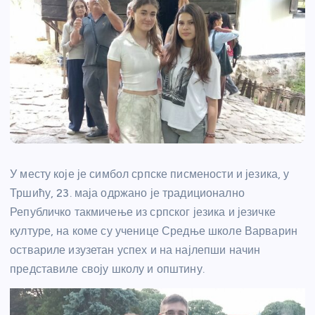
У месту које је симбол српске писмености и језика, у
Тршићу
, 23. маја одржано је традиционално
Републичко такмичење из српског језика и језичке
културе, на коме су ученице
Средње школе Варварин
оствариле изузетан успех и на најлепши начин
представиле своју школу и општину.