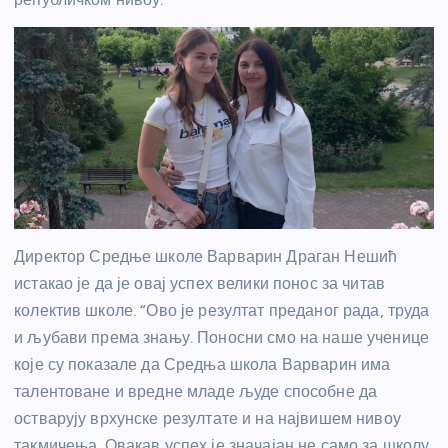
Директор
Средње школе Варварин
Драган Нешић
истакао је да је овај успех велики понос за читав
колектив школе. “Ово је резултат преданог рада, труда
и љубави према знању. Поносни смо на наше ученице
које су показале да Средња школа Варварин има
талентоване и вредне младе људе способне да
остварују врхунске резултате и на највишем нивоу
такмичења. Овакав успех је значајан не само за школу,