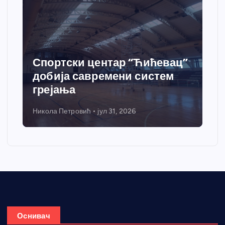
Спортски центар “Ћићевац”
добија савремени систем
грејања
Никола Петровић
јул 31, 2026
Оснивач