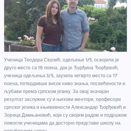
Ученица Теодора Сврзић, одељење 1/5, освојила је
друго место са 19 поена, док је Ђурђина Ђорђевић,
ученица одељења 3/5, заузела четврто место са 17
поена, потврдивши висок ниво знања, посвећености и
љубави према српском језику. За овај значајан
резултат заслужни су и њихови ментори, професори
српског језика и књижевности Александар Ђорђевић и
Зорица Дамњановић, који су својим радом и подршком
помогли ученицама да достојно представе школу на
републичком нивоу.