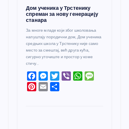
Дом ученика у Трстенику
спреман за нову генерацију
станара
За многе младе који због школовања
напуштају породични дом, Дом ученика
средњих школа у Трстенику није само
место за смештај, већ друга кућа,
сигурно уточиште и простор у коме
стичу…
F
M
T
Vi
W
M
a
e
w
b
h
e
Pi
E
S
c
ss
itt
er
at
ss
nt
m
h
e
e
er
s
a
er
ail
ar
b
n
A
g
e
e
o
g
p
e
st