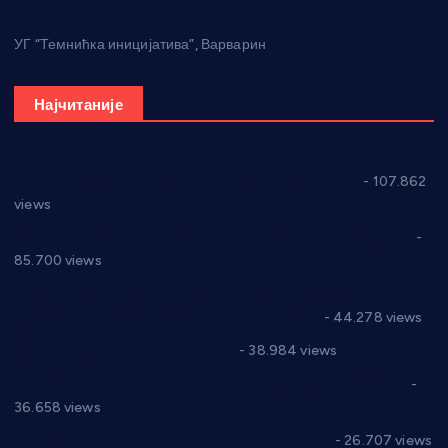
УГ “Темнићка иницијатива”, Варварин
Најчитаније
СНС: Осуда говора мржње и насиља над женама
- 107.862
views
Планска искључења електричне енергије за 27.07.2022.
-
85.700 views
Горан Макрагић директор, Ђорђе Бајић спортски
директор новог прволигаша из Варварина
- 44.278 views
Цене на крушевачким пијацама
- 38.984 views
Планска искључења електричне енергије за 19.05.2021.
-
36.658 views
Реконструкција хотела “Плажа” у Варварину
- 26.707 views