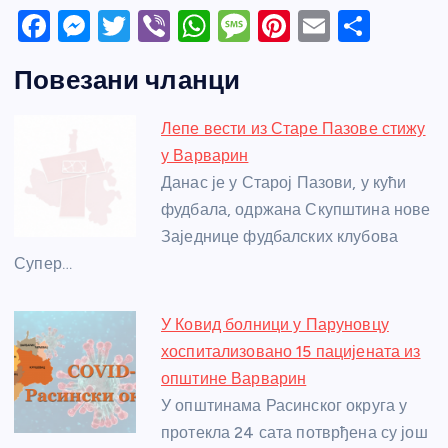
F
M
T
Vi
W
M
Pi
E
S
a
e
w
b
h
e
nt
m
h
Повезани чланци
c
ss
itt
er
at
ss
er
ail
ar
e
e
er
s
a
e
e
Лепе вести из Старе Пазове стижу
b
n
A
g
st
у Варварин
o
g
p
e
Данас је у Старој Пазови, у кући
o
er
p
фудбала, одржана Скупштина нове
Заједнице фудбалских клубова
k
Супер…
У Ковид болници у Паруновцу
хоспитализовано 15 пацијената из
општине Варварин
У општинама Расинског округа у
протекла 24 сата потврђена су још