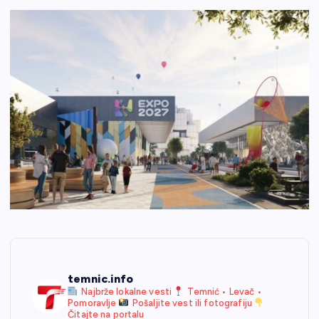
temnic.info
Najbrže lokalne vesti
Temnić • Levač •
Pomoravlje
Pošaljite vest ili fotografiju
Čitajte na portalu