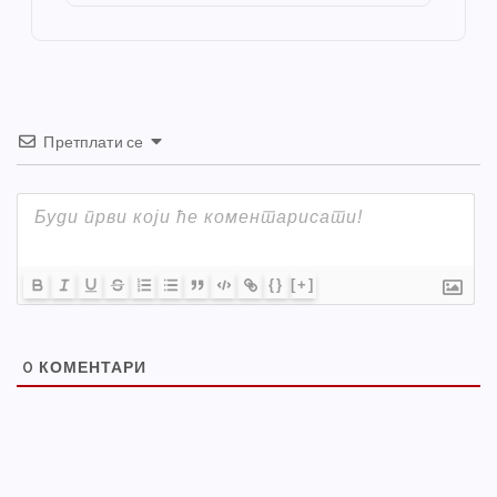
o
er
p
k
Претплати се
{}
[+]
0
КОМЕНТАРИ