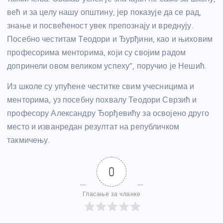
већ и за целу нашу општину, јер показује да се рад,
знање и посвећеност увек препознају и вреднују.
Посебно честитам Теодори и Ђурђини, као и њиховим
професорима менторима, који су својим радом
допринели овом великом успеху”, поручио је Нешић.
Из школе су упућене честитке свим учесницима и
менторима, уз посебну похвалу Теодори Сврзић и
професору Александру Ђорђевићу за освојено друго
место и изванредан резултат на републичком
такмичењу.
0
Гласање за чланке