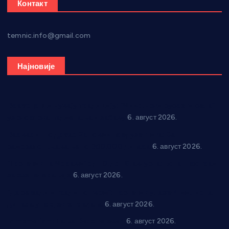
Контакт
temnic.info@gmail.com
Најновије
Вражогрнци чувају традицију: “Михољски сусрети села”
уз спортска надметања и забаву
6. август 2026.
Варварин подржао 25 нових предузетника: За
самозапошљавање по 380.000 динара
6. август 2026.
“Трстеник на Морави” од 10. до 16. августа: Богат програм
за све генерације
6. август 2026.
“Да се ради и гради по твом”: Трстеник улаже 4 милиона
динара у пројекте грађана
6. август 2026.
In memoriam: Тања Вилотијевић
6. август 2026.