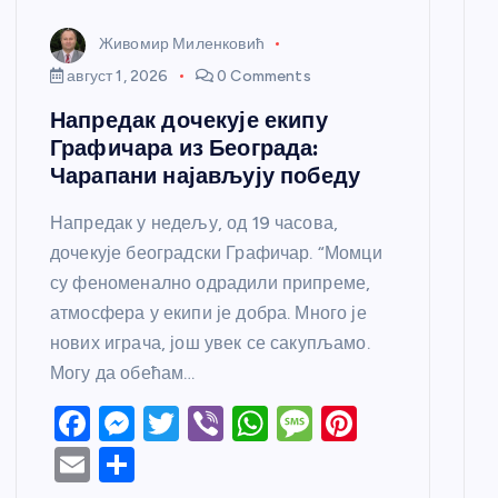
Живомир Миленковић
август 1, 2026
0 Comments
Напредак дочекује екипу
Графичара из Београда:
Чарапани најављују победу
Напредак у недељу, од 19 часова,
дочекује београдски Графичар. “Момци
су феноменално одрадили припреме,
атмосфера у екипи је добра. Много је
нових играча, још увек се сакупљамо.
Могу да обећам…
F
M
T
Vi
W
M
Pi
a
e
w
b
h
e
nt
E
S
c
ss
itt
er
at
ss
er