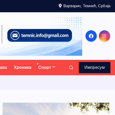
Варварин, Темнић, Србија
ава
Хроника
Спорт
Импресум