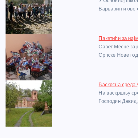
У Основној школ
o
g
p
e
Варварин и ове
o
er
p
k
Пакетићи за нај
Савет Месне зај
Српске Нове го
Васкрсна среда 
На васкршњу ср
Господин Давид,