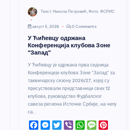
н
Текст: Никола Петровић, Фото: ФСРИС
к
август 5, 2026
0 Comments
а
У Ћићевцу одржана
Конференција клубова Зоне
“Запад”
У Ћићевцу је одржана прва седница
Конференције клубова Зоне “Запад” за
такмичарску сезону 2026/27, којој су
присуствовали представници свих 12
клубова, руководство Фудбалског
савеза региона Источне Србије, на челу
са…
F
M
T
Vi
W
M
Pi