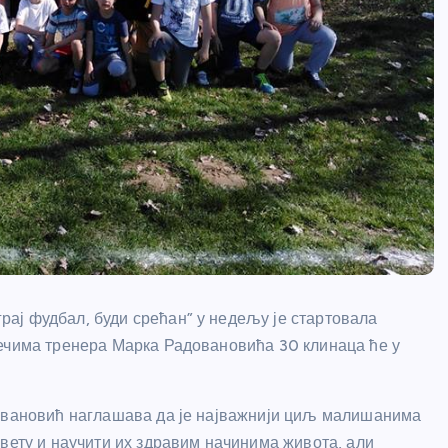
ај фудбал, буди срећан” у недељу је стартовала
речима тренера Марка Радовановића 30 клинаца ће у
довановић наглашава да је најважнији циљ малишанима
свету и научити их здравим начинима живота, али