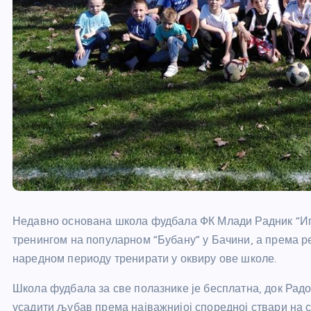
Недавно основана школа фудбала ФК Млади Радник “Игр
тренингом на популарном “Бубану” у Бачини, а према 
наредном периоду тренирати у оквиру ове школе.
Школа фудбала за све полазнике је бесплатна, док Ра
усадити љубав према најважнијој споредној ствари на 