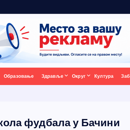
5
ативни портал
Образовање
Здравље
Округ
Култура
Заб
кола фудбала у Бачини