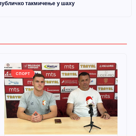
епубличко такмичење у шаху
СПОРТ