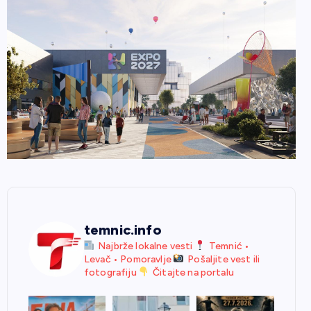
temnic.info
Najbrže lokalne vesti
Temnić •
Levač • Pomoravlje
Pošaljite vest ili
fotografiju
Čitajte na portalu