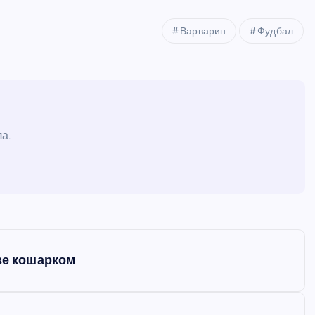
Варварин
Фудбал
а.
аве кошарком