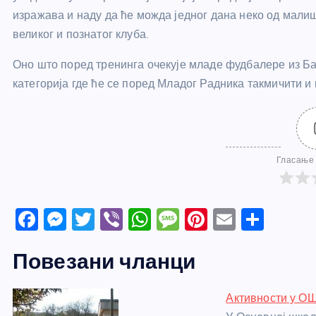
изражава и наду да ће можда једног дана неко од малиш
великог и познатог клуба.
Оно што поред тренинга очекује младе фудбалере из Б
категорија где ће се поред Младог Радника такмичити
Гласање 
F
M
T
Vi
W
M
Pi
E
S
a
e
w
b
h
e
nt
m
h
Повезани чланци
c
ss
itt
er
at
ss
er
ail
ar
e
e
er
s
a
e
e
Активности у ОШ
b
n
A
g
st