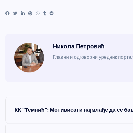
Никола Петровић
Главни и одговорни уредник портал
К
КК “Темнић”: Мотивисати најмлађе да се б
р