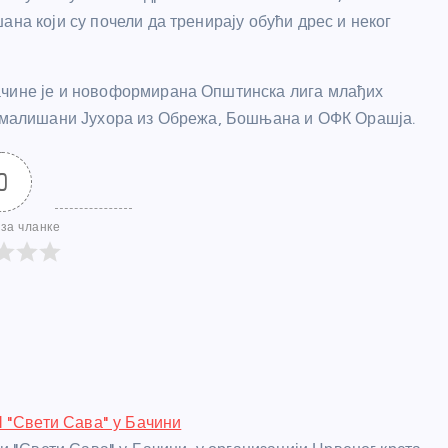
ана који су почели да тренирају обући дрес и неког
ачине је и новоформирана Општинска лига млађих
 и малишани Јухора из Обрежа, Бошњана и ОФК Орашја.
0
за чланке
 "Свети Сава" у Бачини