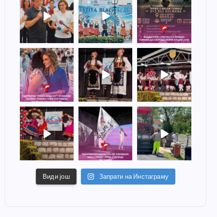
Види још
Запрати на Инстаграму