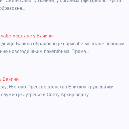
и "Свети Сава" у Бачини, у организацији Црвеног крста
 образовне…
млађе мештане у Бачини
еднице Бачина обрадовао је најмлађе мештане поводом
дине новогодишњим пакетићима. Према…
у Бачини
еду, Његово Преосвештенство Епископ крушевачки
 служио је Јутрење и Свету Архијерејску…