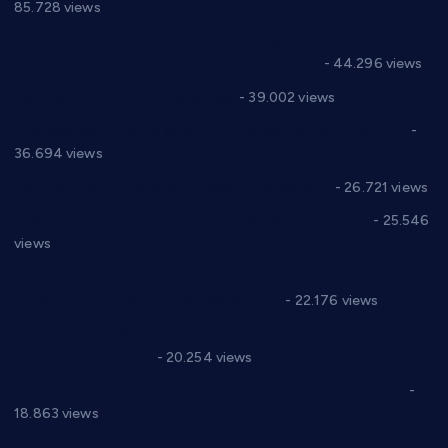
85.728 views
Горан Макрагић директор, Ђорђе Бајић спортски
директор новог прволигаша из Варварина
- 44.296 views
Цене на крушевачким пијацама
- 39.002 views
Планска искључења електричне енергије за 19.05.2021.
-
36.694 views
Реконструкција хотела “Плажа” у Варварину
- 26.721 views
Апел за помоћ породици Марковић из Варварина
- 25.546
views
Саопштење и демант Дома здравља “Др Властимир
Годић” на текст који кружи фејсбуком
- 22.176 views
Јелена Вујић-Обрадовић представник Александровца у
Парламенту Србије
- 20.254 views
Откривена илегална штампарија новца код Варварина
-
18.863 views