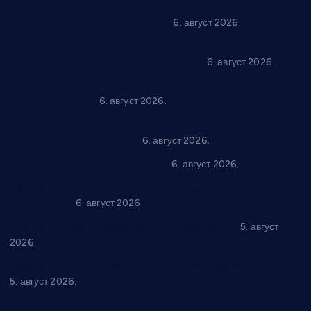
Вражогрнци чувају традицију: “Михољски сусрети села”
уз спортска надметања и забаву
6. август 2026.
Варварин подржао 25 нових предузетника: За
самозапошљавање по 380.000 динара
6. август 2026.
“Трстеник на Морави” од 10. до 16. августа: Богат програм
за све генерације
6. август 2026.
“Да се ради и гради по твом”: Трстеник улаже 4 милиона
динара у пројекте грађана
6. август 2026.
In memoriam: Тања Вилотијевић
6. август 2026.
Даница Петровић оживљава лик и дело Десанке
Максимовић
6. август 2026.
Александровац спреман за 61. “Жупску бербу”
5. август
2026.
Нова игралишта стижу у Бошњане, Доњи Катун и Парцане
5. август 2026.