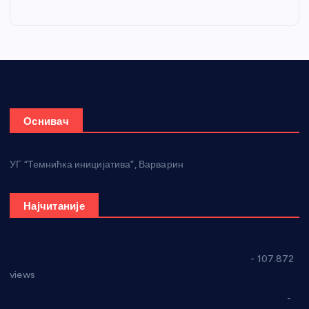
Оснивач
УГ “Темнићка иницијатива”, Варварин
Најчитаније
СНС: Осуда говора мржње и насиља над женама
- 107.872
views
Планска искључења електричне енергије за 27.07.2022.
-