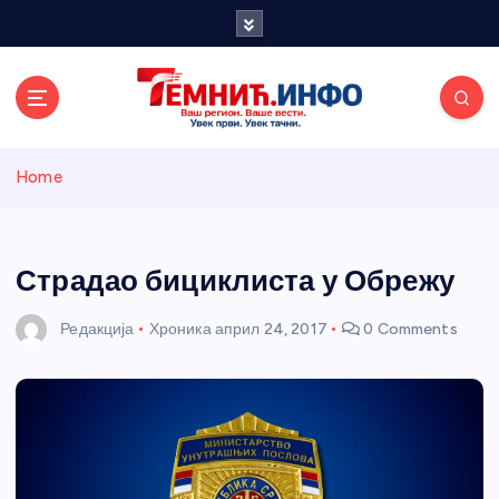
S
k
i
p
t
o
Темнићки
c
Home
o
n
информативн
t
e
Страдао бициклиста у Обрежу
и портал
n
t
Редакција
Хроника
април 24, 2017
0 Comments