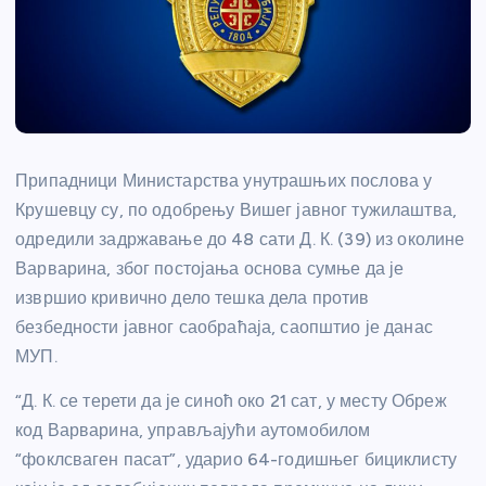
Припадници Министарства унутрашњих послова у
Крушевцу су, по одобрењу Вишег јавног тужилаштва,
одредили задржавање до 48 сати Д. К. (39) из околине
Варварина, због постојања основа сумње да је
извршио кривично дело тешка дела против
безбедности јавног саобраћаја, саопштио је данас
МУП.
“Д. К. се терети да је синоћ око 21 сат, у месту Обреж
код Варварина, управљајући аутомобилом
“фоклсваген пасат”, ударио 64-годишњег бициклисту