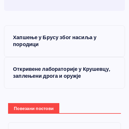
К
Хапшење у Брусу због насиља у
р
породици
е
Откривене лабораторије у Крушевцу,
т
заплењени дрога и оружје
а
њ
Повезани постови
е