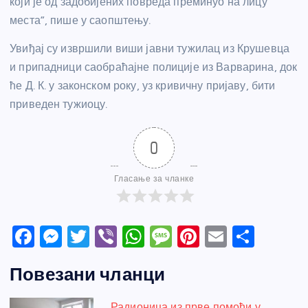
који је од задобијених повреда преминуо на лицу
места”, пише у саопштењу.
Увиђај су извршили виши јавни тужилац из Крушевца
и припадници саобраћајне полиције из Варварина, док
ће Д. К. у законском року, уз кривичну пријаву, бити
приведен тужиоцу.
0
Гласање за чланке
F
M
T
Vi
W
M
Pi
E
S
a
e
w
b
h
e
nt
m
h
Повезани чланци
c
ss
itt
er
at
ss
er
ail
ar
e
e
er
s
a
e
e
Радионица из прве помоћи у