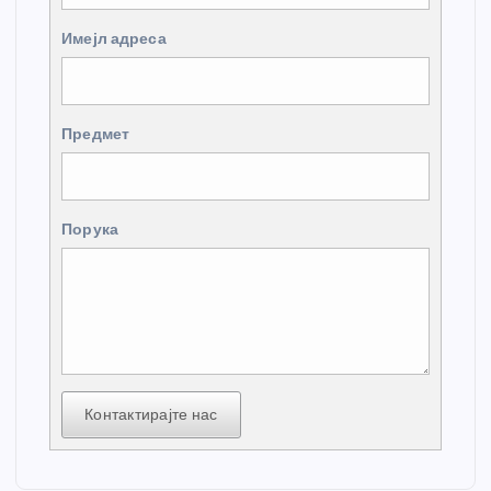
Имејл адреса
Предмет
Порука
Контактирајте нас