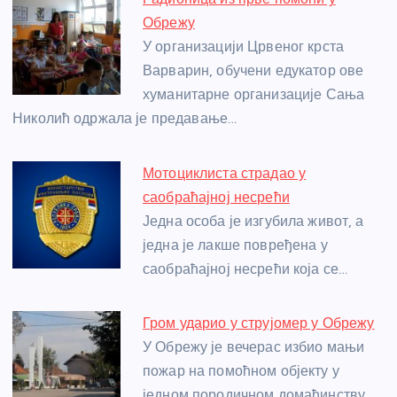
b
n
A
g
st
Обрежу
o
g
p
e
У организацији Црвеног крста
o
er
p
Варварин, обучени едукатор ове
хуманитарне организације Сања
k
Николић одржала је предавање…
Мотоциклиста страдао у
саобраћајној несрећи
Једна особа је изгубила живот, а
једна је лакше повређена у
саобраћајној несрећи која се…
Гром ударио у струјомер у Обрежу
У Обрежу је вечерас избио мањи
пожар на помоћном објекту у
једном породичном домаћинству,