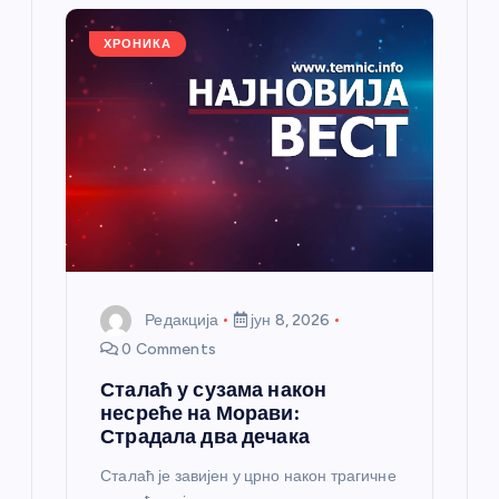
ч
л
ХРОНИКА
а
н
к
а
Редакција
јун 8, 2026
0 Comments
Сталаћ у сузама након
несреће на Морави:
Страдала два дечака
Сталаћ је завијен у црно након трагичне