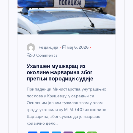
Редакција
мај 6, 2026
0 Comments
Ухапшен мушкарац из
околине Варварина због
претњи породици судије
Припадници Министарства унутрашњих
послова у Крушевцу, у сарадњи са
Основним јавним тужилаштвом у овом
граду, ухапсили су М. М. (40) из околине
Варварина, због сумње да је извршио
кривично дело…