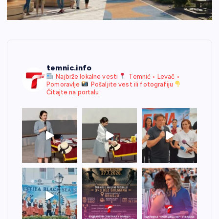
temnic.info
Najbrže lokalne vesti
Temnić • Levač •
Pomoravlje
Pošaljite vest ili fotografiju
Čitajte na portalu