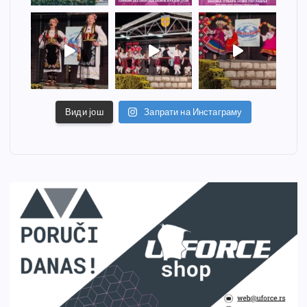
Види још
Запрати на Инстаграму