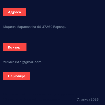
Адреса
Марина Мариновића бб, 37260 Варварин
Контакт
temnic.info@gmail.com
Најновије
Општина Ћићевац наставља да подржава предузетнике:
10 нових субвенција за самозапошљавање
7. август 2026.