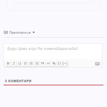
o
er
p
k
Претплати се
{}
[+]
0
КОМЕНТАРИ