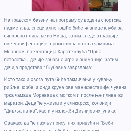
На градском базену на програму су водена спортска
надметања, специјалне гошће биће чланице клуба за
синхроно пливање из Ниша, затим следе атракције
ове манифестације, промотивна вожња чамцима
Моравом, презентација Карате клуба “Прва
петолетка”, дечије забавне игре и анимације, затим
дечија представа “Љубавна заврзлама”.
Исто тако и овога пута биће такмичење у кувању
рибље чорбе, а онда круна ове манифестације, чувена
трка чамаца Мораваца с мотком и после ње пливачки
маратон. Деца ће уживати у сликарској колонији
“Дивља патка”, као и у изложби Дизнијевих јунака.
Свакако да ће пажњу присутних привући и “Беби
маратон”, односно трка беба, као и караоке