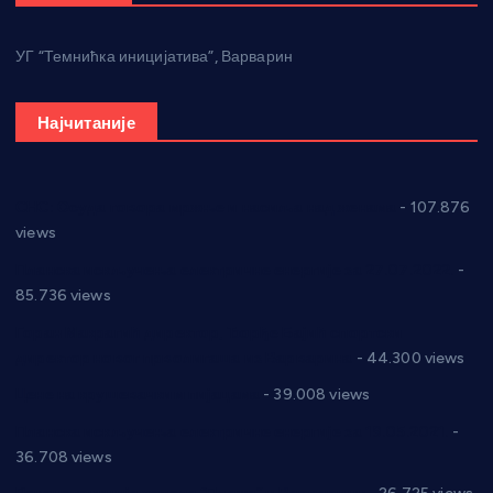
УГ “Темнићка иницијатива”, Варварин
Најчитаније
СНС: Осуда говора мржње и насиља над женама
- 107.876
views
Планска искључења електричне енергије за 27.07.2022.
-
85.736 views
Горан Макрагић директор, Ђорђе Бајић спортски
директор новог прволигаша из Варварина
- 44.300 views
Цене на крушевачким пијацама
- 39.008 views
Планска искључења електричне енергије за 19.05.2021.
-
36.708 views