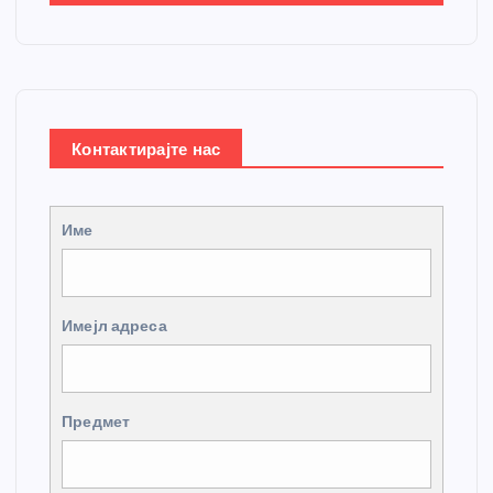
Контактирајте нас
Име
Имејл адреса
Предмет