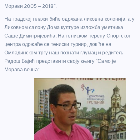
Морави 2005 – 2018”.
На градској плажи биће одржана ликовна колонија, а у
Ликовном салону Дома културе изложба уметника
Саше Димитријевића. На тениском терену Спортског
центра одржаће се тениски турнир, док ће на
Омладинском тргу наш познати глумац и редитељ
Радош Бајић представити своју књигу “Само је
Морава вечна”.