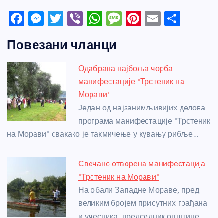
F
M
T
Vi
W
M
Pi
E
S
a
e
w
b
h
e
nt
m
h
Повезани чланци
c
ss
itt
er
at
ss
er
ail
ar
e
e
er
s
a
e
e
Одабрана најбоља чорба
b
n
A
g
st
манифестације "Трстеник на
o
g
p
e
Морави"
o
er
p
Један од најзанимљивијих делова
програма манифестације "Трстеник
k
на Морави" свакако је такмичење у кувању рибље…
Свечано отворена манифестација
"Трстеник на Морави"
На обали Западне Мораве, пред
великим бројем присутних грађана
и учесника, председник општине