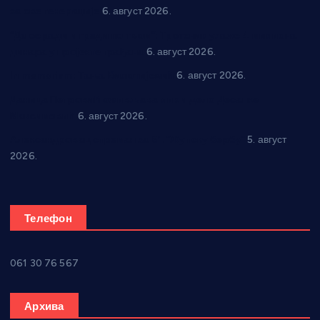
за све генерације
6. август 2026.
“Да се ради и гради по твом”: Трстеник улаже 4 милиона
динара у пројекте грађана
6. август 2026.
In memoriam: Тања Вилотијевић
6. август 2026.
Даница Петровић оживљава лик и дело Десанке
Максимовић
6. август 2026.
Александровац спреман за 61. “Жупску бербу”
5. август
2026.
Телефон
061 30 76 567
Архива