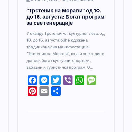
“Трстеник на Морави” од 10.
до 16. августа: Богат програм
за све генерације
У оквиру Трстеничког културног лета, од
10. до 16. августа биће одржана
традиционална манифестација
“Трстеник на Морави”, која и ове године
доноси богат културни, спортски,
забавни и туристички програм. 0…
F
M
T
Vi
W
M
a
e
w
b
h
e
Pi
E
S
c
ss
itt
er
at
ss
nt
m
h
e
e
er
s
a
er
ail
ar
b
n
A
g
e
e
o
g
p
e
st