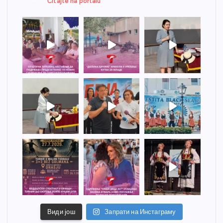
Čitajte na portalu
Види још
Запрати на Инстаграму