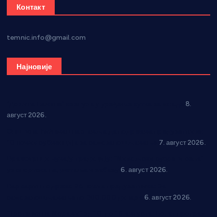
Контакт
temnic.info@gmail.com
Најновије
“Долина Бачине” кренула у уређење кутка за младе
8.
август 2026.
Општина Ћићевац наставља да подржава предузетнике:
10 нових субвенција за самозапошљавање
7. август 2026.
Вражогрнци чувају традицију: “Михољски сусрети села”
уз спортска надметања и забаву
6. август 2026.
Варварин подржао 25 нових предузетника: За
самозапошљавање по 380.000 динара
6. август 2026.
“Трстеник на Морави” од 10. до 16. августа: Богат програм