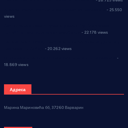
Реконструкција хотела “Плажа” у Варварину
- 26.725 views
Апел за помоћ породици Марковић из Варварина
- 25.550
views
Саопштење и демант Дома здравља “Др Властимир
Годић” на текст који кружи фејсбуком
- 22.178 views
Јелена Вујић-Обрадовић представник Александровца у
Парламенту Србије
- 20.262 views
Откривена илегална штампарија новца код Варварина
-
18.869 views
Адреса
Марина Мариновића бб, 37260 Варварин