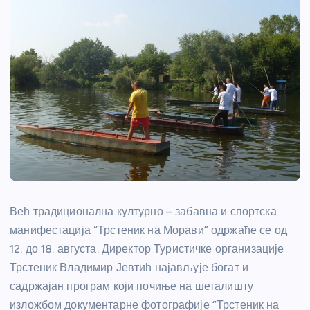
Већ традиционална културно – забавна и спортска
манифестација “Трстеник на Морави” одржаће се од
12. до 18. августа. Директор Туристичке организације
Трстеник Владимир Јевтић најављује богат и
садржајан програм који почиње на шеталишту
изложбом документарне фотографије “Трстеник на