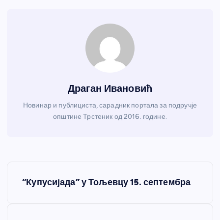
Драган Ивановић
Новинар и публициста, сарадник портала за подручје
општине Трстеник од 2016. године.
К
“Купусијада” у Тољевцу 15. септембра
р