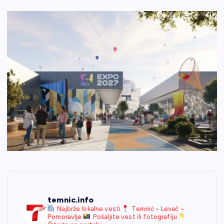
temnic.info
Najbrže lokalne vesti
Temnić • Levač •
Pomoravlje
Pošaljite vest ili fotografiju