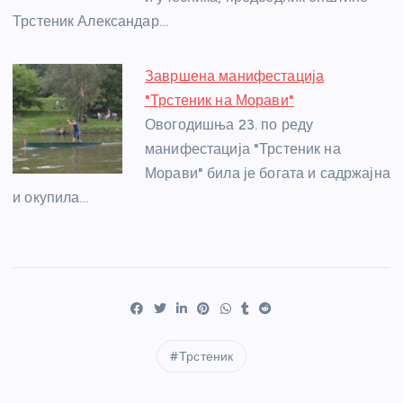
Трстеник Александар…
Завршена манифестација
"Трстеник на Морави"
Овогодишња 23. по реду
манифестација "Трстеник на
Морави" била је богата и садржајна
и окупила…
Трстеник