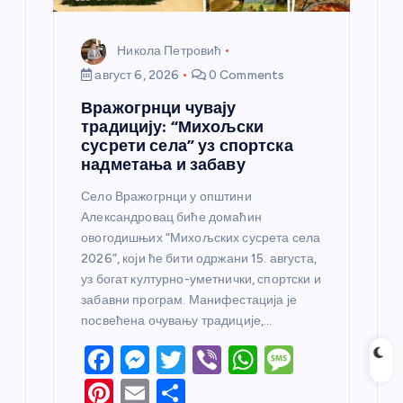
а
Никола Петровић
август 6, 2026
0 Comments
Вражогрнци чувају
традицију: “Михољски
сусрети села” уз спортска
надметања и забаву
Село Вражогрнци у општини
Александровац биће домаћин
овогодишњих “Михољских сусрета села
2026”, који ће бити одржани 15. августа,
уз богат културно-уметнички, спортски и
забавни програм. Манифестација је
посвећена очувању традиције,…
F
M
T
Vi
W
M
a
e
w
b
h
e
Pi
E
S