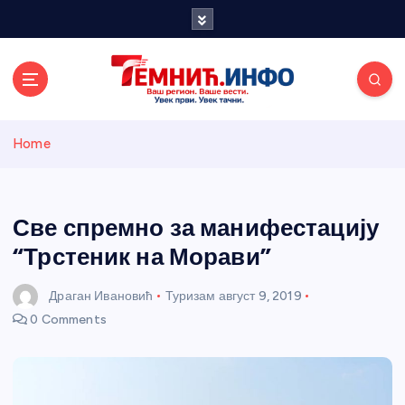
S
k
i
p
t
o
Темнићки
c
Home
o
n
информативн
t
e
Све спремно за манифестацију
и портал
n
“Трстеник на Морави”
t
Драган Ивановић
Туризам
август 9, 2019
0 Comments