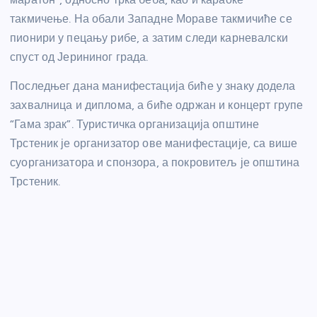
такмичење. На обали Западне Мораве такмичиће се
пионири у пецању рибе, а затим следи карневалски
спуст од Јерининог града.
Последњег дана манифестација биће у знаку додела
захвалница и диплома, а биће одржан и концерт групе
“Гама зрак”. Туристичка организација општине
Трстеник је организатор ове манифестације, са више
суорганизатора и спонзора, а покровитељ је општина
Трстеник.