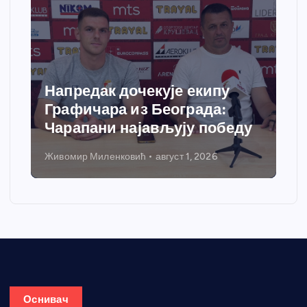
Напредак дочекује екипу
Графичара из Београда:
Чарапани најављују победу
Живомир Миленковић
август 1, 2026
Оснивач