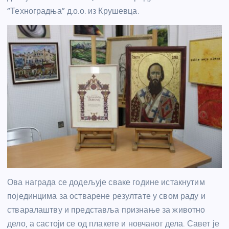
“Техноградња” д.о.о. из Крушевца.
Ова награда се додељује сваке године истакнутим
појединцима за остварене резултате у свом раду и
стваралаштву и представља признање за животно
дело, а састоји се од плакете и новчаног дела. Савет је