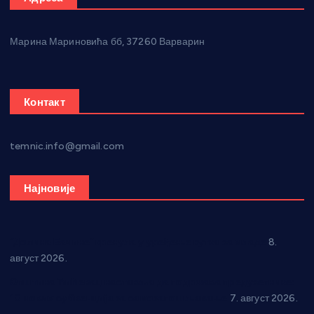
Марина Мариновића бб, 37260 Варварин
Контакт
temnic.info@gmail.com
Најновије
“Долина Бачине” кренула у уређење кутка за младе
8.
август 2026.
Општина Ћићевац наставља да подржава предузетнике:
10 нових субвенција за самозапошљавање
7. август 2026.