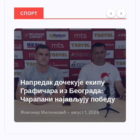
СПОРТ
чекује екипу
Спортски центар
из Београда:
добија савремени
ајављују победу
грејања
вић
август 1, 2026
Никола Петровић
јул 31, 20