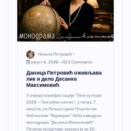
н
к
а
Никола Петровић
август 6, 2026
0 Comments
Даница Петровић оживљава
лик и дело Десанке
Максимовић
У оквиру манифестације “Лето културе
2026 – Темнићки натпис”, у петак, 7.
августа, на Летњој сцени Општинске
библиотеке “Варварин” биће изведена
монодрама “Десанка Максимовић”.
Почетак представе заказан је за 20…