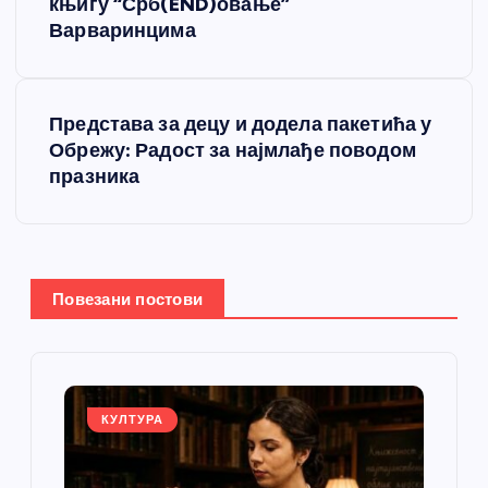
р
књигу “Срб(END)овање”
Варваринцима
е
т
Представа за децу и додела пакетића у
Обрежу: Радост за најмлађе поводом
а
празника
њ
е
Повезани постови
ч
л
а
КУЛТУРА