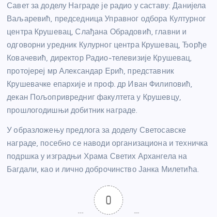
Савет за доделу Награде је радио у саставу: Данијела
Ваљаревић, председница Управног одбора Културног
центра Крушевац, Слађана Обрадовић, главни и
одговорни уредник Кулурног центра Крушевац, Ђорђе
Ковачевић, директор Радио-телевизије Крушевац,
протојереј мр Александар Ерић, представник
Крушевачке епархије и проф. др Иван Филиповић,
декан Пољопривредниг факултета у Крушевцу,
прошлогодишњи добитник награде.
У образложењу предлога за доделу Светосавске
награде, посебно се наводи организациона и техничка
подршка у изградњи Храма Светих Архангела на
Багдали, као и лично доброчинство Јанка Милетића.
0