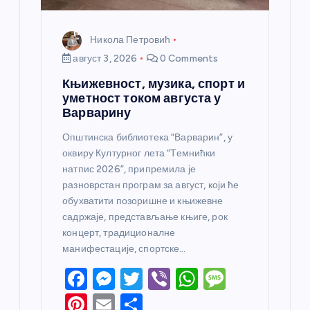
Никола Петровић
август 3, 2026
0 Comments
Књижевност, музика, спорт и
уметност током августа у
Варварину
Општинска библиотека “Варварин”, у
оквиру Културног лета “Темнићки
натпис 2026”, припремила је
разноврстан програм за август, који ће
обухватити позоришне и књижевне
садржаје, представљање књиге, рок
концерт, традиционалне
манифестације, спортске…
F
M
T
Vi
W
M
a
e
w
b
h
e
Pi
E
S