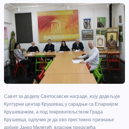
Савет за доделу Светосавске награде, коју додељује
Културни центар Крушевац у сарадњи са Епархијом
Крушевачком, а под покровитељством Града
Крушевца, одлучио је да ово престижно признање
добије Јанко Милетић, власник предузећа