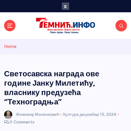
S
k
i
p
t
o
Темнићки
c
Home
o
n
информативн
t
e
Светосавска награда ове
и портал
n
године Јанку Милетићу,
t
власнику предузећа
“Техноградња”
Живомир Миленковић
Култура
децембар 15, 2024
0 Comments