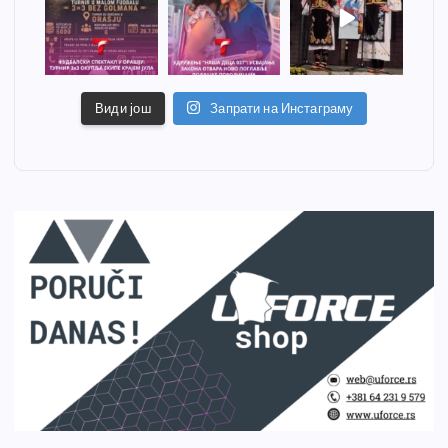
Види још
Запрати на Инстаграму