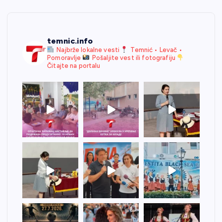
temnic.info
Najbrže lokalne vesti
Temnić • Levač •
Pomoravlje
Pošaljite vest ili fotografiju
Čitajte na portalu