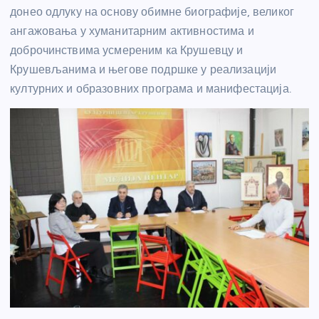
донео одлуку на основу обимне биографије, великог
ангажовања у хуманитарним активностима и
доброчинствима усмереним ка Крушевцу и
Крушевљанима и његове подршке у реализацији
културних и образовних програма и манифестација.