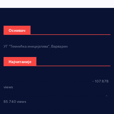
Оснивач
УГ “Темнићка иницијатива”, Варварин
Најчитаније
СНС: Осуда говора мржње и насиља над женама
- 107.878
views
Планска искључења електричне енергије за 27.07.2022.
-
85.740 views
Горан Макрагић директор, Ђорђе Бајић спортски