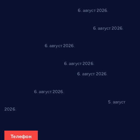
Вражогрнци чувају традицију: “Михољски сусрети села”
уз спортска надметања и забаву
6. август 2026.
Варварин подржао 25 нових предузетника: За
самозапошљавање по 380.000 динара
6. август 2026.
“Трстеник на Морави” од 10. до 16. августа: Богат програм
за све генерације
6. август 2026.
“Да се ради и гради по твом”: Трстеник улаже 4 милиона
динара у пројекте грађана
6. август 2026.
In memoriam: Тања Вилотијевић
6. август 2026.
Даница Петровић оживљава лик и дело Десанке
Максимовић
6. август 2026.
Александровац спреман за 61. “Жупску бербу”
5. август
2026.
Телефон