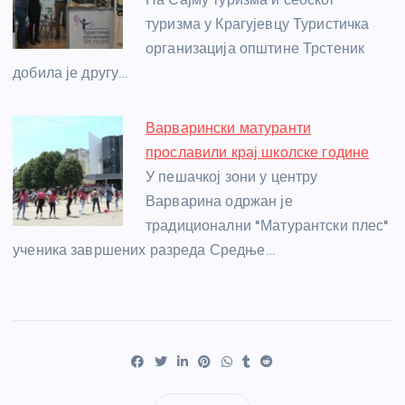
туризма у Крагујевцу Туристичка
организација општине Трстеник
добила је другу…
Варварински матуранти
прославили крај школске године
У пешачкој зони у центру
Варварина одржан је
традиционални "Матурантски плес"
ученика завршених разреда Средње…