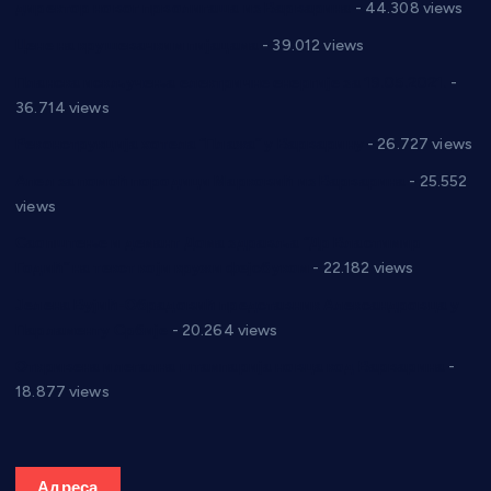
директор новог прволигаша из Варварина
- 44.308 views
Цене на крушевачким пијацама
- 39.012 views
Планска искључења електричне енергије за 19.05.2021.
-
36.714 views
Реконструкција хотела “Плажа” у Варварину
- 26.727 views
Апел за помоћ породици Марковић из Варварина
- 25.552
views
Саопштење и демант Дома здравља “Др Властимир
Годић” на текст који кружи фејсбуком
- 22.182 views
Јелена Вујић-Обрадовић представник Александровца у
Парламенту Србије
- 20.264 views
Откривена илегална штампарија новца код Варварина
-
18.877 views
Адреса