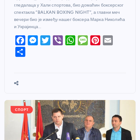
гледалаца у Хали спортова, био домаћин боксерског
спектакла “BALKAN BOXING NIGHT”, а главни меч
вечери био је између нашег боксера Марка Николића
и Украјинца…
F
M
T
Vi
W
M
Pi
E
a
e
w
b
h
e
nt
m
S
c
ss
itt
er
at
ss
er
ail
h
e
e
er
s
a
e
ar
b
n
A
g
st
e
o
g
p
e
o
er
p
k
СПОРТ