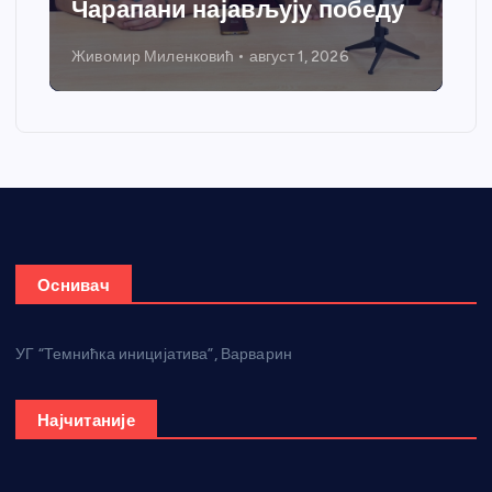
грејања
Никола Петровић
јул 31, 2026
Оснивач
УГ “Темнићка иницијатива”, Варварин
Најчитаније