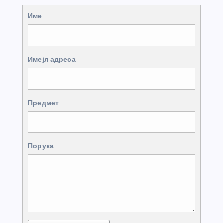
Име
Имејл адреса
Предмет
Порука