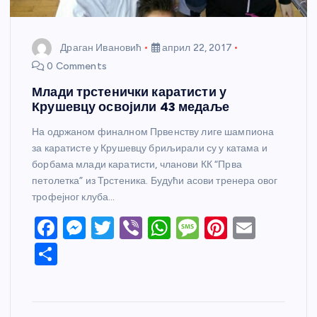
Драган Ивановић
април 22, 2017
0 Comments
Млади трстенички каратисти у
Крушевцу освојили 43 медаље
На одржаном финалном Првенству лиге шампиона
за каратисте у Крушевцу бриљирали су у катама и
борбама млади каратисти, чланови КК “Прва
петолетка” из Трстеника. Будући асови тренера овог
трофејног клуба…
F
M
T
Vi
W
M
Pi
E
a
e
w
b
h
e
nt
m
S
c
ss
itt
er
at
ss
er
ail
h
e
e
er
s
a
e
ar