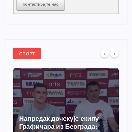
Контактирајте нас
СПОРТ
Спортски центар “Ћићевац”
добија савремени систем