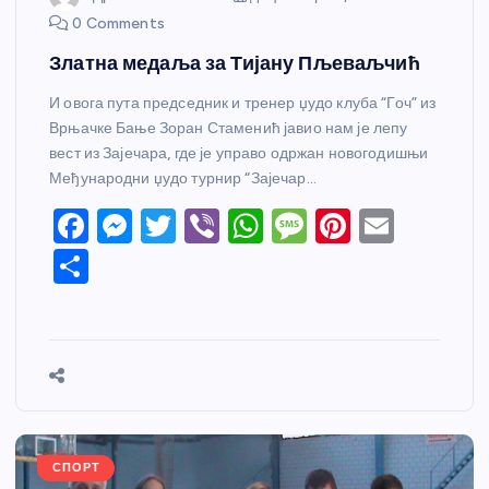
0 Comments
Златна медаља за Тијану Пљеваљчић
И овога пута председник и тренер џудо клуба “Гоч” из
Врњачке Бање Зоран Стаменић јавио нам је лепу
вест из Зајечара, где је управо одржан новогодишњи
Међународни џудо турнир “Зајечар…
F
M
T
Vi
W
M
Pi
E
a
e
w
b
h
e
nt
m
S
c
ss
itt
er
at
ss
er
ail
h
e
e
er
s
a
e
ar
b
n
A
g
st
e
o
g
p
e
o
er
p
k
СПОРТ