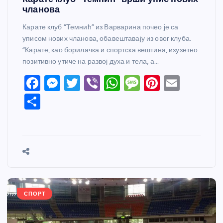
чланова
Карате клуб “Темнић” из Варварина почео је са
уписом нових чланова, обавештавају из овог клуба.
“Карате, као борилачка и спортска вештина, изузетно
позитивно утиче на развој духа и тела, а…
F
M
T
Vi
W
M
Pi
E
a
e
w
b
h
e
nt
m
S
c
ss
itt
er
at
ss
er
ail
h
e
e
er
s
a
e
ar
b
n
A
g
st
e
o
g
p
e
o
er
p
k
СПОРТ