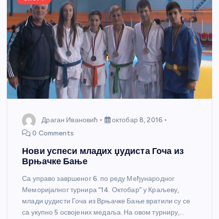
Драган Ивановић
октобар 8, 2016
0 Comments
Нови успеси младих џудиста Гоча из
Врњачке Бање
Са управо завршеног 6. по реду Међународног
Меморијалног турнира “14. Октобар” у Краљеву,
млади џудисти Гоча из Врњачке Бање вратили су се
са укупно 5 освојених медаља. На овом турниру,…