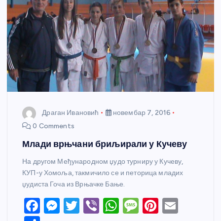
Драган Ивановић
новембар 7, 2016
0 Comments
Млади врњчани бриљирали у Кучеву
На другом Међународном џудо турниру у Кучеву,
КУП-у Хомоља, такмичило се и петорица младих
џудиста Гоча из Врњачке Бање.
F
M
T
Vi
W
M
Pi
E