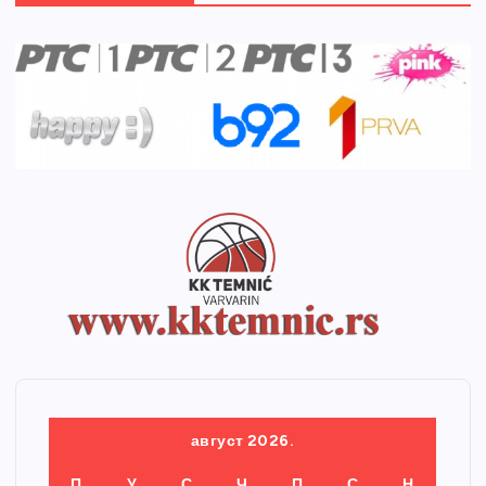
август 2026.
П
У
С
Ч
П
С
Н