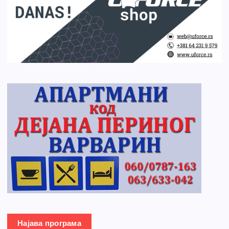
Најава програма