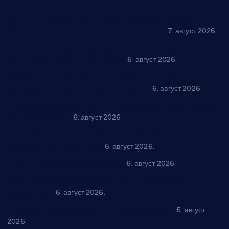
Општина Ћићевац наставља да подржава предузетнике:
10 нових субвенција за самозапошљавање
7. август 2026.
Вражогрнци чувају традицију: “Михољски сусрети села”
уз спортска надметања и забаву
6. август 2026.
Варварин подржао 25 нових предузетника: За
самозапошљавање по 380.000 динара
6. август 2026.
“Трстеник на Морави” од 10. до 16. августа: Богат програм
за све генерације
6. август 2026.
“Да се ради и гради по твом”: Трстеник улаже 4 милиона
динара у пројекте грађана
6. август 2026.
In memoriam: Тања Вилотијевић
6. август 2026.
Даница Петровић оживљава лик и дело Десанке
Максимовић
6. август 2026.
Александровац спреман за 61. “Жупску бербу”
5. август
2026.