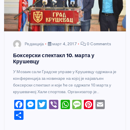
Редакција
март 4, 2017
0 Comments
Боксерски спектакл 10. марта у
Крушевцу
У Мозаик сали Градске управе у Крушевцу одржана је
конференција за новинаре на којој је најављен
боксерски спектакл и који ће се одржати 10.марта у
крушевачкој Хали спортова. Организатор је…
F
M
T
Vi
W
M
Pi
E
a
e
w
b
h
e
nt
m
S
c
ss
itt
er
at
ss
er
ail
h