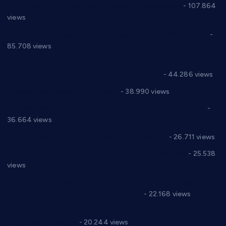
СНС: Осуда говора мржње и насиља над женама
- 107.864
views
Планска искључења електричне енергије за 27.07.2022.
-
85.708 views
Горан Макрагић директор, Ђорђе Бајић спортски
директор новог прволигаша из Варварина
- 44.286 views
Цене на крушевачким пијацама
- 38.990 views
Планска искључења електричне енергије за 19.05.2021.
-
36.664 views
Реконструкција хотела “Плажа” у Варварину
- 26.711 views
Апел за помоћ породици Марковић из Варварина
- 25.538
views
Саопштење и демант Дома здравља “Др Властимир
Годић” на текст који кружи фејсбуком
- 22.168 views
Јелена Вујић-Обрадовић представник Александровца у
Парламенту Србије
- 20.244 views