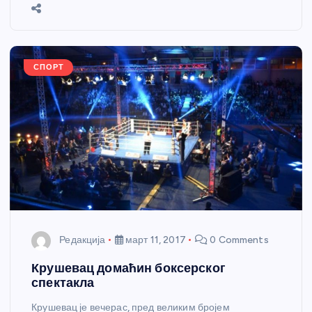
b
n
A
g
st
e
o
g
p
e
o
er
p
k
СПОРТ
Редакција
март 11, 2017
0 Comments
Крушевац домаћин боксерског
спектакла
Крушевац је вечерас, пред великим бројем