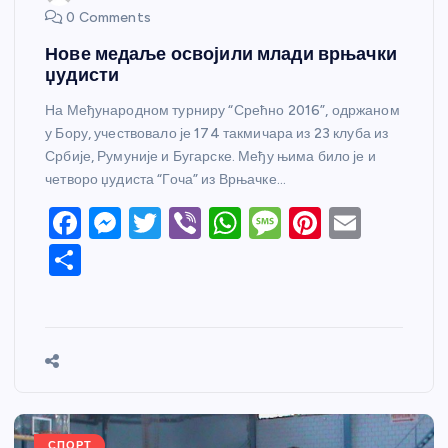
0 Comments
Нове медаље освојили млади врњачки
џудисти
На Међународном турниру “Срећно 2016”, одржаном
у Бору, учествовало је 174 такмичара из 23 клуба из
Србије, Румуније и Бугарске. Међу њима било је и
четворо џудиста “Гоча” из Врњачке…
F
M
T
Vi
W
M
Pi
E
a
e
w
b
h
e
nt
m
S
c
ss
itt
er
at
ss
er
ail
h
e
e
er
s
a
e
ar
b
n
A
g
st
e
o
g
p
e
o
er
p
k
СПОРТ