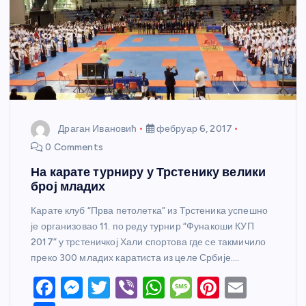
Драган Ивановић
фебруар 6, 2017
0 Comments
На карате турниру у Трстенику велики
број младих
Карате клуб “Прва петолетка” из Трстеника успешно
је организовао 11. по реду турнир “Фунакоши КУП
2017” у трстеничкој Хали спортова где се такмичило
преко 300 младих каратиста из целе Србије.…
F
M
T
Vi
W
M
Pi
E