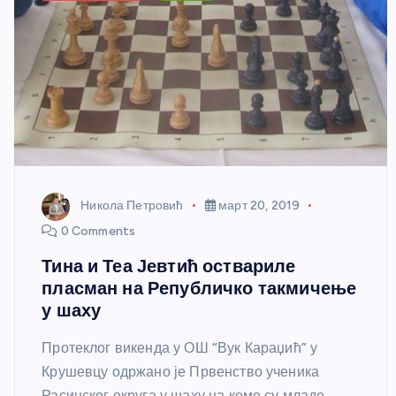
Никола Петровић
март 20, 2019
0 Comments
Тина и Теа Јевтић оствариле
пласман на Републичко такмичење
у шаху
Протеклог викенда у ОШ “Вук Караџић” у
Крушевцу одржано је Првенство ученика
Расинског округа у шаху на коме су младе