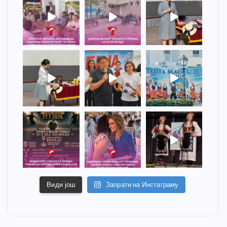
Види још
Запрати на Инстаграму