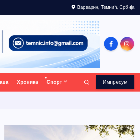
Варварин, Темнић, Србија
ава
Хроника
Спорт
Импресум