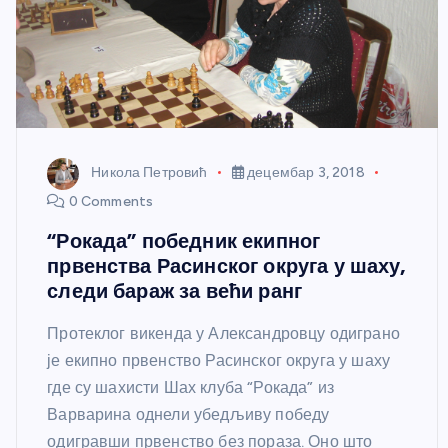
Никола Петровић
децембар 3, 2018
0 Comments
“Рокада” победник екипног
првенства Расинског округа у шаху,
следи бараж за већи ранг
Протеклог викенда у Александровцу одиграно
је екипно првенство Расинског округа у шаху
где су шахисти Шах клуба “Рокада” из
Варварина однели убедљиву победу
одигравши првенство без пораза. Оно што