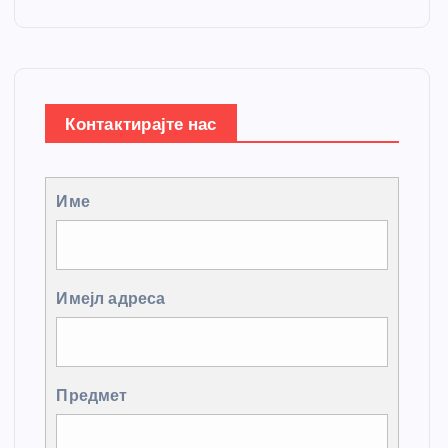
Контактирајте нас
Име
Имејл адреса
Предмет