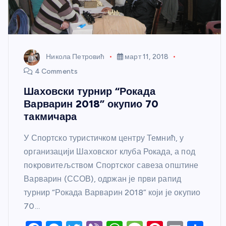
Никола Петровић
март 11, 2018
4 Comments
Шаховски турнир “Рокада
Варварин 2018” окупио 70
такмичара
У Спортско туристичком центру Темнић, у
организацији Шаховског клуба Рокада, а под
покровитељством Спортског савеза општине
Варварин (ССОВ), одржан је први рапид
турнир “Рокада Варварин 2018” који је окупио
70…