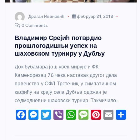
Драган Ивановић
фебруар 21, 2018
0 Comments
Владимир Срејић потврдио
прошлогодишњи успех на
шаховском турниру у Дубљу
Док бубамара још увек мирује и ФК
Каменорезац 76 чека наставак другог дела
првенства у ОФЛ Трстеник, у симпатичном
кафићу на крају села Дубља одржан је
седмодневни шаховски турнир. Такмичило…
F
M
T
Vi
W
M
Pi
E
S
a
e
w
b
h
e
nt
m
h
c
ss
itt
er
at
ss
er
ail
ar