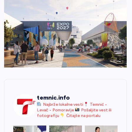
temnic.info
Najbrže lokalne vesti
Temnić •
Levač • Pomoravlje
Pošaljite vest ili
fotografiju
Čitajte na portalu