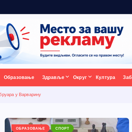
а
с
т
а
в
ативни портал
Образовање
Здравље
Округ
Култура
Заб
ебруара у Варварину
ОБРАЗОВАЊЕ
СПОРТ