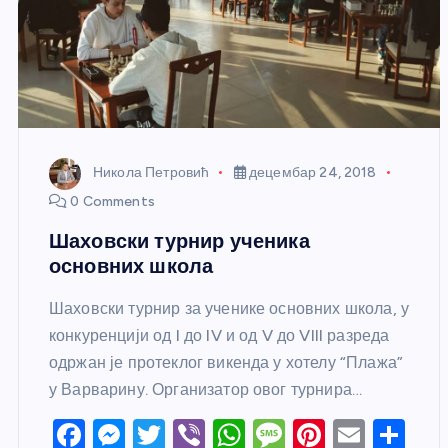
Никола Петровић
децембар 24, 2018
0 Comments
Шаховски турнир ученика
основних школа
Шаховски турнир за ученике основних школа, у
конкуренцији од I до IV и од V до VIII разреда
одржан је протеклог викенда у хотелу “Плажа”
у Варварину. Организатор овог турнира…
F
M
T
Vi
W
M
Pi
E
S