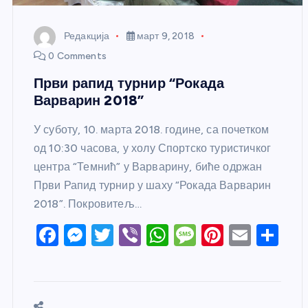
Редакција
март 9, 2018
0 Comments
Први рапид турнир “Рокада
Варварин 2018”
У суботу, 10. марта 2018. године, са почетком
од 10:30 часова, у холу Спортско туристичког
центра “Темнић” у Варварину, биће одржан
Први Рапид турнир у шаху “Рокада Варварин
2018”. Покровитељ…
F
M
T
Vi
W
M
Pi
E
S
a
e
w
b
h
e
nt
m
h
c
ss
itt
er
at
ss
er
ail
ar
e
e
er
s
a
e
e