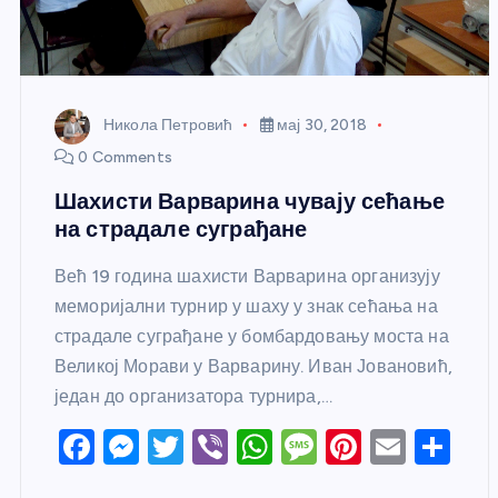
Никола Петровић
мај 30, 2018
0 Comments
Шахисти Варварина чувају сећање
на страдале суграђане
Већ 19 година шахисти Варварина организују
меморијални турнир у шаху у знак сећања на
страдале суграђане у бомбардовању моста на
Великој Морави у Варварину. Иван Јовановић,
један до организатора турнира,…
F
M
T
Vi
W
M
Pi
E
S
a
e
w
b
h
e
nt
m
h