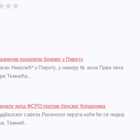
аднички поделили бодове у Пироту
ган Николић" у Пироту, у оквиру 16. кола Прве лиге
ери Темнића…
иналу купа ФСРО против бруског Копаоника
удбалског савеза Расинског округа наћи ће се лидер
ок, Темнић…