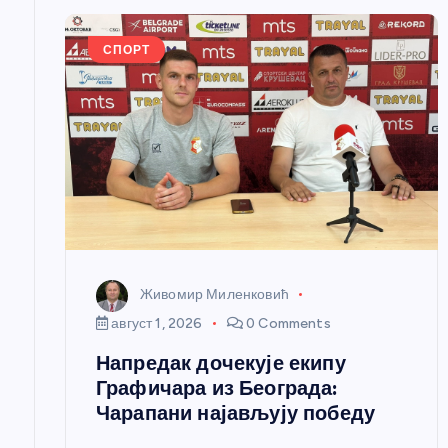
е
СПОРТ
ч
л
а
н
Живомир Миленковић
к
август 1, 2026
0 Comments
Напредак дочекује екипу
а
Графичара из Београда:
Чарапани најављују победу