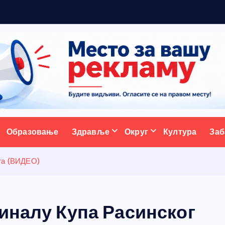
ативни портал
Образовање
Здравље
Округ
Култура
Заб
уга (ВИДЕО)
иналу Купа Расинског