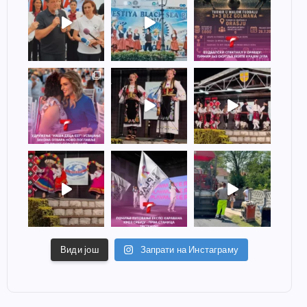
Види још
Запрати на Инстаграму