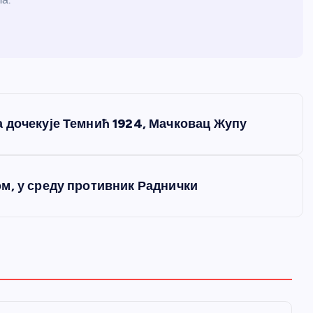
 дочекује Темнић 1924, Мачковац Жупу
м, у среду противник Раднички