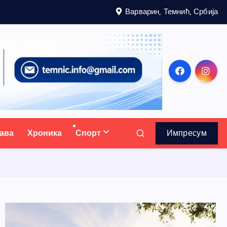
Варварин, Темнић, Србија
ава
Хроника
Спорт
Импресум