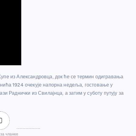
Жупе из Александровца, док ће се термин одигравања
нића 1924 очекује напорна недеља, гостовање у
зи Раднички из Свилајнца, а затим у суботу путују за
0
за чланке