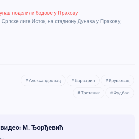
унав поделили бодове у Прахову
а Српске лиге Исток, на стадиону Дунава у Прахову,
…
Александровац
Варварин
Крушевац
Трстеник
Фудбал
и видео: М. Ђорђевић
а.