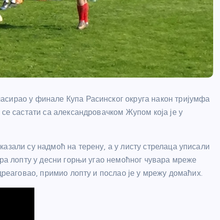
асирао у финале Купа Расинског округа након тријумфа
 се састати са александровачком Жупом која је у
азали су надмоћ на терену, а у листу стрелаца уписали
ара лопту у десни горњи угао немоћног чувара мреже
дреаговао, примио лопту и послао је у мрежу домаћих.