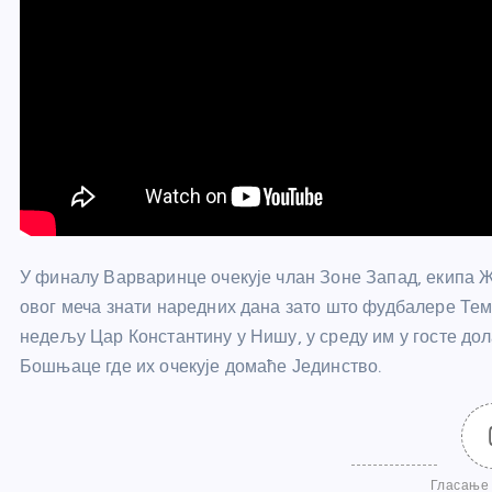
У финалу Варваринце очекује члан Зоне Запад, екипа 
овог меча знати наредних дана зато што фудбалере Тем
недељу Цар Константину у Нишу, у среду им у госте дола
Бошњаце где их очекује домаће Јединство.
Гласање 