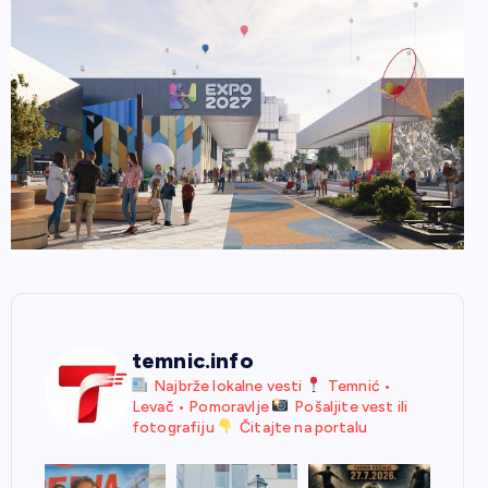
temnic.info
Najbrže lokalne vesti
Temnić •
Levač • Pomoravlje
Pošaljite vest ili
fotografiju
Čitajte na portalu