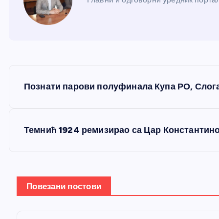
К
Познати парови полуфинала Купа РО, Слога
р
е
Темнић 1924 ремизирао са Цар Константино
т
а
Повезани постови
њ