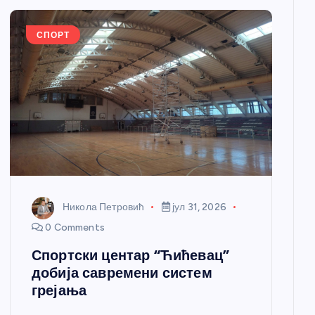
СПОРТ
Никола Петровић
јул 31, 2026
0 Comments
Спортски центар “Ћићевац”
добија савремени систем
грејања