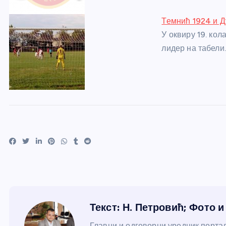
Темнић 1924 и Д
У оквиру 19. кол
лидер на табели
Текст: Н. Петровић; Фото 
Главни и одговорни уредник портал