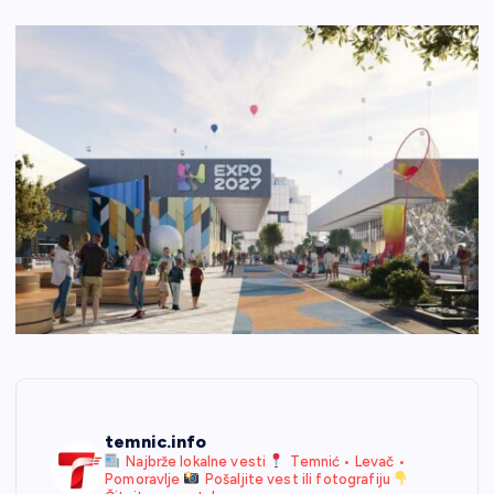
temnic.info
Najbrže lokalne vesti
Temnić • Levač •
Pomoravlje
Pošaljite vest ili fotografiju