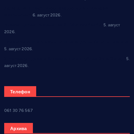
Даница Петровић оживљава лик и дело Десанке
Максимовић
6. август 2026.
Александровац спреман за 61. “Жупску бербу”
5. август
2026.
Нова игралишта стижу у Бошњане, Доњи Катун и Парцане
5. август 2026.
У Ћићевцу одржана Конференција клубова Зоне “Запад”
5.
август 2026.
Телефон
061 30 76 567
Архива