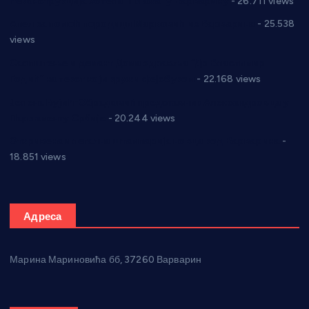
Реконструкција хотела “Плажа” у Варварину
- 26.711 views
Апел за помоћ породици Марковић из Варварина
- 25.538
views
Саопштење и демант Дома здравља “Др Властимир
Годић” на текст који кружи фејсбуком
- 22.168 views
Јелена Вујић-Обрадовић представник Александровца у
Парламенту Србије
- 20.244 views
Откривена илегална штампарија новца код Варварина
-
18.851 views
Адреса
Марина Мариновића бб, 37260 Варварин