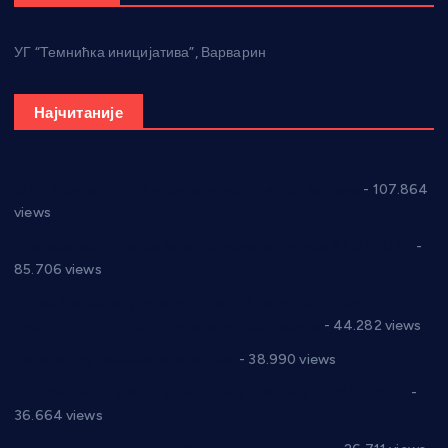
УГ “Темнићка иницијатива”, Варварин
Најчитаније
СНС: Осуда говора мржње и насиља над женама
- 107.864
views
Планска искључења електричне енергије за 27.07.2022.
-
85.706 views
Горан Макрагић директор, Ђорђе Бајић спортски
директор новог прволигаша из Варварина
- 44.282 views
Цене на крушевачким пијацама
- 38.990 views
Планска искључења електричне енергије за 19.05.2021.
-
36.664 views