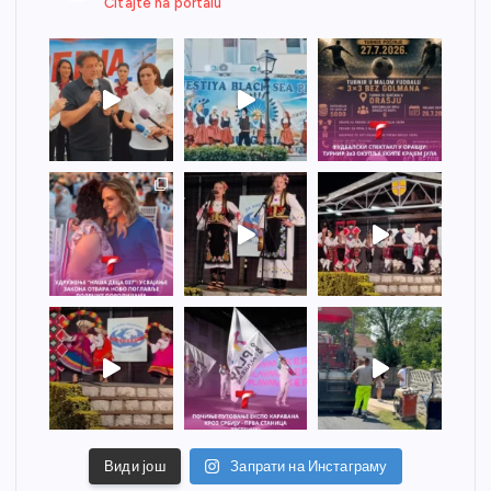
Čitajte na portalu
Види још
Запрати на Инстаграму