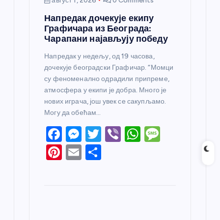
август 1, 2026
0 Comments
Напредак дочекује екипу
Графичара из Београда:
Чарапани најављују победу
Напредак у недељу, од 19 часова,
дочекује београдски Графичар. “Момци
су феноменално одрадили припреме,
атмосфера у екипи је добра. Много је
нових играча, још увек се сакупљамо.
Могу да обећам…
F
M
T
Vi
W
M
a
e
w
b
h
e
Pi
E
S
c
ss
itt
er
at
ss
nt
m
h
e
e
er
s
a
er
ail
ar
b
n
A
g
e
e
o
g
p
e
st