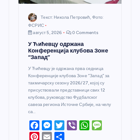
а
Текст: Никола Петровић, Фото:
ФСРИС
август 5, 2026
0 Comments
У Ћићевцу одржана
Конференција клубова Зоне
“Запад”
У Ћићевцу је одржана прва седница
Конференције клубова Зоне “Запад” за
такмичарску сезону 2026/27, којој су
присуствовали представници свих 12
клубова, руководство Фудбалског
савеза региона Источне Србије, на челу
са…
F
M
T
Vi
W
M
a
e
w
b
h
e
Pi
E
S