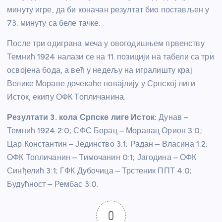
минуту игре, да би коначан резултат био постављен у
73. минуту са беле тачке.
После три одиграна меча у овогодишњем првенству
Темнић 1924 налази се на 11. позицији на табели са три
освојена бода, а већ у недељу на игралишту крај
Велике Мораве дочекаће новајлију у Српској лиги
Исток, екипу ОФК Топличанина.
Резултати 3. кола Српске лиге Исток:
Дунав –
Темнић 1924 2:0; СФС Борац – Моравац Орион 3:0;
Цар Константин – Јединство 3:1; Радан – Власина 1:2;
ОФК Топличанин – Тимочанин 0:1; Јагодина – ОФК
Синђелић 3:1; ГФК Дубочица – Трстеник ППТ 4:0;
Будућност – Рембас 3:0.
0