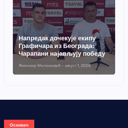
Напредак дочекује екипу
Графичара из Београда:
Чарапани најављују победу
Живомир Миленковић
август 1, 2026
Оснивач