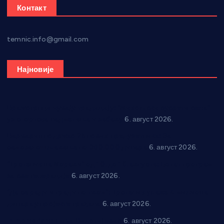
Контакт
temnic.info@gmail.com
Најновије
Вражогрнци чувају традицију: “Михољски сусрети села”
уз спортска надметања и забаву
6. август 2026.
Варварин подржао 25 нових предузетника: За
самозапошљавање по 380.000 динара
6. август 2026.
“Трстеник на Морави” од 10. до 16. августа: Богат програм
за све генерације
6. август 2026.
“Да се ради и гради по твом”: Трстеник улаже 4 милиона
динара у пројекте грађана
6. август 2026.
In memoriam: Тања Вилотијевић
6. август 2026.