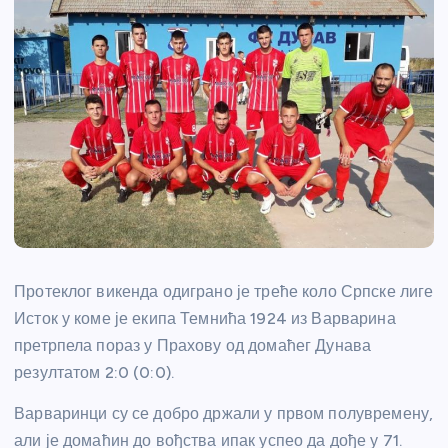
Протеклог викенда одиграно је треће коло Српске лиге
Исток у коме је екипа Темнића 1924 из Варварина
претрпела пораз у Прахову од домаћег Дунава
резултатом 2:0 (0:0).
Варваринци су се добро држали у првом полувремену,
али је домаћин до вођства ипак успео да дође у 71.