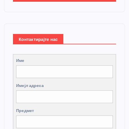
Контактирајте нас
Име
Имејл адреса
Предмет