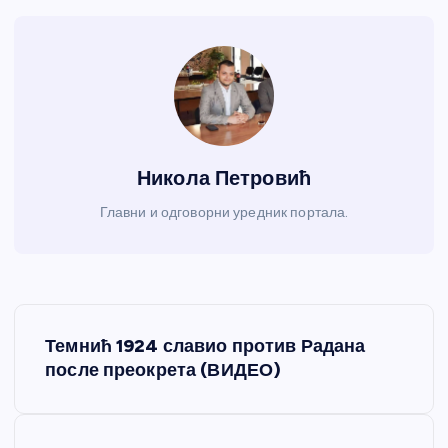
Никола Петровић
Главни и одговорни уредник портала.
К
Темнић 1924 славио против Радана
р
после преокрета (ВИДЕО)
е