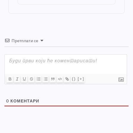
o
er
p
k
Претплати се
{}
[+]
0
КОМЕНТАРИ