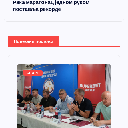
Рака маратонац једном руком
т
поставља рекорде
а
њ
Повезани постови
е
ч
л
СПОРТ
а
н
к