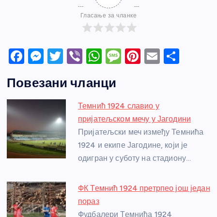
Гласање за чланке
F
M
T
Vi
W
M
Pi
E
S
a
e
w
b
h
e
nt
m
h
Повезани чланци
c
ss
itt
er
at
ss
er
ail
ar
e
e
er
s
a
e
e
Темнић 1924 славио у
b
n
A
g
st
пријатељском мечу у Јагодини
o
g
p
e
Пријатељски меч између Темнића
o
er
p
1924 и екипе Јагодине, који је
одигран у суботу на стадиону…
k
ФК Темнић 1924 претрпео још један
пораз
Фудбалери Темнића 1924