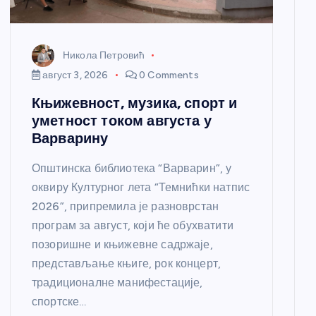
Никола Петровић
август 3, 2026
0 Comments
Књижевност, музика, спорт и
уметност током августа у
Варварину
Општинска библиотека “Варварин”, у
оквиру Културног лета “Темнићки натпис
2026”, припремила је разноврстан
програм за август, који ће обухватити
позоришне и књижевне садржаје,
представљање књиге, рок концерт,
традиционалне манифестације,
спортске…