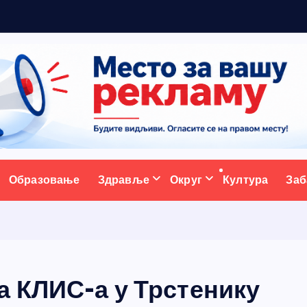
ативни портал
Образовање
Здравље
Округ
Култура
Заб
 КЛИС-а у Трстенику