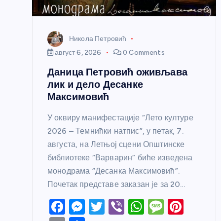
н
Никола Петровић
к
август 6, 2026
0 Comments
Даница Петровић оживљава
а
лик и дело Десанке
Максимовић
У оквиру манифестације “Лето културе
2026 – Темнићки натпис”, у петак, 7.
августа, на Летњој сцени Општинске
библиотеке “Варварин” биће изведена
монодрама “Десанка Максимовић”.
Почетак представе заказан је за 20…
F
M
T
Vi
W
M
Pi