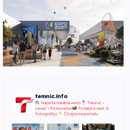
temnic.info
Najbrže lokalne vesti
Temnić •
Levač • Pomoravlje
Pošaljite vest ili
fotografiju
Čitajte na portalu