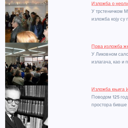
Изложба о неоли
b
n
A
g
st
У трстеничком Му
o
g
p
e
изложба коју су
o
er
p
k
Прва изложба же
У Ликовном сало
излагача, као и
Изложба књига И
Поводом 125 год
простора бивше