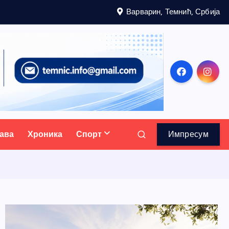
Варварин, Темнић, Србија
ава
Хроника
Спорт
Импресум