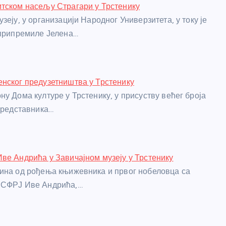
тском насељу Страгари у Трстенику
зеју, у организацији Народног Универзитета, у току је
 припремиле Јелена…
нског предузетништва у Трстенику
ну Дома културе у Трстенику, у присуству већег броја
 представника…
ве Андрића у Завичајном музеју у Трстенику
ина од рођења књижевника и првог нобеловца са
 СФРЈ Иве Андрића,…