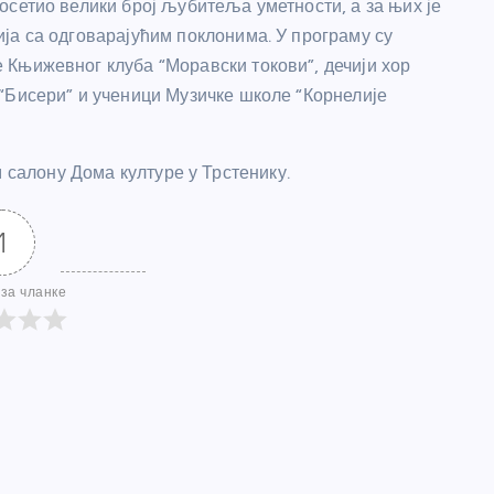
посетио велики број љубитеља уметности, а за њих је
ија са одговарајућим поклонима. У програму су
 Књижевног клуба “Моравски токови”, дечији хор
 “Бисери” и ученици Музичке школе “Корнелије
м салону Дома културе у Трстенику.
1
за чланке