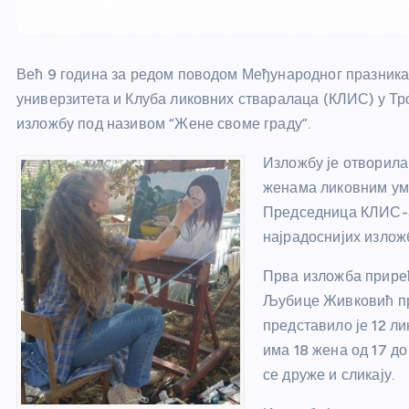
Већ 9 година за редом поводом Међународног празника 
универзитета и Клуба ликовних стваралаца (КЛИС) у Т
изложбу под називом “Жене своме граду”.
Изложбу је отворила
женама ликовним ум
Председница КЛИС-а 
најрадоснијих излож
Прва изложба приређ
Љубице Живковић пре
представило је 12 л
има 18 жена од 17 до
се друже и сликају.