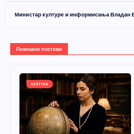
е
Министар културе и информисања Владан 
т
а
Повезани постови
њ
е
КУЛТУРА
ч
л
а