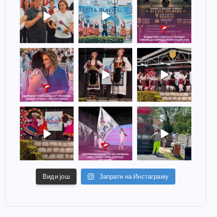
Види још
Запрати на Инстаграму