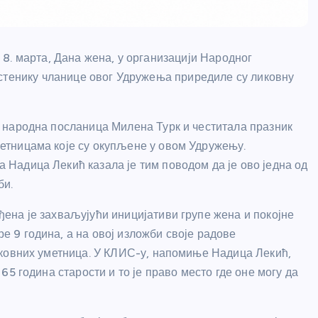
8. марта, Дана жена, у организацији Народног
рстенику чланице овог Удружења приредиле су ликовну
 народна посланица Милена Турк и честитала празник
етницама које су окупљене у овом Удружењу.
Надица Лекић казала је тим поводом да је ово једна од
би.
ена је захваљујући иницијативи групе жена и покојне
 9 година, а на овој изложби своје радове
иковних уметница. У КЛИС-у, напомиње Надица Лекић,
 65 година старости и то је право место где оне могу да