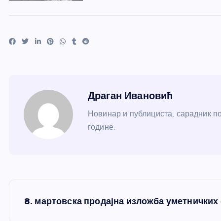
Драган Ивановић
Новинар и публициста, сарадник по
године.
К
8. мартовска продајна изложба уметничких
р