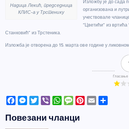
Изложбу је до сада 
Надица Лекић, председница
организована и лутр
КЛИС-а у Трстенику
учествовале чланице
“Цветићи” из вртића
Станковић” из Трстеника.
Изложба је отворена до 15. марта ове године у ликовно
Гласање 
F
M
T
Vi
W
M
Pi
E
S
a
e
w
b
h
e
nt
m
h
Повезани чланци
c
ss
itt
er
at
ss
er
ail
ar
e
e
er
s
a
e
e