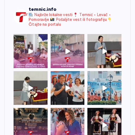
temnic.info
Najbrže lokalne vesti
Temnić • Levač •
Pomoravlje
Pošaljite vest ili fotografiju
Čitajte na portalu