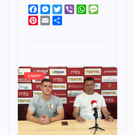
F
M
T
Vi
W
M
a
e
w
b
h
e
Pi
E
S
c
ss
itt
er
at
ss
nt
m
h
e
e
er
s
a
er
ail
ar
b
n
A
g
e
e
o
g
p
e
st
o
er
p
k
СПОРТ