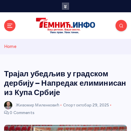
S
k
i
p
t
o
Темнићки
c
Home
o
n
информативн
t
e
Трајал убедљив у градском
и портал
n
дербију – Напредак елиминисан
t
из Купа Србије
Живомир Миленковић
Спорт
октобар 29, 2025
0 Comments