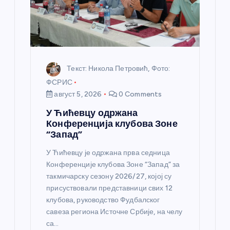
к
а
Текст: Никола Петровић, Фото:
ФСРИС
август 5, 2026
0 Comments
У Ћићевцу одржана
Конференција клубова Зоне
“Запад”
У Ћићевцу је одржана прва седница
Конференције клубова Зоне “Запад” за
такмичарску сезону 2026/27, којој су
присуствовали представници свих 12
клубова, руководство Фудбалског
савеза региона Источне Србије, на челу
са…