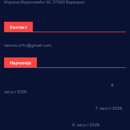
Марина Мариновића бб, 37260 Варварин
Контакт
temnic.info@gmail.com
Најновије
“Долина Бачине” кренула у уређење кутка за младе
8.
август 2026.
Општина Ћићевац наставља да подржава предузетнике:
10 нових субвенција за самозапошљавање
7. август 2026.
Вражогрнци чувају традицију: “Михољски сусрети села”
уз спортска надметања и забаву
6. август 2026.