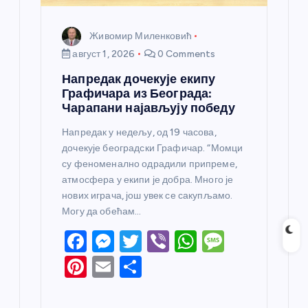
Живомир Миленковић
август 1, 2026
0 Comments
Напредак дочекује екипу
Графичара из Београда:
Чарапани најављују победу
Напредак у недељу, од 19 часова,
дочекује београдски Графичар. “Момци
су феноменално одрадили припреме,
атмосфера у екипи је добра. Много је
нових играча, још увек се сакупљамо.
Могу да обећам…
F
M
T
Vi
W
M
a
e
w
b
h
e
Pi
E
S
c
ss
itt
er
at
ss
nt
m
h
e
e
er
s
a