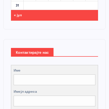
31
« јул
Контактирајте нас
Име
Имејл адреса