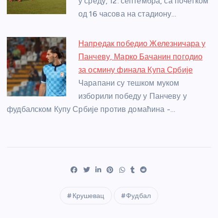
у среду, 12. септембра, са почетком
од 16 часова на стадиону…
Напредак победио Железничара у
Панчеву, Марко Бачанин погодио
за осмину финала Купа Србије
Чарапани су тешком муком
изборили победу у Панчеву у
фудбалском Купу Србије против домаћина -…
Крушевац
Фудбал