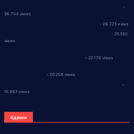
Планска искључења електричне енергије за 19.05.2021.
-
36.704 views
Реконструкција хотела “Плажа” у Варварину
- 26.723 views
Апел за помоћ породици Марковић из Варварина
- 25.550
views
Саопштење и демант Дома здравља “Др Властимир
Годић” на текст који кружи фејсбуком
- 22.176 views
Јелена Вујић-Обрадовић представник Александровца у
Парламенту Србије
- 20.258 views
Откривена илегална штампарија новца код Варварина
-
18.863 views
Адреса