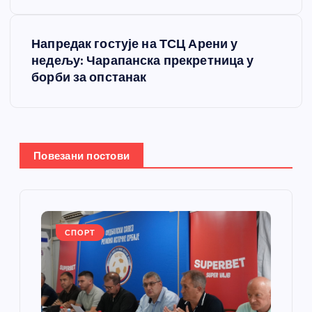
е
т
Напредак гостује на ТСЦ Арени у
недељу: Чарапанска прекретница у
а
борби за опстанак
њ
е
Повезани постови
ч
л
а
СПОРТ
н