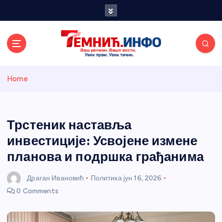
S
k
i
p
t
o
Темнићки
c
Home
o
n
информативн
t
e
Трстеник наставља
и портал
n
инвестиције: Усвојене измене
t
планова и подршка грађанима
Драган Ивановић
Политика
јун 16, 2026
0 Comments