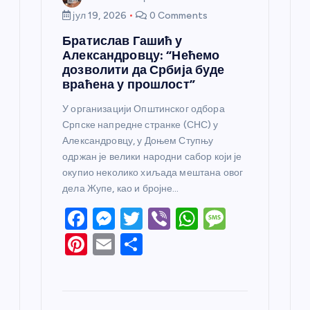
јул 19, 2026
0 Comments
Братислав Гашић у
Александровцу: “Нећемо
дозволити да Србија буде
враћена у прошлост”
У организацији Општинског одбора
Српске напредне странке (СНС) у
Александровцу, у Доњем Ступњу
одржан је велики народни сабор који је
окупио неколико хиљада мештана овог
дела Жупе, као и бројне…
F
M
T
Vi
W
M
a
e
w
b
h
e
Pi
E
S
c
ss
itt
er
at
ss
nt
m
h
e
e
er
s
a
er
ail
ar
b
n
A
g