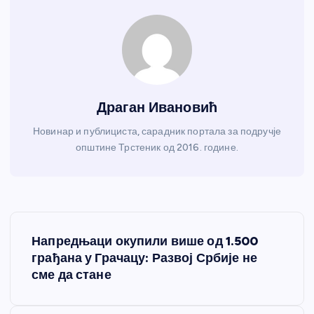
Драган Ивановић
Новинар и публициста, сарадник портала за подручје
општине Трстеник од 2016. године.
К
Напредњаци окупили више од 1.500
р
грађана у Грачацу: Развој Србије не
сме да стане
е