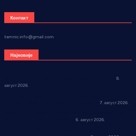
Контакт
temnic.info@gmail.com
Најновије
“Долина Бачине” кренула у уређење кутка за младе
8.
август 2026.
Општина Ћићевац наставља да подржава предузетнике:
10 нових субвенција за самозапошљавање
7. август 2026.
Вражогрнци чувају традицију: “Михољски сусрети села”
уз спортска надметања и забаву
6. август 2026.
Варварин подржао 25 нових предузетника: За