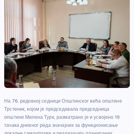
На 76. редовној седници Општинског већа општине
Трстеник, којом је председавала председница
општине Милена Турк, разматрано је и усвојено 19
тачака дневног реда значајних за функционисање
локалне самоуправе и реализацију планираних