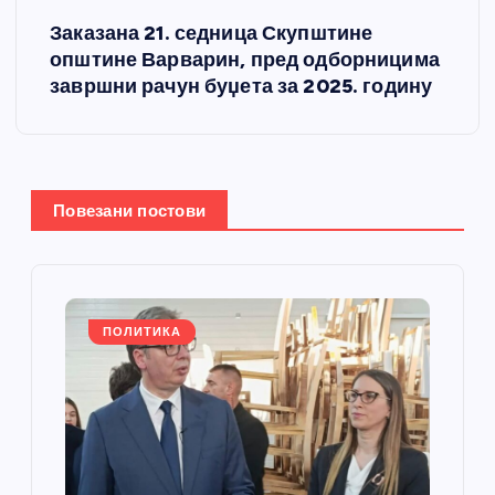
т
Заказана 21. седница Скупштине
општине Варварин, пред одборницима
а
завршни рачун буџета за 2025. годину
њ
е
Повезани постови
ч
л
а
ПОЛИТИКА
н
к