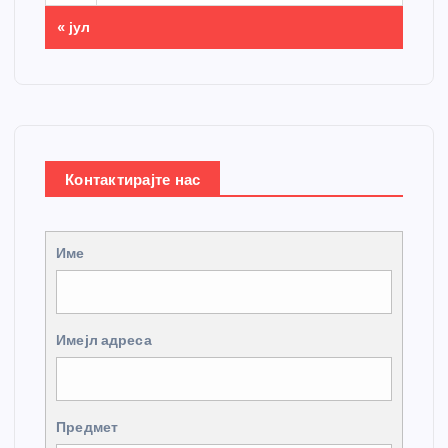
« јул
Контактирајте нас
Име
Имејл адреса
Предмет