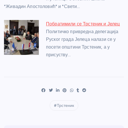
"Живадин Апостоловић" и "Свети…
Побратимили се Трстеник и Јелец
Политичко привредна делегација
Руског града Јелеца налази се у
посети општини Трстеник, а у
присуству…
Трстеник