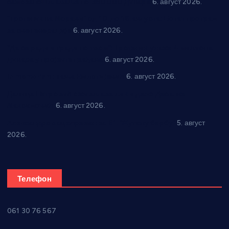
самозапошљавање по 380.000 динара
6. август 2026.
“Трстеник на Морави” од 10. до 16. августа: Богат програм
за све генерације
6. август 2026.
“Да се ради и гради по твом”: Трстеник улаже 4 милиона
динара у пројекте грађана
6. август 2026.
In memoriam: Тања Вилотијевић
6. август 2026.
Даница Петровић оживљава лик и дело Десанке
Максимовић
6. август 2026.
Александровац спреман за 61. “Жупску бербу”
5. август
2026.
Телефон
061 30 76 567