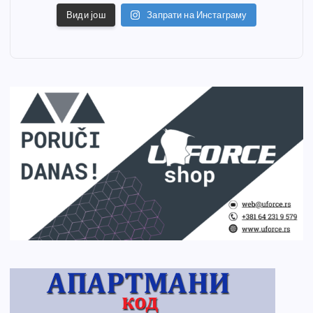
Види још
Запрати на Инстаграму