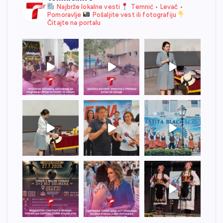
Najbrže lokalne vesti
Temnić • Levač •
Pomoravlje
Pošaljite vest ili fotografiju
Čitajte na portalu