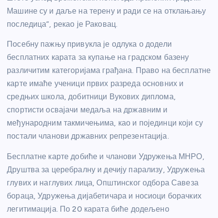
Машине су и даље на терену и ради се на отклањању
последица”, рекао је Раковац.
Посебну пажњу привукла је одлука о додели
бесплатних карата за купање на градском базену
различитим категоријама грађана. Право на бесплатне
карте имаће ученици првих разреда основних и
средњих школа, добитници Вукових диплома,
спортисти освајачи медаља на државним и
међународним такмичењима, као и појединци који су
постали чланови државних репрезентација.
Бесплатне карте добиће и чланови Удружења МНРО,
Друштва за церебралну и дечију парализу, Удружења
глувих и наглувих лица, Општинског одбора Савеза
бораца, Удружења дијабетичара и носиоци борачких
легитимација. По 20 карата биће додељено