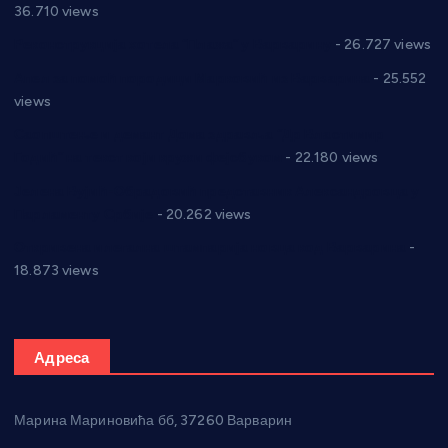
36.710 views
Реконструкција хотела “Плажа” у Варварину
- 26.727 views
Апел за помоћ породици Марковић из Варварина
- 25.552
views
Саопштење и демант Дома здравља “Др Властимир
Годић” на текст који кружи фејсбуком
- 22.180 views
Јелена Вујић-Обрадовић представник Александровца у
Парламенту Србије
- 20.262 views
Откривена илегална штампарија новца код Варварина
-
18.873 views
Адреса
Марина Мариновића бб, 37260 Варварин