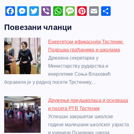
F
M
T
Vi
W
M
Pi
E
S
a
e
w
b
h
e
nt
m
h
Повезани чланци
c
ss
itt
er
at
ss
er
ail
ar
e
e
er
s
a
e
e
Енергетски ефикаснији Трстеник:
b
n
A
g
st
Подршка грађанима и школама
o
g
p
e
Државна секретарка у
o
er
p
Министарству рударства и
енергетике Соња Влаховић
k
боравила је у радној посети Трстенику,…
Дружење предшколаца и основаца
и посета РТВ Трстеник
Успешан завршетак школске
године малишани школског узраста
и ученици Основних школа