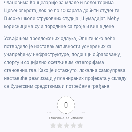
члановима Канцеларије за младе и волонтерима
Црвеног крста, док ће по 10 карата добити студенти
Високе школе струковних студија „Шумадија“. Међу
корисницима су и породице са троје и више деце.
Усвајањем предложених одлука, Општинско веће
потврдило је наставак активности усмерених ка
унапређењу инфраструктуре, подршци образовању,
спорту и социјално осетљивим категоријама
становништва. Како је истакнуто, локална самоуправа
наставиће реализацију планираних пројеката у складу
са буџетским средствима и потребама грађана.
0
Гласање за чланке