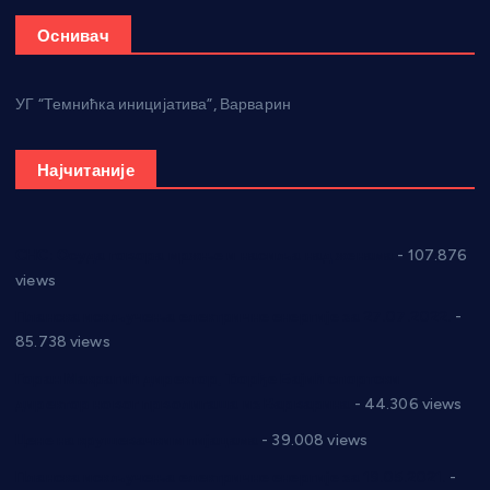
Оснивач
УГ “Темнићка иницијатива”, Варварин
Најчитаније
СНС: Осуда говора мржње и насиља над женама
- 107.876
views
Планска искључења електричне енергије за 27.07.2022.
-
85.738 views
Горан Макрагић директор, Ђорђе Бајић спортски
директор новог прволигаша из Варварина
- 44.306 views
Цене на крушевачким пијацама
- 39.008 views
Планска искључења електричне енергије за 19.05.2021.
-