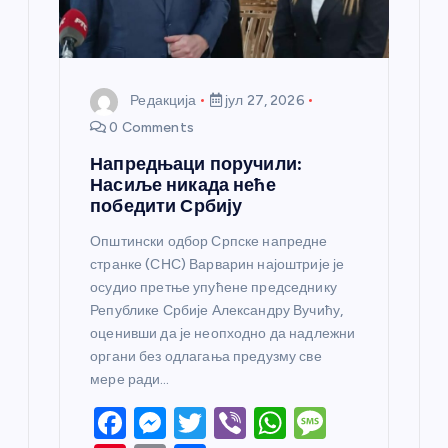
а
Редакција
јул 27, 2026
0 Comments
Напредњаци поручили:
Насиље никада неће
победити Србију
Општински одбор Српске напредне
странке (СНС) Варварин најоштрије је
осудио претње упућене председнику
Републике Србије Александру Вучићу,
оценивши да је неопходно да надлежни
органи без одлагања предузму све
мере ради…
F
M
T
Vi
W
M