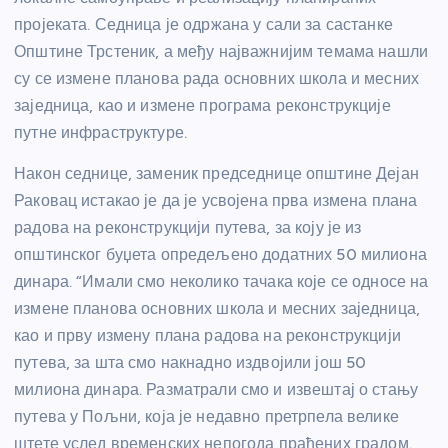
пројеката. Седница је одржана у сали за састанке
Општине Трстеник, а међу најважнијим темама нашли
су се измене планова рада основних школа и месних
заједница, као и измене програма реконструкције
путне инфраструктуре.
Након седнице, заменик председнице општине Дејан
Раковац истакао је да је усвојена прва измена плана
радова на реконструкцији путева, за коју је из
општинског буџета опредељено додатних 50 милиона
динара. “Имали смо неколико тачака које се односе на
измене планова основних школа и месних заједница,
као и прву измену плана радова на реконструкцији
путева, за шта смо накнадно издвојили још 50
милиона динара. Разматрали смо и извештај о стању
путева у Пољни, која је недавно претрпела велике
штете услед временских непогода праћених градом.